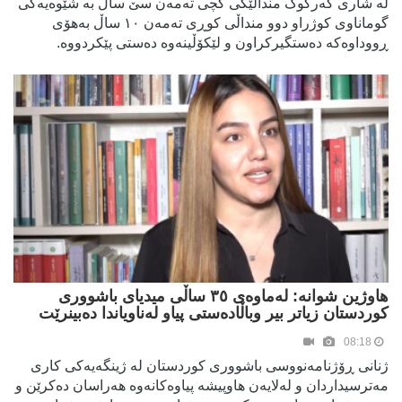
لە شاری کەرکوک منداڵێکی کچی تەمەن سێ ساڵ بە شێوەیەکی
گوماناوی کوژراو دوو منداڵی کوڕی تەمەن ١٠ ساڵ بەهۆی
ڕووداوەکە دەستگیرکراون و لێکۆڵینەوە دەستی پێکردووە.
هاوژین شوانە: لەماوەی ٣٥ ساڵی میدیای باشووری
کوردستان زیاتر بیر وباڵادەستی پیاو لەناویاندا دەبینرێت
08:18
ژنانی ڕۆژنامەنووسی باشووری کوردستان لە ژینگەیەکی کاری
مەترسیداردان و لەلایەن هاوپیشە پیاوەکانەوە هەراسان دەکرێن و