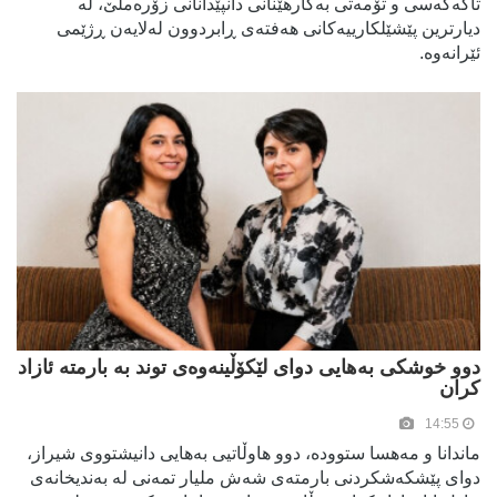
تاکەکەسی و تۆمەتی بەکارهێنانی دانپێدانانی زۆرەملێ، لە
دیارترین پێشێلکارییەکانی هەفتەی ڕابردوون لەلایەن ڕژێمی
ئێرانەوە.
دوو خوشکی بەهایی دوای لێکۆڵینەوەی توند بە بارمتە ئازاد
کران
14:55
ماندانا و مەهسا ستوودە، دوو هاوڵاتیی بەهایی دانیشتووی شیراز،
دوای پێشکەشکردنی بارمتەی شەش ملیار تمەنی لە بەندیخانەی