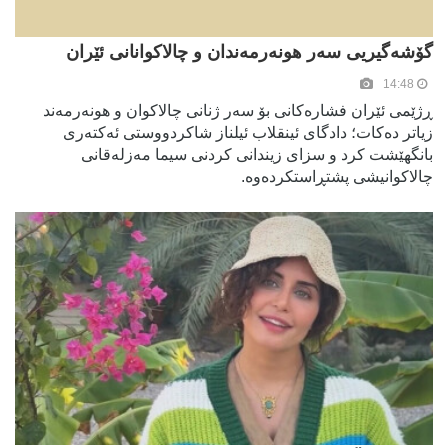
گۆشەگیریی سەر هونەرمەندان و چالاکوانانی ئێران
14:48
ڕژێمی ئێران فشارەکانی بۆ سەر ژنانی چالاکوان و هونەرمەند
زیاتر دەکات؛ دادگای ئینقلاب ئیلناز شاکردووستی ئەکتەری
بانگهێشت کرد و سزای زیندانی کردنی سیما مەزلەقانی
چالاکوانیشی پشتڕاستکردەوە.