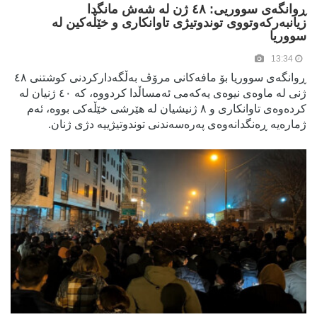
ڕوانگەی سووریی: ٤٨ ژن لە شەش مانگدا
زیانبەرکەوتووی توندوتیژی تاوانکاری و خێڵەکین لە
سووریا
13:34
ڕوانگەی سووریا بۆ مافەکانی مرۆڤ بەڵگەدارکردنی کوشتنی ٤٨
ژنی لە ماوەی نیوەی یەکەمی ئەمساڵدا کردووە، کە ٤٠ ژنیان لە
کردەوەی تاوانکاری و ٨ ژنیشیان لە هێرشی خێڵەکی بووە، ئەم
ژمارەیە ڕەنگدانەوەی پەرەسەندنی توندوتیژییە دژی ژنان.