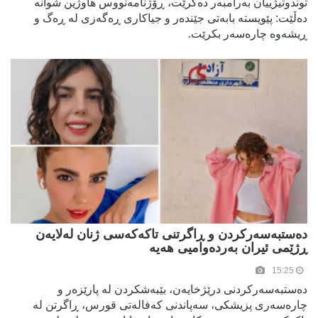
توندوتیژییان بەرامبەر دەکرێت، ڕۆژنامەنووس هاوژین شوانە
دەڵێت: پێویستە بابەتی جێندەر و جیاکاری ڕەگەزی لە ڕەگ و
ڕیشەوە چارەسەر بکرێت.
دەستبەسەرکردن و ڕاگرتنی تاکەکەسی ژنان لەلایەن
ڕژێمی ئیران بەردەوامیی هەیە
15:25
دەستبەسەرکردنی درێژخایەن، بێبەشکردن لە پارێزەر و
چارەسەری پزیشکی، سەپاندنی کەفالەتی قورس، ڕاگرتن لە