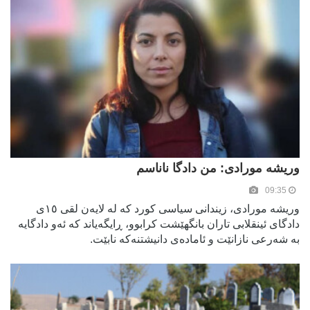
وریشە مورادی: من دادگا ناناسم
09:35
وریشە مورادی، زیندانی سیاسی کورد کە لە لایەن لقی ١٥ی
دادگای ئینقلابی تاران بانگهێشت کرابوو، ڕایگەیاند کە ئەو دادگایە
بە شەرعی نازانێت و ئامادەی دانیشتنەکە نابێت.