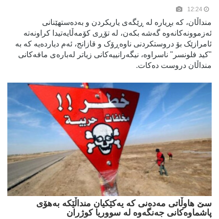
12:24
منداڵان، کە بڕیارە لە ڕێگەی یاریکردن و بەدەستهێنانی
ئەزموونەکانەوە گەشە بکەن، لە تۆڕی کۆمەڵایەتیدا کراونەتە
ئامرازێک بۆ دروستکردنی ناوەڕۆک و قازانج، ئەم دیاردەیە کە بە
"كيد فلونسر" ناسراوە، نیگەرانییەکانی زیاتر لەبارەی مافەکانی
منداڵان دروست دەکات.
سێ هاوڵاتی مەدەنی کە یەکێکیان منداڵێکە بەهۆی
پاشماوەکانی جەنگەوە لە سووریا کوژران