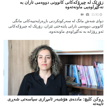
زۆرێک لە چیرۆکەکانی کانوونی دووەمی تاران بە
نەگێڕاوەیی ماونەتەوە
11:51
دوای شەش مانگ لە سەرکوتکردنی ناڕەزایەتییەکانی مانگی
کانوونی دووەمی تارانی پایتەختی ئێران، زۆرێک لە چیرۆکەکانی
ئەو ڕۆژانە بە نەگێڕاوەی ماونەتەوە.
ڕوکن کلیچ: ماددەی هۆشبەر ئامڕازی سیاسەتی شەڕی
تایبەتە