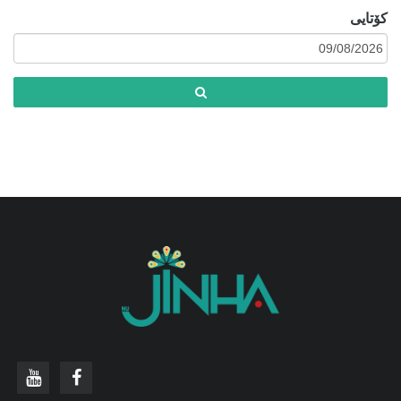
كۆتایی