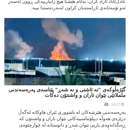
عادل‌ئاباد ئازاد کران، بەڵام هێشتا هیچ زانیارییەکی ڕوون لەسەر
ئەو تۆمەتانەی ئاڕاستەیان کراون لەبەردەستدا نییە.
گێژەڵوکەی "نە ئاشتی و نە شەڕ" پێناسەی پەرەسەندنی
ململانێی نێوان تاران و واشنتۆن دەکات
14:17
پەرەسەندنی هێرشەکان لە باشووری ئێران هاوکاتە لەگەڵ
درێژەی هەوڵە دیپلۆماسییەکانی نێوان تاران و واشنتۆن کە
ڕەنگدانەوەی یاریی نێوان شەڕ و دانوستانە لە چوارچێوەی