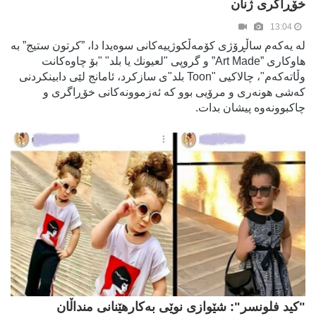
خۆڕاگری ژنان
13:04
لە یەکەم ساڵڕۆژی کۆمەڵکوژییەکانی سوەیدا دا، ”كرتون ستيج” بە
هاوکاری ”Art Made” و گروپی "لعيونك يا بلد" "بۆ چاوەکانت
وڵاتەکەم"، چالاکیی "Toon بلد"ی سازکرد، ئامانج لێی دابینکردنی
کەشی هونەری و مرۆیی بوو کە ئەزموونەکانی خۆڕاگری و
چاکبوونەوە پیشان بدات.
"كيد فلونسر": شێوازی نوێی بەکارهێنانی منداڵان