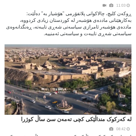
11:03
ڕوکەن کلیچ، چالاکوانی پلاتفۆرمی "هۆشیار بە" دەڵێت:
بەکارهێنانی ماددەی هۆشبەر لە کوردستان زیادی کردووە،
ماددەی هۆشبەر ئامرازی سیاسەتی شەڕی تایبەتە، ڕەنگدانەوەی
سیاسەتی شەڕی تایبەت و سیاسەتی ئەمنییە.
لە کەرکوک منداڵێکی کچی تەمەن سێ ساڵ کوژرا
08:42