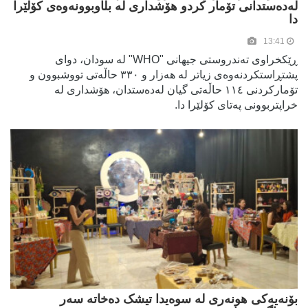
لەدەستدانی تۆمار کردو هۆشداری لە بڵاوبوونەوەی کۆلێرا
دا
13:41
ڕێکخراوی تەندروستی جیھانی "WHO" لە سودان، دوای
پشتڕاستکردنەوەی زیاتر لە ھەزار و ٣٣٠ حاڵەتی تووشبوون و
تۆمارکردنی ١١٤ حاڵەتی گیان لەدەستدان، هۆشداری لە
خراپتربوونی پەتای کۆلێرا دا.
بۆنەیەکی هونەری لە سوەیدا تیشک دەخاتە سەر