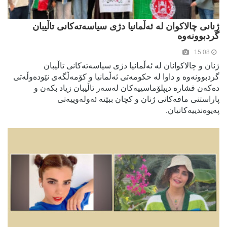
ژنانی چالاکوان لە ئەڵمانیا دژی سیاسەتەکانی تاڵیبان
گردبوونەوە
15:08
ژنان و چالاکوانان لە ئەڵمانیا دژی سیاسەتەکانی تاڵیبان
گردبوونەوە و داوا لە حکومەتی ئەڵمانیا و کۆمەڵگەی نێودەوڵەتی
دەکەن فشارە دیپلۆماسییەکان لەسەر تاڵیبان زیاد بکەن و
پاراستنی مافەکانی ژنان و کچان ببێتە ئەولەوییەتی
پەیوەندییەکانیان.