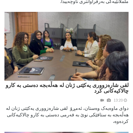
ململانێیەکی بەرفراوانتری ناوچەییدا.
لقی شارەزووری یەکێتی ژنان لە هەڵەبجە دەستی بە کارو
چالاکیەکانی کرد
13:20
دوای ماوەیەک وەستان، ئەمڕۆ لقی شارەزووری یەکێتی ژنان لە
هەڵەبجە بە ستافێکی نوێ بە فەرمی دەستی بە کارو چالاکیەکانی
کردەوە،