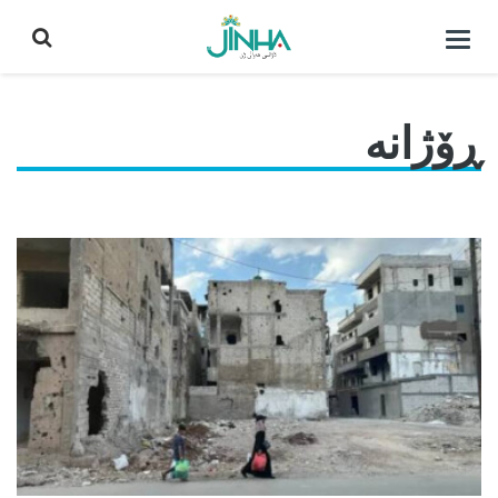
كردنه‌وه‌ی
لیست|
داخستن
ڕۆژانە