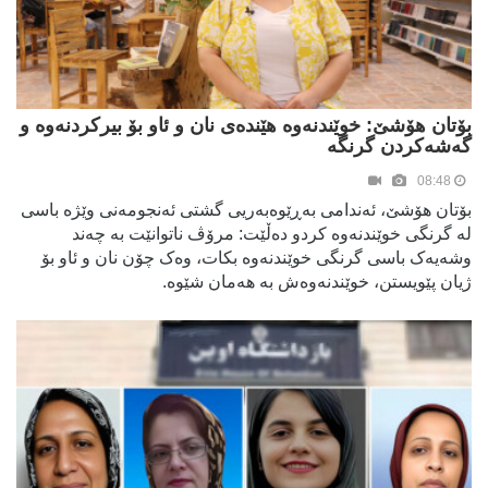
بۆتان هۆشێ: خوێندنەوە هێندەی نان و ئاو بۆ بیرکردنەوە و
گەشەکردن گرنگە
08:48
بۆتان هۆشێ، ئەندامی بەڕێوەبەریی گشتی ئەنجومەنی وێژە باسی
لە گرنگی خوێندنەوە کردو دەڵێت: مرۆڤ ناتوانێت بە چەند
وشەیەک باسی گرنگی خوێندنەوە بکات، وەک چۆن نان و ئاو بۆ
ژیان پێویستن، خوێندنەوەش بە هەمان شێوە.