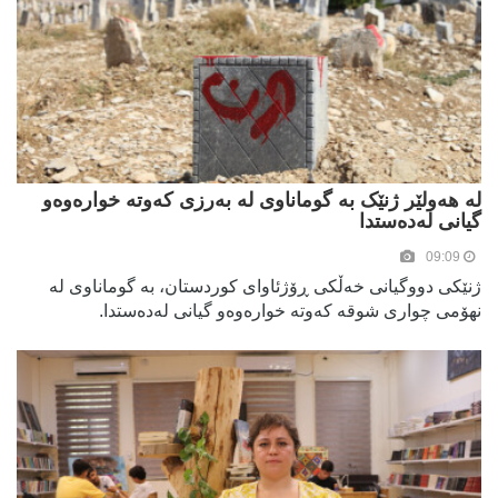
لە هەولێر ژنێک بە گوماناوی لە بەرزی کەوتە خوارەوەو
گیانی لەدەستدا
09:09
ژنێکی دووگیانی خەڵکی ڕۆژئاوای کوردستان، بە گوماناوی لە
نهۆمی چواری شوقە کەوتە خوارەوەو گیانی لەدەستدا.