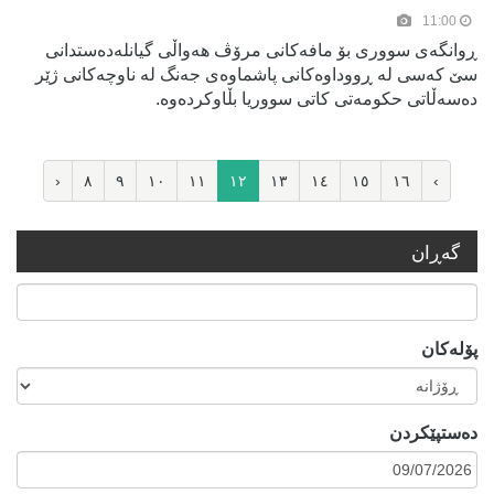
11:00
ڕوانگەی سووری بۆ مافەکانی مرۆڤ هەواڵی گیانلەدەستدانی
سێ کەسی لە ڕووداوەکانی پاشماوەی جەنگ لە ناوچەکانی ژێر
دەسەڵاتی حکومەتی کاتی سووریا بڵاوکردەوە.
‹
٨
٩
١٠
١١
١٢
١٣
١٤
١٥
١٦
›
گه‌ڕان
پۆلەکان
ده‌ستپێكردن