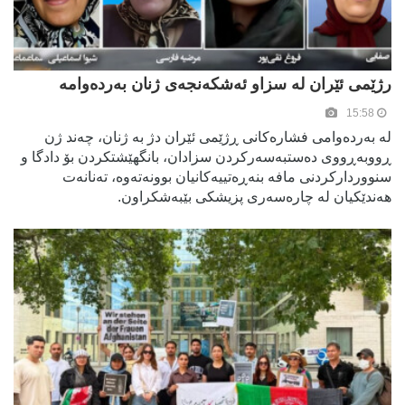
رژێمی ئێران لە سزاو ئەشکەنجەی ژنان بەردەوامە
15:58
لە بەردەوامی فشارەکانی ڕژێمی ئێران دژ بە ژنان، چەند ژن
ڕووبەڕووی دەستبەسەرکردن سزادان، بانگهێشتکردن بۆ دادگا و
سنووردارکردنی مافە بنەڕەتییەکانیان بوونەتەوە، تەنانەت
هەندێکیان لە چارەسەری پزیشکی بێبەشکراون.