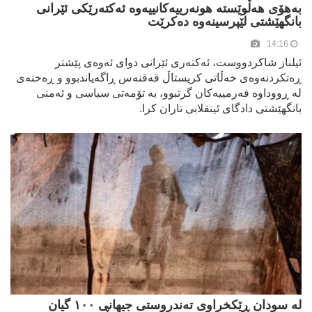
بەهۆی هەڵوێستە هونەرییەکانییەوە ئەکتەرێکی ئێرانی
بانگهێشتی لێپرسینەوە دەکرێت
14:16
ئیلناز شاکردووست، ئەکتەری ئێرانی دوای ئەوەی پێشتر
ڕەتکردنەوەی خەڵاتی کریستاڵ قەقنەس ڕاگەیاندبوو و ڕەخنەی
لە ڕووداوە فەرمییەکان گرتبوو، بە تۆمەتی سیاسی و ئەمنی
بانگهێشتی دادگای ئینقلابی تاران کرا.
لە سودان ڕێکخراوی تەندروستی جیھانی ١٠٠ گیان