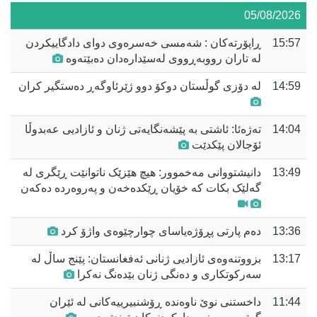
05/08/2026
15:57
ڕاپۆرتەکان : شەمسی خەسرەوی دوای دادگاییکردن
لە تاران رووبەڕووی لەسێدارەدان دەبێتەوە
14:59
لە دۆزی گوڵستان دوکۆ دوو ژێرئاوگەڕ دەستگیر کران
14:04
تەژەئا: ئاشتی بە پێشەنگایەتی ژنان و ئازادیی عەبدوڵا
ئۆجالان پێکدێت
13:49
دانیشتووانی مەخموور: هیچ هێزێک ناتوانێت ڕێگری لە
گەلێک بکات کە خۆیان ڕێکدەخەن و پەروەردە دەکەن
13:36
دەم پارتی پڕۆژەیاسای چوارچێوەی واژۆ کرد
13:17
بزووتنەوەی ئازادیی ژنانی ئەفغانستان: پێنج ساڵ لە
سەرکوتکاری و دەنگی ژنان بێدەنگ نەکرا
11:44
داخستنی نوێ ناوەندە ڕۆشنبیرییەکانی لە ئێران