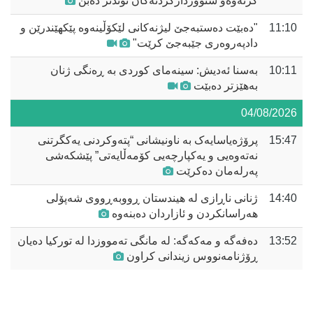
گرتەوەو سنووردارکردنەکان توندتر دەبن
11:10
"دەبێت دەستبەجێ لیژنەکانی لێکۆڵینەوە پێکهێندرێن و
دادپەروەری جێبەجێ کرێت"
10:11
بەسنا ئەدیش: سینەمای کوردی بە ڕەنگی ژنان
بەهێزتر دەبێت
04/08/2026
15:47
پرۆژەیاسایەک بە ناونیشانی “پتەوکردنی یەکگرتنی
نەتەوەیی و یەکپارچەیی کۆمەڵایەتی” پێشکەشی
پەرلەمان دەکرێت
14:40
ژنانی ناڕازی لە هیندستان ڕووبەڕووی شەپۆلی
هەراسانکردن و ئازاردان دەبنەوە
13:52
دەفەگە و مەکەگە: لە مانگی تەمووزدا لە تورکیا دەیان
ڕۆژنامەنووس زیندانی کراون