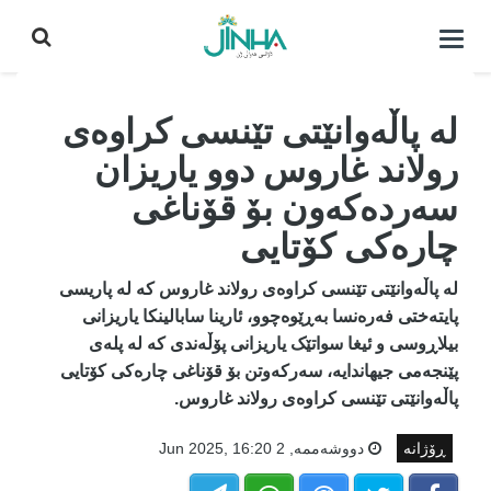
كردنه‌وه‌ی
لیست|
داخستن
لە پاڵەوانێتی تێنسی کراوەی
رولاند غاروس دوو یاریزان
سەردەکەون بۆ قۆناغی
چارەکی کۆتایی
لە پاڵەوانێتی تێنسی کراوەی رولاند غاروس کە لە پاریسی
پایتەختی فەرەنسا بەڕێوەچوو، ئارینا سابالینکا یاریزانی
بیلاڕوسی و ئیغا سواتێک یاریزانی پۆڵەندی کە لە پلەی
پێنجەمی جیهاندایە، سەرکەوتن بۆ قۆناغی چارەکی کۆتایی
پاڵەوانێتی تێنسی کراوەی رولاند غاروس.
ڕۆژانە
دووشه‌ممه‌, 2 Jun 2025, 16:20