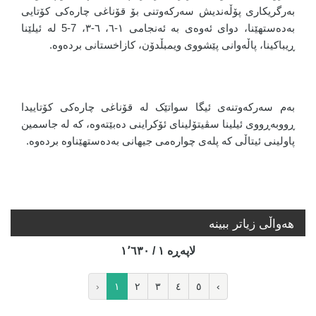
بەرگریکاری پۆڵەندیش سەرکەوتنی بۆ قۆناغی چارەکی کۆتایی
بەدەستهێنا، دوای ئەوەی بە ئەنجامی ١-٦، ٦-٣، 7-5 لە ئیلێنا
ڕیباکینا، پاڵەوانی پێشووی ویمبڵدۆن، کازاخستانی بردەوە.
بەم سەرکەوتنەی ئیگا سواتێک لە قۆناغی چارەکی کۆتاییدا
ڕووبەڕووی ئیلینا سڤیتۆلینای ئۆکراینی دەبێتەوە، کە لە جاسمین
پاولینی ئیتاڵی کە پلەی چوارەمی جیهانی بەدەستهێناوە بردەوە.
هه‌واڵی زیاتر ببینە
لاپه‌ڕه‌ ١ / ١٬٦٣٠
‹
١
٢
٣
٤
٥
›