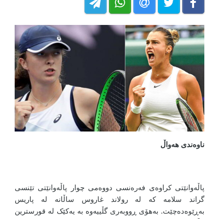
ناوەندی هەواڵ
پاڵەوانێتی کراوەی فەرەنسی دووەمی چوار پاڵەوانێتی تێنسی
گراند سلامە کە لە رولاند غاروس ساڵانە لە پاریس
بەڕێوەدەچێت. بەهۆی ڕووبەری گڵییەوە بە یەکێک لە قورسترین