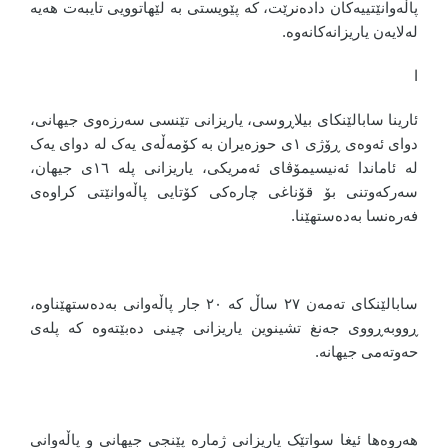
پاڵەوانێتییەکان دادەنرێت، کە پێویستی بە لێهاتوویی تایبەت هەیە
لەلایەن یاریزانەکانەوە.
ا
ئارینا سابالێنکای بیلاڕوسی، یاریزانی تێنسی سەرزەوی جیهانی،
دوای ئەوەی ڕۆژی ١ی حوزەیران بە کۆمەڵەی یەک لە دوای یەک
لە ئاماندا ئەنیسیمۆڤای ئەمریکی، یاریزانی پلە ١٦ی جیهان،
سەرکەوتنی بۆ قۆناغی چارەکی کۆتایی پاڵەوانێتی کراوەی
فەرەنسا بەدەستهێنا.
سابالێنکای تەمەن ٢٧ ساڵ کە ٢٠ جار پاڵەوانی بەدەستهێناوە،
ڕووبەڕووی جەنغ تشينوين یاریزانی چینی دەبێتەوە کە پلەی
حەوتەمی جیهانە.
هەروەها ئیغا سواتێک یاریزانی ژمارە پێنجی جیهانی و پاڵەوانی