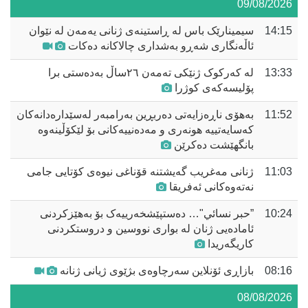
09/08/2026
14:15
سیمینارێک باس لە ڕاستینەی ژنانی یەمەن لە نێوان
ئاڵەنگاری شەڕو بەشداری چالاکانە دەکات
13:33
لە کەرکوک ژنێکی تەمەن ٢٦ساڵ بەدەستی برا
پۆلیسەکەی کوژرا
11:52
بەهۆی ناڕەزایەتی دەربڕین بەرامبەر لەسێدارەدانەکان
کەسایەتییە هونەری و مەدەنییەکانی بۆ لێکۆڵینەوە
بانگهێشت دەکرێن
11:03
ژنانی مەغریب گەیشتنە قۆناغی نیوەی کۆتایی جامی
نەتەوەکانی ئەفریقا
10:24
”حبر نسائي"… دەستپێشخەرییەک بۆ بەهێزکردنی
ئامادەیی ژنان لە بواری نووسین و دروستکردنی
کاریگەریدا
08:16
بازاڕی ئۆنلاین سەرچاوەی بژێوی ژیانی ژنانە
08/08/2026