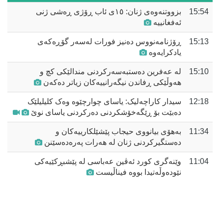
15:54
بزووتنەوەی ژنان: ١٥ی ئاب ڕۆژی ڕەشی ژنی
ئەفغانییە
15:13
ڕۆژنامەنووس دەنیز فورات لەسەر گۆڕەکەی
یادکرایەوە
15:10
لە عەفرین دەستبەسەرکردنی مندالێکی کچ و
هەوڵێکی ڕفاندن نیگەرانییەکان زیاتر دەکەن
12:18
سیدار کاراچەلیک: یاسای چوارچێوە وەک کلیلیلێک
دەبێت بۆ ڕێگەخۆشکردنی دەرکردنی یاسای نوێ
11:34
بەهۆی بیانووی حیجاب پێشێلکارییەکان و
دەستگیرکردنی ژنان لە هەرات پەرەدەسێنن
11:04
وێنەگری کورد ئەڤین عەباسی لە پێشبڕکێیەکی
نێودەوڵەتیدا بووە فیناڵیست