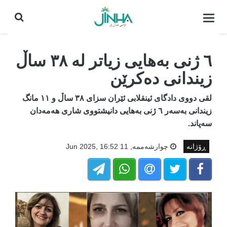
كردنه‌وه‌ی
لیست|
داخستن
٦ ژنی بەهایی زیاتر لە ٣٨ ساڵ
زیندانی دەکرێن
لقی دووی دادگای ئینقلابی ئێران سزای ٣٨ ساڵ و ١١ مانگ
زیندانی بەسەر ٦ ژنی بەهایی دانیشتووی شاری هەمەدان
سەپاند.
ڕۆژانە
چوارشه‌ممه‌, 11 Jun 2025, 16:52