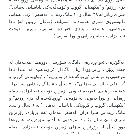
دژی ڕژێم" و "پێکهێنانی گروپ و کۆمەڵەیەکی نایاسایی بەهایی"،
سزای زیاتر لە ٣٨ ساڵ و ١١ مانگ زیندانی بەسەر ٦ ژنی بەهایی
دانیشتووی شاری هەمەداندا سەپاند، ژنەکان بریتین لە( نادا
موحەبی، عەتیفە زاهیدی فەریدە ئەیوبی، زەرین دۆخت
ئەحادزادە، جەلە ڕەزایی و نورا ئەیوبی ).
بەگوێرەی ئەو بڕیارەی دادگای شۆڕشی دووەمی هەمەدان لە
چەند ڕۆژی ڕابردوودا ژنان ئاگادار کراونەتەوە کە تێیدا نادا
موحەبی بە تۆمەتی "پڕوپاگەندە دژ بە ڕژێم" و "پێکهێنانی گروپ و
گروپێکی نایاسایی بەهائی" بە ٧ ساڵ و ٨ مانگ زیندانی سزا درا ،
عەتیفە زاهیدی فەریدە ئەیوبی، زەرین دۆخت ئەحادزادە، جەلە
ڕەزایی و نورا ئەیوبی بە تۆمەتی "پڕوپاگەندە لە دژی ڕژێم" و
"پێکهێنانی گروپ و گروپێکی نایاسایی بەهایی" بە ٦ ساڵ و سێ
مانگ زیندانی سزا دران. لەسەر بنەمای ئەم بڕیارە، زۆرترین
سزای سێ ساڵ بۆ نادا موحەبی هەڵدەپەسێردرێت، هەروەها
دوو ساڵ لە زۆرترین سزای زەرین دۆخت ئاحدزادە، جەلە
ڕەزایی، و نورا ئەیووبی ڕادەگیرێت.