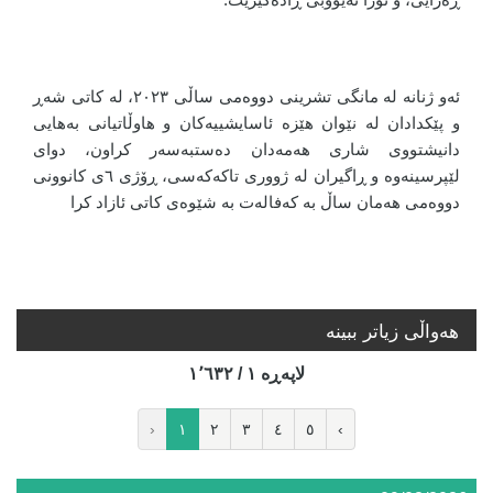
ئەو ژنانە لە مانگی تشرینی دووەمی ساڵی ٢٠٢٣، لە کاتی شەڕ
و پێکدادان لە نێوان هێزە ئاسایشییەکان و هاوڵاتیانی بەهایی
دانیشتووی شاری هەمەدان دەستبەسەر کراون، دوای
لێپرسینەوە و ڕاگیران لە ژووری تاکەکەسی، ڕۆژی ٦ی کانوونی
دووەمی هەمان ساڵ بە کەفالەت بە شێوەی کاتی ئازاد کرا
هه‌واڵی زیاتر ببینە
لاپه‌ڕه‌ ١ / ١٬٦٣٢
‹
١
٢
٣
٤
٥
›