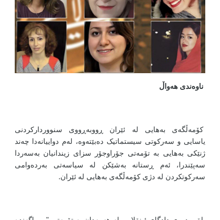
ناوەندی هەواڵ
کۆمەڵگەی بەهایی لە ئێران ڕووبەڕووی سنووردارکردنی
یاسایی و سەرکوتی سیستماتیک دەبێتەوە، لەم دواییانەدا چەند
ژنێکی بەهایی بە تۆمەتی جۆراوجۆر سزای زیندانیان بەسەردا
سەپێندرا، ئەم ڕستانە بەشێکن لە سیاسەتی بەردەوامی
سەرکوتکردن لە دژی کۆمەڵگەی بەهایی لە ئێران.
لقی دووی دادگای ئینقلاب، لە هەمەدان بە تۆمەتی "پڕوپاگەندە