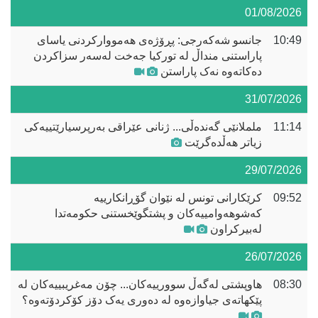
01/08/2026
10:49
جانسو شەکەرجی: پڕۆژەی هەمووارکردنی یاسای
پاراستنی منداڵ لە تورکیا جەخت لەسەر سزاکردن
دەکاتەوە نەک پاراستن
31/07/2026
11:14
ململانێی گەندەڵی... ژنانی عێراقی بەرپرسیارێتییەکی
زیاتر هەڵدەگرێت
29/07/2026
09:52
کرێکارانی تونس لە نێوان گۆڕانکارییە
کەشوهەوامییەکان و پشتگوێخستنی حکومەتدا
لەبیرکراون
26/07/2026
08:30
هاوپشتی لەگەڵ سوورییەکان... چۆن مەغریبییەکان لە
پێکهاتەی جیاوازەوە لە دەوری یەک دۆز کۆکردۆتەوە؟