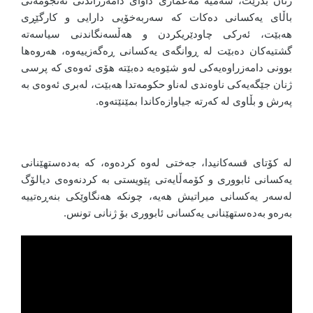
ژنان بدرێت، سەمیە مەعماری داوای دامەزراندنی ئەنجومەنی
باڵای یەکسانی دەکات کە سەربەخۆیی دارایی و کارگێڕی
هەبێت، ئەرکی چاودێریکردن و هەڵسەنگاندنی سیاسەتە
گشتیەکان دەبێت لە ڕوانگەی یەکسانی ڕەگەزییەوە، هەروەها
بوونی دامەزراوەیەکی لەو شێوەیە دەبێتە هۆی ئەوەی کە پرسی
ژنان جێگەیەکی ناوەندی لەناو حکومەتدا هەبێت، لەبری ئەوەی بە
پەرش و بڵاوی لە کەرتە جیاوازەکاندا بمێنێتەوە.
لە کۆتای قسەکانیدا، جەختی لەوە کردەوە، کە بەدەستهێنانی
یەکسانی ئابووری و کۆمەڵایەتی پێویستی بە کردنەوەی دیالۆگ
لەسەر یەکسانی میراتیش هەیە، چونکە هەنگاوێکی بنەڕەتییە
بەرەو بەدەستهێنانی یەکسانی ئابووری بۆ ژنانی تونس.