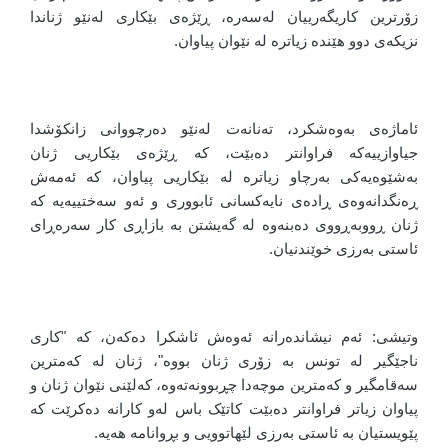
زۆرترین کاریگەرییان لەسەرە، ڕێژەی بێکاری لەنێو ژناندا
نزیکەی دوو هێندە زیاترە لە نێوان پیاوان.
ئاماژەی بەوەشکرد، تەنانەت لەنێو دەرچووانی زانکۆشدا
جیاوازییەکە فراوانتر دەبێت، کە ڕێژەی بێکاریی ژنان
بەشێوەیەکی بەرچاو زیاترە لە بێکاریی پیاوان، کە ئەمەش
ڕەنگدانەوەی ڕادەی نایەکسانی ئابووری و ئەو سەختییەیە کە
ژنان ڕووبەڕووی دەبنەوە لە گەیشتن بە بازاڕی کار سەرەڕای
ئاستی بەرزی خوێندنیان.
وتیشی: ئەم نیشاندەرانە ئەوەش ئاشکرا دەکەن، کە "کاری
ناجێگیر لە تونس بە زۆری ژنان بووە"، ژنان لە کەمترین
سەقامگیر و کەمترین موچەدا چڕبوونەتەوە، کەلێنی نێوان ژنان و
پیاوان زیاتر فراوانتر دەبێت کاتێک باس لەو کارانە دەکرێت کە
پێویستیان بە ئاستی بەرزی لێهاتوویی و بڕوانامە هەیە.