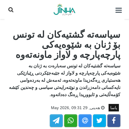
كردنه‌وه‌ی
لیست|
داخستن
سیاسەتە گشتیەکان لە تونس
بۆ ژنان بە شێوەیەکی
پارچەپارچە و لاواز ماونەتەوە
سیاسەتە گشتیەکان لە تونس سەبارەت بە ژنان بە
شێوەیەکی پارچەپارچە و لاواز لە جێبەجێکردنی ڕێبازێکی
هەستیاری ڕەگەزیدا ماونەتەوە، ئەمەش لە بەردەوامی
نایەکسانی دامەزراندن و نوێنەرایەتی سیاسی و چەندین کێشە
کۆمەڵایەتی و ئابووریدا ڕەنگ دەداتەوە.
یاسا
هه‌ینی, 29 May 2026, 09:31