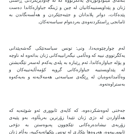
بنەمای میتۆدۆلۆژیای یەکگرتووە کە لە چاودێریکردنی ڕاستی
ژنان و پێداویستییەکانیان لە چین و ژینگە جیاوازەکاندا دەست
پێدەکات، دواتر پلاندانان و جێبەجێکردن و هەڵسەنگاندن بە
ئامانجی ڕاستکردنەوەی بەردەوام سیاسەتەکان.
لەم چوارچێوەیەدا، وتی: تونس سیاسەتێکی گەشەپێدانی
یەکگرتووی نییە کە وەڵامی نیگەرانییەکانی ژنان بداتەوە لە ناوچە
و پۆلە جیاوازەکاندا، ئەم ڕێبازە بە پلەی یەکەم لەسەر تێگەیشتن
لە پێداویستییە جیاوازەکانی گروپە کۆمەڵایەتییەکان و
وەڵامدانەوەیان لە ڕێگەی سیاسەتی هەمەلایەنە و بەیەکەوە
بەستراوەتەوە.
جەختی لەوەشکردەوە، کە کایەی ئابووری ئەو شوێنەیە کە
هەڵاواردن لە دژی ژنان تێیدا زۆرترین بەربڵاوە، بەو پێیەی
زۆربەی نیشاندەرەکانی تێکچوون پەیوەستن بە دۆخی
ئابوورییەوە، هەروەها بێکاری لە تونس پێکهاتەیەکییە، بەڵام ژنان