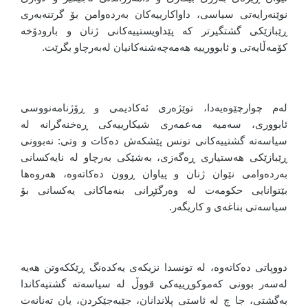
نوێنەرایەتی سیاسی، داواکارییەکان بەردەوامن بۆ گرتنەبەری
ڕێبازێکی گشتگیرتر کە پێداویستییەکانی ژنان و بارودۆخە
کۆمەڵایەتی و ئابوورییە هەمەچەشنەکانیان لەبەرچاو بگرێت.
لەم چوارچێوەیەدا، توێژەری ئەکادیمی و ڕۆژنامەنووسی
ئابووری، سەمیە مەعمەری شیکارییەکی ڕەخنەگرانە لە
سیاسەتە گشتییەکانی تونس پێشکەش دەکات و وتی: نەبوونی
ڕێبازێکی هەستیاری ڕەگەزی، بەشێکی بەرچاو لە نایەکسانی
بەردەوامی نێوان ژنان و پیاوان ڕوون دەکاتەوە، هەروەها
بێتوانایی حکومەت لە وەرگێڕانی بنەماکانی یەکسانی بۆ
سیاسەتی بناغەی و کاریگەر.
دووپاتی دەکاتەوە، لە تونسدا نزیکەی یەکدەنگ ڕێککەوتن هەیە
لەسەر بوونی کەموکوڕییەکی قووڵ لە سیاسەتە گشتیەکاندا
بەگشتی، جا چ لە ئاستی پلاندانان، جێبەجێکردن، یان تەنانەت