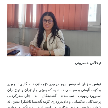
ئیخلاس حەمرونی
تونس –
ژنان لە تونس ڕووبەڕووی کۆمەڵێک ئاڵەنگاری ئابووری
و کۆمەڵایەتی و سیاسی دەبنەوە کە بەپێی چاودێران و توێژەران
سنوورداربوونی سیاسەتە گشتیەکان لە چارەسەرکردنی
پرسەکانی یەکسانی و دادپەروەری کۆمەڵایەتیدا ئاشکرا دەبن، لە
نێوان ڕێژەی بەرزی بێکاری و دامەزراندنی ناجێگیر و لاوازی