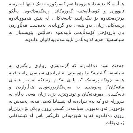
هەڵسەنگاندنیشدا، هەروەها ئەم کەموکوڕییە نەک تەنها لە پرسە
ئابووری و کۆمەڵایەتییە گەورەکاندا ڕەنگدەداتەوە، بەڵکو
درێژدەبێتەوە بۆ نیگەرانییە تایبەتەکان، لە پێش هەموویانەوە
پرسەکانی ژنان، بەو پێیەی ئەو گروپانەی بەدەست هەڵاواردن
یان بارودۆخی کۆمەڵایەتی تایبەتەوە دەناڵێنن، پێویستیان بە
سیاسەتێک هەیە کە وەڵامی تایبەتمەندییەکانیان بداتەوە.
جەخت لەوە دەکاتەوە، کە گرتنەبەری ڕێبازی ڕەگەزی لە
سیاسەتە گشتییەکاندا پێویستی بە ئیرادەی سیاسی ڕاستەقینە
هەیە، چونکە پرسەکە "بە پلەی یەکەم پرسێکە لەسەر بنەمای
مافەکان"، پەیوەندی بە بەرەنگاربوونەوەی هەڵاواردن و
نایەکسانی دەرفەتەکان و توندوتیژی دژی ژنان هەیە، بەڵام بە
بیروڕای ئەو کە ئەم ئیرادەیە لە ئێستادا کەمی هەیە، ئەمەش بە
بۆچوونی ئەو، نەبوونی سیاسەتی گشتی ڕوون و پلان بۆ داڕێژراو
ڕوون دەکاتەوە کە بە شێوەیەکی کاریگەر باس لە کێشەکانی
ژنان بکات.