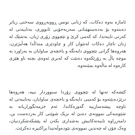
ئاماژە بەوە دەکات، کە ژنانی تونس ڕووبەڕووی سەختی زیاتر
دەبنەوە بۆ بەدەستهێنانی سەربەخۆیی ئابووری، بەتایبەتی لە
کەرتی تایبەتدا، کە کەمی کرێ و تێچووی زۆری ژیان، بەشێک لە
ژنان ناچار دەکات لەنێوان کار و چاودێری منداڵدا هەڵبژێرن،
هەروەها گرانی تێچووی دایەنگە و باخچەی ساوایان بە بەراورد بە
موچە پاڵ بە زۆرێکەوە دەنێت کە لەبری ئەوەی بچنە ناو هێزی
کارەوە لە ماڵەوە بمێننەوە.
کێشەکە تەنها لە تێچووی زۆردا سنووردار نییە، هەروەها
درێژدەبێتەوە بۆ کەمیی دایەنگە و باخچەی ساوایان، بەتایبەتی لە
ناوچە پیشەسازییە گەورەکاندا، ئەم خزمەتگوزاریانە بە
شێوەیەکی نموونەی دەبێ لە نزیک شوێنی کار بەردەست بن،
دامەزراوە تایبەتەکانیش بەشداری بکەن لە پێشکەشکردنیان،
وەک چۆن لە چەندین نموونەی نێودەوڵەتیدا پراکتیزە دەکرێت.