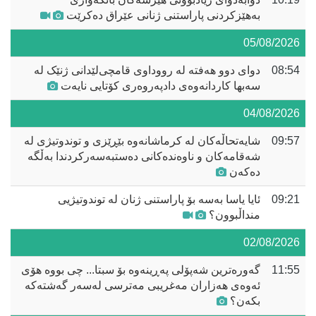
بەهێزکردنی پاراستنی ژنانی عێراق دەکرێت
05/08/2026
08:54
دوای دوو هەفتە لە رووداوی قامچی‌لێدانی ژنێک لە
سەبها کاردانەوەی دادپەروەری کۆتایی نایەت
04/08/2026
09:57
شایەتحاڵەکان لە کرماشانەوە بێڕێزی و توندوتیژی لە
شەقامەکان و ناوەندەکانی دەستبەسەرکردندا بەڵگە
دەکەن
09:21
ئایا یاسا بەسە بۆ پاراستنی ژنان لە توندوتیژیی
منداڵبوون؟
02/08/2026
11:55
گەورەترین شەپۆلی پەڕینەوە بۆ سبتا... چی بووە هۆی
ئەوەی هەزاران مەغریبی مەترسی لەسەر گەشتەکە
بکەن؟