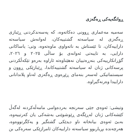
ڕوانگەیەکی ڕەگەزی
سەمیە مەعماری ڕوونی دەکاتەوە، کە پەسەندکردنی ڕێبازی
ڕەگەزی لە سیاسەتە گشتییەکان، لەوانەش سیاسەتە
داراییەکان، تا ئێستاش بە ناتەواوی ماوەتەوە، وتی: یاساکانی
دارایی، بە تایبەتی ئەوانەی بۆ ساڵی ٢٠٢٥ و ٢٠٢٦،
گۆڕانکارییەکی بنەڕەتییان نەهێناوەتە ئاراوە بەرەو تێکەڵکردنی
پرسەکانی ژنان لە سیاسەتە گشتییەکاندا، ڕێبازێکی ڕوون و
سیستماتیکی لەسەر بنەمای ڕێڕەوی ڕەگەزی لەناو پلاندانانی
داراییدا وەرنەگیراوە.
وتیشی: ئەوەی جێی سەرنجە بەردەوامی مامەڵەکردنە لەگەڵ
کێشەکانی ژنان لەڕێگەی ڕێوشوێنی بەشەکی یان کەرتییەوە،
بەبێ ئەوەی بیانخاتە ناو دیدێکی گشتگیر و یەکگرتووەوە،
هەرچەندە بڕیاربوو سیاسەتە داراییەکان ئامرازێکی سەرەکی بن