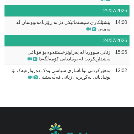
25/07/2026
14:00
پێشێلکاری سیستماتیکی دژ بە ڕۆژنامەنووسان لە
یەمەن
24/07/2026
15:05
ژنانی سووریا لە پەراوێزخستنەوە بۆ قۆناغی
بەشداریکردن لە بونیادنانی کۆمەڵگەدا
12:02
بەهێزکردنی تواناسازی سیاسی وەک دەروازەیەک بۆ
بونیادنانی یەکڕیزیی ژنانی فەڵەستینی