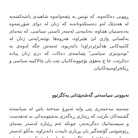
ڕوونی دەکاتەوە، کە تونس بە پێچەوانەوە شاهیدی پاشەکشەیە
لە هەندێک لەو دەستکەوتانەیە کە ژنان لە دوای شۆڕشەوە
بەدەستیان هێناوە، بەتایبەتی لەسەر ئاستی سیاسی، کە بنەمای
یەکسانی وازی لێ هێنراوە، هەروەها نوێنەرایەتی ژنان لە
کامپەکانی هەڵبژێردراودا دابەزیوە، ئەمەش جگە لەوەی بە
”توندوتیژی سیاسی” پێماسەی دەکات کە دژی ژنان پیادە
دەکرێت، جا چ بەهۆی بۆچوونەکانیان بێت یان چالاکییە سیاسی و
ڕێکخراوەییەکانیان.
نەبوونی سیاسەتی گەشەپێدانی یەکگرتوو
سەمیە مەعمەری پێی وایە ئەمڕۆ سەختە باس لە سیاسەتە
گشتیەکان بکرێت کە ڕێبازی ڕەگەزی بەشێوەیەکی بە ئەنقەست
و سیستماتیک دەگرنەبەر، چونکە ئەم ڕێبازە لەسەر بنەمای
ڕێوشوێنی گۆشەگیر یان بڕیاری تایبەت دانەنراوە، بەڵکو لەسەر