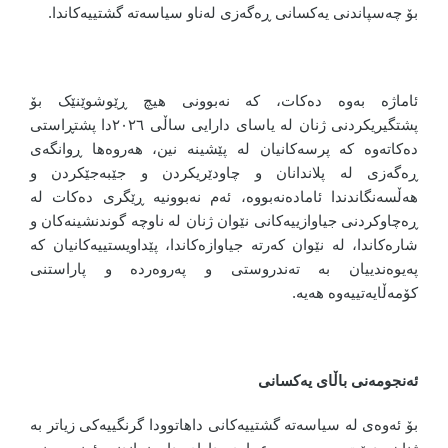
بۆ چەسپاندنی یەکسانی ڕەگەزی لەناو سیاسەتە گشتییەکاندا.
ئاماژە بەوە دەکات، کە نەبوونی هیچ ڕێوشوێنێک بۆ
پشتگیریکردنی ژنان لە یاسای دارایی ساڵی ٢٠٢٦دا پشتڕاستی
دەکاتەوە کە پرسەکانیان لە پێشینە نین، هەروەها ڕوانگەی
ڕەگەزی لە پلاندانان و چاودێریکردن و جێبەجێکردن و
هەڵسەنگاندندا ئامادەنەبووە، ئەم نەبوونیە ڕێگری دەکات لە
ڕەچاوکردنی جیاوازییەکانی نێوان ژنان لە ناوچە گوندنشینەکان و
شارەکاندا، لە نێوان کەرتە جیاوازەکاندا، پێداویستییەکانیان کە
پەیوەندییان بە تەندروستی و پەروەردە و پاراستنی
کۆمەڵایەتییەوە هەیە.
ئەنجومەنی باڵای یەکسانی
بۆ ئەوەی لە سیاسەتە گشتییەکانی داهاتوودا گرنگییەکی زیاتر بە