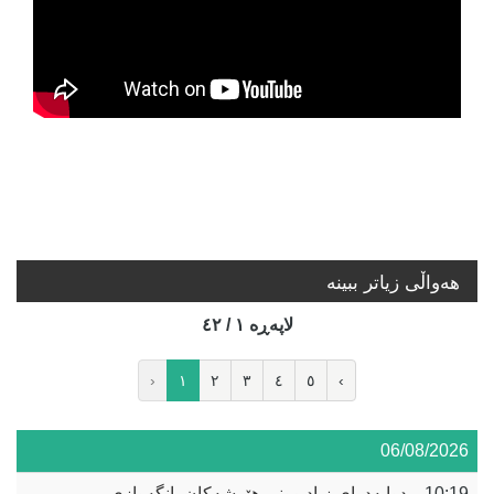
هه‌واڵی زیاتر ببینە
لاپه‌ڕه‌ ١ / ٤٢
‹
١
٢
٣
٤
٥
›
06/08/2026
10:19
دوابەدوای زیادبوونی هێرشەکان بانگەوازی