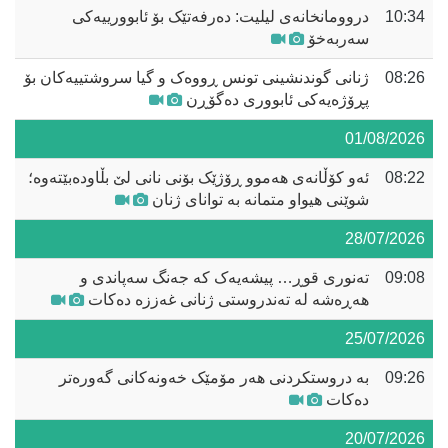
10:34
دروومانخانەی لیلیت: دەرفەتێک بۆ ئابوورییەکی
سەربەخۆ
08:26
ژنانی گوندنشینی تونس ڕووەک و گیا سروشتییەکان بۆ
پڕۆژەیەکی ئابووری دەگۆڕن
01/08/2026
08:22
ئەو کۆڵانەی هەموو ڕۆژێک بۆنی نانی لێ بڵاودەبێتەوە؛
شوێنی هیواو متمانە بە توانای ژنان
28/07/2026
09:08
تەنوری قوڕ… پیشەیەک کە جەنگ سەپاندی و
هەڕەشە لە تەندروستی ژنانی غەززە دەکات
25/07/2026
09:26
بە دروستکردنی هەر مۆمێک خەونەکانی گەورەتر
دەکات
20/07/2026