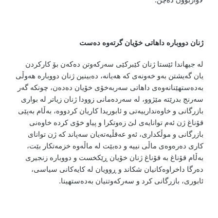
ژنان دووبارە داهاتی خۆیان گرتەوە دەست
لە جيهاندا ئێستا ژنان کێبرکێی سەرکەوتن دەکەن بۆ كاركردن
یان گەیشتن بەو خەونەی کە هەیانە، دەبینین ژنان دووبارە هەوڵی
بەدەستهێنانەوەی داهاتی سەربەخۆی خۆیان دەدەن، چونکە گەر
سەرنج بدرێتە مێژوو، لە سەردەمانی زوودا ژنان زیاتر لە بواری
بازرگانی و خاوەندارییەتی و ئابوریدا کاریان کردووە، بەڵام بەپێی
قۆناغ ژن ئەم توانایەی لێ زەوتکرا و پیاو خۆی کردە خاوەنی
بازرگانی و موڵکداری، ئەو عەقڵیەتەیان سەپاند کە ژن توانای
کاری دەرەوەی ماڵی نییە و دەبێت لە ماڵەوە خزمەتکار بێت،
بەڵام قۆناغ بە قۆناغ ژنان خۆیان ڕێکخست و دووبارە ‌زنجیری
دەرگا داخراوەکانیان شکاند و ڕوویان لە کایەکانی سیاسی،
ئابوری، بازرگانی کرد و سەرکەوتنیان بەدەستهینا
.