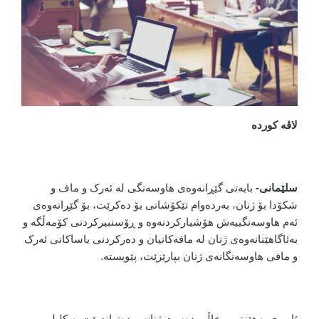
لاڤە کوردە
سلێمانی-
بابەتی گێڕانەوەی هاوسەنگی لە ئەرک و ماف و
شکۆدا بۆ ژنان، بەردەوام تێکۆشانی بۆ دەکرێت، بۆ گێڕانەوەی
ئەم هاوسەنگییەش هۆشیارکردنەوە و ڕۆسنبیرکردنی کۆمەڵگه و
بەئاگاهێنانەوەی ژنان لە مافەکانیان و دەرکردنی یاساکانی ئەرک
و مافی هاوسەنگانەی ژنان بپارێزێت، پێویستە
.
ئابوری بەهێزترین خاڵی دەست ژنانە و دەتواندرێت بە کلیلی