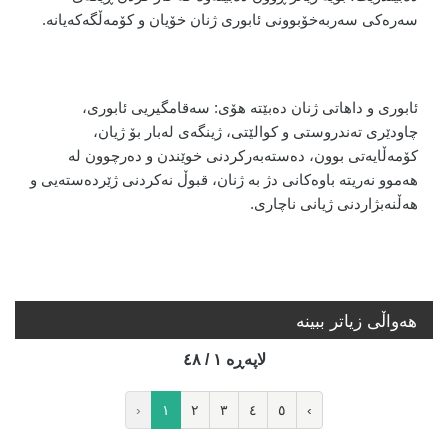
سەرەکی سەربەخۆبوونی ئابوری ژنان خۆیان و کۆمەڵگەکەیانە.
ئابوری و داهاتی ژنان دەبێتە هۆی: سەقامگیریی ئابوری،
چاودێری تەندروستی و کوالێتی، ژینگەی لەبار بۆ ژیان،
کۆمەڵایەتی بوون، دەستەبەرکردنی خوێندن و دەرچوون لە
هەموو نەریتە باوەکانی دژ بە ژنان، قبوڵ نەکردنی ژێردەستەیی و
هەڵنەبژاردنی ژیانی ناچاری
.
هه‌واڵی زیاتر ببینە
لاپه‌ڕه‌ ١ / ٤٨
‹
١
٢
٣
٤
٥
›