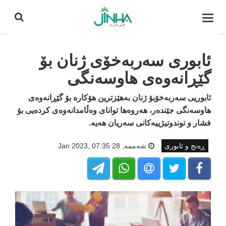
كردنه‌وه‌ی
لیست|
داخستن
ئابوری سەربەخۆی ژنان بۆ
گێڕانەوەی هاوسەنگی
ئابوریی سەربەخۆبۆ ژنان بەهێزترین هۆکارە بۆ گێڕانەوەی
هاوسەنگی جێندەر، هەروەها توانای وەڵامدانەوەی کردەیی بۆ
فشار و توندوتیژییەکانی سەریان هەیە.
ڕەنج و ئابوری
شه‌ممه‌, 28 Jan 2023, 07:35