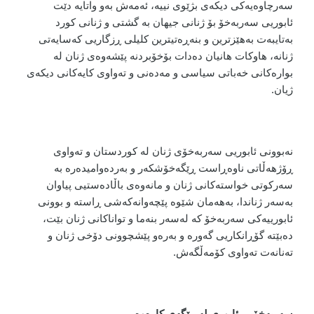
سەرچاوەیەکی دیکەی بژێوی نییە، ئەمەش بەو واتایە دێت
ئابوریی سەربەخۆ بۆ ژنانی جیهان بە گشتی و ژنانی کورد
بەتایبەت بەهێزترین و بنەڕەتیترین کلیلی ڕزگاریی کەسایەتی
ژنانە، هاوکات هانیان دەدات بۆخۆبردنە پێشەوەی ژنان لە
بوارەکانی خەباتی سیاسی و مەدەنی و تەواوی کایەکانی دیکەی
ژیان
.
نەبوونی ئابوریی سەربەخۆی ژنان لە کوردستان و تەواوی
ڕۆژهەڵاتی ناوەڕاست ڕێگەخۆشکەر و بەردەوامیدەرە بە
سەرکوتی خواستەکانی ژنان و مانەوەی باڵادەستیی پیاوان
بەسەر ژناندا، بەهەمان شێوە پێچەوانەکەشی ڕاستە و بوونی
ئابورییەکی سەربەخۆ کە لەسەر بنەما و تواناکانی ژنان بێت،
دەبێتە گۆڕانکاریی گەورە و بەرەو پێشچوونی دۆخی ژنان و
تەنانەت تەواوی کۆمەڵگەش
.
سەربەخۆیی ئابوری لە ڕێگەی کارەوە