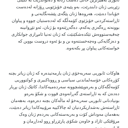
زێڕینی ژنان دابندرێت، بەو پێیەی خۆبژێویی ڕۆژانە لەدەست
خۆیاندا دەبێت، هەروەها ژنان پێگەی پێشەنگایەتی و
ئاڕاستەکردنی خۆبژێوی کۆمەڵگە کە لەدەستیان چووە و پیاوان
بوونەتە ڕەگەزی یەکەم، دەگەڕێتەوە بۆ ژنان، ئەو تێڕوانینە
چەقبەستووەش تێکدەشکێنێت کە ژنان تەنیا ئامڕازی جوانکاری
و دەزگایەکی وەچەخستنەوە بن و بۆ ئەوە دروست بووبن کە
خواستەکانی پیاوان پڕ بکەنەوە
.
هاوکات ئابوریی سەربەخۆی ژنان یارمەتیدەرە کە ژنان زیاتر بچنە
کۆڕەکانی خۆسەلماندنی سیاسی و ڕووناکبیری و کولتووریی
کۆمەڵگەکان و بەرەوپێشچوونە سەردەمیەکاندا، کاتێک ژنان بڕیار
دەدەن کە بە ئاڕاستەی گەڕانەوەی قووت و شکۆ بەرەو
بونیادنانی ئابوریی سەربەخۆ لە ماڵەکان بچنە دەرەوە، بەهەمان
ئاڕاستەش بەشداریکردنیان لە چالاکییە مرۆییەکاندا زیاتر دەبێت،
بەهەمان مەوداش کۆت و بەربەستەکانی بەردەم ژنان وەک
مرۆڤێکی ئازاد و خاوەن شکۆی پارێزراو ڕوو لەداڕمان و
لاوازبوون دەچن
.