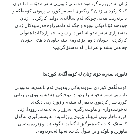
ژنان بە دووبارە گرتنەوە دەستی ئابوریی سەربەخۆسەلماندیان
کە کارکردنی ژنان کاریگەری لەسەر گۆڕینی ڕەوتی کۆمەڵگە و
دابونەریت هەیە، چونکە لەم ساڵانەی دوایدا کارکردنی ژنان
چووەتە قۆناغێکی نوێوە و جگە لە دامەزراوە فەرمییەکان ژنان
بەشێوازی سەربەخۆ لە کەرت و شوێنە جیاوازەکاندا هەوڵی
کارکردنی خۆیان داوە، بۆ ئەوەی ببنە خاوەن داهاتی خۆیان
چەندین پیشە و ئەرکیان لە ئەستۆ گرتووە.
ئابوری سەربەخۆی ژنان لە کۆمەڵگەی کوردیدا
کۆمەڵگەی کوردی نموونەیەکی زیندووی ئەم بابەتەیە، نەبوونی
ئابوریی سەربەخۆلە ڕابردوودا دۆخێکی چەقبەستووی بۆ ژنانی
کورد ساز کردبوو، بەدەر لە ستەم و زۆرداریی دیکەی
نەخوێندەواری و هاوسەرگیری بەزۆر و لە تەمەنی زوودا، ژنانی
کورد ناچاربوون لەپێناو بژێوی ڕۆژانەیەدا هاوسەرگیری لەگەڵ
کەسێک بکات، کە هەرگیز لەگەڵیدا ناگونجێت و ژێردەستەیی
هاوژین و باوک و برا قبوڵ بکات، تەنها لەبەرئەوەی