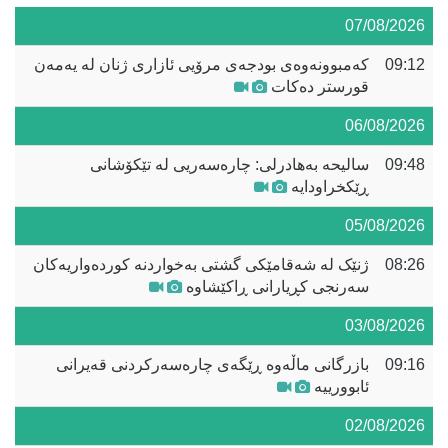
07/08/2026
09:12
کەمبوونەوەی بودجەی مرۆیی ئازاری ژنان لە یەمەن
قورستر دەکات
06/08/2026
09:48
سالیحە بەهادرلی: چارەسەریی لە تێکۆشانی
ڕێکخراودایە
05/08/2026
08:26
ژنێک لە شەقامێکی گشتی بەخواردنە کوردەواریەکان
سەرنجی کڕیارانی ڕاکێشاوە
03/08/2026
09:16
بازرگانی ماڵەوە ڕێگەی چارەسەرکردنی قەیرانی
ئابوورییە
02/08/2026