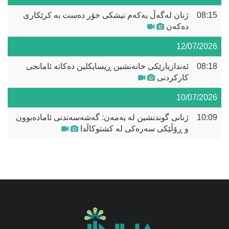
08:15
ژنان لەگەڵ یەکەم تیشکی خۆر دەست بە کرێکاری
دەکەن
12/07/2026
08:18
ئەندازیارێکی خانەنشین ڕیسایکلین دەکاتە ئامانجی
کارکردنی
10/07/2026
10:09
ژنانی گوندنشین لە یەمەن: گەشەسەندنی ئامادەبوون
و ڕۆڵێکی سەرەکی لە کشتوکاڵدا