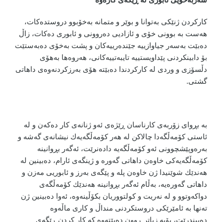
کارکردن ژنێکی بەتوانا و بوێر و متمانە بەخۆبوو دروستدەکات،
هەست بە بوونی خۆی و ئازادیی دەروونی و ئابوری دەکات، زاڵ
دەبێت بەسەر جیاوازییە جێندەرییەکان و پشت بەخۆی دەبەستێت
بۆ دابینکردنی پێداویستییە تایبەتییەکانی، هەروەها بەهۆی
دڵسۆزی و وردی لە کارکردندا دەبێتە هۆی بەرزکردنەوەی داهاتی
گشتی
.
بە بڕوای زۆربەی كارناسان ڕێژەی ئەو ژنانەی كار دەكەن و لە
ئاستی كۆمەڵگەدا چالاكن لە هەر كۆمەڵگەیەك نیشانەی گەشە و
بەرەوپێشچوونی ئەو كۆمەڵگەیە دادەنرێت، ئەگەر بڕوانینە
كۆمەڵگەیەكی خاوەن داهاتی گەورە و ژینگەی ئارام، دەبینین لە
هەندێك شوێنیدا ژن خاوەن پلە و پێگەی بەرز و ئابوریی مەزن و
داهاتی گەورەیە، بەڵام ئەگەر بڕوانینە هەندێك كۆمەڵگەی
دواكەوتوو و لە نەریت و كولتووریان بكۆڵینەوە، ئەوا دەبینین ژن
تەنها بە ئامێرێكی دروستكردنی منداڵ و كاری ماڵەوە
دەبیندرێت، بۆیە زیاتر ڕوون دەبێتەوە کە کار کردن ڕێگەی