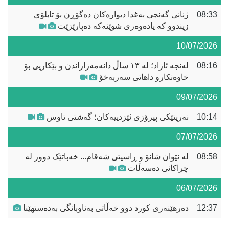
08:33
ژنانی گەنجی بەغدا دیوارەکان دەگۆڕن بۆ تابلۆی
زیندوو کە یادەوەری شوێنەکە دەپارێزێت
10/07/2026
08:16
لەنجە ئازاد؛ لە ١٣ ساڵ دانەمەزاراندن و بێکاریی بۆ
خاوەنکارو داهاتی سەربەخۆ
09/07/2026
10:14
نەریتێکی پیرۆزی ئێزدییەکان؛ گەشتی تاوس
07/07/2026
08:58
لە نێوان شانۆ و ڕاسیتی شەقام... خەباتێک دوور لە
چراکانی دەسەڵات
06/07/2026
12:37
دەرهێنەری کورد دوو خەڵاتی بەناوبانگی بەدەستهێنا