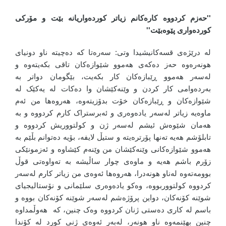
''حەزم کردووە کارەکانم زیاتر کوردەواریانە بێت و مۆرکی
کوردەواری پێوەبێت''
لە درێژەی قسەکانیشیدا وتی: سەرەتا کە دەچیتە ناو دونیای
هونەرەوە حەز دەکەی هەموو شێوازەکان تاقی بکەیتەوە و
لەسەر هەموو ڕێبازەکان کار بکەیت، بێگومان دواتر بە
بەردەوامی کار کردن و وێنەکێشان وا دەکات لە یەکێک لە
شێوازەکان و ڕێبازەکان خۆت بدۆزیتەوە، هەروەها من ئەم
ماوەیە زیاتر لەسەر یادەوەری و ئەبرستراک کارم کردووە و بە
هەمان شێوەش ئیشم لەسەر ژن و کولتووریش کردووە و
تابلۆشم هەیە تەنها پۆرترەیتە و ستیڵ لایفە، بۆیە دەتوانم بڵێم بە
هەموو شێوازەکانی وێنەکێشان من وێنەم کێشاوە و ئەزمونێکی
زۆرم باشم هەیە و ماوەی چوار ساڵیشە بە تەواوەتی قوڵ
بوومەتەوە لەناو هونەدرا، هەروەها ئەوەی من زیاتر کارم لەسەر
کردووە کولتووربووە، وەکو یادەوەری سلێمانی و نۆستالیجیای
شوێنە کۆنەکان، دواین پرۆژەشم لەسەر شوێنە کۆنەکان بووە و
باسم لە کاری دەستی ژنان کردووە وەک چنین، کە هەوڵمداوە
چنین بهێنمەوە ناو هونەر، لەبەر ئەوەی ژنی کورد لە کۆندا