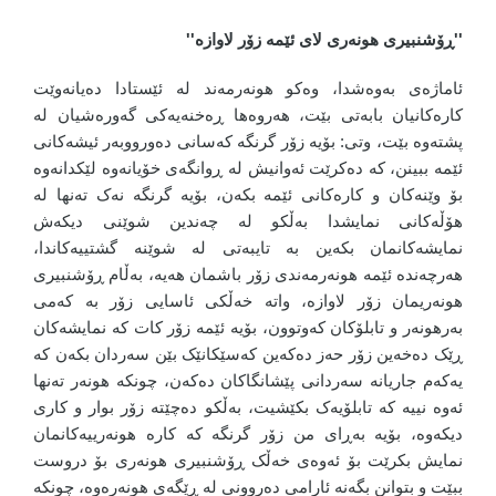
''ڕۆشنبیری هونەری لای ئێمە زۆر لاوازە''
ئاماژەی بەوەشدا، وەکو هونەرمەند لە ئێستادا دەیانەوێت
کارەکانیان بابەتی بێت، هەروەها ڕەخنەیەکی گەورەشیان لە
پشتەوە بێت، وتی: بۆیە زۆر گرنگە کەسانی دەورووبەر ئیشەکانی
ئێمە ببینن، کە دەکرێت ئەوانیش لە ڕوانگەی خۆیانەوە لێکدانەوە
بۆ وێنەکان و کارەکانی ئێمە بکەن، بۆیە گرنگە نەک تەنها لە
هۆڵەکانی نمایشدا بەڵکو لە چەندین شوێنی دیکەش
نمایشەکانمان بکەین بە تایبەتی لە شوێنە گشتییەکاندا،
هەرچەندە ئێمە هونەرمەندی زۆر باشمان هەیە، بەڵام ڕۆشنبیری
هونەریمان زۆر لاوازە، واتە خەڵکی ئاسایی زۆر بە کەمی
بەرهونەر و تابلۆکان کەوتوون، بۆیە ئێمە زۆر کات کە نمایشەکان
ڕێک دەخەین زۆر حەز دەکەین کەسێکانێک بێن سەردان بکەن کە
یەکەم جاریانە سەردانی پێشانگاکان دەکەن، چونکە هونەر تەنها
ئەوە نییە کە تابلۆیەک بکێشیت، بەڵکو دەچێتە زۆر بوار و کاری
دیکەوە، بۆیە بەڕای من زۆر گرنگە کە کارە هونەرییەکانمان
نمایش بکرێت بۆ ئەوەی خەڵک ڕۆشنبیری هونەری بۆ دروست
ببێت و بتوانن بگەنە ئارامی دەروونی لە ڕێگەی هونەرەوە، چونکە