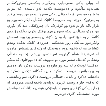
لە پۆلی یەکی سەرەیایی وەرگیرام یەکسەر پەرتووکەکانم
هێنایەوە ماڵەوە و دەمویست بگەمە ئەو ئاستەی کە بتوانم
بخوێنمەوە، هەر بۆیە لە پۆلی یەکی سەرەتاییەوە من دەستم کرد
بە پەرتووک خوێندەوە، هەروەها کاتێک لەگەڵ دایکم دەچووم بۆ
بازار تاکە ئاواتم ئەوەبوو گۆڤارێک یان چیرۆکێکی منداڵان بکڕم،
من وەکو منداڵانی دیکە نەبوون بچم بوکێک بکڕم، بەڵکو زۆربەی
کاتەکانم بە خوێندنەوە یاخود وێنەکێشان بەسەر بردووە، ئەمەش
وایکردبوو مناڵێکی زۆر بێدەنگبم، هەروەها کاتێک یەکەم وێنەم
کێشا بیرمە لە باخچە بووم و هەندێک لە وێنەکانم ئێستاش ماوە و
لە ئەرشیفدا هەڵم گرتووە، ئەوەندەی بیریشم بێت بە منداڵی
وێنەکانم کەمێک سەیر بوون بۆ نموونە، کە دەمووچاوی کەسێکم
دەکێشا لوتەکەم لە سەروو چاوەوە دروست دەکرد یان دەمیم
بە پیچەوانەوە دروست دەکرد و ڕەنگەکانم تێکەڵ دەکرد و
داهێنانم دەکرد و بابەتی خەیاڵیم دروست دەکرد، ئەو وێنانەشی
کە یەکەم جار دروستم کردون ئەوانەی باخچەکەمە، هەروەها لە
ژمارە یەکی گۆڤاری پەپوولە بابەتێکی هونەریم دانا، کە ئەوانەش
بوونە دەستپێکی کاری هونەریم.