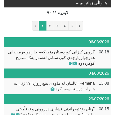
هه‌واڵی زیاتر ببینە
لاپه‌ڕه‌ ١ / ٩٠
‹
١
٢
٣
٤
٥
›
06/08/2026
08:18
گروپی کیژانی کوردستان بۆ یەکەم جار هونەرمەندانی
هەرچوار پارچەی کوردستانی لەسەر یەک ستەیج
کۆکردەوە
04/08/2026
13:08
Femena : تاڵیبان لە ماوەی پێنج ڕۆژدا ١٧ ژنی لە
هەرات دەستبەسەر کرد
29/07/2026
08:15
"ژنان بۆ تێپەڕاندنی فشاری دەروونی و ئەقڵیەتی
پیاوسالاری ڕوو لە هونەری سیرامیک دەکەن"