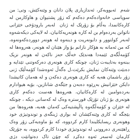
شەم ئەبووبەکر، ئەندازیاری پلان دانان و وێنەکێش، وتی: من
سوپاسی خانەوادەکەم دەکەم کە زۆر پشتیوان و هاوکارمن لە
کارەکانمدا، بەڵام بۆ زۆرێک لە ژنان لەبەر بارودۆخی خێزانی
ناتوانن بەردەوام بن لە کارە هونەریەکانیان، لە لایەکی دیکەشەوە
لەبەر کولتوور و دابونەریت و دینەوە لە هونەر دووردەکەونەوە،
کە من ئەمانە بە هۆکار نازانم بۆ واز هێنان لە هونەر، هەروەها لە
کۆمەڵگەی ئێمەدا هەندێک خەڵک حەز ناکەن لە هونەر نزیک
ببنەوە بەتایبەت ژنان، چونکە کاری هونەری دەرکەوتنی تێدایە و
دەبێت وێنەکان نمایش بکرێت،ل ەگەڵ ئەوەشدا کۆمەڵێک ژنی
زۆر باشمان هەیە کە کاری هونەری دەکەن و لە هەمان کاتیشدا
دایکن خێزانیش بەڕێوە دەبەن و جێگەی شانازین، بۆیە هیوادارم
بەردەوامبن لە کارەکانیان، هەروەها هەست دەکەم کاری
هونەری بۆ ژنان تۆزێک قورسترە وەک لە کەسانی دیکە ، چونکە
لە خێزان و کۆمەڵگەوە پاڵپشتیەکی کەمان هەیە، هەروەها من
بێجگە لە کاری وێنەکێشان لە بواری ژینگەی و توندوتیژی خود
وهونەری ریسایکلیندا کارم کردووە، کە بۆ ماوەیەکی زۆر وەک
ڕاهێنەری دەروونی لە توندوتیژی خوددا کارم کردووە، بە جۆرێک
کارمان لەسەر ئەوە دەکرد کە چۆن تاک دەتوانێت دژی