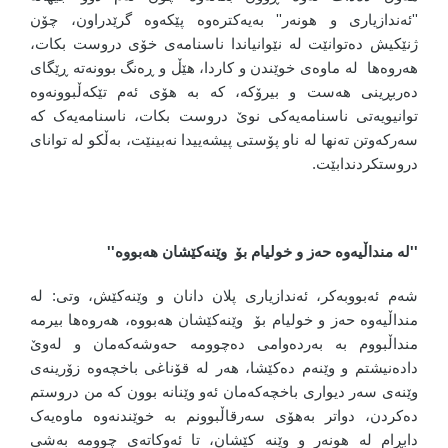
''ئەندازیاری و هونەر'' بەیەکترەوە پێکەوە گرێدراون، چۆن
ژنێکیش دەتوانێت لە نێوانیاندا ناسنامەی خۆی دروست بکات،
هەروەها لە ماوەی خوێندن و کاردا، هێڵ و ڕەنگ بوونەتە ڕێگای
دەربڕینی هەست و بیرۆکە، کە بە هۆی ئەم تێکەڵبوونەوە
توانیویەتی ناسنامەیەکی نوێ دروست بکات، ناسنامەیەک کە
سەرکەوتن تەنها لە ناو پۆستی پیشەییدا نەبینێت، بەڵکو لە توانای
دروستکردندابێت.
''لە منداڵیەوە حەز و خولیام بۆ وێنەکێشان هەبووە''
شەم ئەبووبەکر، ئەندازیاری پلان دانان و وێنەکێش، وتی: لە
منداڵیەوە حەز و خولیام بۆ وێنەکێشان هەبووە، هەروەها بیرمە
منداڵبووم بە بەردەوامی دەچوومە حەوشەکەمان و لەوێ
دادەنیشتم و وێنەم دەکێشا، هەر لە قۆناغی باخچەوە زۆرینەی
وێنەی سەر دیواری باخچەکەمان ئەو وێنانە بوون کە من دروستم
دەکردن، دواتر بەهۆی سەرقاڵبوونم بە خوێندنەوە ماوەیەک
دابڕام لە هونەر و وێنە کێشان، تا ئەوکاتەی چوومە بەشی