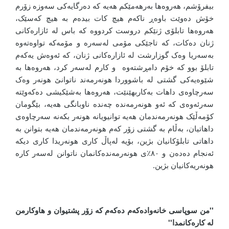
بیفرۆشم، هەروەها بەرهەمێکم هەیە کە دەرگایەکی سەوزە زۆرم
خۆش دەوێت باوەڕ ناکەم هیچ کات بیدەم بە هیچ کەسێک،
هەروەها تابلۆی ژنێکم دروست کردووە کە باس لە ئازارەکانی
ژنان دەکات، کە تاجێکی مۆمی لەسەرە و مۆمەکە تواوەتەوە
بەسەریا وەک گوزارشت لە ئازارەکانی ژنان، کە ئەوەش یەکەم
تابلۆ بوو کە خۆم دامڕشتەوە و کارم لەسەر کرد، هەروەها بە
شێوەیەکی گشتی لە باشووردا هونەرمەند ناتوانێ هونەر وەک
سەرچاوەی داهات بەکاربهێنێت، هەروەها بەشێکیشی دەکەوێتە
سەرئەوەی کە ئەو هونەرمەندە چەندە ناوبانگی هەیە، بێگومان
کۆمەڵێک هونەرمەندمان هەیە توانیویانە هونەر بکەنە سەرچاوەی
داهاتیان، بەڵام بە گشتی زۆر کەم هونەرمەندمان هەیە بتوانن بە
داهاتی تابلۆکانیان بژین، بۆیە لەپاڵ کاری هونەریدا کاری دیکە
ئەنجام دەدەن و ٨٠٪ی هونەرمەندەکانمان ناتوانن لەسەر کارە
هونەریەکانیان بژین.
''من سوپاسی خانەوادەکەم دەکەم کە زۆر پشتیوان و هاوکارمن
لە کارەکانمدا''