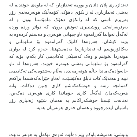
ئەندازیاری پلان دانان و بوومە ئەندازیار، کە لە ماوەی خوێندنم لە
بەشی ئەندازیاری لە زانکۆی دهۆک، کۆمەڵێک هونەرمەندی زۆر
بەڕیزم ناسی کە لە زانکۆی دهۆک مامۆستا بوون و لە
بەرێوبەرایەتی ڕۆشنبیری ئەوێش بوون، کە دواتر وردە وردە
لەگەڵ ئەواندا گەڕامەوە ناو جیهانی هونەری و دەستم کردەوە بە
وێنە کێشان، هەروەها کاتێک گەڕامەوە بۆ سلێمانی و
بەکالۆریۆسم لە ئەندازیاریدا بەدەستهێنا، حەزم کرد لە بواری
هونەردا بخوێنم و وەک کەسێکی ئەکادیمی کار بکەم، بۆیە کە
گەرامەوە بۆ سلێمانی بەشی هونەرم خوێند، هەروەها لە ناو
خانەوادەکەماندا خاڵم هونەرمەندە، بەڵام بەشێوەیەکی ئەکادیمی
نییە و هەندێک کات تابلۆ دەکێشێت، لەناو خێزانەکەشمدا براکەم
کەمانچە ژەنە و خوشکەکەشم کاری چنین دەکات، واتە
هەریەکەمان لەگەڵ کاری خۆماندا کاری هونەری دەکەین،
تەنانەت ئێستا خوشکەزاکانم بە هەمان شێوە ژەنیاری زۆر
باشیان لێدەرچووە و هەمان حەزی هونەریان هەیە.
وتیشی: هەمیشە باوکم پێم دەڵێت ئەوەی تێکەڵ بە هونەر نەبێت