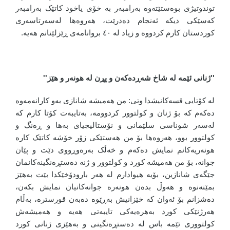
توندوتیژی بوەستێتەوە بەرامبەر بە خۆی یاخود کاتێک بەرامبەر
کەسێکی دیکە ئەنجام دەدرێت، هەروەها لەسەرتاسەری
کوردستان کارم کردووە و زیاد لە ٤٠ بروانامەی ڕێزلێنانم هەیە.
''ژنانی ئێمە لە شاخ شەڕدەکەن و پڕن لە هونەر و هێز''
لە کۆتایی قسەکانیشدا وتی: من هەمیشە شانازی بەو کارانەمەوە
دەکەم کە بۆ ژنان و کولتوور کردوومە، بەتایبەت کۆتا کارم کە
لەسەر شوناسی سلێمانی و نۆستالیجیای بەها و ڕەنگ و
کولتوور بوو، هەروەها بۆ من هەستێکی زۆر خۆشە کاتێک کارە
هونەریەکانم نمایش دەکەم و خەڵک بەرەوڕووی دێت و پێان
جوانە، بۆ من هەمیشە کورد و کولتوور و ژنە دەستڕەنگینەکانمان
جێگەی شانازین، بۆیە هیوادارم لە هەر بارودۆخێکدا بێت بەهێز
بمێنەنوە و هەوڵ بدەن هونەرە جوانەکانیان نمایش بکەن،
دەشزانم بۆ ئەوان کە خێزانیش بەڕێوە دەبەن قورسترە، بەڵام
هەرژنێکی کورد بەهرەیەکی تایبەتی هەیە و هەمیشەش
کولتووری ئێمە باس لە دەستڕەنگینی و بەهێزی ژنانی کورد