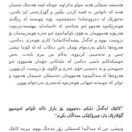
هەمیشە شتێکی هەیە تەواو نەکراوە، چونکە ئێمە هەندێک شتمان
هەیە کە ناتوانین بە قسە کردن بیڵێین و گوزارشتی لێ بکەین،
بەجۆرێک لە دەروونماندا دەمێنێتەوە، بۆیە پێویستە لە ڕێگەی
هونەرێکەوە هەموو ئەو شتانەی لە ناخماندایە بیهێنینەدەرەوە،
هەربۆیە هەموومان بە هۆی باوکمانەوە ئەو حەزە هونەرییەمان بۆ
دروست بووە و لەگەڵ پیشەکەکانماندا کاری هونەری دەکەین،
هەروەها دایکم بەردەوام بۆمان باس دەکات کە لە کۆندا ئیشی
چنین و ئەتەمینی کردووە، بەڵام من بیرم نایەت، بەس
خوشکەکانم باسی دەکەن کە جلەکانی خۆمان هەمووی ئەو
چنیویەتی و بە دەستی خۆی عەزی و کڵاوی بۆ دروست کردووین،
هەروەها لە منداڵییەوە هەموومان دەستێکی چنینمان هەبووە و
دواتر کە چوینەتە جیهانی هونەرەوە لەسەری بەردەوام بووین.
''کاتێک لەگەڵ دایکم دەچووم بۆ بازار تاکە ئاواتم ئەوەبوو
گۆڤارێک یان چیرۆکێکی منداڵان بکڕم''
وتیشی: من لە منداڵیدا کەسێکی زۆر بێدەنگ بووم، بیرمە کاتێک