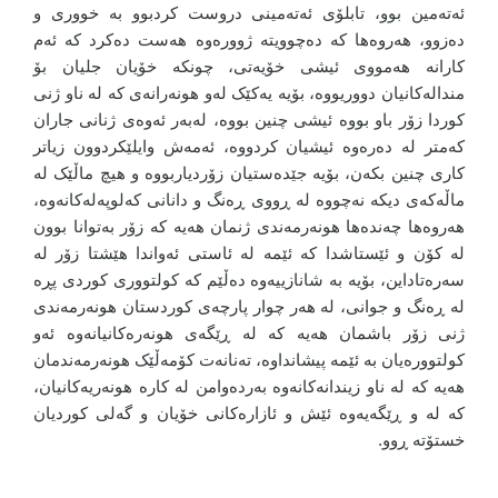
ئەتەمین بوو، تابلۆی ئەتەمینی دروست کردبوو بە خووری و
دەزوو، هەروەها کە دەچوویتە ژوورەوە هەست دەکرد کە ئەم
کارانە هەمووی ئیشی خۆیەتی، چونکە خۆیان جلیان بۆ
مندالەکانیان دووریووە، بۆیە یەکێک لەو هونەرانەی کە لە ناو ژنی
کوردا زۆر باو بووە ئیشی چنین بووە، لەبەر ئەوەی ژنانی جاران
کەمتر لە دەرەوە ئیشیان کردووە، ئەمەش وایلێکردوون زیاتر
کاری چنین بکەن، بۆیە جێدەستیان زۆردیاربووە و هیچ ماڵێک لە
ماڵەکەی دیکە نەچووە لە ڕووی ڕەنگ و دانانی کەلوپەلەکانەوە،
هەروەها چەندەها هونەرمەندی ژنمان هەیە کە زۆر بەتوانا بوون
لە کۆن و ئێستاشدا کە ئێمە لە ئاستی ئەواندا هێشتا زۆر لە
سەرەتاداین، بۆیە بە شانازییەوە دەڵێم کە کولتووری کوردی پڕە
لە ڕەنگ و جوانی، لە هەر چوار پارچەی کوردستان هونەرمەندی
ژنی زۆر باشمان هەیە کە لە ڕێگەی هونەرەکانیانەوە ئەو
کولتوورەیان بە ئێمە پیشانداوە، تەنانەت کۆمەڵێک هونەرمەندمان
هەیە کە لە ناو زیندانەکانەوە بەردەوامن لە کارە هونەریەکانیان،
کە لە و ڕێگەیەوە ئێش و ئازارەکانی خۆیان و گەلی کوردیان
خستۆتە ڕوو.