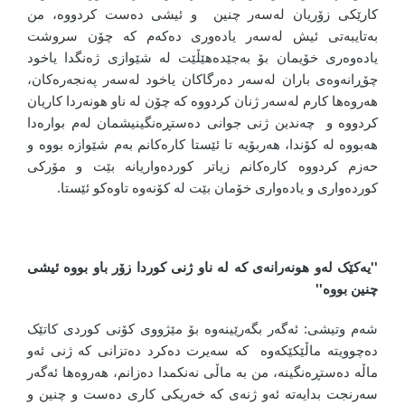
کارێکی زۆریان لەسەر چنین و ئیشی دەست کردووە، من
بەتایبەتی ئیش لەسەر یادەوری دەکەم کە چۆن سروشت
یادەوەری خۆیمان بۆ بەجێدەهێڵێت لە شێوازی ژەنگدا یاخود
چۆڕانەوەی باران لەسەر دەرگاکان یاخود لەسەر پەنجەرەکان،
هەروەها کارم لەسەر ژنان کردووە کە چۆن لە ناو هونەردا کاریان
کردووە و چەندین ژنی جوانی دەستڕەنگینیشمان لەم بوارەدا
هەبووە لە کۆندا، هەربۆیە تا ئێستا کارەکانم بەم شێوازە بووە و
حەزم کردووە کارەکانم زیاتر کوردەواریانە بێت و مۆرکی
کوردەواری و یادەواری خۆمان بێت لە کۆنەوە تاوەکو ئێستا.
''یەکێک لەو هونەرانەی کە لە ناو ژنی کوردا زۆر باو بووە ئیشی
چنین بووە''
شەم وتیشی: ئەگەر بگەرێینەوە بۆ مێژووی کۆنی کوردی کاتێک
دەچوویتە ماڵێکێکەوە کە سەیرت دەکرد دەتزانی کە ژنی ئەو
ماڵە دەستڕەنگینە، من بە ماڵی نەنکمدا دەزانم، هەروەها ئەگەر
سەرنجت بدایەتە ئەو ژنەی کە خەریکی کاری دەست و چنین و