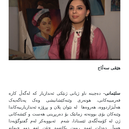
هێڤی سەڵاح
سلێمانی-
دەچینە ناو ژیانی ژنێکی ئەندازیار کە لەگەڵ کارە
فەرمییەکانی، هونەری وێنەکێشانیشی وەک پەناگەیەک
هەڵبژاردووە، هەروەها لە نێوان پلان و پڕۆژە ئەندازیارییەکاندا
وێنەکان بۆی بوونەتە زمانێک بۆ دەربڕینی هەست و کێشەکانی
ژن لە کۆمەڵگەی ئێستادا، شەم ئەبووبەکر لەم گفتوگۆیەدا
هەوڵ دەدات ئەوە ڕوون بکاتەوە چۆن ئەم دوو جیهانە