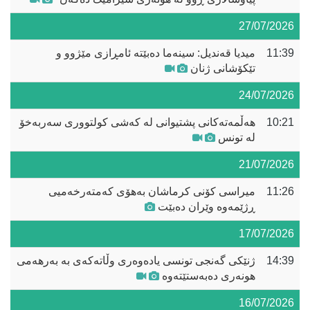
27/07/2026
11:39
میدیا قەندیل: سینەما دەبێتە ئامڕازی مێژوو و
تێکۆشانی ژنان
24/07/2026
10:21
هەڵمەتەکانی پشتیوانی لە کەشی کولتووری سەربەخۆ
لە تونس
21/07/2026
11:26
میراسی کۆنی کرماشان بەهۆی کەمتەرخەمیی
ڕژێمەوە وێران دەبێت
17/07/2026
14:39
ژنێکی گەنجی تونسی یادەوەری وڵاتەکەی بە بەرهەمی
هونەری دەبەستێتەوە
16/07/2026