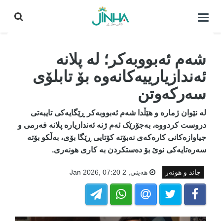
كردنه‌وه‌ی
لیست|
داخستن
شەم ئەبووبەکر؛ لە پلانە
ئەندازیارییەکانەوە بۆ تابلۆی
سەرکەوتن
لە نێوان ژمارە و هێڵدا شەم ئەبووبەکر ڕێگایەکی تایبەتی
دروست کردووە، بەجۆرێک ئەم ژنە ئەندازیارە پلانە فەرمی و
جیاوازەکانی کارەکەی نەبۆتە کۆتایی ڕێگا بۆی، بەڵکو بۆتە
سەرەتایەکی نوێ بۆ دەستکردن بە کاری هونەری.
چاند و هونەر
هه‌ینی, 2 Jan 2026, 07:20