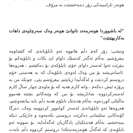
هونەر ئارامییەکی زۆر دەبەخشێت بە مرۆڤ.
''لە باشووردا هونەرمەند ناتوانێ هونەر وەک سەرچاوەی داهات
بەکاربهێنێت''
وتیشی: زۆر کەم دڵم هاتووە ئەو تابلۆیانەی کە کێشاومە
بیفرۆشم، بەڵام ئەگەر کەسێک داوام لێ بکات و تابلۆیەکم بۆ
بنێرێت ئەوا لەسەر داوای خۆی تابلۆکەی بۆ دەکێشم ، هەروەها
ئاسانتریشە بۆ من وەک لەوەی تابلۆیەک کە بە هەستی خۆم
دروستم کردبێت و لەگەڵیدا ژیابێتم بیفرۆشم پێی، چونکە من بە
پرۆژە ئیش دەکەم ، واتە کارم هەیە کە بۆ ماوەی چوار ساڵ کارم
لەسەرکردووە، شانازیشە بۆ من کە وێنەکانم بچێتە هەموو
ماڵێکی کوردەوە، بەڵام هەندێک تابلۆم هەیە دڵم نایە بیانفەوتێنم،
هەروەها ئەو تابلۆیانەی لەسەر کولتوور کردوومە وەک، دەرگا
کۆنەکانی سلێمانی دەکرێت دروستی بکەمەوە و جارێکی دیکە
بیبەخشم، بەڵام هەندێکیان یادگاریان لەگەڵدایە، بۆ نموونە ئەو
تابلۆیەی کە لەگەڵ هونەرمەندێکدا دروستم کردووە دڵم نایەت