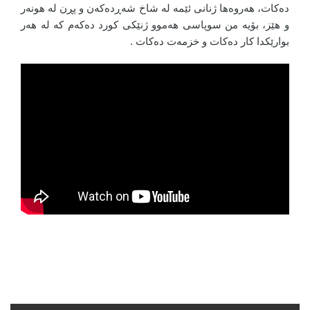
دەکات، هەروەها ژنانی ئێمە لە شاخ شەڕدەکەن و پڕن لە هونەر
و هێز، بۆیە من سوپاسی هەموو ژنێکی کورد دەکەم کە لە هەر
بوارێکدا کار دەکات و خزمەت دەکات .