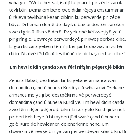
wiha got: “Weke her sal, îsal jî hejmarek pir zêde zarok
tevli bûn. Dema em berê xwe didin rêjeya ensturmanan
û rêjeya tevlibûna kesan dibînin ku perwerde pir zêde
bûye. Di heman demê de dayik û bav bi destên zarokên
xwe digrin û tînin vê derê. Ev yek cihê kêfxweşiyê ye û
pir girîng e. Dewreya perwerdeyê pir xweş derbas dibe.
Li gorî ku cara yekem tên jî ji ber pir bi daxwaz in zû fêr
dibin. Di aliyê fêrbûn û tevlibûnê de pir baş derbas dibe.”
‘Em hewl didin çanda xwe fêrî nifşên pêşerojê bikin’
Zenûra Babat, destnîşan kir ku yekane armanca wan
domandina çand û hunera Kurdî ye û wiha axivî: “Yekane
armanca me ya ji bo destpêkirina vê perwerdeyê,
domandina çand û hunera Kurdî ye. Em hewl didin çanda
xwe fêrî nifşên pêşerojê bikin. Li ser gelê Kurd qirkirinek
pir berfireh heye û bi taybetî jî di warê çand û hunera
gelê Kurd de hewldanên dejenerkirinê hene. Em
dixwazin vê rewşê bi riya van perwerdeyan xilas bikin. Bi