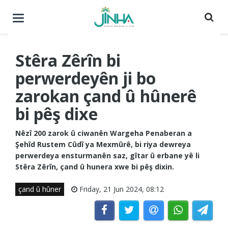
Menuyê
buguherîne
Stêra Zêrîn bi
perwerdeyên ji bo
zarokan çand û hûnerê
bi pêş dixe
Nêzî 200 zarok û ciwanên Wargeha Penaberan a
Şehîd Rustem Cûdî ya Mexmûrê, bi riya dewreya
perwerdeya ensturmanên saz, gîtar û erbane yê li
Stêra Zêrîn, çand û hunera xwe bi pêş dixin.
çand û hûner
Friday, 21 Jun 2024, 08:12