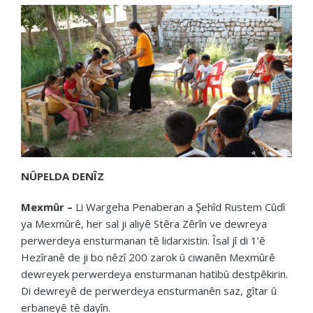
NÛPELDA DENÎZ
Mexmûr –
Li Wargeha Penaberan a Şehîd Rustem Cûdî
ya Mexmûrê, her sal ji aliyê Stêra Zêrîn ve dewreya
perwerdeya ensturmanan tê lidarxistin. Îsal jî di 1’ê
Hezîranê de ji bo nêzî 200 zarok û ciwanên Mexmûrê
dewreyek perwerdeya ensturmanan hatibû destpêkirin.
Di dewreyê de perwerdeya ensturmanên saz, gîtar û
erbaneyê tê dayîn.