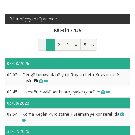
Bêtir nûçeyan nîşan bide
Rûpel 1 / 136
‹
1
2
3
4
5
›
08/08/2026
09:05
Dengê berxwedanê ya ji Rojava heta Koysancaqê:
Lavîn Elî
08:45
Ji zextên civakî ber bi projeyeke çandî ve
06/08/2026
09:54
Koma Keçên Kurdistanê li Silêmaniyê konserek da
31/07/2026