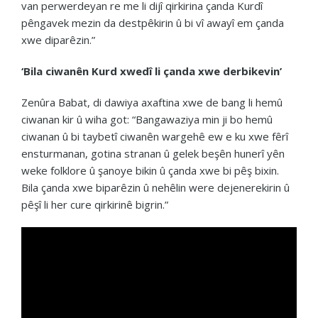
van perwerdeyan re me li dijî qirkirina çanda Kurdî
pêngavek mezin da destpêkirin û bi vî awayî em çanda
xwe diparêzin.”
‘Bila ciwanên Kurd xwedî li çanda xwe derbikevin’
Zenûra Babat, di dawiya axaftina xwe de bang li hemû
ciwanan kir û wiha got: “Bangawaziya min ji bo hemû
ciwanan û bi taybetî ciwanên wargehê ew e ku xwe fêrî
ensturmanan, gotina stranan û gelek beşên hunerî yên
weke folklore û şanoye bikin û çanda xwe bi pêş bixin.
Bila çanda xwe biparêzin û nehêlin were dejenerekirin û
pêşî li her cure qirkirinê bigrin.”