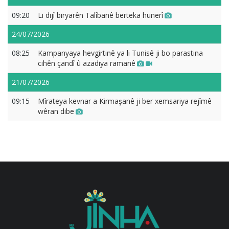
09:20
Li dijî biryarên Talîbanê berteka hunerî
24/07/2026
08:25
Kampanyaya hevgirtinê ya li Tunisê ji bo parastina
cihên çandî û azadiya ramanê
21/07/2026
09:15
Mîrateya kevnar a Kirmaşanê ji ber xemsariya rejîmê
wêran dibe