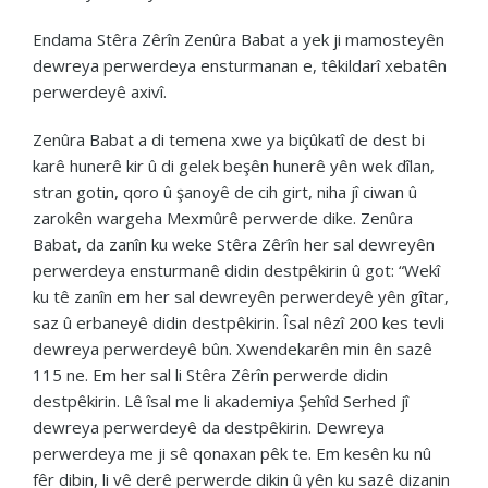
Endama Stêra Zêrîn Zenûra Babat a yek ji mamosteyên
dewreya perwerdeya ensturmanan e, têkildarî xebatên
perwerdeyê axivî.
Zenûra Babat a di temena xwe ya biçûkatî de dest bi
karê hunerê kir û di gelek beşên hunerê yên wek dîlan,
stran gotin, qoro û şanoyê de cih girt, niha jî ciwan û
zarokên wargeha Mexmûrê perwerde dike. Zenûra
Babat, da zanîn ku weke Stêra Zêrîn her sal dewreyên
perwerdeya ensturmanê didin destpêkirin û got: “Wekî
ku tê zanîn em her sal dewreyên perwerdeyê yên gîtar,
saz û erbaneyê didin destpêkirin. Îsal nêzî 200 kes tevli
dewreya perwerdeyê bûn. Xwendekarên min ên sazê
115 ne. Em her sal li Stêra Zêrîn perwerde didin
destpêkirin. Lê îsal me li akademiya Şehîd Serhed jî
dewreya perwerdeyê da destpêkirin. Dewreya
perwerdeya me ji sê qonaxan pêk te. Em kesên ku nû
fêr dibin, li vê derê perwerde dikin û yên ku sazê dizanin