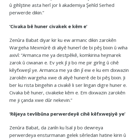
û gihîştine asta herî jor li akademiya Şehîd Serhed
perwerde dikin.”
‘Civaka bê huner civakek e kêm e’
Zenûra Babat diyar kir ku ew armanc dikin zarokên
Wargeha Mexmûrê di aliyê hunerî de bi pêş bixin û wiha
axivî: “Armanca me ya destpêkê, komkirina hejmarek
zarok û ciwanan e. Ev yek jî ji bo me pir girîng û cihê
kêyfxweşî ye. Armanca me ya din jî ew e ku em dixwazin
zarokên wargeha xwe di aliyê hunerê de bi pêş bixin. Ji
ber ku rista bingehin a civakê li ser lingan digre huner e.
Civaka bê huner, civakeke kêm e. Em dixwazin zarokên
me ji çanda xwe dûr nekevin.”
‘Rêjeya tevlibûna perwerdeyê cihê kêfxweşiyê ye’
Zenûra Babat, da zanîn ku îsal ji bo dewreya
perwerdeya ensturmanan gelek sêrledan hatine kirin û