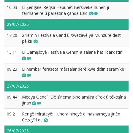
10:03
Li Şengalê ‘Reqsa Hebûnê’: Bersiveke hunerî ji
fermanê re û parastina çanda Êzidî
29/07/2026
17:20
24’emîn Festîvala Çand û Xwezayê ya Munzurê dest
pê kir
13:11
Li Qamişloyê Festîvala Genim a salane hat lidarxistin
09:23
Li hember feraseta mêrsalar berê xwe didin seramîkê
27/07/2026
09:44
Medya Qendîl: Dê sînema bibe amûra dîrok û têkoşîna
jinan
09:21
Rengê mîrateyê: Hunera hineyê di nasnameya jinên
Cezayîrî de
26/07/2026