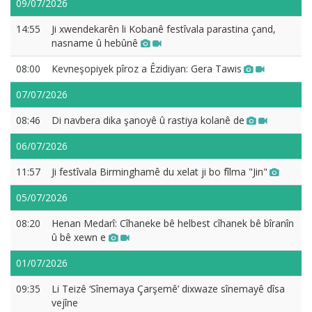
09/07/2026
14:55
Ji xwendekarên li Kobanê festîvala parastina çand,
nasname û hebûnê
08:00
Kevneşopiyek pîroz a Êzidiyan: Gera Tawis
07/07/2026
08:46
Di navbera dika şanoyê û rastiya kolanê de
06/07/2026
11:57
Ji festîvala Birminghamê du xelat ji bo fîlma "Jin"
05/07/2026
08:20
Henan Medarî: Cîhaneke bê helbest cîhanek bê bîranîn
û bê xewn e
01/07/2026
09:35
Li Teizê ‘Sînemaya Çarşemê’ dixwaze sînemayê dîsa
vejîne