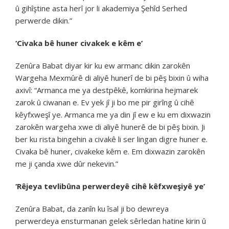
û gihîştine asta herî jor li akademiya Şehîd Serhed
perwerde dikin.”
‘Civaka bê huner civakek e kêm e’
Zenûra Babat diyar kir ku ew armanc dikin zarokên
Wargeha Mexmûrê di aliyê hunerî de bi pêş bixin û wiha
axivî: “Armanca me ya destpêkê, komkirina hejmarek
zarok û ciwanan e. Ev yek jî ji bo me pir girîng û cihê
kêyfxweşî ye. Armanca me ya din jî ew e ku em dixwazin
zarokên wargeha xwe di aliyê hunerê de bi pêş bixin. Ji
ber ku rista bingehin a civakê li ser lingan digre huner e.
Civaka bê huner, civakeke kêm e. Em dixwazin zarokên
me ji çanda xwe dûr nekevin.”
‘Rêjeya tevlibûna perwerdeyê cihê kêfxweşiyê ye’
Zenûra Babat, da zanîn ku îsal ji bo dewreya
perwerdeya ensturmanan gelek sêrledan hatine kirin û