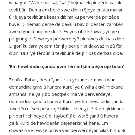
wiha got: “Weke her sal, îsal jî hejmarek pir zêde zarok
tevli bûn. Dema em berê xwe didin rêjeya ensturmanan
û rêjeya tevlibûna kesan dibînin ku perwerde pir zêde
bûye. Di heman demê de dayik û bav bi destên zarokên
xwe digrin û tînin vê derê. Ev yek cihê kêfxweşiyê ye û
pir girîng e. Dewreya perwerdeyê pir xweş derbas dibe.
Li gorî ku cara yekem tên jî ji ber pir bi daxwaz in zû fêr
dibin. Di aliyê fêrbûn û tevlibûnê de pir baş derbas dibe.”
‘Em hewl didin çanda xwe fêrî nifşên pêşerojê bikin’
Zenûra Babat, destnîşan kir ku yekane armanca wan
domandina çand û hunera Kurdî ye û wiha axivî: “Yekane
armanca me ya ji bo destpêkirina vê perwerdeyê,
domandina çand û hunera Kurdî ye. Em hewl didin çanda
xwe fêrî nifşên pêşerojê bikin. Li ser gelê Kurd qirkirinek
pir berfireh heye û bi taybetî jî di warê çand û hunera
gelê Kurd de hewldanên dejenerkirinê hene. Em
dixwazin vê rewşê bi riya van perwerdeyan xilas bikin. Bi