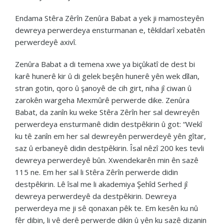
Endama Stêra Zêrîn Zenûra Babat a yek ji mamosteyên
dewreya perwerdeya ensturmanan e, têkildarî xebatên
perwerdeyê axivî.
Zenûra Babat a di temena xwe ya biçûkatî de dest bi
karê hunerê kir û di gelek beşên hunerê yên wek dîlan,
stran gotin, qoro û şanoyê de cih girt, niha jî ciwan û
zarokên wargeha Mexmûrê perwerde dike. Zenûra
Babat, da zanîn ku weke Stêra Zêrîn her sal dewreyên
perwerdeya ensturmanê didin destpêkirin û got: “Wekî
ku tê zanîn em her sal dewreyên perwerdeyê yên gîtar,
saz û erbaneyê didin destpêkirin. Îsal nêzî 200 kes tevli
dewreya perwerdeyê bûn. Xwendekarên min ên sazê
115 ne. Em her sal li Stêra Zêrîn perwerde didin
destpêkirin. Lê îsal me li akademiya Şehîd Serhed jî
dewreya perwerdeyê da destpêkirin. Dewreya
perwerdeya me ji sê qonaxan pêk te. Em kesên ku nû
fêr dibin, li vê derê perwerde dikin û yên ku sazê dizanin