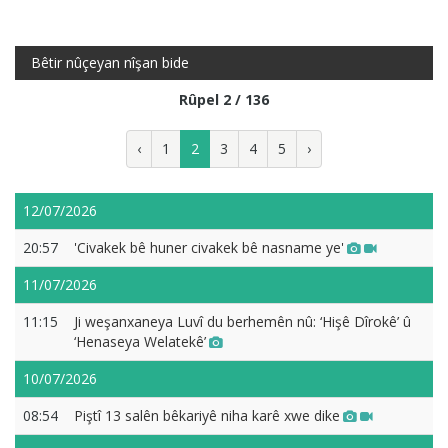
Bêtir nûçeyan nîşan bide
Rûpel 2 / 136
‹
1
2
3
4
5
›
12/07/2026
20:57
'Civakek bê huner civakek bê nasname ye'
11/07/2026
11:15
Ji weşanxaneya Luvî du berhemên nû: ‘Hişê Dîrokê’ û
‘Henaseya Welatekê’
10/07/2026
08:54
Piştî 13 salên bêkariyê niha karê xwe dike