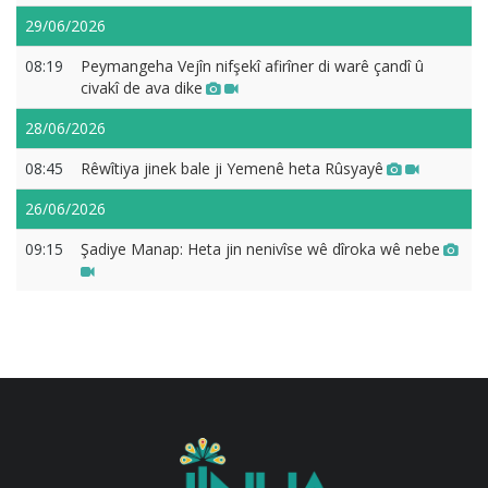
29/06/2026
08:19
Peymangeha Vejîn nifşekî afirîner di warê çandî û
civakî de ava dike
28/06/2026
08:45
Rêwîtiya jinek bale ji Yemenê heta Rûsyayê
26/06/2026
09:15
Şadiye Manap: Heta jin nenivîse wê dîroka wê nebe