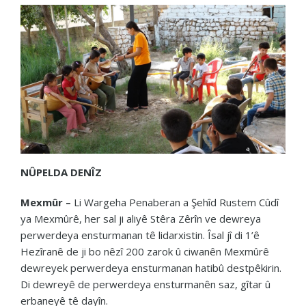
NÛPELDA DENÎZ
Mexmûr –
Li Wargeha Penaberan a Şehîd Rustem Cûdî
ya Mexmûrê, her sal ji aliyê Stêra Zêrîn ve dewreya
perwerdeya ensturmanan tê lidarxistin. Îsal jî di 1’ê
Hezîranê de ji bo nêzî 200 zarok û ciwanên Mexmûrê
dewreyek perwerdeya ensturmanan hatibû destpêkirin.
Di dewreyê de perwerdeya ensturmanên saz, gîtar û
erbaneyê tê dayîn.