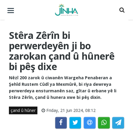
Menuyê
buguherîne
Stêra Zêrîn bi
perwerdeyên ji bo
zarokan çand û hûnerê
bi pêş dixe
Nêzî 200 zarok û ciwanên Wargeha Penaberan a
Şehîd Rustem Cûdî ya Mexmûrê, bi riya dewreya
perwerdeya ensturmanên saz, gîtar û erbane yê li
Stêra Zêrîn, çand û hunera xwe bi pêş dixin.
çand û hûner
Friday, 21 Jun 2024, 08:12