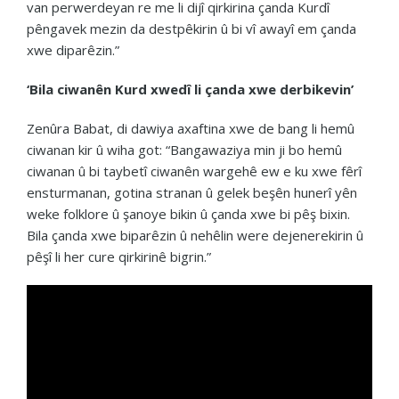
van perwerdeyan re me li dijî qirkirina çanda Kurdî
pêngavek mezin da destpêkirin û bi vî awayî em çanda
xwe diparêzin.”
‘Bila ciwanên Kurd xwedî li çanda xwe derbikevin’
Zenûra Babat, di dawiya axaftina xwe de bang li hemû
ciwanan kir û wiha got: “Bangawaziya min ji bo hemû
ciwanan û bi taybetî ciwanên wargehê ew e ku xwe fêrî
ensturmanan, gotina stranan û gelek beşên hunerî yên
weke folklore û şanoye bikin û çanda xwe bi pêş bixin.
Bila çanda xwe biparêzin û nehêlin were dejenerekirin û
pêşî li her cure qirkirinê bigrin.”