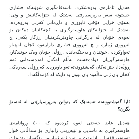
هەدیل ئاماژەی بەوەشکرد، ناسەقامگیری شوێنەکە فشاری
خستۆتە سەر بەرپرسیارێتی بەشێک لە خێزانەکانیش و وتی:
بەهۆی خراپی دۆخی ئابووری و داڕمانی کەرتی پەروەردە،
بەشێک لە خێزانەکان هاوسەرگیری بە کچەکانیان دەکەن بۆ
ئەوەی خۆیان لە بارگرانی چاودێریکردنیان ڕزگار بکەن، چ
لەڕووی ژمارە و چ لەڕووی فشاری داراییەوە کچان لەپێناو
تەواوکردنی خوێندن و بەجێگەیاندنی ڕۆڵی خۆیان وەک خوێندکار،
هاوسەرگیریان دوادەخست بەڵام لەگەڵ لەدەستدانی ئەم
ڕۆڵەدا، خێزانەکان گەیشتوونەتە ئەو باوەڕەی کە ڕۆڵی سەرەکی
کچان یان ژنی ماڵەوە یان بوون بە دایکە لە کۆمەڵگەدا.
ئایا گەیشتوونەتە تەمەنێک کە بتوانن بەرپرسیارێتی لە ئەستۆ
بگرن؟
هەدیل عابد جەختی لەوە کردەوە کە ٤٠٠ بڕوانامەی
هاوسەرگیری بە ئاسایی و تێپەڕینی زانیاری بۆ منداڵانی خوار
تەمەنی ١٥ساڵ نازانرێت و وتی: ئەم ژمارەیە ڕێگەمان پێدەدات