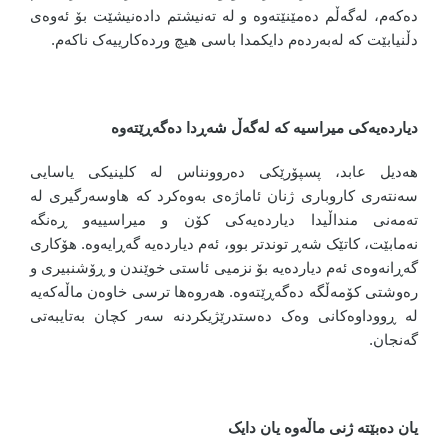
دەکەم، لەگەڵم دەمێنێتەوە و لە تەنیشتم دادەنیشێت بۆ ئەوەی
دڵنیابێت کە لەبەردەم دایکمدا باسی هیچ وردەکارییەک ناکەم.
دیاردەیەکی میراسیە کە لەگەڵ شەڕدا دەگەڕێتەوە
هەدیل عابد، پسپۆرێکی دەروونناس لە کلینیکی یاسایی
سەنتەری کاروباری ژنان ئاماژەی بەوەکرد کە هاوسەرگیری لە
تەمەنی منداڵیدا دیاردەیەکی کۆن و میراسییەو ڕەنگە
نەمابێت، کاتێک شەڕ توندتر بوو، ئەم دیاردەیە گەڕایەوە. هۆکاری
گەڕانەوەی ئەم دیاردەیە بۆ نزمیی ئاستی خوێندن و ڕۆشنبیری و
رەوشتی کۆمەڵگە دەگەڕێتەوە. هەروەها ترسی خاوەن ماڵەکەیە
لە ڕووداوەکانی وەک دەستدرێژیکردنە سەر کچان بەتایبەتی
گەنجان.
یان دەبێتە ژنی ماڵەوە یان دایک