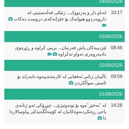
04/08/2026
10:17
لەناو دار و پەرتووک... ژنێکی فەڵەستینی لە
داروپەردوو هیوایەک بۆ خێزانەکەی دروست دەکات
03/08/2026
08:46
ئێزدییەکان پاش فەرمان... برینی کراوە و ڕێڕەوی
دادپەروەری تەواو نەکراوە
02/08/2026
09:59
تاڵیبان ژنانی ئەفغانی لە کارمەندییەوە دابەزاند بۆ
ئاستی سواڵکردن
01/08/2026
14:28
لە "نەخێر"ەوە بۆ توندوتیژی... چیڕۆکی ئەو ژنانەی
باجی ڕەتکردنەوەکانیان لە کۆمەڵگەیەکی پیاوسالاردا
دا