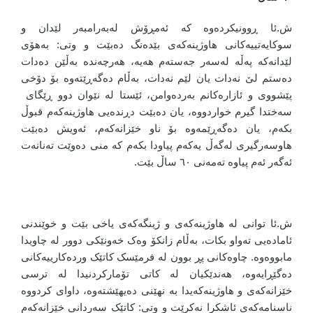
ش.ئا ڕوونیکردەوە کە ئەمڕۆش لەبەرامبەر لێدان و
سوکایەتییەکانی هاوژینەکەی بێدەنگ دەبێت و وتی: بەهۆی
لێدانەکە پەڵە لەسەر جەستەم هەیە، هەرچەندە بەڵێن دەدات
دەستم لێ نەدات یان لێم نەدات، بەڵام دەگەڕێتەوە بۆ دۆخی
پێشووی و ئازارەکانم بەردەوامن، ئێستا لە نێوان دوو ڕێگای
سەختدا گیرم خواردووە، یان دەبێت دڕندەیی هاوژینەکەم قبوڵ
بکەم، یان دەگەڕێمەوە بۆ ناو خێزانەکەم، ئەویش دەبێت
هاوسەرگیری لەگەڵ یەکەم پیاودا بکەم کە منی دەوێت تەنانەت
ئەگەر ئەم پیاوە تەمەنی ٦٠ ساڵ بێت.
ش.ئا توانی لە هاوژینەکەی و ژینگەکەی یاخی بێت و خوێندنی
ئامادەیی تەواو بکات، بەڵام زانکۆ وەک خەونێکی دوور لە چاویدا
مابووەوە. چاوەکانی پڕ بوون لە فرمێسک کاتێک وردەکارییەکانی
دەگێڕایەوە، هەندێکیان لە کاتی تۆمارکردنیدا لە ترسی
خێزانەکەی و هاوژینەکەیدا بە نهێنی دەیهێشتەوە، داوای کردووە
ناسنامەکەی ئاشکرا نەکرێت و وتی: کاتێک سەردانی خێزانەکەم