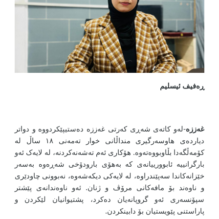
ڕەفیف ئیسلیم
غەززە
-لەو کاتەی شەڕی کەرتی غەززە دەستیپێکردووە و دواتر
دیاردەی هاوسەرگیری منداڵانی خوار تەمەنی ١٨ ساڵ لە
کۆمەڵگەدا بڵاوبووەتەوە. هۆکاری ئەم تەشەنەکردنە، لە لایەک ئەو
بارگرانییە ئابوورییانەی کە بەهۆی بارودۆخی شەڕەوە بەسەر
خێزانەکاندا سەپێندراوە، لە لایەکی دیکەشەوە، نەبوونی چاودێری
و ناوەند بۆ مافەکانی مرۆڤ و ژنان. ئەو ناوەندانەی پێشتر
سپۆنسەری ئەو گروپانەیان دەکرد، پشتیوانیان لێکردن و
پاراستنی پێویستیان بۆ دابینکردن.