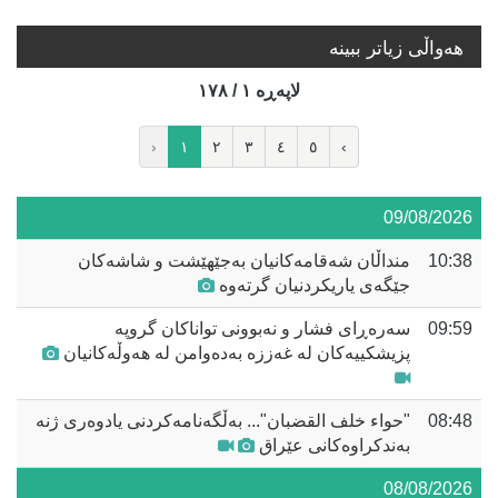
هه‌واڵی زیاتر ببینە
لاپه‌ڕه‌ ١ / ١٧٨
‹
١
٢
٣
٤
٥
›
09/08/2026
10:38
منداڵان شەقامەکانیان بەجێهێشت و شاشەکان
جێگەی یاریکردنیان گرتەوە
09:59
سەرەڕای فشار و نەبوونی تواناكان گروپە
پزیشکییەکان لە غەززە بەدەوامن لە هەوڵەکانیان
08:48
"حواء خلف القضبان"... بەڵگەنامەکردنی یادوەری ژنە
بەندکراوەکانی عێراق
08/08/2026