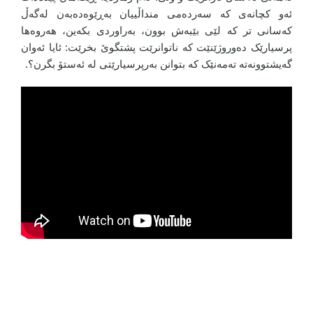
ئەو کچانەی کە سەردەمی منداڵییان بەڕێوەدەبەن لەگەڵ
کەسانی تر کە لێی بێبەش بوون، بەراوردی بکەین، هەروەها
پرسیارێک دەوروژێنێت کە ناتوانرێت پشتگوێ بخرێت: ئایا ئەوان
گەیشتوونەتە تەمەنێک کە بتوانن بەرپرسیارێتی لە ئەستۆ بگرن؟.