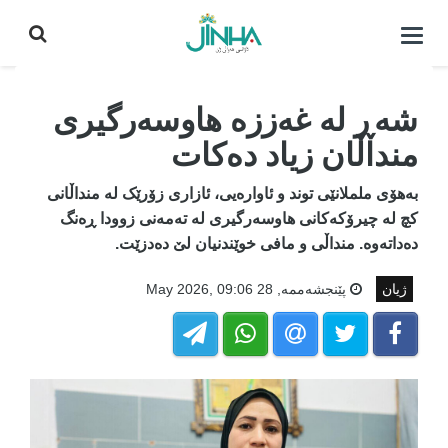
كردنه‌وه‌ی
لیست|
داخستن
شەڕ لە غەززە هاوسەرگیری
منداڵان زیاد دەکات
بەهۆی ململانێی توند و ئاوارەیی، ئازاری زۆرێک لە منداڵانی
کچ لە چیرۆکەکانی هاوسەرگیری لە تەمەنی زوودا ڕەنگ
دەداتەوە. منداڵی و مافی خوێندنیان لێ دەدزێت.
ژیان
پێنجشه‌ممه‌, 28 May 2026, 09:06