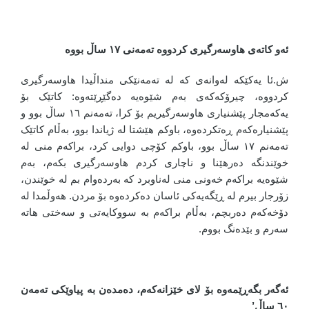
ئەو کاتەی هاوسەرگیری کردووە تەمەنی ١٧ ساڵ بووە
ش.ئا یەکێکە لەوانەی کە لە تەمەنێکی منداڵیدا هاوسەرگیری
کردووە، چیرۆکەکەی بەم شێوەیە دەگێڕێتەوە: کاتێک بۆ
یەکەمجار پێشنیاری هاوسەرگیریم بۆ کرا، تەمەنم ١٦ ساڵ بوو و
پێشنیارەکەم ڕەتکردەوە، باوکم هێشتا لە ژیاندا بوو، بەڵام کاتێک
تەمەنم ١٧ ساڵ بوو، باوکم کۆچی دوایی کرد، براکەم منی لە
خوێندنگە دەرهێنا و ناچاری کردم هاوسەرگیری بکەم، بەم
شێوەیە براکەم خەونی منی لەناوبرد کە بەردەوام بم لە خوێندن،
زۆرجار بیرم لە ڕێگەیەکی ئاسان دەکردەوە بۆ مردن. هەوڵمدا لە
دۆخەکەم دەربچم، بەڵام براکەم بە سووکایەتی و سەختی هاتە
سەرم و بێدەنگ بووم.
ئەگەر بگەڕێمەوە بۆ لای خێزانەکەم، دەمدەن بە پیاوێکی تەمەن
٦٠ ساڵ’