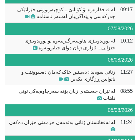
09:17
لە قەفقازەوە بۆ کۆبانێ... کۆچبەربوونی خێزانێکی
چەرکەسی و پێداگرییان لەسەر ناسنامە
07/08/2026
10:12
لە تووندوتیژی هاوسەرگیرییەوە بۆ تووندوتیژی
خێزانی... ئازاری ژنان دوای جیابوونەوە
06/08/2026
11:27
ژنانی سوەیدا: دەبینین خاکەکەمان دەسووتێت و
ناتوانین ڕزگاری بکەین
08:55
لە ئێران جەستەی ژنان بۆتە سەرچاوەیەکی نوێی
داهات
05/08/2026
11:24
لە ئەفغانستان ژنانی بەتەمەن خزمەتی خێزان دەکەن