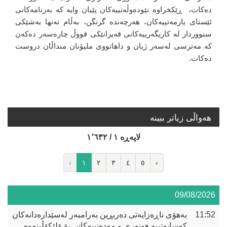
دەکات، ڕێکخراوە نێودەوڵەتییەکان پێیان وایە کە بەرنامەکانی
ئێستای یارمەتییەکان، هەرچەندە گرنگن، بەڵام تەنها بەشێکی
سنووردار لە کاریگەرییەکانی قەیرانێکی قووڵ چارەسەر دەکەن
کە مەترسی لەسەر ژیان و داهاتووی ملیۆنان منداڵان دروست
دەکات.
هه‌واڵی زیاتر ببینە
لاپه‌ڕه‌ ١ / ١٬٦٣٢
‹
١
٢
٣
٤
٥
›
09/08/2026
11:52
بەهۆی ناڕەزایەتی دەربڕین بەرامبەر لەسێدارەدانەکان
کەسایەتییە هونەری و مەدەنییەکانی بۆ ۆلێکۆڵینەوە