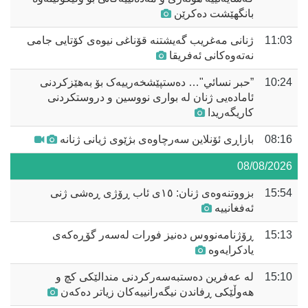
بانگهێشت دەکرێن
11:03
ژنانی مەغریب گەیشتنە قۆناغی نیوەی کۆتایی جامی
نەتەوەکانی ئەفریقا
10:24
”حبر نسائي"… دەستپێشخەرییەک بۆ بەهێزکردنی
ئامادەیی ژنان لە بواری نووسین و دروستکردنی
کاریگەریدا
08:16
بازاڕی ئۆنلاین سەرچاوەی بژێوی ژیانی ژنانە
08/08/2026
15:54
بزووتنەوەی ژنان: ١٥ی ئاب ڕۆژی ڕەشی ژنی
ئەفغانییە
15:13
ڕۆژنامەنووس دەنیز فورات لەسەر گۆڕەکەی
یادکرایەوە
15:10
لە عەفرین دەستبەسەرکردنی مندالێکی کچ و
هەوڵێکی ڕفاندن نیگەرانییەکان زیاتر دەکەن