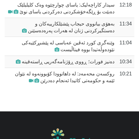
12:18
سیدار کاراچەلیک: یاسای چوارچێوە وەک کلیلیلێک
دەبێت بۆ ڕێگەخۆشکردنی دەرکردنی یاسای نوێ
11:34
بەهۆی بیانووی حیجاب پێشێلکارییەکان و
دەستگیرکردنی ژنان لە هەرات پەرەدەسێنن
11:04
وێنەگری کورد ئەڤین عەباسی لە پێشبڕکێیەکی
نێودەوڵەتیدا بووە فیناڵیست
10:34
دەنیز فورات؛ ڕووی ڕۆژنامەگەریی ڕاستەقینە
10:21
روکسەن محەمەد: لە داهاتوودا کۆبوونەوە لە نێوان
ئێمە و حکومەتی کاتیدا ئەنجام دەدرێن