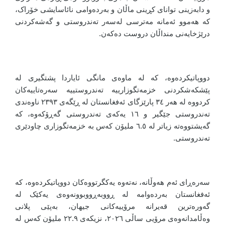
و دابەزینی توانای کڕینی ماڵان و بەردەوامی نائاسایشی خۆراک،
کە هەموو ئەمانە مەترسی لەسەر تەندروستی و گەشەکردنی
درێژخایەنی منداڵان دروست دەکەن.
دووپاتیکردەوە، کە لە ماوەی مانگی ئایاردا پشتگیری لە
پێشکەشکردنی خزمەتگوزارییە تەندروستییە سەرەتاییەکان
کردووە لە هەر ٣٤ پارێزگای ئەفغانستان لە ڕێگەی ٢٣٩٣ ناوەندی
تەندروستی جێگیر و ١٦ یەکەی تەندروستی گەڕۆکەوە، کە
گەیشتووەتە زیاتر لە ٦.٥ ملیۆن کەس بە خزمەتگوزاری چاودێری
تەندروستی.
سەرەڕای ئەم هەوڵانە، نەتەوە یەکگرتووەکان دووپاتیکردەوە، کە
ئەفغانستان بەردەوامە لە ڕووبەڕووبوونەوەی یەکێک لە
گەورەترین قەیرانە مرۆییەکانی جیهان، بەپێی پلانی
وەڵامدانەوەی مرۆیی ساڵی ٢٠٢٦، نزیکەی ٢٢.٩ ملیۆن کەس لە