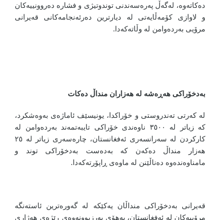
دەکاتەوە، لەگەڵ پەرەسەندنی توندوتیژی و فشارە دەروونییەکان
و لاوازی کۆمەڵایەتی لە دیارترین دەرئەنجامەکانی قەیرانی
مرۆیی بەردەوامن لە وڵاتەکەدا.
بەدخۆراکی هەڕەشە لە هەزاران منداڵ دەکات
لە کەرتی تەندروستی و خۆراکدا، یونیسێف ئاماژەی بەوەشکرد،
کە زیاتر لە ٣٥٠٠ ناوەندی خۆراکی تایبەتمەند بەردەوامن لە
کارکردن لە سەرانسەری ئەفغانستان، چارەسەری زیاتر لە ٢٥
هەزار منداڵ دەکەن کە بەدەست بەدخۆراکی توند و
مامناوەندەوە دەناڵێنن لە ماوەی ڕاپۆرتەکەدا.
قەیرانی بەدخۆراکی منداڵان یەکێکە لە گەورەترین ئاستەنگە
مرۆییەکان لە ئەفغانستان، بەهۆی بەرزبوونەوەی ڕێژەی هەژاری