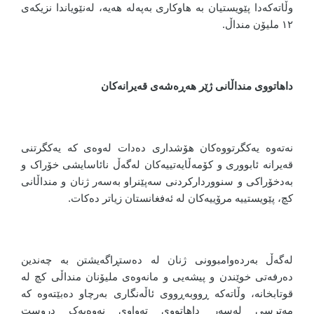
وڵاتەکەدا پێویستیان بە هاوکاری بەپەلە هەیە، لەنێویاندا نزیکەی
١٢ ملیۆن منداڵ.
داهاتووی منداڵانی ژێر هەڕەشەی قەیرانەکان
نەتەوە یەکگرتووەکان هۆشداری دەدات لەوەی کە یەکگرتنی
قەیرانە ئابووری و کۆمەڵایەتییەکان لەگەڵ نائاسایشی خۆراک و
بەدخۆراکی و سنووردارکردنی سەپێنراو بەسەر ژنان و منداڵانی
کچ، پێویستییە مرۆییەکان لە ئەفغانستان زیاتر دەکات.
لەگەڵ بەردەوامبوونی ژنان لە دەستڕاگەیشتن بە چەندین
دەرفەتی خوێندن و پیشەیی و مانەوەی ملیۆنان منداڵی کچ لە
قوتابخانە، وڵاتەکە ڕووبەڕووی ئاڵەنگاری بەرچاو دەبێتەوە کە
مەترسی لەسەر داهاتووی تەواوی نەوەیەک دروست