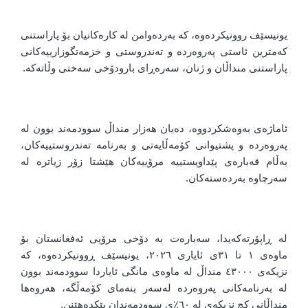
یونیسێف روونیکردەوە، کە بەردەوامن لە کارەکانیان بۆ پاراستنی
کەمترین ئاستی پەروەردە و تەندروستی و خزمەتگوزارییەکانی
پاراستنی منداڵان و ژنان، سەرەڕای بارودۆخی سەختی وڵاتەکە.
ئاماژەی بەوەشکردووە، دەیان هەزار منداڵ سوودمەند بوون لە
پەروەردە و پشتیوانی کۆمەڵایەتی و بەرنامە تەندروستییەکان،
بەڵام قەبارەی پێداویستییە مرۆییەکان هێشتا زۆر زیاترە لە
سەرچاوە بەردەستەکان.
لە ڕاپۆرتەکەیدا، سەبارەت بە دۆخی مرۆیی ئەفغانستان بۆ
ماوەی ١ تا ٣١ی ئایاری ٢٠٢٦، یونیسێف ڕوونیکردەوە، کە
نزیکەی ٤٣٠٠٠ منداڵ لە ماوەی مانگی ئایاردا سوودمەند بوون
لە بەرنامەکانی پەروەردە لەسەر بنەمای کۆمەڵگە، هەروەها
منداڵانی کچ نزیکەی لە ٦٠٪ی سوودمەندان پێکدەهێنن.