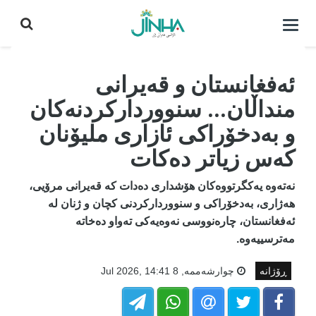
كردنه‌وه‌ی
لیست|
داخستن
ئەفغانستان و قەیرانی
منداڵان... سنووردارکردنەکان
و بەدخۆراکی ئازاری ملیۆنان
کەس زیاتر دەکات
نەتەوە یەکگرتووەکان هۆشداری دەدات کە قەیرانی مرۆیی،
هەژاری، بەدخۆراکی و سنووردارکردنی کچان و ژنان لە
ئەفغانستان، چارەنووسی نەوەیەکی تەواو دەخاتە
مەترسییەوە.
ڕۆژانە
چوارشه‌ممه‌, 8 Jul 2026, 14:41