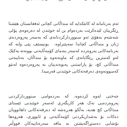
ئەم بەرنامانە لە کاتێکدایە کە منداڵانی کچانی ئەفغانستان هێشتا
ڕێگرییان لێدەکرێت بەردەوام بن لە خوێندن لە دەرەوەی پۆلی
شەشەم بەهۆی ئەو سنووردارکردنانەی کە بەسەر پەروەردەی
ژنان و منداڵانی کچاندا سەپێنراوە، یونیسێف پێی وایە کە
بەرنامەکانی پەروەردە لەسەر بنەمای کۆمەڵایەتی بوونەتە یەکێک
لەو کەمترین ڕێگایانەی کە ماونەتەوە بۆ منداڵان، بەتایبەتی
منداڵانی کچ، بۆ پاراستنی پەیوەندییان بە پەروەردەوە لەنێو
کەمبوونەوەی دەرفەتەکانی خوێندنی فەرمیدا.
جەختی لەوە کردەوە، کە بەردەوامی سنووردارکردنی
پەروەردەیی نەک هەر کاریگەری لەسەر خوێندنی ئێستای
منداڵانی کچ هەیە، بەڵکو هەڕەشە لە دەرفەتەکانی داهاتوویان
دەکات بۆ بەشداریکردنی کۆمەڵایەتی و ئابووری، هەروەها
بۆشایی دەستڕاگەیشتن بە مافە سەرەتاییەکان قووڵتر