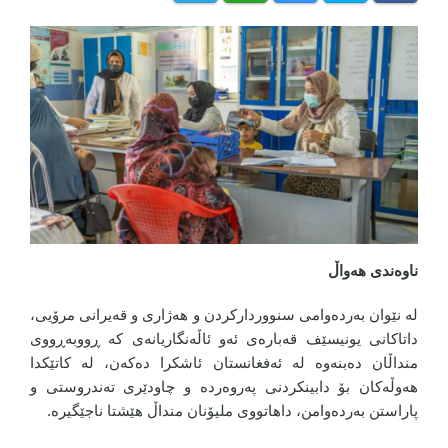
ناوەندی هەواڵ
لە نێوان بەردەوامی سنووردارکردن و هەژاری و قەیرانی مرۆیی،
داتاکانی یونیسێف قەبارەی ئەو ئاڵەنگاریانەی کە ڕووبەڕووی
منداڵان دەبنەوە لە ئەفغانستان ئاشکرا دەکەن، لە کاتێکدا
هەوڵەکان بۆ دابینکردنی پەروەردە و چاودێری تەندروستی و
پاراستن بەردەوامن، داهاتووی ملیۆنان منداڵ هێشتا ناجێگیرە.