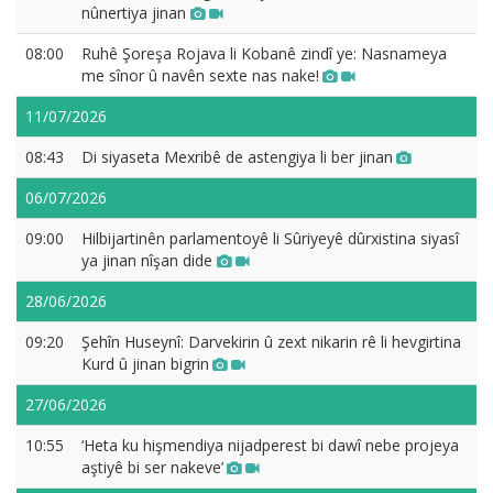
nûnertiya jinan
08:00
Ruhê Şoreşa Rojava li Kobanê zindî ye: Nasnameya
me sînor û navên sexte nas nake!
11/07/2026
08:43
Di siyaseta Mexribê de astengiya li ber jinan
06/07/2026
09:00
Hilbijartinên parlamentoyê li Sûriyeyê dûrxistina siyasî
ya jinan nîşan dide
28/06/2026
09:20
Şehîn Huseynî: Darvekirin û zext nikarin rê li hevgirtina
Kurd û jinan bigrin
27/06/2026
10:55
‘Heta ku hişmendiya nijadperest bi dawî nebe projeya
aştiyê bi ser nakeve’