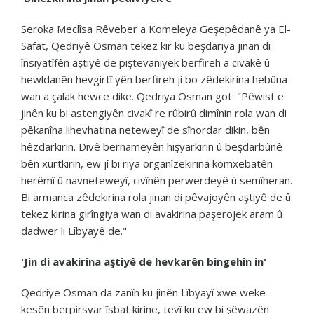
Seroka Meclîsa Rêveber a Komeleya Geşepêdanê ya El-
Safat, Qedriyê Osman tekez kir ku beşdariya jinan di
însiyatîfên aştiyê de piştevaniyek berfireh a civakê û
hewldanên hevgirtî yên berfireh ji bo zêdekirina hebûna
wan a çalak hewce dike. Qedriya Osman got: "Pêwist e
jinên ku bi astengiyên civakî re rûbirû dimînin rola wan di
pêkanîna lihevhatina neteweyî de sînordar dikin, bên
hêzdarkirin. Divê bernameyên hişyarkirin û beşdarbûnê
bên xurtkirin, ew jî bi riya organîzekirina komxebatên
herêmî û navneteweyî, civînên perwerdeyê û semîneran.
Bi armanca zêdekirina rola jinan di pêvajoyên aştiyê de û
tekez kirina girîngiya wan di avakirina paşerojek aram û
dadwer li Lîbyayê de."
'Jin di avakirina aştiyê de hevkarên bingehîn in'
Qedriye Osman da zanîn ku jinên Lîbyayî xwe weke
kesên berpirsyar îsbat kirine, tevî ku ew bi şêwazên