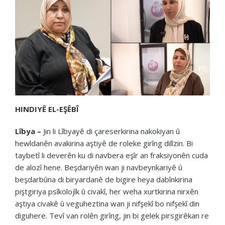
HINDIYÊ EL-EŞÊBÎ
Lîbya –
Jin li Lîbyayê di çareserkirina nakokiyan û
hewldanên avakirina aştiyê de roleke girîng dilîzin. Bi
taybetî li deverên ku di navbera eşîr an fraksiyonên cuda
de alozî hene. Beşdariyên wan ji navbeynkariyê û
beşdarbûna di biryardanê de bigire heya dabînkirina
piştgiriya psîkolojîk û civakî, her weha xurtkirina nirxên
aştiya civakê û veguheztina wan ji nifşekî bo nifşekî din
diguhere. Tevî van rolên girîng, jin bi gelek pirsgirêkan re