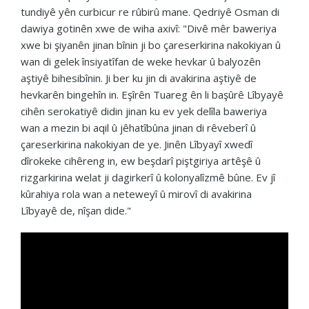
tundiyê yên curbicur re rûbirû mane. Qedriyê Osman di
dawiya gotinên xwe de wiha axivî: "Divê mêr baweriya
xwe bi şiyanên jinan bînin ji bo çareserkirina nakokiyan û
wan di gelek însiyatîfan de weke hevkar û balyozên
aştiyê bihesibînin. Ji ber ku jin di avakirina aştiyê de
hevkarên bingehîn in. Eşîrên Tuareg ên li başûrê Lîbyayê
cihên serokatiyê didin jinan ku ev yek delîla baweriya
wan a mezin bi aqil û jêhatîbûna jinan di rêveberî û
çareserkirina nakokiyan de ye. Jinên Lîbyayî xwedî
dîrokeke cihêreng in, ew beşdarî piştgiriya artêşê û
rizgarkirina welat ji dagirkerî û kolonyalîzmê bûne. Ev jî
kûrahiya rola wan a neteweyî û mirovî di avakirina
Lîbyayê de, nîşan dide."