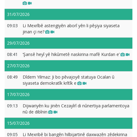
31/07/2026
09:03
Li Mexrîbê astengiyên aborî yên li pêşiya siyaseta
jinan çi ne?
29/07/2026
08:41
‘Şansê heyî yê hikûmetê naskirina mafê Kurdan e’
27/07/2026
08:49
Dîdem Yilmaz: Ji bo pêvajoyê statuya Ocalan û
siyaseta demokratîk krîtîk e
17/07/2026
09:13
Dijwariyên ku jinên Cezayîrî di nûnertiya parlamentoya
nû de dibînin
15/07/2026
09:05
Li Mexribê bi bangên hilbijartinê daxwazên zêdekirina