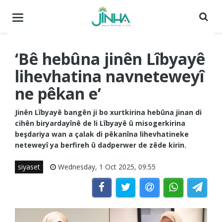
Menuyê
buguherîne
‘Bê hebûna jinên Lîbyayê
lihevhatina navneteweyî
ne pêkan e’
Jinên Lîbyayê bangên ji bo xurtkirina hebûna jinan di
cihên biryardayînê de li Lîbyayê û misogerkirina
beşdariya wan a çalak di pêkanîna lihevhatineke
neteweyî ya berfireh û dadperwer de zêde kirin.
siyaset
Wednesday, 1 Oct 2025, 09:55