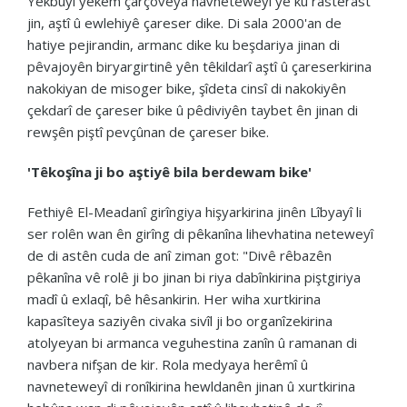
Yekbûyî yekem çarçoveya navneteweyî ye ku rasterast
jin, aştî û ewlehiyê çareser dike. Di sala 2000'an de
hatiye pejirandin, armanc dike ku beşdariya jinan di
pêvajoyên biryargirtinê yên têkildarî aştî û çareserkirina
nakokiyan de misoger bike, şîdeta cinsî di nakokiyên
çekdarî de çareser bike û pêdiviyên taybet ên jinan di
rewşên piştî pevçûnan de çareser bike.
'Têkoşîna ji bo aştiyê bila berdewam bike'
Fethiyê El-Meadanî girîngiya hişyarkirina jinên Lîbyayî li
ser rolên wan ên girîng di pêkanîna lihevhatina neteweyî
de di astên cuda de anî ziman got: "Divê rêbazên
pêkanîna vê rolê ji bo jinan bi riya dabînkirina piştgiriya
madî û exlaqî, bê hêsankirin. Her wiha xurtkirina
kapasîteya saziyên civaka sivîl ji bo organîzekirina
atolyeyan bi armanca veguhestina zanîn û ramanan di
navbera nifşan de kir. Rola medyaya herêmî û
navneteweyî di ronîkirina hewldanên jinan û xurtkirina