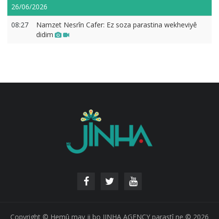
26/06/2026
08:27
Namzet Nesrîn Cafer: Ez soza parastina wekheviyê
didim
Copyright © Hemû mav ji bo JINHA AGENCY parastî ne © 2026