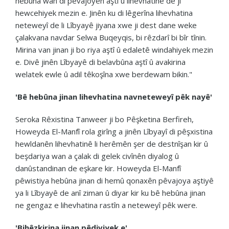
hebûna wan di pêvajoyên aştî û lihevhatinê de jî
hewcehiyek mezin e. Jinên ku di lêgerîna lihevhatina
neteweyî de li Lîbyayê jiyana xwe ji dest dane weke
çalakvana navdar Selwa Buqeyqis, bi rêzdarî bi bîr tînin.
Mirina van jinan ji bo riya aştî û edaletê windahiyek mezin
e. Divê jinên Lîbyayê di belavbûna aştî û avakirina
welatek ewle û adil têkoşîna xwe berdewam bikin."
'Bê hebûna jinan lihevhatina navneteweyî pêk nayê'
Seroka Rêxistina Tanweer ji bo Pêşketina Berfireh,
Howeyda El-Manfî rola girîng a jinên Lîbyayî di pêşxistina
hewldanên lihevhatinê li herêmên şer de destnîşan kir û
beşdariya wan a çalak di gelek civînên diyalog û
danûstandinan de eşkare kir. Howeyda El-Manfî
pêwistiya hebûna jinan di hemû qonaxên pêvajoya aştiyê
ya li Lîbyayê de anî ziman û diyar kir ku bê hebûna jinan
ne gengaz e lihevhatina rastîn a neteweyî pêk were.
'Bihêzkirina jinan pêdiviyek e'