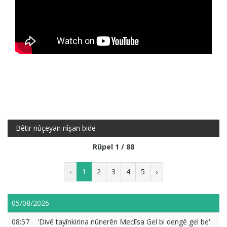
Bêtir nûçeyan nîşan bide
Rûpel 1 / 88
‹
1
2
3
4
5
›
05/08/2026
08:57
'Divê tayînkirina nûnerên Meclîsa Gel bi dengê gel be'