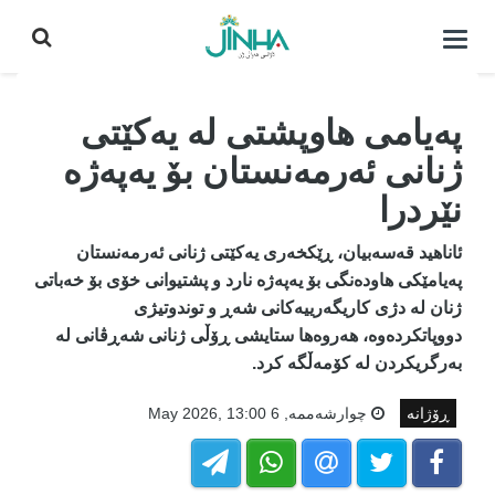
كردنه‌وه‌ی
لیست|
داخستن
پەیامی هاوپشتی لە یەکێتی
ژنانی ئەرمەنستان بۆ یەپەژە
نێردرا
ئاناهید قەسەبیان، ڕێکخەری یەکێتی ژنانی ئەرمەنستان
پەیامێکی هاودەنگی بۆ یەپەژە نارد و پشتیوانی خۆی بۆ خەباتی
ژنان لە دژی کاریگەرییەکانی شەڕ و توندوتیژی
دووپاتکردەوە، هەروەها ستایشی ڕۆڵی ژنانی شەڕڤانی لە
بەرگریکردن لە کۆمەڵگە کرد.
ڕۆژانە
چوارشه‌ممه‌, 6 May 2026, 13:00