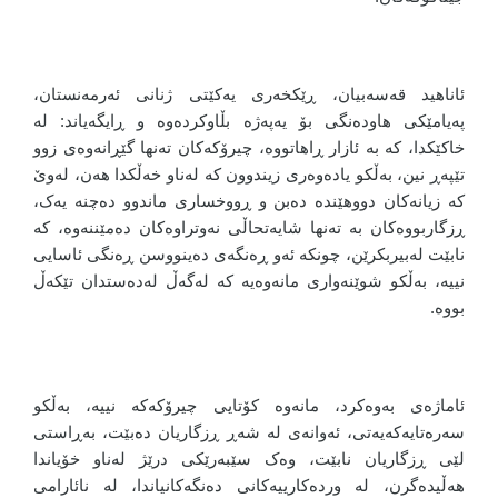
ئاناهید قەسەبیان، ڕێکخەری یەکێتی ژنانی ئەرمەنستان،
پەیامێکی هاودەنگی بۆ یەپەژە بڵاوکردەوە و ڕایگەیاند: لە
خاکێکدا، کە بە ئازار ڕاهاتووە، چیرۆکەکان تەنها گێڕانەوەی زوو
تێپەڕ نین، بەڵکو یادەوەری زیندوون کە لەناو خەڵکدا هەن، لەوێ
کە زیانەکان دووهێندە دەبن و ڕووخساری ماندوو دەچنە یەک،
ڕزگاربووەکان بە تەنها شایەتحاڵی نەوتراوەکان دەمێننەوە، کە
نابێت لەبیربکرێن، چونکە ئەو ڕەنگەی دەینووسن ڕەنگی ئاسایی
نییە، بەڵکو شوێنەواری مانەوەیە کە لەگەڵ لەدەستدان تێکەڵ
بووە.
ئاماژەی بەوەکرد، مانەوە کۆتایی چیرۆکەکە نییە، بەڵکو
سەرەتایەکەیەتی، ئەوانەی لە شەڕ ڕزگاریان دەبێت، بەڕاستی
لێی ڕزگاریان نابێت، وەک سێبەرێکی درێژ لەناو خۆیاندا
هەڵیدەگرن، لە وردەکارییەکانی دەنگەکانیاندا، لە نائارامی