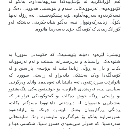
ئەم گۆڕانکارییە لە بۆشایییەکدا سەریهەڵنەداوە، بەڵکو لە
کۆبوونەوەی ئەزموونەکانی ستەم و پێویستیی هەبوونی دەنگ و
قسەکردنەوە سەریهەڵداوە، بۆیە پشتگوێخستنی ئەم ڕۆڵە تەنها
نکۆڵی زیانبەرکەوتووان نییە، بەڵکو بێبایەخکردنی بەشێکە لەو
گۆڕانکارییەی کە کۆمەڵگە خۆی بەسەریدا هاتووە.
وتیشی: لێرەوە دەبێتە پێویستیەک کە حکومەتی سووریا بە
شێوەیەکی ڕاستیانە و بەرپرسیارانە بیبینێت و ئەم ئەزموونانە
بکات و دان بە ڕۆڵی ژناندا بنێت لە پرۆسەی پاراستن و لە
کۆمەڵگەدا وەک بەشێکی دانەبڕاو لە ڕاستی سووریا کە
ناتوانرێت بسڕدرێتەوە، ئەم دانپێدانانە ئەوەندەی واتای وەرگرتنی
سیاسی نییە، ئەوەندەی ئاماژەیە بۆ خوێندنەوەیەکی پێگەیشتوو
بۆ ڕاستی، ڕێگە خۆش دەکات بۆ گفتوگۆیەکی فراوانتر کە
بەشداریی هەمووان لە داڕشتنی داهاتوودا مسۆگەر بکات،
ڕەنگی ڕزگاربووان وشک نابێتەوە چونکە بۆ ڕازاندنەوە
نەنووسراوە بەڵکو بۆ بەرگەگرتن، ماوەتەوە وەک شایەتحاڵی
سەردەمێک کە هەوڵی سڕینەوەی هەموو شتێک شکستی هێنا و