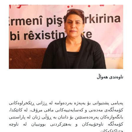
ناوەندی هەواڵ
پەیامی پشتیوانی بۆ یەپەژە بەردەوامە لە ڕژانی ڕێکخراوەکانی
کۆمەڵگەی مەدەنی و کەسایەتییەکانی مافی مرۆڤ، لە کاتێکدا،
بانگەوازەکان پەرەدەستێنن بۆ داننان بە ڕۆڵی ژنان لە پاراستنی
کۆمەڵگە ناوخۆییەکان و بەهێزکردنی بوونییان لە ناوچە
جێناکۆکەکان.