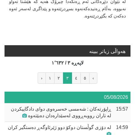
لە نێوان دێڕەکانی ئەم ڕەنگەدا چیرۆک هەیە کە هێشتا تەواو
نەبووە، بەڵام ڕەتیدەکەنەوە بسڕدرێتەوە و پێداگری لەسەر ئەوە
دەکەن کە بگێڕدرێنەوە.
هه‌واڵی زیاتر ببینە
لاپه‌ڕه‌ ٣ / ١٬٦٣٢
‹
١
٢
٣
٤
٥
›
05/08/2026
15:57
ڕاپۆرتەکان : شەمسی خەسرەوی دوای دادگاییکردن
لە تاران رووبەڕووی لەسێدارەدان دەبێتەوە
14:59
لە دۆزی گوڵستان دوکۆ دوو ژێرئاوگەڕ دەستگیر کران