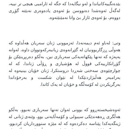
بێدەنگییەکانیاندا و لەو نیگایەدا کە جگە لە ئارامیی هیچی تر نییە،
لەگەڵ ئەوەشدا دەنووسن بۆ ئەوەی یادەوەری نەبێتە گۆڕی
دووەم، بۆ ئەوەی ئازار بێ واتا نەمێنێتەوە.
وتی: لەناو ئەم دیمەنەدا، ئەزموونی ژنان سەریان هەڵداوە کە
هەوڵی ڕزگاربوونیان لە گێڕانەوەی زیانبەرکەوتووان داوە، لەوانە
یەپەژە کە تەنها پێکهاتەیەکی سەربازی نین، بەڵکو دەربڕینێکن بۆ
گۆڕانکارییەکی قووڵ لە هۆشیاری و ڕۆڵی ژناندا، کە لە
چوارچێوەی سەختی شەڕدا دروستکرا، ژنان خۆیان بینیەوە لە
بەرامبەر هەڵبژاردنێکدا لە نێوان شکست و بەرخۆداندا
بەرگریکردن لە کۆمەڵگە و خۆیان لە یەک کاتدا.
ئەوەشیخستەڕوو کە بوونی ئەوان تەنها سەربازی نەبوو، بەڵکو
هەڵگری ڕەهەندێکی سیبولی و کۆمەڵایەتی بوو، وێنەی ژنانی لە
ژینگەیەکدا پێناسە دەکردەوە کە لە مێژە سنوورداریان کردبوو،