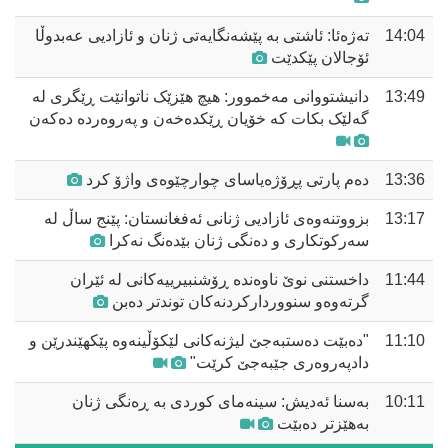
14:04
تەژەئا: ئاشتی بە پێشەنگایەتی ژنان و ئازادیی عەبدوڵا
ئۆجالان پێکدێت
13:49
دانیشتووانی مەخموور: هیچ هێزێک ناتوانێت ڕێگری لە
گەلێک بکات کە خۆیان ڕێکدەخەن و پەروەردە دەکەن
13:36
دەم پارتی پڕۆژەیاسای چوارچێوەی واژۆ کرد
13:17
بزووتنەوەی ئازادیی ژنانی ئەفغانستان: پێنج ساڵ لە
سەرکوتکاری و دەنگی ژنان بێدەنگ نەکرا
11:44
داخستنی نوێ ناوەندە ڕۆشنبیرییەکانی لە ئێران
گرتەوەو سنووردارکردنەکان توندتر دەبن
11:10
"دەبێت دەستبەجێ لیژنەکانی لێکۆڵینەوە پێکهێندرێن و
دادپەروەری جێبەجێ کرێت"
10:11
بەسنا ئەدیش: سینەمای کوردی بە ڕەنگی ژنان
بەهێزتر دەبێت