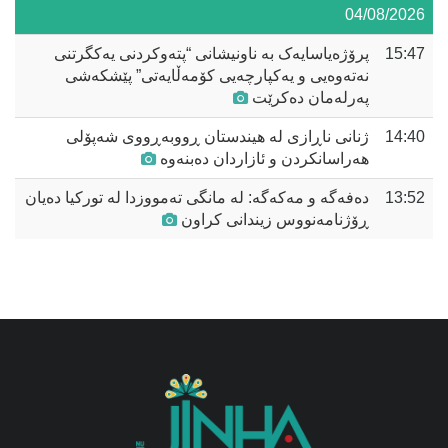
04/08/2026
15:47
پرۆژەیاسایەک بە ناونیشانی “پتەوکردنی یەکگرتنی
نەتەوەیی و یەکپارچەیی کۆمەڵایەتی” پێشکەشی
پەرلەمان دەکرێت
14:40
ژنانی ناڕازی لە هیندستان ڕووبەڕووی شەپۆلی
هەراسانکردن و ئازاردان دەبنەوە
13:52
دەفەگە و مەکەگە: لە مانگی تەمووزدا لە تورکیا دەیان
ڕۆژنامەنووس زیندانی کراون