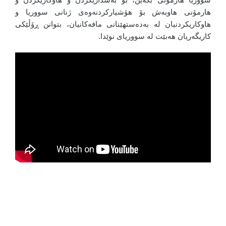
هارمۆنی هاوبەش بۆ هۆشیارکردنەوەی ژنانی سووریا و
هاوکاریکردنیان لە بەدەستهێنانی مافەکانیان، بتوانن ڕۆڵێکی
کاریگەریان هەبێت لە سووریای نوێدا.