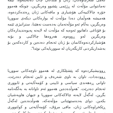
نەمانتوانی مۆڵەت لە ڕژێمی پێشوو وەربگرین، چونکە هەموو
جۆرە چالاکییەکی هۆشیاری و مافەکانی ژنان ڕەتدەکردەوە،
هەمیشە هەوڵمان دەدا مۆڵەت لە بوارەکانی دیکەی سووریا
وەربگرین، بەڵام ئەو مۆڵەتەمان بەدەست نەهێنا، ستراتیژی ئێمە
بۆ قۆناغی داهاتوو ئەوەیە کە مۆڵەت لە لایەنە پەیوەندیدارەکان
وەربگرین لەو ڕووەوە. هەروەها چالاکیی و بۆنە
هۆشیارکردنەوەکانمان بۆ ژنان ئەنجام دەدەین و کاردەکەین بۆ
بەشداریکردنی کاریگەریان لە سووریایەکی نوێدا”.
ڕوونیشیکردەوە کە پێشێلکاری لە هەموو ناوچەکانی سووریا
ڕوودەدات، تاوان بە ناوی شەرەف و ئایین ئەنجام دەدرێت،
تاوانی ڕەهەندی سیاسی و ئایینی و کۆمەڵایەتی و ئابووری
ئەنجام دەدرێت. "هەوڵدەدەین هەموو ئەم تاوانانە بە بەڵگەنامە
بگرین، لەگەڵ لایەنە چالاکەکانی سووریا و جیهان هاوبەشیان
بکەین. دوای بەدەستهێنانی مۆڵەتەکە، هەوڵدەدەین لەگەڵ
ڕێکخراوەکانی ژنان، مافی مرۆڤ، کۆمەڵایەتی و کولتووری
سووریا هارمۆنی بکەین، بۆ بەشداریکردن و هاوکاریکردن و