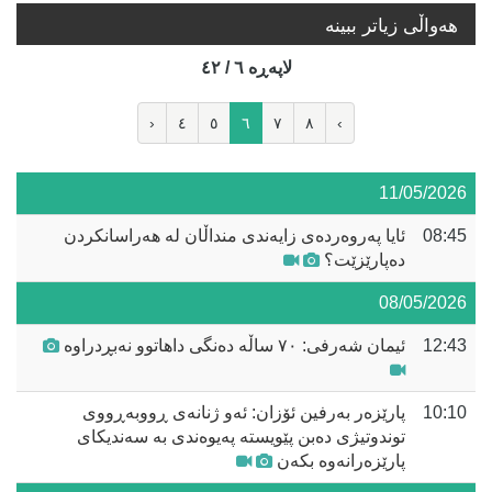
هه‌واڵی زیاتر ببینە
لاپه‌ڕه‌ ٦ / ٤٢
‹
٤
٥
٦
٧
٨
›
11/05/2026
08:45
ئایا پەروەردەی زایەندی منداڵان لە هەراسانکردن
دەپارێزێت؟
08/05/2026
12:43
ئیمان شەرفی: ٧٠ ساڵە دەنگی داهاتوو نەبڕدراوە
10:10
پارێزەر بەرفین ئۆزان: ئەو ژنانەی ڕووبەڕووی
توندوتیژی دەبن پێویستە پەیوەندی بە سەندیکای
پارێزەرانەوە بکەن