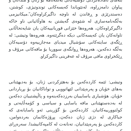
پیاوان دامەزراوە، لەنێویاندا کەیسەکانی توندوتیژی، کوشتن،
دەستدرێژی و ڕفاندن لە ناوچە داگیرکراوەکان".میکانیزمی
بەڵگەنامەسازی لە شێوەی گەیشتن بە هاوڵاتیانی ناو خاکە
داگیرکراوەکان، هەروەها خێزانی قوربانییەکان یان شایەتحاڵانی
تاوانەکان یان کەیسەکانی دیکە دەگرێتەوە. هەروەها وتیشی: لە
ڕێگەی سایتەکانی سۆشیال میدیای مەجازییەوە دۆسیەکان
بەڵگە دەکەین، هەروەها ڕوانگەی سووریا بۆ مافەکانی مرۆڤ و
ڕێکخراوی مافی مرۆڤ لە عەفرینی داگیرکراو.
وتیشی: ئێمە کاردەکەین بۆ بەهێزکردنی ژنان، بۆ بەدیهێنانی
بەهای خۆیان و پەرەپێدانی لێهاتوویی و تواناکانیان بۆ بڕیاردانی
خۆیان. هۆشیاری یاسایییان بەرزدەکەینەوە و پاڵپشتییان دەکەین
لە بەدەستهێنانی مافە یاسایی و سیاسی و کۆمەڵایەتی و
کولتوورییەکانیان. کاردەکەین بۆ گۆڕینی ئەو یاسایانەی کە
جیاکاری لە دژی ژنان دەکەن، پڕۆژەکانمان بەردەوامن،
کاردەکەین بۆ پەرەپێدانیان، تەنانەت لە کامپەکانیشدا. سەرەڕای
کەمی سەرچاوەکان، ژنان و منداڵان چاک دەکەینەوە، ئێمە