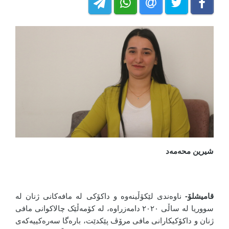
شیرین محەمەد
قامیشلۆ-
ناوەندی لێکۆڵینەوە و داکۆکی لە مافەکانی ژنان لە
سووریا لە ساڵی ٢٠٢٠ دامەزراوە، لە کۆمەڵێک چالاکوانی مافی
ژنان و داکۆکیکارانی مافی مرۆڤ پێکدێت، بارەگا سەرەکییەکەی