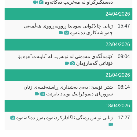
دەستگیرکراو لە مەغریب دەکاتەوە
24/04/2026
15:47
ژنانی چالاکوانی سوەیدا ڕووبەڕووی هەڵمەتی
چەواشەکاری دەبنەوە
22/04/2026
09:04
کۆمەڵگەی مەدەنی لە تونس... لە "تایبەت"ەوە بۆ
قۆناغی گەمارۆدان
21/04/2026
08:14
شێرا ئۆسێ: بەبێ بەشداری ڕاستەقینەی ژنان
سووریای دیموکراتیک بونیاد نانرێت
18/04/2026
17:27
ژنانی تونس زەنگی ئاگادارکردنەوە بەرز دەکەنەوە