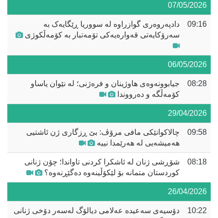
07/05/2026
09:16
دادپەروەری گوازراوە لە سووریا ڕێگایەک بە
سەرۆکایەتی قەوارەیەکی تۆمەتبار بە کۆمەڵکوژی
06/05/2026
08:28
جیابوونەوەی هاوژینان و فرەژنی؛ لە نێوان یاساو
کۆمەڵگە و دەرووندا
29/04/2026
09:58
چالاکوانێکی مافی مرۆڤ: بێ ڕزگاری ژن ئاشتیی
هەمیشەیی لە هەرێمدا نییە
08:18
شۆڕشی ژنان لە ئاشکرا کردنی تاواندا؛ چۆن ژنانی
کوردستان متمانە بۆ لێکۆڵینەوە دەگێڕنەوە؟
26/04/2026
10:22
دۆسیەی سەعیدە عەلامی دیالۆگ لەسەر دۆخی ژنانی