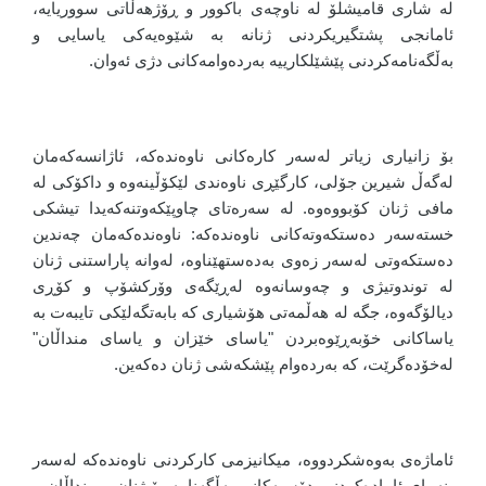
لە شاری قامیشلۆ لە ناوچەی باکوور و ڕۆژهەڵاتی سووریایە،
ئامانجی پشتگیریکردنی ژنانە بە شێوەیەکی یاسایی و
بەڵگەنامەکردنی پێشێلکارییە بەردەوامەکانی دژی ئەوان.
بۆ زانیاری زیاتر لەسەر کارەکانی ناوەندەکە، ئاژانسەکەمان
لەگەڵ شیرین جۆلی، کارگێڕی ناوەندی لێکۆڵینەوە و داکۆکی لە
مافی ژنان کۆبووەوە. لە سەرەتای چاوپێکەوتنەکەیدا تیشکی
خستەسەر دەستکەوتەکانی ناوەندەکە: ناوەندەکەمان چەندین
دەستکەوتی لەسەر زەوی بەدەستهێناوە، لەوانە پاراستنی ژنان
لە توندوتیژی و چەوسانەوە لەڕێگەی وۆرکشۆپ و کۆڕی
دیالۆگەوە، جگە لە هەڵمەتی هۆشیاری کە بابەتگەلێکی تایبەت بە
یاساکانی خۆبەڕێوەبردن "یاسای خێزان و یاسای منداڵان"
لەخۆدەگرێت، کە بەردەوام پێشکەشی ژنان دەکەین.
ئاماژەی بەوەشکردووە، میکانیزمی کارکردنی ناوەندەکە لەسەر
بنەمای ئامادەکردنی دۆسیەکانی بەڵگەنامە بۆ ژنان و منداڵان و