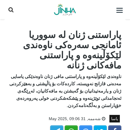
كردنه‌وه‌ی
لیست|
داخستن
پاراستنی ژنان لە سووریا
ئامانجی سەرەکی ناوەندی
لێکۆڵینەوە و پاراستنی
مافەکانی ژنانە
ناوەندی لێکۆڵینەوە و پاراستنی مافی ژنان ناوەندێکی یاسایی
مەدەنی قازانج نەویستە، کاردەکات بۆ پاڵپشتی و بەهێزکردنی
ژنان و یارمەتیدانیان بۆ گەیشتن بە مافەکانیان، لەڕێگەی
ئەنجامدانی توێژینەوە و پێشکەشکردنی خولی پەروەردەی
خۆپاراستن و بەڵگەنامەکردن.
یاسا
شه‌ممه‌, 31 May 2025, 09:06