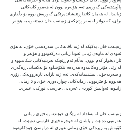
پاڵپشتیەکی گەورەی ئەم هۆنەرە بوون لە هەموو کایەکانی
ژیانیدا، لە هەمان کاتدا ڕێنیشاندەرێکی گەورەش بووە بۆ دڵداری
برای، کە دواتر لەسەر ڕێچکەی زەینەب خان دەبێتەوە بە هۆنەر
.
زەینەب خان، یەکێکە لە ژنە تاقانەکانی سەردەمی خۆی، بە هۆی
ئەوەی لە ماوەی ژیانی ئەودا ژنانی دەرکەوتوو و هۆنەر و
ئازادیخواز کەم بوون، بەڵام ئەم ڕێچکە نەریتیەکانی شکاندووە و
لە ڕێی هۆنراوەکانیەوە هەردەم تێکۆشاوە بۆ یەکسانی ڕەگەزی
و سەربەخۆیی نیشتیمانەکەی. ئەم ژنە ئازایە، ئارەزوویەکی زۆری
هەبووە بۆ فێربوونی زمانەکانی چواردەوری خۆی و ٥ زمانی
زانیوە، ئەوانیش کوردی، عەرەبی، فارسی، تورکی، عیبری
.
زەینەب خان لە بەغداد لە ڕێگای خوێندنەوە فێری زمانی
عەرەبی دەبێت و پاشان لە حوجرە فێری فارسی دەبێت، لە
کۆیەش بە زیرەکی خۆی زمانی عیبری لە دراوسێ جوەکانیەوە