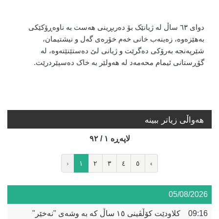
دوای ٦٣ ساڵ لە ژیانێک بۆ دەربڕینی هەست بە ناوەڕۆکێکی
بەهێزەوە، زەینەب خانی خەم خۆرەی گەل و نیشتیمان،
شێرپەنجە بەرۆکی دەگرێت و ژیانی لێ دەستێنێتەوە، لە
گۆڕستانی ئیمام محەمەد لە هەولێر بە خاک دەسپێردرێت
.
هه‌واڵی زیاتر ببینە
لاپه‌ڕه‌ ١ / ٩٢
‹
١
٢
٣
٤
٥
›
05/08/2026
09:16
کلاودێت کۆڵڤینی ١٥ ساڵ کە بە وشەی "نەخێر"