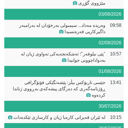
مێژووی گۆڕی
03/08/2026
09:58
وەریدە مەداد... سیمبولی بەرخۆدان لە بەرامبەر
داگیرکاریی فەرەنسیدا
02/08/2026
10:57
"پێی نیلوفەر"؛ ئەشکەنجەیەکی تەواوی ژیان لە
بەدواداچوونی جوانیدا
01/08/2026
13:41
جێسی تاربۆکس بیڵز: پێشەنگێکی فۆتۆگرافی
ڕۆژنامەگەری کە دەرگای پیشەکەی بەڕووی ژناندا
کردەوە
30/07/2026
10:15
لە ئێران قەیرانی کارەبا ژیان و کارسازی تێکدەدات