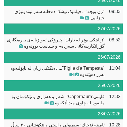
28/07/2026
09:33
"ژن وبچە"... فیلمێک تیشک دەخاتە سەر توندوتیژی
خێزانیی
27/07/2026
08:52
"ژنانێکی بوێر لە تاران" چیرۆکی ئەو ژنانەی بەرەنگاری
گۆڕانکارییەکانی سەردەم و سیاست بوونەوە
26/07/2026
11:04
"Figlia d'a Tempesta"... دەنگێکی ژنان لە ناپۆلیەوە
بەرز دەبێتەوە
25/07/2026
12:32
فلیمی”Capernaum”: شەڕ و هەژاری و تێکۆشان بۆ
مانەوە لە چاوی منداڵێکەوە
23/07/2026
10:28
ئامینە ئۆجاك؛ سیمبولی ڕاستی و تێکۆشانی ٣٠ ساڵ