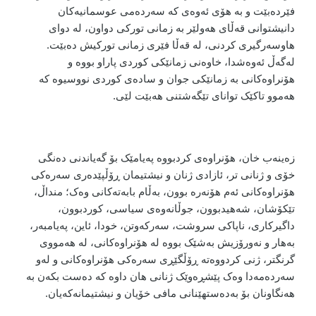
فێردەبێت و بە هۆی ئەوەی کە سەردەمی عوسمانیەکان
دانیشتوانی قەڵای هەولێر بە زمانی تورکی دواون، لە دوای
هاوسەرگیری کردنی، لە قەڵا فێری زمانی تورکیش دەبێت.
لەگەڵ ئەوەشدا، خاوەنی زمانێکی کوردی پاراو بووە و
هۆنراوەکانی بە زمانێکی جوان و سادەی کوردی نووسیوە کە
هەموو تاکێک توانای تێگەشتنی هەبێت لێی
.
زەینەب خان، هۆنراوەی کردبووە پەیامێک بۆ گەیاندنی دەنگی
خۆی و ژنانی تر، ئازادی ژنان و نیشتیمان ڕۆڵپێدەری سەرەکی
هۆنراوەکانی ئەم هۆنەرە بوون، بەڵام بابەتەکانی وەک؛ منداڵ،
تێکۆشان، شەهیدبوون، جوڵانەوەی سیاسی، کوردبوون،
داگیرکاری، ناپاکی سروشت، سەرکەوتن، خودا، ئاین، پەیامبەر،
بەهار و نەورۆزیش بەشێک بووە لە هۆنراوەکانی، لە هەمووی
گرنگتر، ژنی کردووەتە ڕۆڵگێڕی سەرەکی هۆنراوەکانی و لەو
سەردەمەدا وەک پێشڕەوێک ژنانی هان داوە کە دەست بکەن بە
هەنگاونان بۆ بەدەستهێنانی مافی خۆیان و نیشتیمانەکەیان.