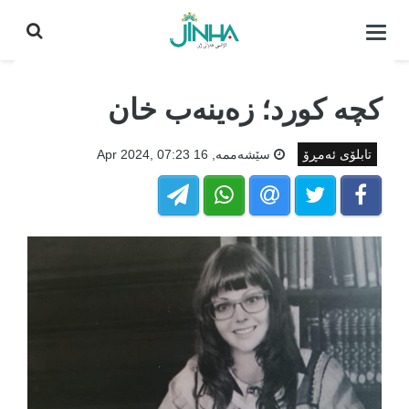
كردنه‌وه‌ی
لیست|
داخستن
کچە کورد؛ زەینەب خان
تابلۆی ئەمڕۆ
سێشه‌ممه‌, 16 Apr 2024, 07:23