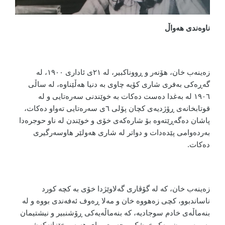
ناوەندی هەواڵ
زەینەب خان، هۆنەر و ڕووناکبیر، لە ٢١ی ئاداری ١٩٠٠، لە
گەڕەکی بەفری شاری کۆیە چاوی بە دنیا هەڵێناوە، لە ساڵی
١٩٠٦ لە بەغدا دەست دەکات بە خوێندنی سەرەتایی و لە
قوتابخانەی ڕۆژدیەی کچان پۆلی ٦ی سەرەتایی تەواو دەکات،
پاشان دەگەڕێتەوە بۆ شارەکەی خۆی و خوێندن لە ناو حوجرەدا
بەردەوامی پێدەدات و دواتر لە شاری هەولێر هاوسەرگیری
دەکات
.
زەینەب خان، کە لە گۆڤاری گەلاوێژدا خۆی بە کچە کورد
ناساندبوو، کچی زەهووە خان و مەلا ڕەوف ئەفەندی بووە و لە
بنەماڵەی خادم سوجادیە، کە بنەماڵەیەکی ڕۆشنبیر و نیشتیمان
پەروەر بوون، یەک خوشک و حەوت برای هەیە و خێزانەکەشی