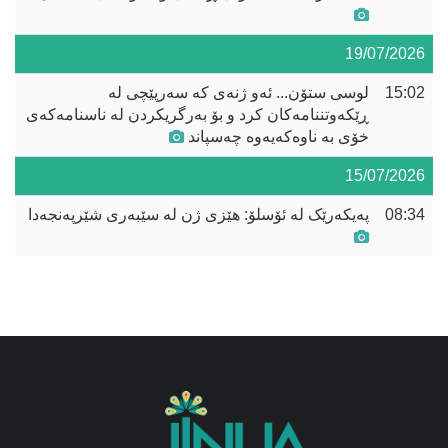
19/07/2026
15:02
لوسی ستۆن... ئەو ژنەی کە سەرپێچی لە
ڕێکەوتننامەکان کرد و بۆ بەرگریکردن لە ناسنامەکەی
خۆی بە ناوەکەیەوە چەسپاند
15/07/2026
08:34
پەیکەرێک لە ئۆسلۆ: هێزی ژن لە سێبەری شێرپەنجەدا