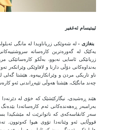
ئیبتیسام ئەغفیر
بنغازی -
یەکێک لە گەورەترین کارەساتە سروشتییەکانی 
زریانێکی ئاسایی نەبوو، بەڵکو کارەساتێکی مرۆ
بەنداوەکانی دۆڵی دارنا و لافاوێکی وێرانکەر 
ناو تاریکی مردن و وێرانکارییەوە. هێشتا گەلی ل
چەند مانگێک، هێشتا هەوڵی تێپەڕاندنی ئەو کارە
هێند ڕەشیدی، نیگارکێشێک کە خۆی لە دێرنەدا ک
بەرامبەر ڕەهەندەکانی ئەم کارەساتەدا بێدەنگ ب
سەر کانڤاسەکەی کە ناتوانرێت لە مێشکیدا بسڕد
قووڵایی ئەو وێنانەدا تۆوی هیوا کەوتوون. تەن
هاوارێکی بێدەنگ بوون کە ئازار و هیوا و خەم و ش