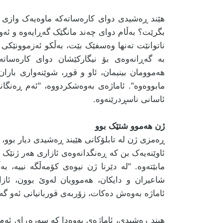
هێند ڕەشیدی دوای کارەساتەکە ماوەیەک وازی لە
بگرێت؟ بەڵام دوای چەند مانگێک گەڕایەوە و ئەو 
ناتوانێت تەنها وەسفێک بێت، بەڵکو ئەزموونێکی 
بە گەڕانەوەی بۆ نیگارکێشان دوای کارەساتەک
هەموومان بینیمان، ئاو و قوڕ، شوێنەواری بارا
مابووەوە". ئاماژەی بەوەشکردووە، "ئەم ڕەنگانە
ئاسانی ناسڕدرێنەوە.
ژن هەموو شتێک بوو
ڕەمزی ژن لە تابلۆکانی هێیند ڕەشیدی دیار بوو،
ئاوێنەیەک بن کە ڕەنگدانەوەی ئازاری هەر ژنێک ب
مابێتەوە. "لە دێرنا ژن نیوەی کۆمەڵگە نییە، ب
شاعیران و دایکان، هەموویان لەوێ بوون، ئازا
ئاماژە بەوەش دەکات، زۆربەی قوربانیانی ئەو گە
هیند ڕەشیدی، ئاماژەی بەوەدا کە سەرەڕای ئەم ئا