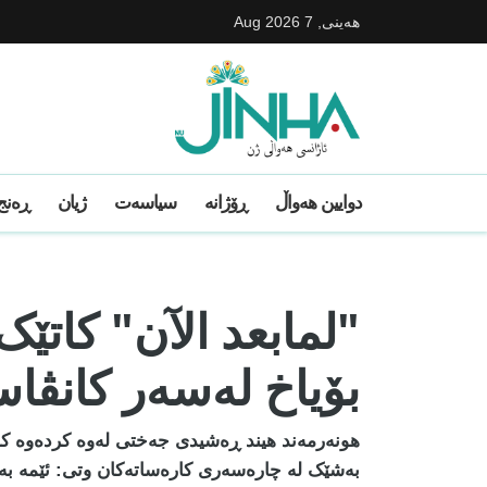
هه‌ینی, 7 Aug 2026
دوایین ھەواڵ
ڕۆژانە
سیاسەت
ژیان
ڕەنج 
"لمابعد الآن" کاتێ
بۆیاخ لەسەر کانڤا
هونەرمەند هیند ڕەشیدی جەختی لەوە کردەوە کە 
بەشێک لە چارەسەری کارەساتەکان وتی: ئێمە بە 