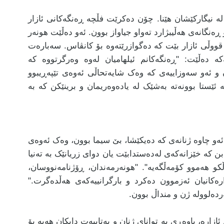
 نیگارکێشان هێنا. چۆن دەکرێت فڵچە ڕەنگەکانی ئازار
ڕەنگانەی هەڵیبژارد تەواو جیاواز بوون. ئەو دەڵێت هونەر
قووڵی ئازار بێت کە دەگوازرێتەوە بۆ کانڤاس. سەبارەت
ە دەڵێت: "ڕەنگەکانم ئیلهامیان لەوە وەرگرتووە کە
ن و ئەو سەوزاییەی کە وەک شایەتحاڵی ئەوەی تێپەڕیبوو
 ئێستا بوونەتە بەشێک لە یادەوەریمان و برینێکن کە بە
 ئەو چاوە ژنانەی کە دەیکێشا، بێ سیما بوون، وەک ئەوەی
ن کە خێزانەکەی لەدەستدابێت یان دوای زریانێک بە تەنیا
ەڵکو هەموو کۆمەڵگەیە". "هونەرمەندان، ڕۆژنامەنووسان،
رەکانیان ئەزموون دەکرد و بارگرانییەکەی هەڵدەگرت."
ردەلوولە ژن و منداڵ بوون.
زارە، باوەڕی بە توانای ژنان و بەتایبەت دایکان هەیە بۆ