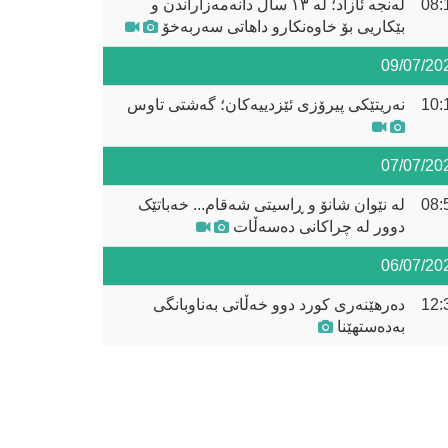
08:
لەنجە ئازاد؛ لە ١٣ ساڵ دانەمەزاراندن و
بێکاریی بۆ خاوەنکارو داهاتی سەربەخۆ
09/07/20
10:
نەریتێکی پیرۆزی ئێزدییەکان؛ گەشتی تاوس
07/07/20
08:
لە نێوان شانۆ و ڕاسیتی شەقام... خەباتێک
دوور لە چراکانی دەسەڵات
06/07/20
12:
دەرهێنەری کورد دوو خەڵاتی بەناوبانگی
بەدەستهێنا