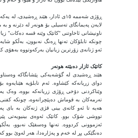
ڕۆژی شەممە ١٥ی ئادار، هێند ڕەشیدی،
لایەن پەیمانگای تەسیلی بۆ هونەر لە دێرنە و بە م
ناونیشانی ئاخاوتنی "کاتێک وێنە قسە دەکات" زی
چونکە تابلۆکان تەنها ڕەنگ نەبوون، بەڵکو شایە
ئەو ژنانەی زۆرترین زیانیان بەرکەوتووە بەهۆی ک
کاتێک ئازار دەبێتە هونەر
هێند ڕەشیدی لە گۆشەیەکی پێشانگاکە وەستاو
دوای زریانەکە کێشاوە. ئەم تابلۆیە هێنایەوە 
وێناکردنی دۆخی ڕۆژی زریانەکە بووە، وەک یە
تەرمەکان بە قوماش دەپێچرانەوە، چونکە کفنی ب
هەیە تا ئەو کاتەی بینی قژی ژنەکان بە بای پە
تووشی شۆک بوو. کاتێک ئەوەی بینیویەتی پێ
ئەزموونی کردووە. تەنها وەسفێک نەبوو، بەڵکو
دەنگێکی پڕ لە خەم و پەژارەدا، هەر لەوێ بوو کە ت