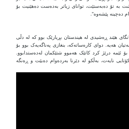
شت بە تۆ دەبەستێت، توانای زیاتر بەدەست دەهێنیت بۆ
ام دەچینە پێشەوە".
نگای هێند ڕەشیدی لە هیندستان بڕیارێک بوو کە لە دڵی
ەتیان هەیە. دوای کارەساتەکە، بنغازی پەناگەیەک بوو بۆ
 ئێمە درێژ کرد کاتێک هەموو شتێکمان لەدەستدابوو.
تایی نایەت، بەڵکو لە دێرنا بەردەوام دەبێت و ڕەنگە