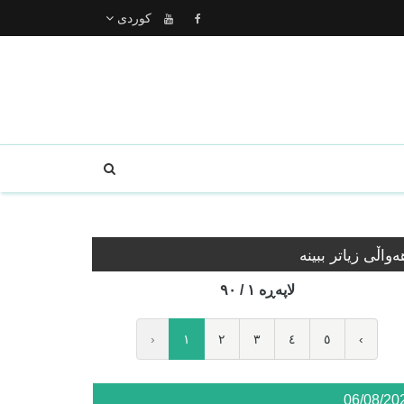
كوردى
ه‌واڵی زیاتر ببینە
لاپه‌ڕه‌ ١ / ٩٠
‹
١
٢
٣
٤
٥
›
06/08/20