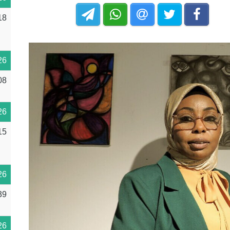
18
26
08
26
15
26
39
26