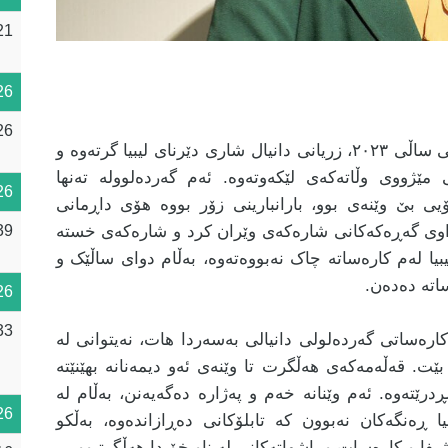
21
26
26
لە شەوێکی زریاناویدا لە مانگی ئەیلولی ساڵی ٢٠٢٣، زریانی دانیال شاری دێرنای لیبیا گرتەوە و
مێژووی وڵاتەکەی لێکەوتەوە. ئەم گەردەلوولە تەنها
26
یی بێ وێنەی بوو، بارانبارینی زۆر بووە هۆی داڕمانی
39
تەواوی گەڕەکەکانی شارەکەی وێران کرد و شارەکەی خستە
یبیا لەم کارەساتە چاک نەبووەتەوە، بەڵام دوای ساڵێک و
ساتە دەدەن.
26
33
ارەساتی گەردەلولی دانیالی بەسەردا هات، نەیتوانی لە
ێت. قەڵەمەکەی هەڵگرت تا وێنەی ئەو دیمەنانە بهێنێتە
رێتەوە. ئەم وێنانە خەم و پەژارە دەگەیەنن، بەڵام لە
26
یا ڕەنگەکان نەبوون کە تابلۆکانی دەڕازاندەوە، بەڵکو
یفا و کارەسات و پاشهاتەکانی لە ناو خۆیدا هەڵگرتبوو.