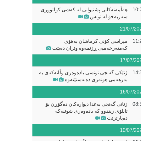
10:
هەڵمەتەکانی پشتیوانی لە کەشی کولتووری
سەربەخۆ لە تونس
21/07/20
11:
میراسی کۆنی کرماشان بەهۆی
کەمتەرخەمیی ڕژێمەوە وێران دەبێت
17/07/20
14:
ژنێکی گەنجی تونسی یادەوەری وڵاتەکەی بە
بەرهەمی هونەری دەبەستێتەوە
16/07/20
08:
ژنانی گەنجی بەغدا دیوارەکان دەگۆڕن بۆ
تابلۆی زیندوو کە یادەوەری شوێنەکە
دەپارێزێت
10/07/20