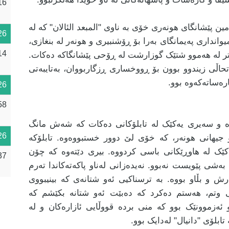
16
 لە یەکەمین پێشانگای هونەری خۆی بە ناوی "المبعد الئالان" کە لە
26
یوانداری پەیمانگای بەرا بۆ ڕۆشنبیری و هونەر لە بنغازی،
14
اتر لە هەموو شتێک گوزارشت لە ڕۆحی پێشانگاکە دەکات.
تحاڵی زیندوو بوون بۆ ڕووخساری ڕزگاربووان، بەتایبەتی
ارەساتەکەوە بوو.
26
58
ە و سەیری یەکێک لە تابلۆکانی دەکات کە شەش مانگ
26
بۆ جیهانی هونەر، کە خۆی لێ دوور خستبووەوە. تابلۆکە
کێک لە هاوڕێکانی باسی کردووە. بیری دێتەوە کە چۆن
37
ەشی پێویست نەبوو. نەیدەزانی لەناو پاکەتەکاندا تەرم
رش و بڵاو بووە. بە ترسناکیی ئەو شتانەی کە بینیبووی
ی وتم، هەستم دەکرد کە دەبێت ئەو شتانە بکێشم کە
 ئەزموونێک بوو کە منی بردە قووڵایی ئازارەکان و لە
ابلۆی "دانیال" لەدایک بوو.