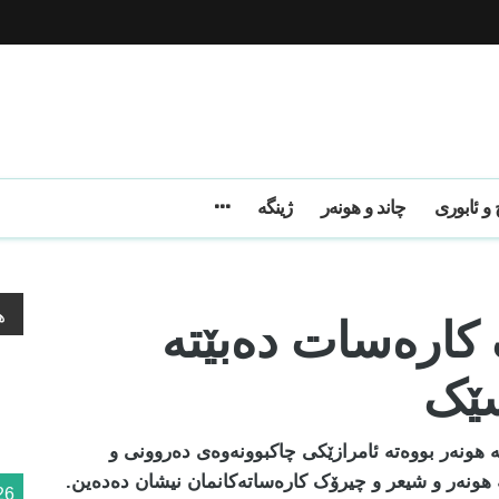
و ئابوری
چاند و هونەر
ژینگه
ک کارەسات دەبێتە
ه
سێک
هونەر بووەتە ئامرازێکی چاکبوونەوەی دەروونی و
هونەر و شیعر و چیرۆک کارەساتەکانمان نیشان دەدەین.
26