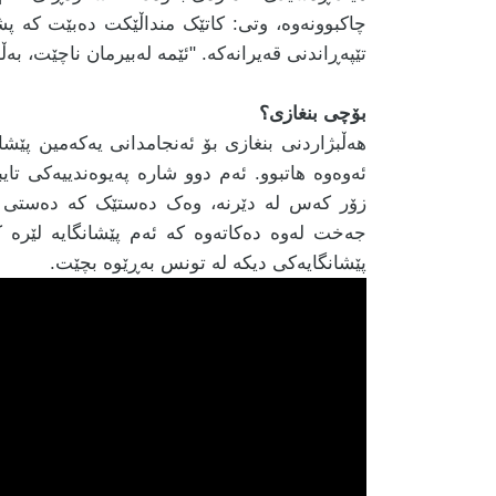
چاکبوونەوە، وتی: کاتێک منداڵێکت دەبێت کە پ
تێپەڕاندنی قەیرانەکە. "ئێمە لەبیرمان ناچێت، بەڵ
بۆچی بنغازی؟
هەڵبژاردنی بنغازی بۆ ئەنجامدانی یەکەمین پێشا
ئەوەوە هاتبوو. ئەم دوو شارە پەیوەندییەکی تایب
زۆر کەس لە دێرنە، وەک دەستێک کە دەستی بۆ
جەخت لەوە دەکاتەوە کە ئەم پێشانگایە لێرە کۆ
پێشانگایەکی دیکە لە تونس بەڕێوە بچێت.