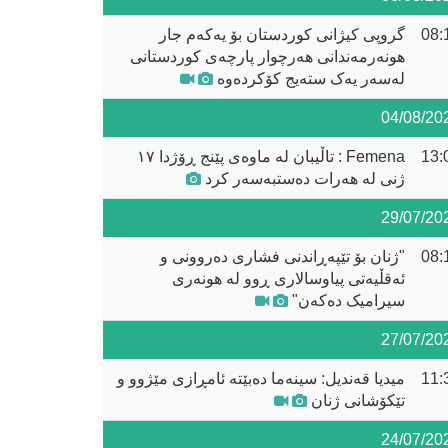
08:
گروپی کیژانی کوردستان بۆ یەکەم جار
هونەرمەندانی هەرچوار پارچەی کوردستانی
لەسەر یەک ستەیج کۆکردەوە
04/08/20
13:
Femena : تاڵیبان لە ماوەی پێنج ڕۆژدا ١٧
ژنی لە هەرات دەستبەسەر کرد
29/07/20
08:
"ژنان بۆ تێپەڕاندنی فشاری دەروونی و
ئەقڵیەتی پیاوسالاری ڕوو لە هونەری
سیرامیک دەکەن"
27/07/20
11:
میدیا قەندیل: سینەما دەبێتە ئامڕازی مێژوو و
تێکۆشانی ژنان
24/07/20