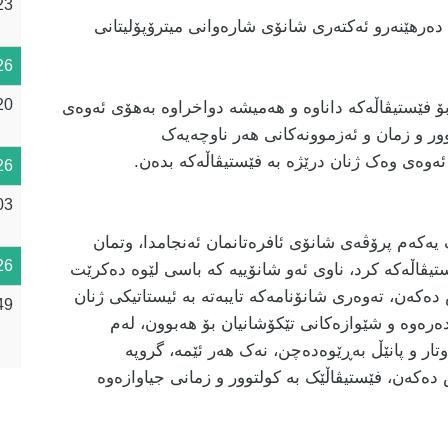
23
دەرهێنەرو ئەکتەری شانۆی شارەوانی میترۆپۆلیتانی
26
20
 بۆ فێستیڤاڵەکە داناوە و هەمیشە دواخراوە بەهۆی ئەوەی
توور و زمان و ئەزموونەکانی هەر ناوچەیەک
ئەوەی وەک ژنان درێژە بە فێستیڤاڵەکە بدەن.
26
03
 یەکەم پرۆڤەی شانۆی ئافرەتانمان ئەنجامدا، وتمان
26
ێستیڤاڵەکە کرد، ناوی ئەو شانۆییە کە باسی لێوە دەکرێت
ەکەن، تەوەری شانۆنامەکە تایبەتە بە ئیستاتیکی ژنان
49
دەرەوە و شێوازەکانی تێکۆشانیان بۆ هەبوون، لەم
رێن و وتار و پانێڵ بەڕێوەدەچن، نەک هەر ئێمە، گروپە
دەکەن، فێستیڤاڵێک بە کولتوور و زمانی جیاوازەوە