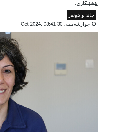
پێشێلکاری.
چاند و هونەر
چوارشه‌ممه‌, 30 Oct 2024, 08:41