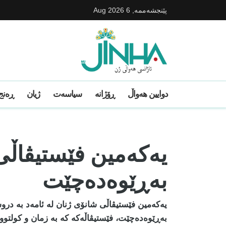
پێنجشه‌ممه‌, 6 Aug 2026
دوایین ھەواڵ
ڕۆژانە
سیاسەت
ژیان
ڕەنج 
یەکەمین فێستیڤاڵی 
بەڕێوەدەچێت
یەکەمین فێستیڤاڵی شانۆی ژنان لە ئامەد بە در
بەڕێوەدەچێت، فێستیڤاڵەکە کە بە زمان و کولتوو