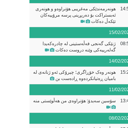
14:
هونەرمەندێکی مەغریبی هۆنراوەو و هونەری
ئەبستراکت بۆ دەربڕینی پرسە مرۆییەکان
تێکەڵ دەکات
15/02/20
08:
ژنێکی گەنجی فەڵەستینی لە چادرەکەیدا
گەلەرییەکی وێنە دروست دەکات
14/02/20
15:
هونەر وەک خۆڕاگری؛ چیرۆکی ئەو ژنانەی لە
بامیان ڕەتیانکردەوە ڕادەست بن
11/02/20
13:
سۆسین سەیدۆ: هۆنراوەی من هەڵوێستی منە
08/02/20