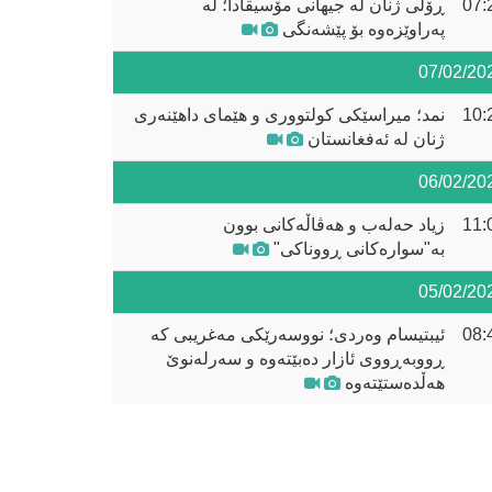
07:
ڕۆڵی ژنان لە جیهانی مۆسیقادا؛ لە
پەراوێزەوە بۆ پێشەنگی
07/02/20
10:
نمد؛ میراسێکی کولتووری و هێمای داهێنەری
ژنان لە ئەفغانستان
06/02/20
11:
زیاد حەلەب و هەڤاڵەکانی بوون
بە"سوارەکانی ڕووناکی"
05/02/20
08:
ئیبتیسام وەردی؛ نووسەرێکی مەغریبی کە
ڕووبەڕووی ئازار دەبێتەوە و سەرلەنوێ
هەڵدەستێتەوە