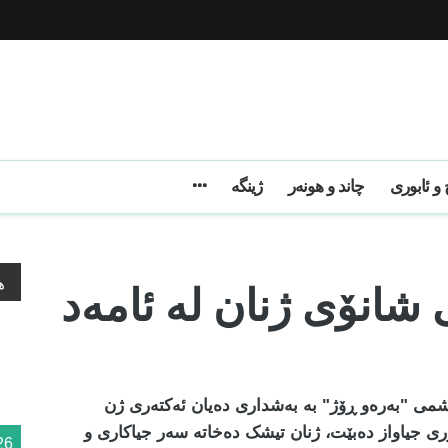
و ئابوری
چاند و هونەر
ژینگه
شانۆی ژنان لە ئامەد
ه
وشمی "بەرەو ڕۆژ" بە بەشداری دەیان ئەکتەری ژن
ری جیاواز دەبێت، ژنان تیشک دەخاتە سەر جیاکاری و
26