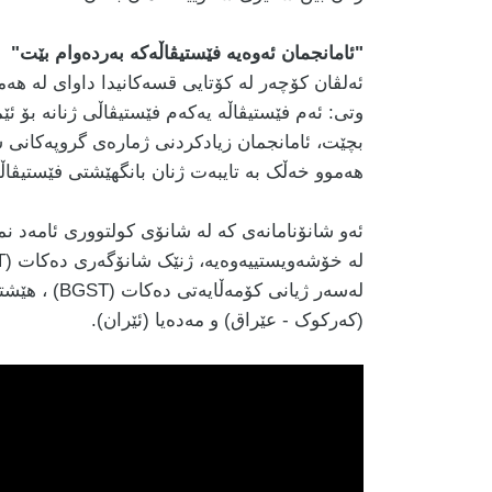
"
ئامانجمان ئەوەیە فێستیڤاڵەکە بەردەوام بێت"
ئەلڤان کۆچەر لە کۆتایی قسەکانیدا داوای لە هە
وتی: ئەم فێستیڤاڵە یەکەم فێستیڤاڵی ژنانە بۆ ئ
بچێت، ئامانجمان زیادکردنی ژمارەی گروپەکانی شا
هەموو خەڵک بە تایبەت ژنان بانگهێشتی فێستیڤاڵ
ئەو شانۆنامانەی کە لە شانۆی کولتووری ئامەد نم
لەسەر ژیانی 
(کەرکوک - عێراق) و مەدەیا (ئێران).