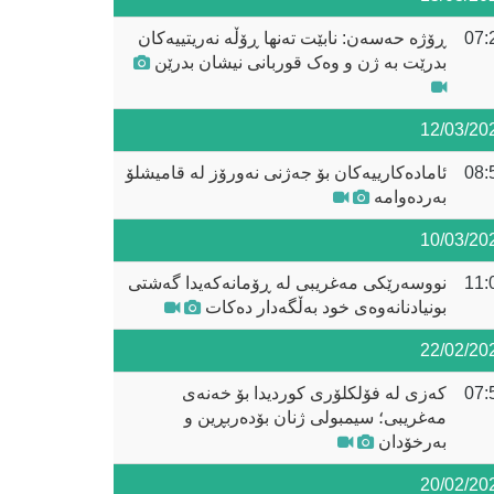
07:
ڕۆژە حەسەن: نابێت تەنها ڕۆڵە نەریتییەکان
بدرێت بە ژن و وەک قوربانی نیشان بدرێن
12/03/20
08:
ئامادەکارییەکان بۆ جەژنی نەورۆز لە قامیشلۆ
بەردەوامە
10/03/20
11:
نووسەرێکی مەغریبی لە ڕۆمانەکەیدا گەشتی
بونیادنانەوەی خود بەڵگەدار دەکات
22/02/20
07:
کەزی لە فۆلکلۆری کوردیدا بۆ خەنەی
مەغریبی؛ سیمبولی ژنان بۆدەربڕین و
بەرخۆدان
20/02/20