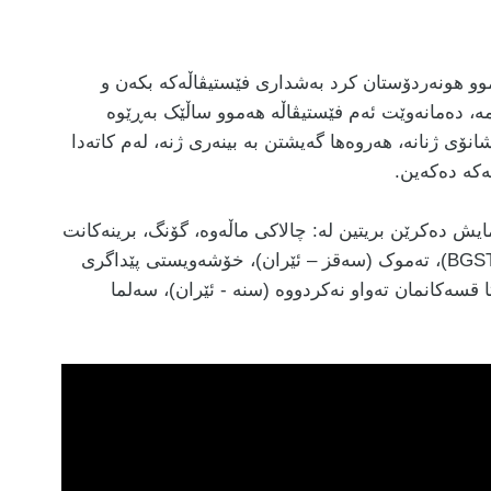
موو هونەردۆستان کرد بەشداری فێستیڤاڵەکە بکەن و
ێمە، دەمانەوێت ئەم فێستیڤاڵە هەموو ساڵێک بەڕێوە
نۆی ژنانە، هەروەها گەیشتن بە بینەری ژنە، لەم کاتەدا
ەکە دەکەین.
ایش دەکرێن بریتین لە: چالاکی ماڵەوە، گۆنگ، برینەکانت
لە خۆشەویستییەوەیە، ژنێک شانۆگەری دەکات (BGST)، تەموک (سەقز – ئێران)، خۆشەویستی پێداگری
کۆمەڵایەتی دەکات (BGST) ، هێشتا قسەکانمان تەواو نەکردووە (سنە - ئێران)، سەلما