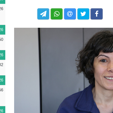
26
26
50
26
02
26
56
26