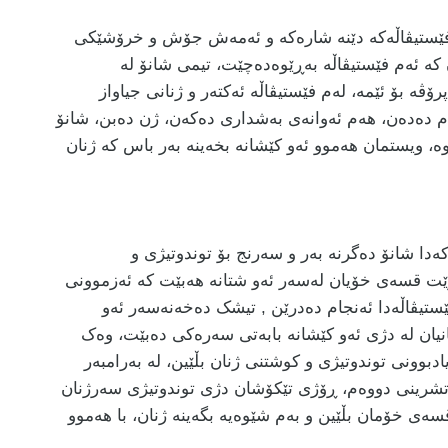
ۆ فێستیڤاڵەکە دێنە شارەکە و ئەمەش جۆش و خرۆشێکی
کە ئەم فێستیڤاڵە بەڕێوەدەچێت، تیمی شانۆ لە
ڤە بۆ ئێمە، لەم فێستیڤاڵە ئەکتەر و ژنانی جیاواز
ام دەدەن، هەم ئەوانەی بەشداری دەکەن، ژن دەبن، شانۆ
، ویستمان هەموو ئەو کێشانە بخەینە بەر باس کە ژنان
ەدا شانۆ دەگرنە بەر و سەرنج بۆ توندوتیژی و
وێت قسەی خۆیان لەسەر ئەو شتانە هەبێت کە ئەزموونی
ستیڤاڵەدا ئەنجام دەدرێن , تیشک دەخەنەسەر ئەو
یان لە دژی ئەو کێشانە بابەتی سەرەکی دەبێت، وەک
وونی توندوتیژی و کوشتنی ژنان بڵێین، لە بەرامبەر
ا بە تایبەتی ویستمان فێستیڤاڵەکە لە ٢٥ی تشرینی دووەم، ڕۆژی تێکۆشان دژی توندوتیژی سەرژنان
سەی خۆمان بڵێین و بەم شێوەیە بگەینە ژنان، با هەموو