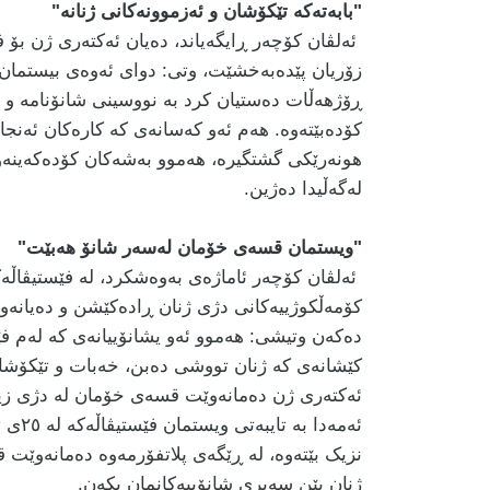
"
بابەتەکە تێکۆشان و ئەزموونەکانی ژنانە"
ئەلڤان کۆچەر ڕایگەیاند، دەیان ئەکتەری ژن ب
زۆریان پێدەبەخشێت، وتی: دوای ئەوەی بیستمان 
ڕۆژهەڵات دەستیان کرد بە نووسینی شانۆنامە و پرۆ
کۆدەبێتەوە. هەم ئەو کەسانەی کە کارەکان ئەنج
هونەرێکی گشتگیرە، هەموو بەشەکان کۆدەکەینەوە
لەگەڵیدا دەژین.
"ویستمان قسەی خۆمان لەسەر شانۆ هەبێت"
ئەلڤان کۆچەر ئاماژەی بەوەشکرد، لە فێستیڤاڵەک
کۆمەڵکوژییەکانی دژی ژنان ڕادەکێشن و دەیانە
دەکەن وتیشی: هەموو ئەو یشانۆییانەی کە لەم فێ
کێشانەی کە ژنان تووشی دەبن، خەبات و تێکۆشان
ئەکتەری ژن دەمانەوێت قسەی خۆمان لە دژی زیادب
ئەمەد
نزیک بێتەوە، لە ڕێگەی پلاتفۆرمەوە دەمانەوێت ق
ژنان بێن سەیری شانۆییەکانمان بکەن.