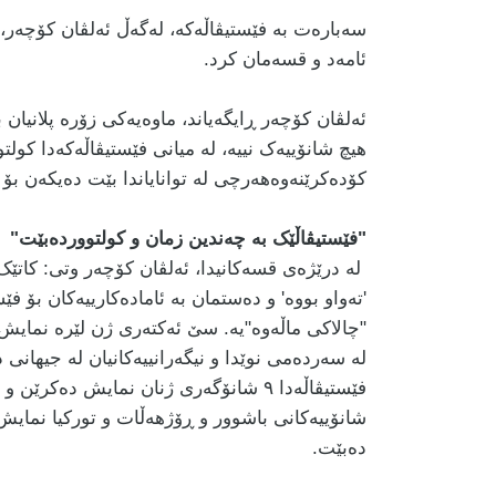
سەبارەت بە فێستیڤاڵەکە، لەگەڵ ئەلڤان کۆچەر، 
ئامەد و قسەمان کرد.
ئەلڤان کۆچەر ڕایگەیاند، ماوەیەکی زۆرە پلانیان
هیچ شانۆییەک نییە، لە میانی فێستیڤاڵەکەدا کول
کۆدەکرێنەوەهەرچی لە توانایاندا بێت دەیکەن بۆ 
"
فێستیڤاڵێک بە چەندین زمان و کولتووردەبێت"
لە درێژەی قسەکانیدا، ئەلڤان کۆچەر وتی: کاتێک
'تەواو بووە' و دەستمان بە ئامادەکارییەکان بۆ ف
"چالاکی ماڵەوە"یە. سێ ئەکتەری ژن لێرە نمایش د
لە سەردەمی نوێدا و نیگەرانییەکانیان لە جیهانی 
فێستیڤاڵەدا ٩ شانۆگەری ژنان نمایش دەک
شانۆییەکانی باشوور و ڕۆژهەڵات و تورکیا نمایش 
دەبێت.