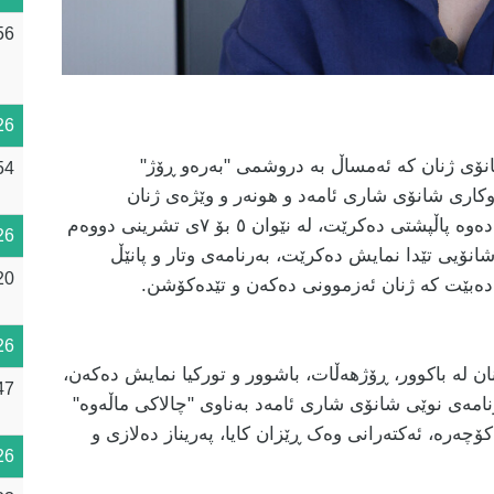
56
26
انۆی ژنان کە ئەمساڵ بە دروشمی "بەرەو ڕۆژ"
54
وکاری شانۆی شاری ئامەد و هونەر و وێژەی ژنان
(کاسەد) بەڕێوەدەچێت و لەلایەن شارەوانی ئامەدەوە پاڵپشتی دەکرێت، لە نێوان ٥ بۆ ٧ی تشرینی دووەم
26
ێستیڤاڵەدا کە ٩ شانۆگەری شانۆیی تێدا نمایش دەکرێت، بەرنامەی وتار و پانێڵ
20
دەبێت کە ژنان ئەزموونی دەکەن و تێدەکۆشن.
26
ان لە باکوور، ڕۆژهەڵات، باشوور و تورکیا نمایش دەکەن،
47
 ئەم مانگە بە شانۆنامەی نوێی شانۆی شاری ئامەد بەناوی "چالاکی ماڵەوە"
ۆچەرە، ئەکتەرانی وەک ڕێزان کایا، پەریناز دەلازی و
26