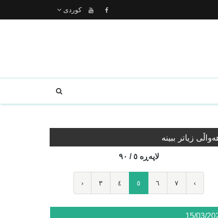
كوردى
ه‌واڵی زیاتر ببینە
لاپه‌ڕه‌ ٥ / ٩٠
‹
٣
٤
٥
٦
٧
›
15/03/20