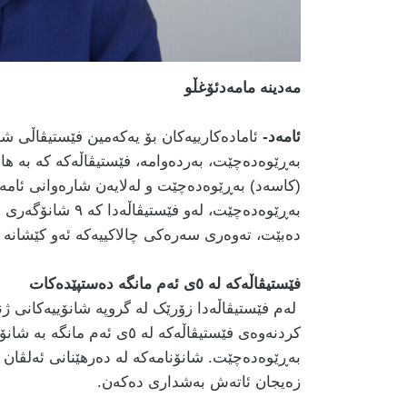
مەدینە مامەدئۆغڵو
ئامەد-
ئامادەکارییەکان بۆ یەکەمین فێستیڤاڵی ش
بەڕێوەدەچێت، بەردەوامە، فێستیڤاڵەکە کە بە ها
بەڕێوەدەچێت، لەو ف
دەبێت، تەوەری سەرەکی چالاکییەکە ئەو کێشانە 
فێستیڤاڵەکە لە ٥ی ئەم مانگە دەستپێدەکات
لەم فێستیڤاڵەدا زۆرێک لە گروپە شانۆییەکانی ژن
کردنەوەی فێستیڤاڵەکە لە ٥ی
بەڕێوەدەچێت. شانۆنامەکە لە دەرهێنانی ئەلڤان ک
زەیجان ئاتەش بەشداری دەکەن.