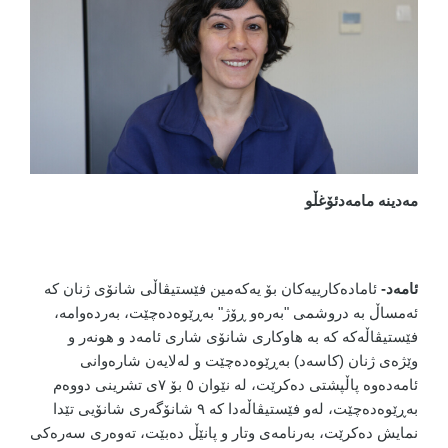
مەدینە مامەدئۆغڵو
ئامەد-
ئامادەکارییەکان بۆ یەکەمین فێستیڤاڵی شانۆی ژنان کە
ئەمساڵ بە دروشمی "بەرەو ڕۆژ" بەڕێوەدەچێت، بەردەوامە،
فێستیڤاڵەکە کە بە هاوکاری شانۆی شاری ئامەد و هونەر و
وێژەی ژنان (کاسەد) بەڕێوەدەچێت و لەلایەن شارەوانی
ئامەدەوە پاڵپشتی دەکرێت، لە نێوان ٥ بۆ ٧ی تشرینی دووەم
بەڕێوەدەچێت، لەو فێستیڤاڵەدا کە ٩ شانۆگەری شانۆیی تێدا
نمایش دەکرێت، بەرنامەی وتار و پانێڵ دەبێت، تەوەری سەرەکی