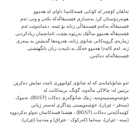
ئەلڤان کۆچەر لە کۆتایی قسەکانیدا داوای لە هەموو
هونەردۆستان کرد بەشداری فێستیڤاڵەکە بکەن و وتی: ئەم
فێستیڤاڵە یەکەم فێستیڤاڵی ژنانە بۆ ئێمە، دەمانەوێت ئەم
فێستیڤاڵە هەموو ساڵێک بەڕێوە بچێت، ئامانجمان زیادکردنی
ژمارەی گروپەکانی شانۆی ژنانە، هەروەها گەیشتن بە بینەری
ژنە، لەم کاتەدا هەموو خەڵک بە تایبەت ژنان بانگهێشتی
فێستیڤاڵەکە دەکەین.
ئەو شانۆنامانەی کە لە شانۆی کولتووری ئامەد نمایش دەکرێن
بریتین لە: چالاکی ماڵەوە، گۆنگ، برینەکانت لە
خۆشەویستییەوەیە، ژنێک شانۆگەری دەکات (BGST)، تەموک
(سەقز – ئێران)، خۆشەویستی پێداگری لەسەر ژیانی
کۆمەڵایەتی دەکات (BGST) ، هێشتا قسەکانمان تەواو نەکردووە
(سنە - ئێران)، سەلما (کەرکوک - عێراق) و مەدەیا (ئێران).