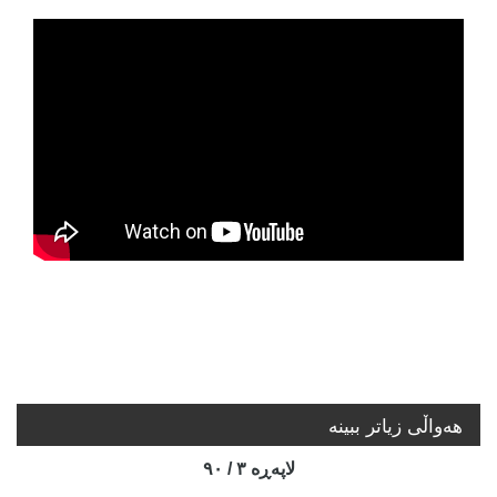
هه‌واڵی زیاتر ببینە
لاپه‌ڕه‌ ٣ / ٩٠