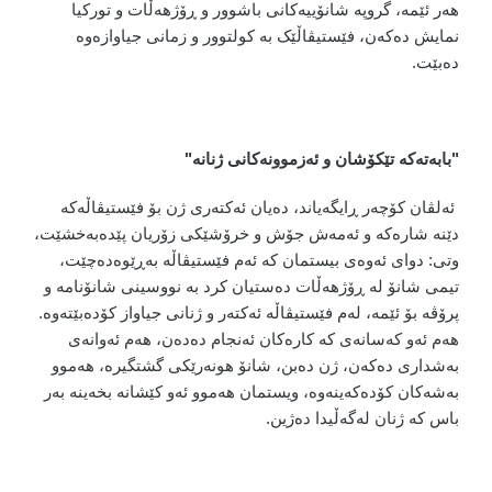
هەر ئێمە، گروپە شانۆییەکانی باشوور و ڕۆژهەڵات و تورکیا
نمایش دەکەن، فێستیڤاڵێک بە کولتوور و زمانی جیاوازەوە
دەبێت.
"
بابەتەکە تێکۆشان و ئەزموونەکانی ژنانە"
ئەلڤان کۆچەر ڕایگەیاند، دەیان ئەکتەری ژن بۆ فێستیڤاڵەکە
دێنە شارەکە و ئەمەش جۆش و خرۆشێکی زۆریان پێدەبەخشێت،
وتی: دوای ئەوەی بیستمان کە ئەم فێستیڤاڵە بەڕێوەدەچێت،
تیمی شانۆ لە ڕۆژهەڵات دەستیان کرد بە نووسینی شانۆنامە و
پرۆڤە بۆ ئێمە، لەم فێستیڤاڵە ئەکتەر و ژنانی جیاواز کۆدەبێتەوە.
هەم ئەو کەسانەی کە کارەکان ئەنجام دەدەن، هەم ئەوانەی
بەشداری دەکەن، ژن دەبن، شانۆ هونەرێکی گشتگیرە، هەموو
بەشەکان کۆدەکەینەوە، ویستمان هەموو ئەو کێشانە بخەینە بەر
باس کە ژنان لەگەڵیدا دەژین.