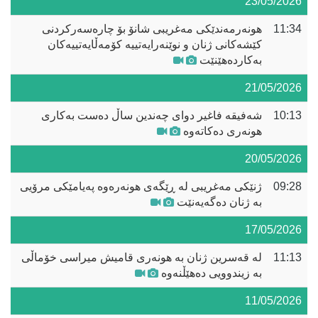
23/05/2026
11:34
هونەرمەندێکی مەغریبی شانۆ بۆ چارەسەرکردنی
کێشەکانی ژنان و نوێنەرایەتییە کۆمەڵایەتییەکان
بەکاردەهێنێت
21/05/2026
10:13
شەفیقە فاغیر دوای چەندین ساڵ دەست بەکاری
هونەری دەکاتەوە
20/05/2026
09:28
ژنێکی مەغریبی لە ڕێگەی هونەرەوە پەیامێکی مرۆیی
بە ژنان دەگەیەنێت
17/05/2026
11:13
لە قەسرین ژنان بە هونەری قامیش میراسی خۆماڵی
بە زیندوویی دەهێڵنەوە
11/05/2026