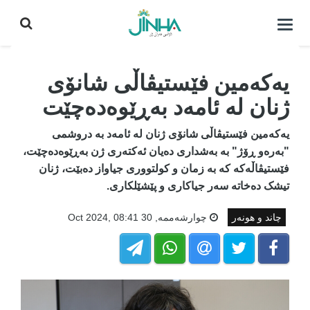
كردنه‌وه‌ی
لیست|
داخستن
یەکەمین فێستیڤاڵی شانۆی
ژنان لە ئامەد بەڕێوەدەچێت
یەکەمین فێستیڤاڵی شانۆی ژنان لە ئامەد بە دروشمی
"بەرەو ڕۆژ" بە بەشداری دەیان ئەکتەری ژن بەڕێوەدەچێت،
فێستیڤاڵەکە کە بە زمان و کولتووری جیاواز دەبێت، ژنان
تیشک دەخاتە سەر جیاکاری و پێشێلکاری.
چاند و هونەر
چوارشه‌ممه‌, 30 Oct 2024, 08:41