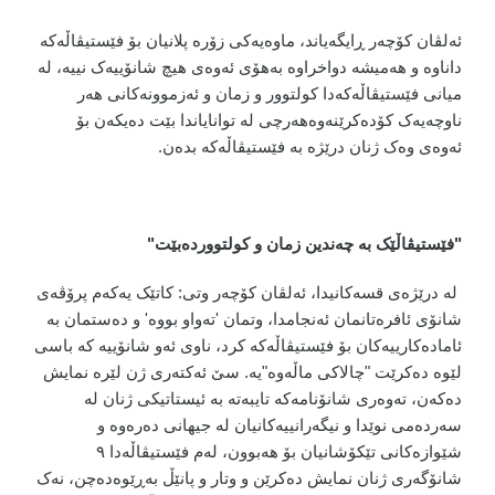
ئەلڤان کۆچەر ڕایگەیاند، ماوەیەکی زۆرە پلانیان بۆ فێستیڤاڵەکە
داناوە و هەمیشە دواخراوە بەهۆی ئەوەی هیچ شانۆییەک نییە، لە
میانی فێستیڤاڵەکەدا کولتوور و زمان و ئەزموونەکانی هەر
ناوچەیەک کۆدەکرێنەوەهەرچی لە توانایاندا بێت دەیکەن بۆ
ئەوەی وەک ژنان درێژە بە فێستیڤاڵەکە بدەن.
"
فێستیڤاڵێک بە چەندین زمان و کولتووردەبێت"
لە درێژەی قسەکانیدا، ئەلڤان کۆچەر وتی: کاتێک یەکەم پرۆڤەی
شانۆی ئافرەتانمان ئەنجامدا، وتمان 'تەواو بووە' و دەستمان بە
ئامادەکارییەکان بۆ فێستیڤاڵەکە کرد، ناوی ئەو شانۆییە کە باسی
لێوە دەکرێت "چالاکی ماڵەوە"یە. سێ ئەکتەری ژن لێرە نمایش
دەکەن، تەوەری شانۆنامەکە تایبەتە بە ئیستاتیکی ژنان لە
سەردەمی نوێدا و نیگەرانییەکانیان لە جیهانی دەرەوە و
شێوازەکانی تێکۆشانیان بۆ هەبوون، لەم فێستیڤاڵەدا ٩
شانۆگەری ژنان نمایش دەکرێن و وتار و پانێڵ بەڕێوەدەچن، نەک