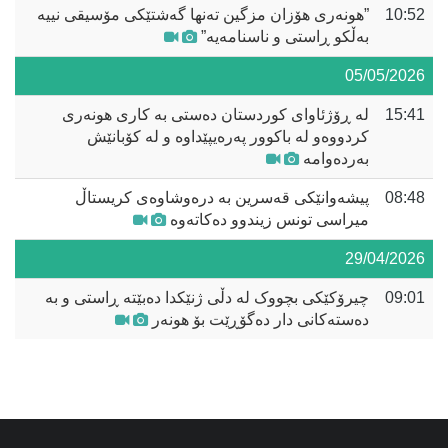
10:52
”هونەری هۆزان مزگین تەنها گەشتێکی مۆسیقی نییە
بەڵکو ڕاستی و ناسنامەیە”
05/05/2026
15:41
لە ڕۆژئاوای کوردستان دەستی بە کاری هونەری
کردووەو لە باکوور پەرەیپێداوە و لە کۆبانێش
بەردەوامە
08:48
پیشەوانێکی قەسرین بە درەوشاوەی کریستاڵ
میراسی تونس زیندوو دەکاتەوە
29/04/2026
09:01
چیرۆکێکی بچووک لە دڵی ژنێکدا دەبێتە ڕاستی و بە
دەستەکانی دار دەگۆڕێت بۆ هونەر