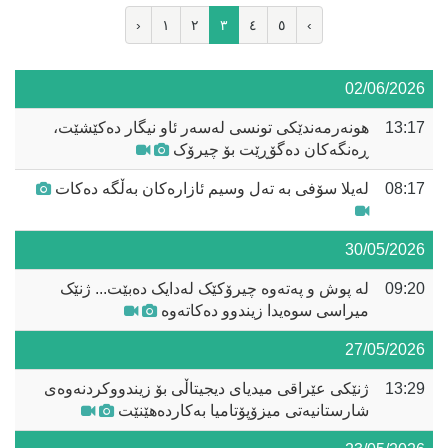
‹
١
٢
٣
٤
٥
›
02/06/2026
13:17
هونەرمەندێکی تونسی لەسەر ئاو نیگار دەکێشێت،
ڕەنگەکان دەگۆڕێت بۆ چیرۆک
08:17
لەیلا سۆفی بە تەل وسیم ئازارەکان بەڵگە دەکات
30/05/2026
09:20
لە پوش و پەتەوە چیرۆکێک لەدایک دەبێت... ژنێک
میراسی سوەیدا زیندوو دەکاتەوە
27/05/2026
13:29
ژنێکی عێراقی میدیای دیجیتاڵی بۆ زیندووکردنەوەی
شارستانیەتی میزۆپۆتامیا بەکاردەهێنێت