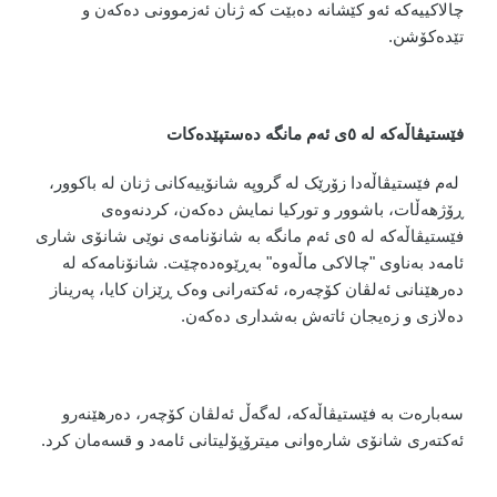
چالاکییەکە ئەو کێشانە دەبێت کە ژنان ئەزموونی دەکەن و
تێدەکۆشن.
فێستیڤاڵەکە لە ٥ی ئەم مانگە دەستپێدەکات
لەم فێستیڤاڵەدا زۆرێک لە گروپە شانۆییەکانی ژنان لە باکوور،
ڕۆژهەڵات، باشوور و تورکیا نمایش دەکەن، کردنەوەی
فێستیڤاڵەکە لە ٥ی ئەم مانگە بە شانۆنامەی نوێی شانۆی شاری
ئامەد بەناوی "چالاکی ماڵەوە" بەڕێوەدەچێت. شانۆنامەکە لە
دەرهێنانی ئەلڤان کۆچەرە، ئەکتەرانی وەک ڕێزان کایا، پەریناز
دەلازی و زەیجان ئاتەش بەشداری دەکەن.
سەبارەت بە فێستیڤاڵەکە، لەگەڵ ئەلڤان کۆچەر، دەرهێنەرو
ئەکتەری شانۆی شارەوانی میترۆپۆلیتانی ئامەد و قسەمان کرد.