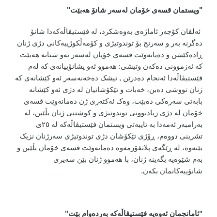
"ویستمان قسەی خۆمان لەسەر شانۆ هەبێت"
ئەلڤان کۆچەر ئاماژەی بەوەشکرد، لە فێستیڤاڵەکەدا شانۆ
دەگرنە بەر و سەرنج بۆ توندوتیژی و کۆمەڵکوژییەکانی دژی ژنان
ڕادەکێشن و دەیانەوێت قسەی خۆیان لەسەر ئەو شتانە هەبێت
کە ئەزموونی دەکەن وتیشی: هەموو ئەو یشانۆییانەی کە لەم
فێستیڤاڵەدا ئەنجام دەدرێن , تیشک دەخەنەسەر ئەو کێشانەی کە
ژنان تووشی دەبن، خەبات و تێکۆشانیان لە دژی ئەو کێشانە
بابەتی سەرەکی دەبێت، وەک ئەکتەری ژن دەمانەوێت قسەی
خۆمان لە دژی زیادبوونی توندوتیژی و کوشتنی ژنان بڵێین، لە
بەرامبەر ئەمەدا بە تایبەتی ویستمان فێستیڤاڵەکە لە ٢٥ی
تشرینی دووەم، ڕۆژی تێکۆشان دژی توندوتیژی سەرژنان نزیک
بێتەوە، لە ڕێگەی پلاتفۆرمەوە دەمانەوێت قسەی خۆمان بڵێین و
بەم شێوەیە بگەینە ژنان، با هەموو ژنان بێن سەیری
شانۆییەکانمان بکەن.
"
ئامانجمان ئەوەیە فێستیڤاڵەکە بەردەوام بێت"