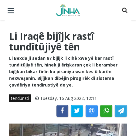
Menuyê
buguherîne
Li Iraqê bijîjk rastî
tundîtûjiyê tên
Li Bexda ji sedan 87 bijîjk li cihê xwe yê kar rastî
tunditûjiyê tên, hinek ji êrîşkaran çek li beramber
bijîjkan bikar tînîn ku piraniya wan kes û karên
nexweşanin. Bijîjkan dibêjin pirsgirêk di sîstema
çavdêriya tendirustiyê de ye.
tendûristî
Tuesday, 16 Aug 2022, 12:11