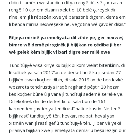
didin bi amêra westandina dil ya rengê dû, sê çar caran
rengê 10 car em dizanin xelet e. Lê belê çareyek din
nîne, em jî li rêbazên xwe yê parastinê digerin, dema em
li benda mirina nexweşekê ne, vegotina wê çavdêr dikin.”
Rêjeya mirinê ya emeliyata dil zêde ye, ger nexweş
bimre wê demê pirsgirêk ji bijîjkan re çêdibe ji ber
wê gelek kêm bijîjk vî barî digre ser milê xwe
Tundîtûjiyê wisa kiriye ku bijîjk bi kom welat biterikînin, di
lêkolînek ya sala 2017’an de derket holê ku ji sedan 77
bijîjkên ciwan koçber dibin, di sala 2019’an de berdevkê
wezareta tendirustiya Iraqê ragihand pêştir 20 hezar
kes koçber bûne û ji vana jî tundîtujî sedemê sereke ye.
Di lêkolînek din de derket ku di sala borî de 161
karmendên çavdêriya tendirustî hatine kuştin. Ne tenê
bijîjk rastî tundîtujiyê tên, hevkar, malbat, heval yan
xizmên wan jî rastî gef û tundîtujiyê tên. Ji ber vê yekê
piraniya bijîjkan xwe ji emeliyata demar û beşa lezgîn dûr