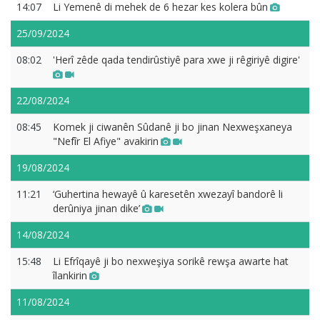
14:07
Li Yemenê di mehek de 6 hezar kes kolera bûn
25/09/2024
08:02
'Herî zêde qada tendirûstiyê para xwe ji rêgiriyê digire'
22/08/2024
08:45
Komek ji ciwanên Sûdanê ji bo jinan Nexweşxaneya
"Nefîr El Afiye" avakirin
19/08/2024
11:21
‘Guhertina hewayê û karesetên xwezayî bandorê li
derûniya jinan dike’
14/08/2024
15:48
Li Efrîqayê ji bo nexweşiya sorikê rewşa awarte hat
îlankirin
11/08/2024