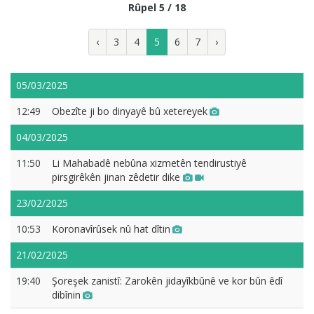
Rûpel 5 / 18
‹
3
4
5
6
7
›
05/03/2025
12:49
Obezîte ji bo dinyayê bû xetereyek
04/03/2025
11:50
Li Mahabadê nebûna xizmetên tendirustiyê
pirsgirêkên jinan zêdetir dike
23/02/2025
10:53
Koronavîrûsek nû hat dîtin
21/02/2025
19:40
Şoreşek zanistî: Zarokên jidayîkbûnê ve kor bûn êdî
dibînin