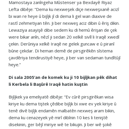
Mamostaya zanîngeha Mûstenser ya Bexdayê Riyaz
Lefta dibêje: “Dema ku nexweşek diçe nexweşxanê acizî
bi wan re heye û bijîjk jî di dema li gel wan diaxive de
rastî zehmetiyan tên. Ji ber nexweş aciz dibin û êriş dikin.
Lewaziya asayişê dibe sedem ku di hemû êrişan de çek
were bikar anîn, nêzî ji sedan 20 xelkê sivîl li Iraqê xwedî
çekin. Derûniya xelkê Iraqê ne gelek guncaw e û piranî
bûne çekdar. Di heman demê de pirsgirêkên sîstema
çavdêriya tendirustiyê heye, ji ber van sedaman tundîtûjî
heye.”
Di sala 2005’an de komek ku ji 10 bijîjkan pêk dihat
li Kerbela li Başûrê Iraqê hatin kuştin
Bijîjkek ya emeliyatê dibêje: “Ev cûrê pirsgirêkan wisa
kiriye ku dema tiştek çêdibe bijîjk bi xwe ev yek kiriye û
tenê divê bijîjk endamên malbatên nexweş aram bikin,
dema ku cenazeyek yê mirî dibînin 10 kes li teniştê
disekinin, ger bêjî miriye wê te bikujin. Ji ber wê şokê