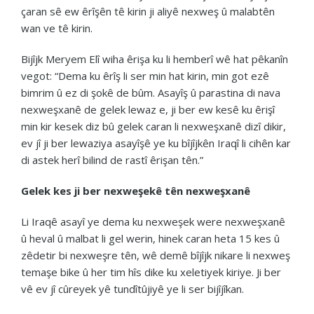
çaran sê ew êrîşên tê kirin ji aliyê nexweş û malabtên
wan ve tê kirin.
Bijîjk Meryem Elî wiha êrişa ku li hemberî wê hat pêkanîn
vegot: “Dema ku êrîş li ser min hat kirin, min got ezê
bimrim û ez di şokê de bûm. Asayîş û parastina di nava
nexweşxanê de gelek lewaz e, ji ber ew kesê ku êrişî
min kir kesek diz bû gelek caran li nexweşxanê dizî dikir,
ev jî ji ber lewaziya asayîşê ye ku bîjîjkên Iraqî li cihên kar
di astek herî bilind de rastî êrişan tên.”
Gelek kes ji ber nexweşekê tên nexweşxanê
Li Iraqê asayî ye dema ku nexweşek were nexweşxanê
û heval û malbat li gel werin, hinek caran heta 15 kes û
zêdetir bi nexweşre tên, wê demê bîjîjk nikare li nexweş
temaşe bike û her tim hîs dike ku xeletiyek kiriye. Ji ber
vê ev jî cûreyek yê tundîtûjiyê ye li ser bijîjîkan.