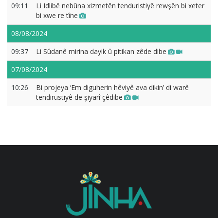
09:11
Li Idlibê nebûna xizmetên tenduristiyê rewşên bi xeter
bi xwe re tîne
08/08/2024
09:37
Li Sûdanê mirina dayik û pitikan zêde dibe
07/08/2024
10:26
Bi projeya ‘Em diguherin hêviyê ava dikin’ di warê
tendirustiyê de şiyarî çêdibe