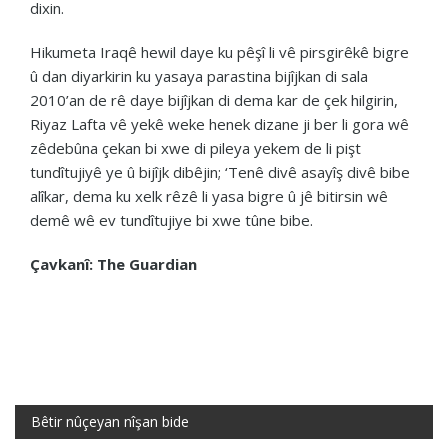
dixin.
Hikumeta Iraqê hewil daye ku pêşî li vê pirsgirêkê bigre
û dan diyarkirin ku yasaya parastina bijîjkan di sala
2010’an de rê daye bijîjkan di dema kar de çek hilgirin,
Riyaz Lafta vê yekê weke henek dizane ji ber li gora wê
zêdebûna çekan bi xwe di pileya yekem de li pişt
tundîtujiyê ye û bijîjk dibêjin; ‘Tenê divê asayîş divê bibe
alîkar, dema ku xelk rêzê li yasa bigre û jê bitirsin wê
demê wê ev tundîtujiye bi xwe tûne bibe.
Çavkanî: The Guardian
Bêtir nûçeyan nîşan bide