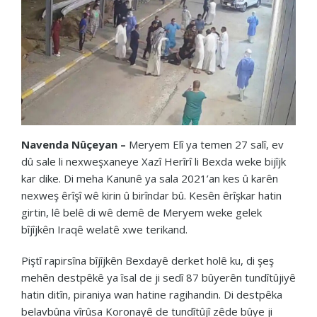
Navenda Nûçeyan –
Meryem Elî ya temen 27 salî, ev
dû sale li nexweşxaneye Xazî Herîrî li Bexda weke bijîjk
kar dike. Di meha Kanunê ya sala 2021’an kes û karên
nexweş êrîşî wê kirin û birîndar bû. Kesên êrîşkar hatin
girtin, lê belê di wê demê de Meryem weke gelek
bîjîjkên Iraqê welatê xwe terikand.
Piştî rapirsîna bîjîjkên Bexdayê derket holê ku, di şeş
mehên destpêkê ya îsal de ji sedî 87 bûyerên tundîtûjiyê
hatin ditîn, piraniya wan hatine ragihandin. Di destpêka
belavbûna vîrûsa Koronayê de tundîtûjî zêde bûye ji