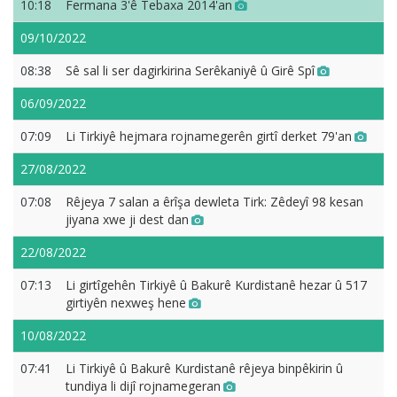
10:18
Fermana 3'ê Tebaxa 2014'an
09/10/2022
08:38
Sê sal li ser dagirkirina Serêkaniyê û Girê Spî
06/09/2022
07:09
Li Tirkiyê hejmara rojnamegerên girtî derket 79'an
27/08/2022
07:08
Rêjeya 7 salan a êrîşa dewleta Tirk: Zêdeyî 98 kesan
jiyana xwe ji dest dan
22/08/2022
07:13
Li girtîgehên Tirkiyê û Bakurê Kurdistanê hezar û 517
girtiyên nexweş hene
10/08/2022
07:41
Li Tirkiyê û Bakurê Kurdistanê rêjeya binpêkirin û
tundiya li dijî rojnamegeran