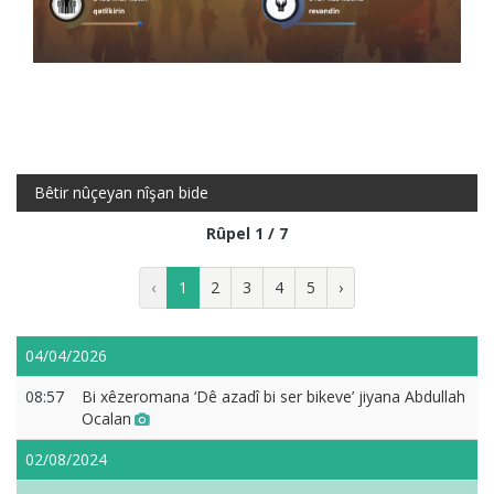
Bêtir nûçeyan nîşan bide
Rûpel 1 / 7
‹
1
2
3
4
5
›
04/04/2026
08:57
Bi xêzeromana ‘Dê azadî bi ser bikeve’ jiyana Abdullah
Ocalan
02/08/2024