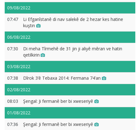
09/08/2022
07:47
Li Efganîstanê di nav salekê de 2 hezar kes hatine
kuştin
06/08/2022
07:30
Di meha Tîrmehê de 31 jin ji aliyê mêran ve hatin
qetilkirin
03/08/2022
07:38
Dîrok 3’ê Tebaxa 2014: Fermana 74’an
02/08/2022
08:03
Şengal: Ji fermanê ber bi xweseriyê
01/08/2022
07:36
Şengal: Ji fermanê ber bi xweseriyê