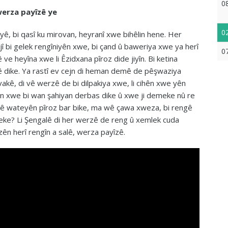
0
erza payîzê ye
0
ê, bi qasî ku mirovan, heyranî xwe bihêlin hene. Her
jî bi gelek rengîniyên xwe, bi çand û baweriya xwe ya herî
0
ve heyîna xwe li Êzidxana pîroz dide jiyîn. Bi ketina
ê dike. Ya rastî ev cejn di heman demê de pêşwaziya
kê, di vê werzê de bi dilpakiya xwe, li cihên xwe yên
emên xwe bi wan şahiyan derbas dike û xwe ji demeke nû re
alê wateyên pîroz bar bike, ma wê çawa xweza, bi rengê
neke? Li Şengalê di her werzê de reng û xemlek cuda
rzên herî rengîn a salê, werza payîzê.