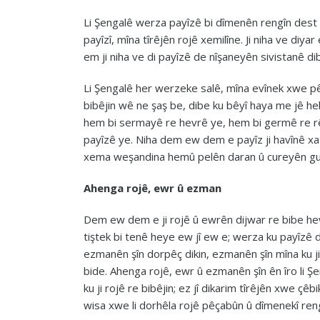
Li Şengalê werza payîzê bi dîmenên rengîn dest 
payîzî, mîna tîrêjên rojê xemilîne. Ji niha ve diya
em ji niha ve di payîzê de nîşaneyên sivistanê dib
Li Şengalê her werzeke salê, mîna evînek xwe p
bibêjin wê ne şaş be, dibe ku bêyî haya me jê 
hem bi sermayê re hevrê ye, hem bi germê re rê
payîzê ye. Niha dem ew dem e payîz ji havînê x
xema weşandina hemû pelên daran û cureyên gu
Ahenga rojê, ewr û ezman
Dem ew dem e ji rojê û ewrên dijwar re bibe hev
tiştek bi tenê heye ew jî ew e; werza ku payîzê 
ezmanên şîn dorpêç dikin, ezmanên şîn mîna ku j
bide. Ahenga rojê, ewr û ezmanên şîn ên îro li Ş
ku ji rojê re bibêjin; ez jî dikarim tîrêjên xwe çê
wisa xwe li dorhêla rojê pêçabûn û dîmenekî reng