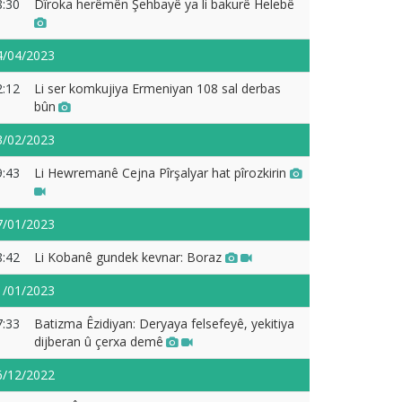
8:30
Dîroka herêmên Şehbayê ya li bakurê Helebê
4/04/2023
2:12
Li ser komkujiya Ermeniyan 108 sal derbas
bûn
3/02/2023
9:43
Li Hewremanê Cejna Pîrşalyar hat pîrozkirin
7/01/2023
8:42
Li Kobanê gundek kevnar: Boraz
1/01/2023
7:33
Batizma Êzidiyan: Deryaya felsefeyê, yekitiya
dijberan û çerxa demê
6/12/2022