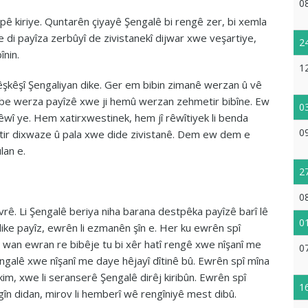
0
pê kiriye. Quntarên çiyayê Şengalê bi rengê zer, bi xemla
r e di payîza zerbûyî de zivistanekî dijwar xwe veşartiye,
2
înin.
1
êşkêşî Şengaliyan dike. Ger em bibin zimanê werzan û vê
hebe werza payîzê xwe ji hemû werzan zehmetir bibîne. Ew
0
wî ye. Hem xatirxwestinek, hem jî rêwîtiyek li benda
0
atir dixwaze û pala xwe dide zivistanê. Dem ew dem e
lan e.
2
0
rê. Li Şengalê beriya niha barana destpêka payîzê barî lê
0
dike payîz, ewrên li ezmanên şîn e. Her ku ewrên spî
i wan ewran re bibêje tu bi xêr hatî rengê xwe nîşanî me
0
engalê xwe nîşanî me daye hêjayî dîtinê bû. Ewrên spî mîna
bikim, xwe li seranserê Şengalê dirêj kiribûn. Ewrên spî
1
în didan, mirov li hemberî wê rengîniyê mest dibû.