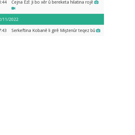
8:44
Cejna Êzî: Ji bo xêr û bereketa hilatina rojê
2/11/2022
7:43
Serkeftina Kobanê li girê Miştenûr teqez bû