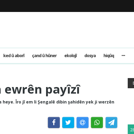
ked û aborî
çand û hûner
ekolojî
dosya
hiqûq
 ewrên payîzî
heye. Îro jî em li Şengalê dibin şahidên yek ji werzên
2