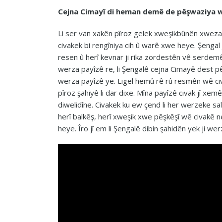
Cejna Cimayî di heman demê de pêşwaziya w
Li ser van xakên pîroz gelek xweşikbûnên xwezay
civakek bi rengîniya cih û warê xwe heye. Şengal 
resen û herî kevnar ji rika zordestên vê serdemê 
werza payîzê re, li Şengalê cejna Cimayê dest p
werza payîzê ye. Ligel hemû rê rû resmên wê civa
pîroz şahiyê li dar dixe. Mîna payîzê civak jî x
diwelidîne. Civakek ku ew çend li her werzeke s
herî balkêş, herî xweşik xwe pêşkêşî wê civakê 
heye. Îro jî em li Şengalê dibin şahidên yek ji we