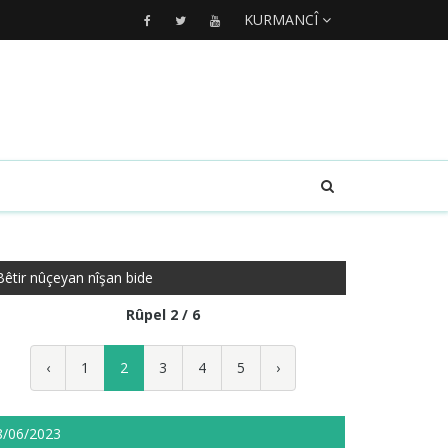
KURMANCÎ
Bêtir nûçeyan nîşan bide
Rûpel 2 / 6
‹
1
2
3
4
5
›
8/06/2023