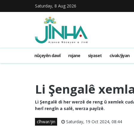
Saturday, 8 Aug 2026
nûçeyên dawî
rojane
siyaset
civak/jiyan
Li Şengalê xemla
Li Şengalê di her werzê de reng û xemlek cuda 
herî rengîn a salê, werza payîzê.
cîhwar/jin
Saturday, 19 Oct 2024, 08:44