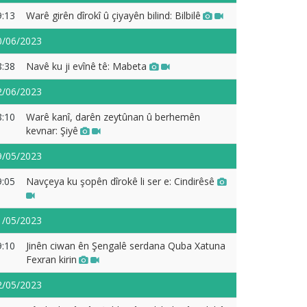
9:13
Warê girên dîrokî û çiyayên bilind: Bilbilê
0/06/2023
8:38
Navê ku ji evînê tê: Mabeta
2/06/2023
8:10
Warê kanî, darên zeytûnan û berhemên
kevnar: Şiyê
9/05/2023
9:05
Navçeya ku şopên dîrokê li ser e: Cindirêsê
1/05/2023
9:10
Jinên ciwan ên Şengalê serdana Quba Xatuna
Fexran kirin
2/05/2023