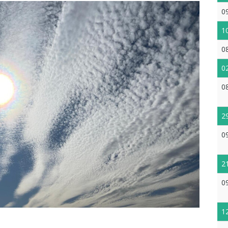
0
1
0
0
0
2
0
2
0
1