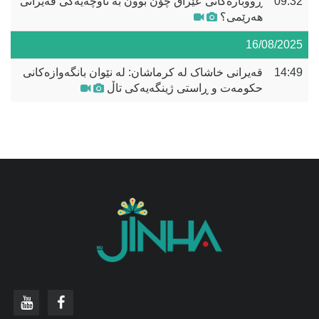
09:32
ڕووبارەکانی عێراق چۆن بوون بە ناوچەیەکی قەیرانی
هەرێمی؟
16/08/2025
14:49
قەیرانی خاشاک لە کرماشان: لە نێوان بانگەوازەکانی
حکومەت و ڕاستی ژینگەیەکی تاڵ