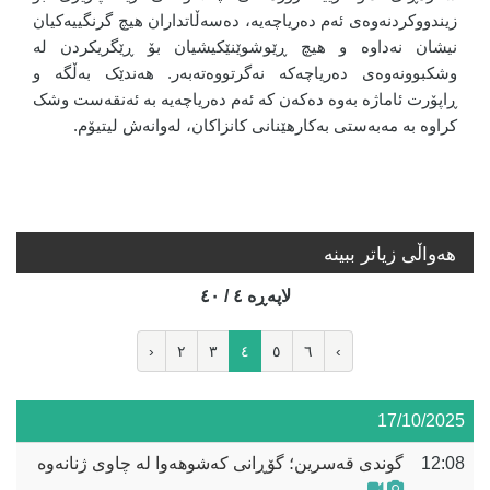
زیندووکردنەوەی ئەم دەریاچەیە، دەسەڵاتداران هیچ گرنگییەکیان
نیشان نەداوە و هیچ ڕێوشوێنێکیشیان بۆ ڕێگریکردن لە
وشکبوونەوەی دەریاچەکە نەگرتووەتەبەر. هەندێک بەڵگە و
ڕاپۆرت ئاماژە بەوە دەکەن کە ئەم دەریاچەیە بە ئەنقەست وشک
کراوە بە مەبەستی بەکارهێنانی کانزاکان، لەوانەش لیتیۆم.
هه‌واڵی زیاتر ببینە
لاپه‌ڕه‌ ٤ / ٤٠
‹
٢
٣
٤
٥
٦
›
17/10/2025
12:08
گوندی قەسرین؛ گۆڕانی کەشوهەوا لە چاوی ژنانەوە