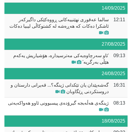
14/09/2025
12:11
سالما عەقوری نهێنییەکانی ڕووەکێکی داگیرکەر
ئاشکرا دەکات کە هەڕەشە لە کشتوکاڵی لیبیا دەکات
27/08/2025
09:13
'ئاو سەرچاوەیەکی مەترسیدارە، هۆشیاریش یەکەم
هێڵی بەرگریە'
24/08/2025
16:31
گەشەپێدان یان تێکدانی ژینگە؟... قەیرانی دارستان و
دروستکردنی ڕێگاوبان
08:13
ژینگەی هەڵەبجە گیرۆدەی پیسبوونی ئاوو هەواکەیەتی
18/08/2025