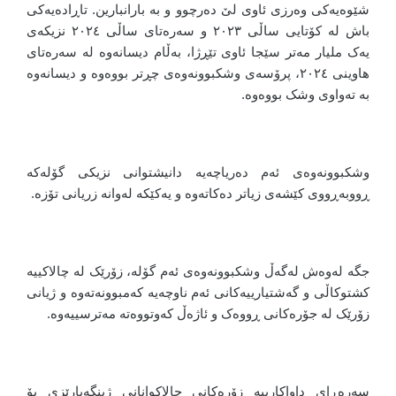
شێوەیەکی وەرزی ئاوی لێ دەرچوو و بە بارانبارین. تاڕادەیەکی
باش لە کۆتایی ساڵی ٢٠٢٣ و سەرەتای ساڵی ٢٠٢٤ نزیکەی
یەک ملیار مەتر سێجا ئاوی تێڕژا، بەڵام دیسانەوە لە سەرەتای
هاوینی ٢٠٢٤، پرۆسەی وشکبوونەوەی چڕتر بووەوە و دیسانەوە
بە تەواوی وشک بووەوە.
وشکبوونەوەی ئەم دەریاچەیە دانیشتوانی نزیکی گۆلەکە
ڕووبەڕووی کێشەی زیاتر دەکاتەوە و یەکێکە لەوانە زریانی تۆزە.
جگە لەوەش لەگەڵ وشکبوونەوەی ئەم گۆلە، زۆرێک لە چالاکییە
کشتوکاڵی و گەشتیارییەکانی ئەم ناوچەیە کەمبوونەتەوە و ژیانی
زۆرێک لە جۆرەکانی ڕووەک و ئاژەڵ کەوتووەتە مەترسییەوە.
سەرەڕای داواکارییە زۆرەکانی چالاکوانانی ژینگەپارێزی بۆ