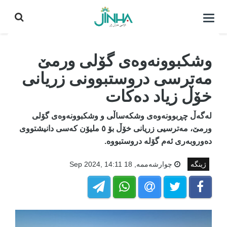
كردنه‌وه‌ی
لیست|
داخستن
وشکبوونەوەی گۆلی ورمێ
مەترسی دروستبوونی زریانی
خۆڵ زیاد دەکات
لەگەڵ چڕبوونەوەی وشکەساڵی و وشکبوونەوەی گۆلی
ورمێ، مەترسیی زریانی خۆڵ بۆ ٥ ملیۆن کەسی دانیشتووی
دەوروبەری ئەم گۆلە دروستبووە.
ژینگه
چوارشه‌ممه‌, 18 Sep 2024, 14:11