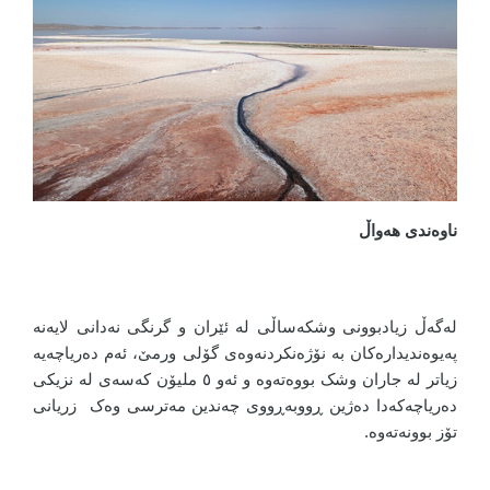
ناوەندی هەواڵ
لەگەڵ زیادبوونی وشکەساڵی لە ئێران و گرنگی نەدانی لایەنە
پەیوەندیدارەکان بە نۆژەنکردنەوەی گۆلی ورمێ، ئەم دەریاچەیە
زیاتر لە جاران وشک بووەتەوە و ئەو ٥ ملیۆن کەسەی لە نزیکی
دەریاچەکەدا دەژین ڕووبەڕووی چەندین مەترسی وەک زریانی
تۆز بوونەتەوە.