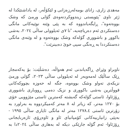
مەهدی زاری، زانای بومەلەرزەزانی و لێکۆڵەر، لە یاداشتێکدا لە
ژێر ناوی "پێویستی زیندووکردنەوەی گۆلی ورمێ کە وشک
بووەتەوە"، ڕایگەیاندووە کە بە پێی وێنە نوێیەکانی مانگی
دەستکردی ئەم دەریاچەیە، "تا ٧ی ئەیلوولی ساڵی ٢٠٢٤، بەشی
باکوور و باشووری گۆلەکە وشک بووەتەوە و لە وێنەی مانگی
دەستکرددا بە ڕەنگی سپی خوێ دەبینرێت".
ناوبراو وێڕای ڕاگەیاندنی ئەم هەواڵە، دەشڵێت: بۆ یەکەمجار
ڕێک ساڵێک لەمەوبەر لە ئەیلوولی ساڵی ٢٠٢٣، گۆلی ورمێ
نزیکەی تەواو وشک بووەوە، جگە لە حەوزە بچووکەکانی
قووڵترین بەشی باکووری و نزیک دەمی ڕووباری باشووری
ڕۆژئاوا، ئاستی گۆلەکە گەیشتە کەمترین ئاستی مێژوویی خۆی
بۆ ١٢٧٠ مەتر، کە زیاتر لە ٨ مەتر کەمیکردووە بە بەراورد بە
زۆرترین ئاستی ١٢٧٨.٤ مەتر لە مانگی ئایاری ساڵی ١٩٩٥ -
بەپێی زانیارییەکانی کۆمپانیای ئاو و ئاوەڕۆی ئازەربایجانی
ڕۆژئاوا- ئەم گۆلە جارێکی دیکە لە بەهاری ساڵی ٢٠٢٤دا بە