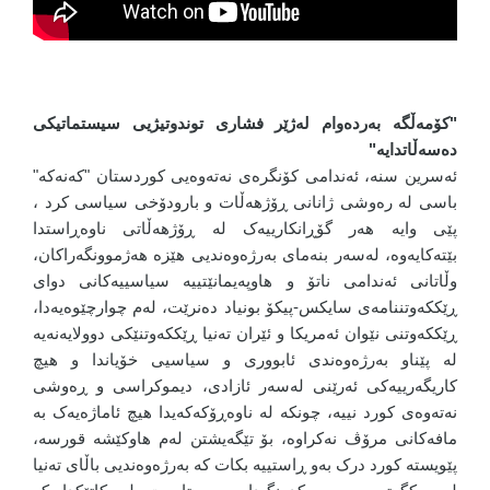
"کۆمەڵگە بەردەوام لەژێر فشاری توندوتیژیی سیستماتیکی
دەسەڵاتدایە"
ئەسرین سنە، ئەندامی کۆنگرەی نەتەوەیی کوردستان "کەنەکە"
باسی لە رەوشی ژانانی ڕۆژهەڵات و بارودۆخی سیاسی کرد ،
پێی وایە هەر گۆڕانکارییەک لە ڕۆژهەڵاتی ناوەڕاستدا
بێتەکایەوە، لەسەر بنەمای بەرژەوەندیی هێزە هەژموونگەراکان،
وڵاتانی ئەندامی ناتۆ و هاوپەیمانێتییە سیاسییەکانی دوای
ڕێککەوتننامەی سایکس-پیکۆ بونیاد دەنرێت، لەم چوارچێوەیەدا،
ڕێککەوتنی نێوان ئەمریکا و ئێران تەنیا ڕێککەوتنێکی دوولایەنەیە
لە پێناو بەرژەوەندی ئابووری و سیاسیی خۆیاندا و هیچ
کاریگەرییەکی ئەرێنی لەسەر ئازادی، دیموکراسی و ڕەوشی
نەتەوەی کورد نییە، چونکە لە ناوەڕۆکەکەیدا هیچ ئاماژەیەک بە
مافەکانی مرۆڤ نەکراوە، بۆ تێگەیشتن لەم هاوکێشە قورسە،
پێویستە کورد درک بەو ڕاستییە بکات کە بەرژەوەندیی باڵای تەنیا