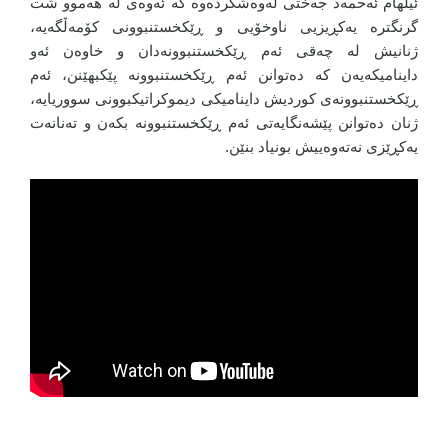
ئیلهام ئەحمەد جەختی لەوەشکردەوە کە ئەوەی لە هەموو شت
گرنگترە یەکڕیزیی ناوخۆیی و ڕێکخستنبوونی کۆمەڵگەیە،
ژنانیش لە چەقی ئەم ڕێکخستنبوونەدان و خاوەن ئەو
داینامیکەیەن کە دەتوانن ئەم ڕێکخستنبوونە پێکبهێنن، ئەم
ڕێکخستنبوونەی کوردیش داینامیکی دیموکراتیکبوونی سووریایە،
ژنان دەتوانن پێشەنگایەتی ئەم ڕێکخستنبوونە بکەن و تەنانەت
یەکڕێزی نەتەوەییش بونیاد بنێن.