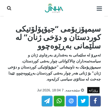
كردنه‌وه‌ی
لیست|
داخستن
سیمپۆزیۆمی “جیۆپۆلۆتیکی
کوردستان و دۆخی ژنان” لە
سلێمانی بەڕێوەچوو
ئەمڕۆ لە سلێمانی بە بەشداری بەرچاوی ژنان و
سیاسەتمەداران چالاکوانانی چوار بەشی کوردستان،
سیمپۆزیۆمێک بە ناونیشانی "جیۆپۆلۆتیکی کوردستان و دۆخی
ژنان" بۆ ژنانی هەر چوار بەشی کوردستان بەڕێووەچوو، تێیدا
جەخت لە ستاتۆی سیاسی کرایەوە.
ڕۆژانە
سێشه‌ممه‌, 7 Jul 2026, 18:04