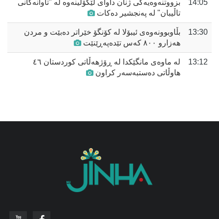
14:05
بزووتنەوەیەکی ژنان داوای لێکۆڵینەوە لە "تاوانەکانی
تاڵیبان" لە پەنجشیر دەکات
13:30
بڵاوبوونەوەی ئیبۆلا لە کۆنگۆ خێراتر دەبێت و مردن
هەزارو ٨٠٠ کەس تێدەپەڕێنێت
13:12
لە ماوەی مانگێکدا لە ڕۆژهەڵاتی کوردستان ٤٦
هاوڵاتی دەستبەسەر کراون