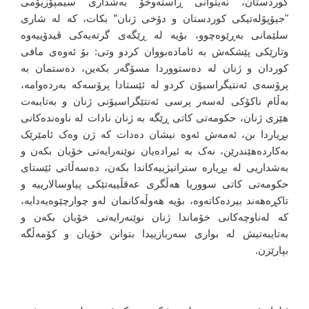
کوردستان، نەیتوانی ڕاستەوخۆ بەشداری سیمپۆزیۆمی
"جیۆپۆلەتیکی کوردستان و دۆخی ژنان” بکات، کە لە شاری
سلێمانی بەڕێوەچوو، بۆیە لە ڕێگەی گرتەیەکی ڤیدۆییەوە
وتارێکی پێشکەش بە ئامادەبووان کردو وتی: بۆ ئەوەی مافی
کوردان و ژنان لە دەستووردا مسۆگەر بکەین، دەستمان بە
پرۆسەی ئەنتیگراسیۆن کردو لە ئێستادا پرۆسەکە بەردەوامە،
بەڵام ناکۆکی لەسەر پرسی ئەنتێگراسیۆنی ژنان و بەتایبەت
هێزی ژنان، حکومەتی کاتی ڕێگە بە ژنان نادات لە ناوەندەکانی
بڕیاردا بن، ئەمەش ئەوە نیشان دەدات کە ژن وەک ئامێرێک
بەکاردەهێندرێن، نەک بە ئیرادەیان نوێنەرایەتی خۆیان بکەن و
بەشداریی لە بڕیارە ستراتیژییەکاندا بکەن، دەسەڵاتی ئێستای
حکومەتی کاتی سووریا هەڵگری عەقڵییەتێکی پیاوسالارییە و
تاکڕەهەند بیردەکاتەوە، بۆیە هەوڵەکانمان لەو چوارچێوەیەدایە،
کە لەناوچەکانی خۆماندا ژنان نوێنەرایەتی خۆیان بکەن و
بەتایبەتیش لە بواری سەربازییدا بتوانن خۆیان و کۆمەڵگە
بپارێزن.