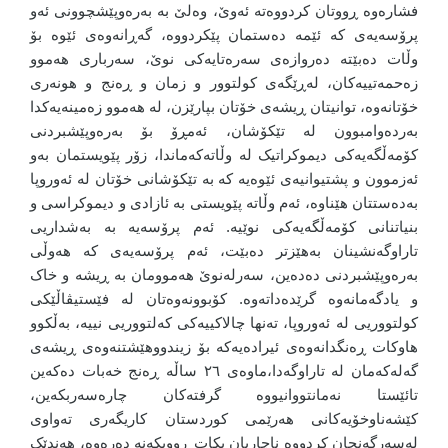
فشارەوە ڕووتان کردووەتە ئەوێ، وەلێ بە بەرەوپێشچوونی ئەو
پرۆسەیەی کە ئێمە دەستمان پێکردووە، گەڕانەوەی ئێوە بۆ
وڵات دەبێتە دەروازەی سەرەتایەکی نوێ، سەرباری هەموو
زەحمەتییەکان، لەڕێگەی کولتوور و زمان و ڕەنج و هونەری
خۆتانەوە، توانیتان ڕیشەی خۆتان بپارێزن، لە هەموو زەمینەیەکدا
بەردەوامبوون لە تێکۆشان، ئەمڕۆ بۆ بەرەوپێشبردنی
کۆمەڵگەیەکی دیموکراتیک لە وڵاتەکەماندا، زۆر پێویستمان بەو
ئەزموون و پشتیوانیەی ئێوەیە کە بە تێکۆشانی خۆتان لە ئەوروپا
بەدەستتان هێناوە، ئەم وڵاتە پێویستی بە ئازادی و دیموکراسی و
بنیاتنانی کۆمەڵگەیەکی نوێیە. ئەم پرۆسەیە بە بەشداریی
تاراوگەنشینان بەهێزتر دەبێت، ئەم پرۆسەیەی کە هەوڵی
بەرەوپێشبردنی دەدەین، سەرلەنوێ هەموومان بە ڕیشە و خاک
و یادگەمانەوە گرێدەداتەوە. کۆبوونەوەتان لە فێستیڤاڵێکی
کولتووریی لە ئەوروپا، تەنها چالاکییەکی کەلتووریی نییە، بەڵکوو
هاوکات ڕەنگدانەوەی ئیرادەیەکە بۆ زیندووهێشتنەوەی ڕیشەی
گەلەکەمان لە تاراوگەدا،ماوەی ٢٦ ساڵە ڕەنج خەبات دەکەین
تائێستا نەمانتووانیووە گرفتەکان چارەسەربکەین،
کێشەناوخۆیەکانی هەرێمی کوردستان کاریگەری تەواوی
لەسەرگەنجان کردووە ناچاریان بکات ڕووبکەنە دەرەوە، هەندێک