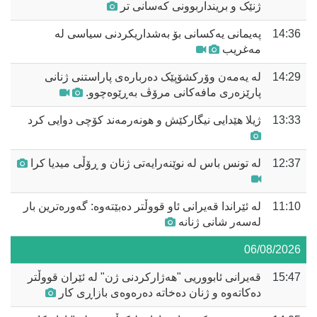
ژنێک و برینداربوونی کەسانی تر
14:36
پەیمانی یەکسانی بۆ بەشداریکردنی سیاسی لە
مەغریب
14:29
لە یەمەن وۆرکشۆپێک دەربارەی پاراستنی ژنانی
پارێزەری مافەکانی مرۆڤ بەڕێوەچوو.
13:33
ژیلا هێدایی نیگارکێش و هونەرمەند کۆچی دوایی کرد
12:37
لە تونس باس لە نوێنەرایەتی ژنان و ڕۆڵی میدیا کرا
11:10
لە ئێراندا قەیرانی ئاو قووڵتر دەبێتەوە: گەورەترین بار
لەسەر شانی ژنانە
06/08/2026
15:47
قەیرانی ئابووریی "هەژارکردنی ژن" لە ئێران قووڵتر
دەکاتەوە و ژنان دەخاتە دەرەوەی بازاڕی کار