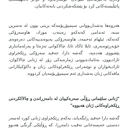
پانێڵیستەکانی کرد بۆ پێشکەشکردنی بابەتەکانیان.
هەروەها بەشداربووانی سیمپۆزیۆمەکە بریتی بوون لە نەسرین
سنە، ئەندامی کەنەکەو زەینەب موراد، هاوسەرۆکی
کەنەکە، ئیلهام ئەحمەد، هاوسەرۆکی پەیوەندییەکانی دەرەوەی
خۆبەڕێوەبەری، ئایلا ئاکاد ئاتا، چالاکوانی تەژەئا و پەرلەمانتاری
پێشووی هەدەپە، گەشە دارا، حەفید سەرۆکی ڕێکخراوی
ئازادبوون، بەئامادەبوونی ژمارەیەکی زۆر لە ژنانی چالاکوان،
ئازادیخوازان و نوێنەرانی ڕێکخراوەکانی ژنان و داکۆکیکارانی
مافەکانی ژنان بەشداری ئەم سیمپۆزیۆمەیان کردووە.
"ژنانی سلێمانی ڕۆڵی سەرەکییان لە دامەزراندن و چالاککردنی
ڕێکخراوەکانی ژنان هەبووە"
گەشە دارا حەفید ڕایگەیاند، یەکەم ڕێکخراوی ژنانی کورد لەسەر
دەستی حەپسەخانی نەقیب دامەزرا، کە ڕۆڵێکی گرنگی هەبوو