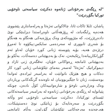
"لە ڕێگەی بەرخۆدانی ژنانەوە دەکرێت سیاسەتی ناوخۆیی
تورکیا بگۆڕدرێت"
پاشان، ئایلا ئاکات ئاتا، چالاکوانی تەژەئا و پەرلەمانتاری پێشووی
هەدەپە ڕایگەیاند، لە ڕۆژهەڵاتی ناوەڕاستدا دیزاینێکی نوێ
دادەڕێژرێت، کە مێژووەکەی وەک پرۆژەیەکی هەنگاو بە هەنگاو
بۆ شەڕی ئابووری لە سەردەمی سایکس-پیکۆوە تا ئەمڕۆ
درێژەی هەیە، بۆیە پێویستە ژنانی کورد خۆیان لەناو ئەم
گۆڕانکارییانەدا ڕێکبخەن، نەک بۆ بەدیهێنانی دەسەڵات، بەڵکو بۆ
بەدیهێنانی ئامانجە ڕەواکانی خۆیان، تەڤگەری ژنی ئازاد و
دیموکراتیک "تەژەئا" لەسەر بنەمای تێکۆشانی ژنانی کورد کار
دەکات و هیچ هێزێک ناتوانێت لە بەرامبەر ئیرادەی ئەواندا
بوەستێت، ژنان تا جێگیربوونیان لە ناوەندە گرنگەکانی بڕیاردان
وەک وەزارەتی ناوخۆ و شارەوانییەکان کۆڵ نادەن، چونکە
پێیانوایە لە ڕێگەی بەرخۆدانی ژنانەوە لە بەرامبەر سیاسەتەکانی
ئێستای تورکیادا، دەکرێت سیاسەتی ناوخۆیی ئەو وڵاتە
بگۆڕدرێت و سەرەتایەک بۆ ژیانێکی نوێ دەستپێبکات،
هەرچەندە مەرجەکانی تێکۆشان گۆڕاون، بەڵام ئامانجی