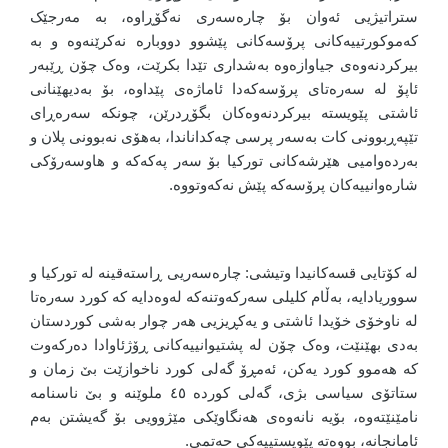
ستراتیژیی ئەوان بۆ چارەسەری نەگۆڕاوە، بە مەرجێک
کەموکورتییەکانی پرۆسەکانی پێشوو دووبارە نەکرێنەوە و بە
بیرکردنەوەی جیاوازەوە بەشداری تێدا بکرێت، وەک چۆن ڕێبەر
ئاپۆ لە سەرەتای پرۆسەکەدا ئاماژەی پێداوە، بۆ بەدیهێنانی
ئاشتی پێویستە بیرکردنەوەکان بگۆڕدرێن، چونکە سەرەڕای
تێپەڕبوونی کات بەسەر پرسی چەکداناندا، بەهۆی نەبوونی پلان و
بەردەوامیی هێرشەکانی تورکیا بۆ سەر پەکەکە و هاوسەرۆکی
شارەوانییەکان پرۆسەکە پێش نەکەوتووە.
لە کۆتایی قسەکانیدا وتیشی: چارەسەریی ڕاستەقینە لە تورکیا و
سووریادایە، بەڵام کلیلی سەرکەوتنەکە لەوەدایە کە کورد سەرەتا
لە ناوخۆی خۆیدا ئاشتی و یەکڕیزیی هەر چوار بەشی کوردستان
بەدی بهێنێت، وەک چۆن لە پشتیوانییەکانی ڕۆژئاوادا دەرکەوت
کە هەموو کورد یەکن، ئەمڕۆ گەلی کورد ناخوازێت بێ زمان و
ستاتۆی سیاسی بژی، گەلی کوردە ٤٥ ملوێنە و بێ ناسنامە
نامێنێتەوە، بۆیە نانەوەی هەنگاوێکی مێژوویی بۆ گەیشتن بەم
ئامانجانە، بووەتە پێویستییەکی حەتمی.