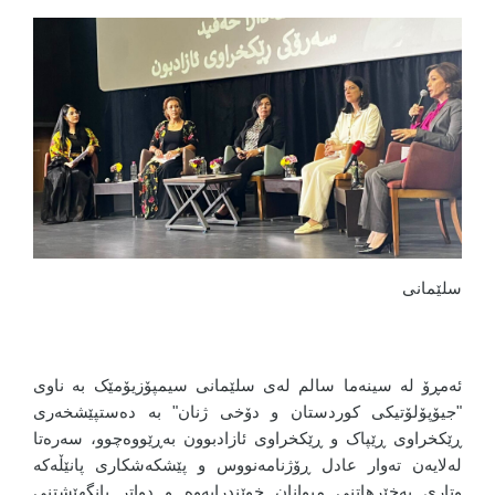
سلێمانی
ئەمڕۆ لە سینەما سالم لەی سلێمانی سیمپۆزیۆمێک بە ناوی
"جیۆپۆلۆتیکی کوردستان و دۆخی ژنان" بە دەستپێشخەری
ڕێکخراوی ڕێپاک و ڕێکخراوی ئازادبوون بەڕێووەچوو، سەرەتا
لەلایەن تەوار عادل ڕۆژنامەنووس و پێشکەشکاری پانێڵەکە
وتاری بەخێرهاتنی میوانان خوێندرایەوە و دواتر بانگهێشتنی