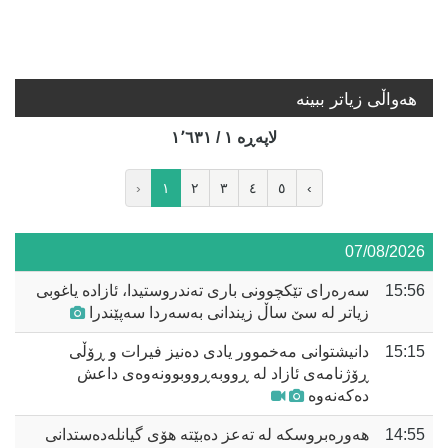
هه‌واڵی زیاتر ببینە
لاپه‌ڕه‌ ١ / ١٬٦٣١
‹
١
٢
٣
٤
٥
›
07/08/2026
15:56
سەرەرای تێکچوونی باری تەندروستیدا، ئازادە یاغوبی
زیاتر لە سێ ساڵ زیندانی بەسەردا سەپێندرا
15:15
دانیشتوانی مەخموور یادی دەنیز فیرات و ڕۆڵی
ڕۆژنامەی ئازاد لە ڕووبەڕووبوونەوەی داعش
دەکەنەوە
14:55
هەورەبروسکە لە تەعز دەبێتە هۆی گیانلەدەستدانی