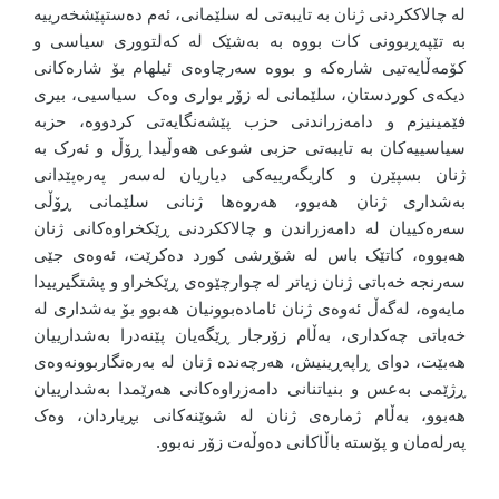
لە چالاککردنی ژنان بە تایبەتی لە سلێمانی، ئەم دەستپێشخەرییە
بە تێپەڕبوونی کات بووە بە بەشێک لە کەلتووری سیاسی و
کۆمەڵایەتیی شارەکە و بووە سەرچاوەی ئیلهام بۆ شارەکانی
دیکەی کوردستان، سلێمانی لە زۆر بواری وەک سیاسیی، بیری
فێمینیزم و دامەزراندنی حزب پێشەنگایەتی کردووە، حزبە
سیاسییەکان بە تایبەتی حزبی شوعی هەوڵیدا ڕۆڵ و ئەرک بە
ژنان بسپێرن و کاریگەرییەکی دیاریان لەسەر پەرەپێدانی
بەشداری ژنان هەبوو، هەروەها ژنانی سلێمانی ڕۆڵی
سەرەکییان لە دامەزراندن و چالاککردنی ڕێکخراوەکانی ژنان
هەبووە، کاتێک باس لە شۆڕشی کورد دەکرێت، ئەوەی جێی
سەرنجە خەباتی ژنان زیاتر لە چوارچێوەی ڕێکخراو و پشتگیرییدا
مایەوە، لەگەڵ ئەوەی ژنان ئامادەبوونیان هەبوو بۆ بەشداری لە
خەباتی چەکداری، بەڵام زۆرجار ڕێگەیان پێنەدرا بەشدارییان
هەبێت، دوای ڕاپەڕینیش، هەرچەندە ژنان لە بەرەنگاربوونەوەی
ڕژێمی بەعس و بنیاتنانی دامەزراوەکانی هەرێمدا بەشدارییان
هەبوو، بەڵام ژمارەی ژنان لە شوێنەکانی بڕیاردان، وەک
پەرلەمان و پۆستە باڵاکانی دەوڵەت زۆر نەبوو.