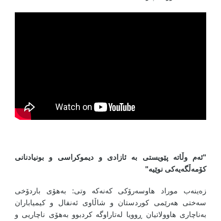
"ئەم وڵاتە پێویستی بە ئازادی و دیموکراسی و بونیادنانی
کۆمەڵگەیەکی نوێیە"
زەینەب موراد هاوسەرۆکی کەنەکە وتی: بەهۆی باردۆخی
سەختی هەرێمی کوردستان و شاڵاوی ئەنفال و کیمیاباران
بەناچاری هاوولاتیان ڕوویا لەتاراوگە کردبوو بەهۆی ناچاریی و