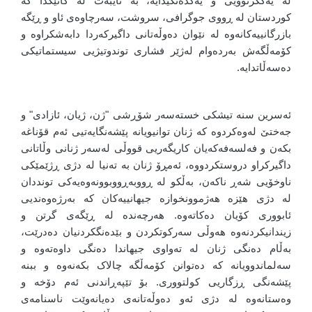
لە یەکگرتوویی و یەکدەنگیدایە، بە تایبەت لە کاتێکدا کە
کوردستان لە ڕووی جوگرافی، سروشت، سەرچاوەی ئاو و ڕێگە
بازرگانییەکانەوە لە نێوان دەوڵەتانی داگیرکەردا دابەشکراوە و
کۆمەڵگەش بەردەوام لەژێر فشاری توندوتیژیی سیستماتیکی
دەسەڵاتدایە.
ئەسرین سنە تیشکی خستەسەر شۆڕشی "ژن، ژیان، ئازادی" و
جەختێ لەوەکردوە کە ژنان توانیویانە پێشەنگایەتیی ئەم قۆناغە
بکەن و فەلسەفەکەیان کاریگەریی قووڵی لەسەر ژنانی وڵاتانی
داگیرکراو دروستکردووە، ئەمڕۆ ژنان بە تەنیا لە دژی ڕژێمێکی
ناوخۆیی شەڕ ناکەن، بەڵکو لە ڕووبەڕووبوونەوەیەکی تونددان
لە دژی هێزە هەژموونخوازە جیهانییەکان کە بەرژەوەندیی
ئابووری کۆیان دەکاتەوە. هەرچەندە لە ڕێگەی گرتن و
زیندانیکردنەوە هەوڵی سەرکوتکردن و بێدەنگکردنیان دەدرێت،
بەڵام دەنگی ژنان لە تەواوی جیهاندا دەنگی داوەتەوە و
سەلماندوویانە کە دەتوانن کۆمەڵگە چالاک بکەنەوە و ببنە
پێشەنگی ڕزگاریی کولتووری. بۆ تێپەڕاندنی ئەم دۆخە و
وەستانەوە لە دژی ئەو دەوڵەتانەی دەیانەوێت ناسنامەی