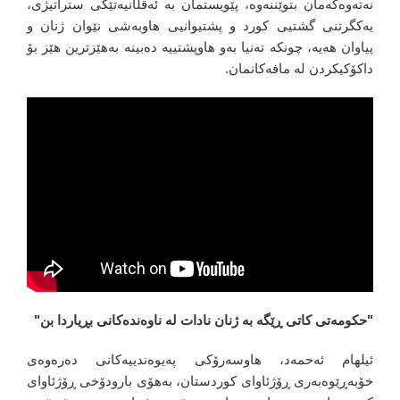
نەتەوەکەمان بتوێننەوە، پێویستمان بە ئەقڵانیەتێکی ستراتیژی،
یەکگرتنی گشتیی کورد و پشتیوانیی هاوبەشی نێوان ژنان و
پیاوان هەیە، چونکە تەنیا بەو هاوپشتییە دەبینە بەهێزترین هێز بۆ
داکۆکیکردن لە مافەکانمان.
"حکومەتی کاتی ڕێگە بە ژنان نادات لە ناوەندەکانی بڕیاردا بن"
ئیلهام ئەحمەد، هاوسەرۆکی پەیوەندییەکانی دەرەوەی
خۆبەڕێوەبەری ڕۆژئاوای کوردستان، بەهۆی بارودۆخی ڕۆژئاوای