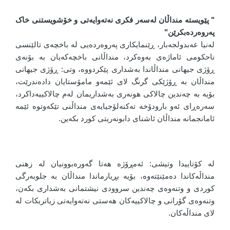
" پێویستە منداڵان لەسەر فکری نەتەوایەتی و خۆشویستنی خاک
پەروەردەبکرێن"
لەنیا عەبدولجەبار، ڕێنمایکاری پەروەردەیی لە باخچەی تالێنسی
ناحکومی ئاماژەی بەوەکرد، منداڵانی باخچەکەیان بە بۆنەی
ڕۆژی جیهانی منداڵاندا بەشداری پێکردووە، وتی: ڕۆژی جیهانی
منداڵان بە ڕۆژێکی گرنگ لای ئێمەو مامۆستایان دادەندرێت،
بۆیە بە چەندین چالاکی هونەری بەشداریمان لەم چالاکییەداکرد،
سەرەڕای ئەو بارودۆخە تەکنەلۆجیایەی منداڵنی تێکەوتوە ئێمە
ئامانجمانە منداڵان ئاشنای دابونەریتی کورد بکەین.
لە کۆتاییدا وتیشی: ئەمڕۆژە هەتا گەورەبوونیان لە زهنی
منداڵەکاندا دەمێنێتەوە، بۆیە بڕیارماندا منداڵان بە جلوبەرگی
کوردی و وتنەوەی چەندین سروودی نیشتمانی بەشداری بکەن،
وتنەوەی گۆرانی و چالاکییەکان هەستی نەتەوایەتی زیاتربکات لە
لای منداڵەکان.