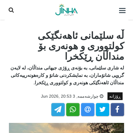
كردنه‌وه‌ی
لیست|
داخستن
ڵە سلێمانی ئاهەنگێکی
کولتووری و هونەری بۆ
منداڵان ڕێکخرا
لە شاری سلێمانی، بە بۆنەی ڕۆژی جیهانی منداڵان، لە لایەن
گروپی شانۆماران، بە نمایشکردنی شانۆ و کارەهونەرییەکانی
منداڵان ئاهەنگێکی هونەری و کولتووری ڕێکخرا.
ڕۆژانە
چوارشه‌ممه‌, 3 Jun 2026, 20:53