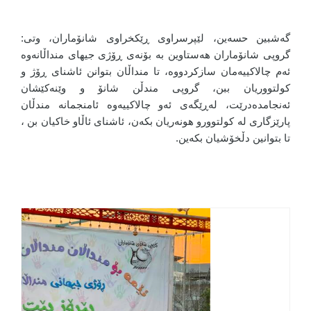
گەشبین حسەین، لێپرسراوی ڕێکخراوی شانۆماران، وتی:
گروپی شانۆماران هەستاوین بە بۆنەی ڕۆژی جیهای منداڵانەوە
ئەم چالاکییەمان سازکردووە، تا منداڵان بتوانن ئاشنای ڕۆژ و
کولتووریان ببن، گروپی مندڵن شانۆ و وێنەکێشان
ئەنجامدەدرێت، لەڕێگەی ئەو چالاکییەوە ئامنجمانە مندڵان
پارێزگاری لە کولتوورو هونەریان بکەن، ئاشنای ئاڵاو خاکیان بن ،
تا بتوانین دڵخۆشیان بکەین.