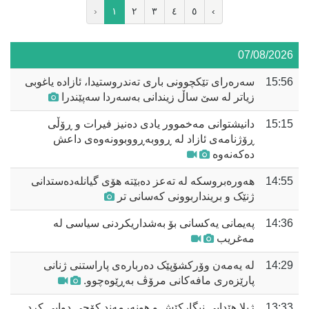
‹
١
٢
٣
٤
٥
›
07/08/2026
15:56
سەرەرای تێکچوونی باری تەندروستیدا، ئازادە یاغوبی
زیاتر لە سێ ساڵ زیندانی بەسەردا سەپێندرا
15:15
دانیشتوانی مەخموور یادی دەنیز فیرات و ڕۆڵی
ڕۆژنامەی ئازاد لە ڕووبەڕووبوونەوەی داعش
دەکەنەوە
14:55
هەورەبروسکە لە تەعز دەبێتە هۆی گیانلەدەستدانی
ژنێک و برینداربوونی کەسانی تر
14:36
پەیمانی یەکسانی بۆ بەشداریکردنی سیاسی لە
مەغریب
14:29
لە یەمەن وۆرکشۆپێک دەربارەی پاراستنی ژنانی
پارێزەری مافەکانی مرۆڤ بەڕێوەچوو.
13:33
ژیلا هێدایی نیگارکێش و هونەرمەند کۆچی دوایی کرد