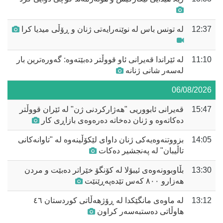
12:37
لە تونس باس لە نوێنەرایەتی ژنان و ڕۆڵی میدیا کرا
11:10
لە ئێراندا قەیرانی ئاو قووڵتر دەبێتەوە: گەورەترین بار
لەسەر شانی ژنانە
06/08/2026
15:47
قەیرانی ئابووریی "هەژارکردنی ژن" لە ئێران قووڵتر
دەکاتەوە و ژنان دەخاتە دەرەوەی بازاڕی کار
14:05
بزووتنەوەیەکی ژنان داوای لێکۆڵینەوە لە "تاوانەکانی
تاڵیبان" لە پەنجشیر دەکات
13:30
بڵاوبوونەوەی ئیبۆلا لە کۆنگۆ خێراتر دەبێت و مردن
هەزارو ٨٠٠ کەس تێدەپەڕێنێت
13:12
لە ماوەی مانگێکدا لە ڕۆژهەڵاتی کوردستان ٤٦
هاوڵاتی دەستبەسەر کراون