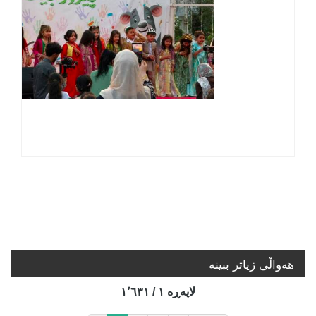
هه‌واڵی زیاتر ببینە
لاپه‌ڕه‌ ١ / ١٬٦٣١