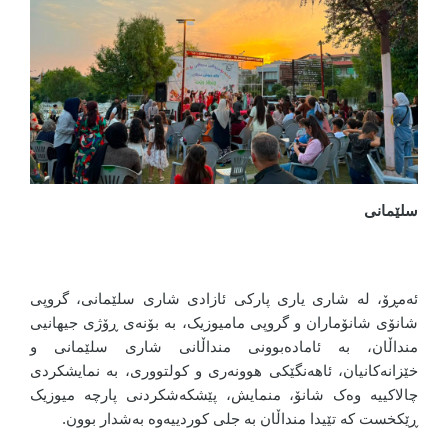
سلێمانی
ئەمڕۆ، لە شاری یاری پارکی ئازادی شاری سلێمانی، گروپی
شانۆی شانۆماران و گروپی مامیوزیک، بە بۆنەی ڕۆژی جیهانیی
منداڵان، بە ئامادەبوونی منداڵانی شاری سلێمانی و
خێزانەکانیان، ئاهەنگێکی هوونەری و کولتووری، بە نمایشکردی
چالاکییە وەک شانۆ، منمایش، پێشکەشکردنی پارچە میوزیک
ڕێکخست کە تێیدا منداڵان بە جلی کوردییەوە بەشدار بوون.