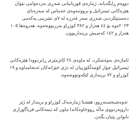
دووەم ڕایگەیاند، ژمارەی قوربانیانی شەڕی بەردەوامی نێوان
هێزەکانی ئیسرائیل و بزووتنەوەی حەماس لە سەرەتای
دەستپێکردنی شەڕی سەر غەززە لە ٧ی تشرینی یەکەمی
٢٠٢٣ەوە بۆ ٤٤ هەزار و ٣٨٢ کوژراو بەرزبووەتەوە، هەروەها ١٠٥
هەزار و ١٤٢ کەسیش برینداربوون.
ئاماژەی بەوەشکرد، لە ماوەی ٢٤ کاتژمێری ڕابردوودا هێزەکانی
ئیسرائیل چوار کۆمەڵکوژییان لە دژی خێزانەکان ئەنجامداوە و ١٩
کوژراو و ٧٢ برینداری لێکەوتووەتەوە.
ئەوەشیخستەڕوو، هێشتا ژمارەیەک کوژراو و بریندار لە ژێر
داروپەردووی ماڵە ڕووخاوەکاندا ماون کە تیمەکانی فریاگوزاری
ناتوانن پێیان بگەن.