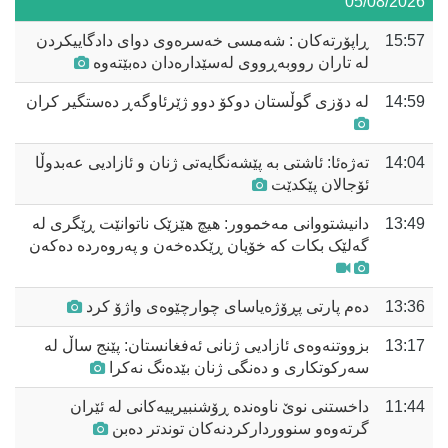
05/08/2026
15:57
ڕاپۆرتەکان : شەمسی خەسرەوی دوای دادگاییکردن
لە تاران رووبەڕووی لەسێدارەدان دەبێتەوە
14:59
لە دۆزی گوڵستان دوکۆ دوو ژێرئاوگەڕ دەستگیر کران
14:04
تەژەئا: ئاشتی بە پێشەنگایەتی ژنان و ئازادیی عەبدوڵا
ئۆجالان پێکدێت
13:49
دانیشتووانی مەخموور: هیچ هێزێک ناتوانێت ڕێگری لە
گەلێک بکات کە خۆیان ڕێکدەخەن و پەروەردە دەکەن
13:36
دەم پارتی پڕۆژەیاسای چوارچێوەی واژۆ کرد
13:17
بزووتنەوەی ئازادیی ژنانی ئەفغانستان: پێنج ساڵ لە
سەرکوتکاری و دەنگی ژنان بێدەنگ نەکرا
11:44
داخستنی نوێ ناوەندە ڕۆشنبیرییەکانی لە ئێران
گرتەوەو سنووردارکردنەکان توندتر دەبن