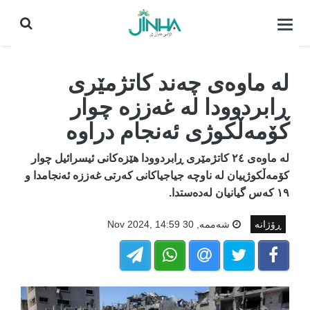
كردنه‌وه‌ی
لیست|
داخستن
لە ماوەی چەند کاتژمێری
ڕابردوودا لە غەززە چوار
کۆمەڵکوژی ئەنجام دراوە
لە ماوەی ٢٤ کاتژمێری ڕابردوودا هێزەکانی ئیسرائیل چوار
کۆمەڵکوژییان لە ناوچە جیاجیاکانی کەرتی غەززە ئەنجامدا و
١٩ کەس گیانیان لەدەستدا.
ڕۆژانە
شه‌ممه‌, 30 Nov 2024, 14:59