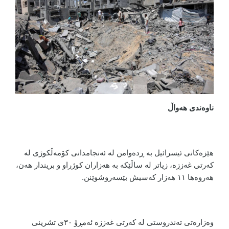
ناوەندی هەواڵ
هێزەکانی ئیسرائیل به ڕدەوامن له ئەنجامدانی کۆمەڵکوژی له
کەرتی غەززە، زیاتر له ساڵێکه به هەزاران کوژراو و بریندار هەن،
هەروەها ١١ هەزار کەسیش بێسەروشوێنن.
وەزارەتی تەندروستی لە کەرتی غەززە ئەمڕۆ ٣٠ی تشرینی