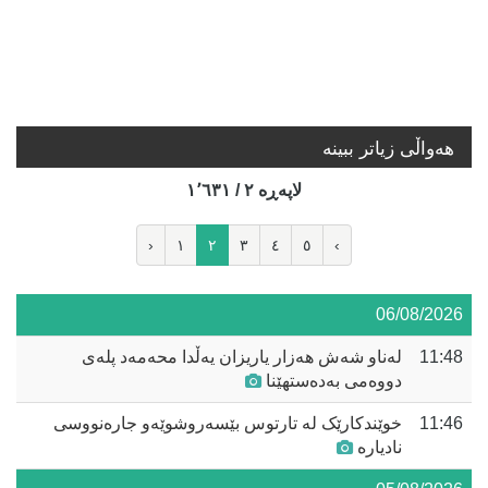
هه‌واڵی زیاتر ببینە
لاپه‌ڕه‌ ٢ / ١٬٦٣١
‹
١
٢
٣
٤
٥
›
06/08/2026
11:48
لەناو شەش هەزار یاریزان یەڵدا محەمەد پلەی
دووەمی بەدەستهێنا
11:46
خوێندکارێک لە تارتوس بێسەروشوێەو جارەنووسی
نادیارە