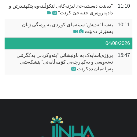
11:10
"دەبێت دەستبەجێ لیژنەکانی لێکۆڵینەوە پێکهێندرێن و
دادپەروەری جێبەجێ کرێت"
10:11
بەسنا ئەدیش: سینەمای کوردی بە ڕەنگی ژنان
بەهێزتر دەبێت
04/08/2026
15:47
پرۆژەیاسایەک بە ناونیشانی “پتەوکردنی یەکگرتنی
نەتەوەیی و یەکپارچەیی کۆمەڵایەتی” پێشکەشی
پەرلەمان دەکرێت