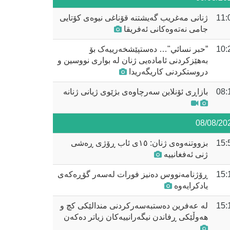
11:
ژنانی مەغریب گەیشتنە قۆناغی نیوەی کۆتایی
جامی نەتەوەکانی ئەفریقا
10:
”حبر نسائي"… دەستپێشخەرییەک بۆ
بەهێزکردنی ئامادەیی ژنان لە بواری نووسین و
دروستکردنی کاریگەریدا
08:
بازاڕی ئۆنلاین سەرچاوەی بژێوی ژیانی ژنانە
08/08/20
15:
بزووتنەوەی ژنان: ١٥ی ئاب ڕۆژی ڕەشی
ژنی ئەفغانییە
15:
ڕۆژنامەنووس دەنیز فورات لەسەر گۆڕەکەی
یادکرایەوە
15:
لە عەفرین دەستبەسەرکردنی مندالێکی کچ و
هەوڵێکی ڕفاندن نیگەرانییەکان زیاتر دەکەن