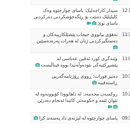
12:
سیدار کاراچەلیک: یاسای چوارچێوە وەک
کلیلیلێک دەبێت بۆ ڕێگەخۆشکردنی دەرکردنی
یاسای نوێ
11:
بەهۆی بیانووی حیجاب پێشێلکارییەکان و
دەستگیرکردنی ژنان لە هەرات پەرەدەسێنن
11:
وێنەگری کورد ئەڤین عەباسی لە
پێشبڕکێیەکی نێودەوڵەتیدا بووە فیناڵیست
10:
دەنیز فورات؛ ڕووی ڕۆژنامەگەریی
ڕاستەقینە
10:
روکسەن محەمەد: لە داهاتوودا کۆبوونەوە لە
نێوان ئێمە و حکومەتی کاتیدا ئەنجام دەدرێن
09:
یاسای چوارچێوە لە لیژنەی داد پەسەند کرا