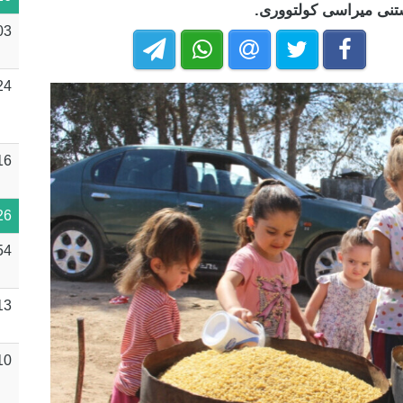
ستنی میراسی کولتووری.
03
24
16
26
54
13
10