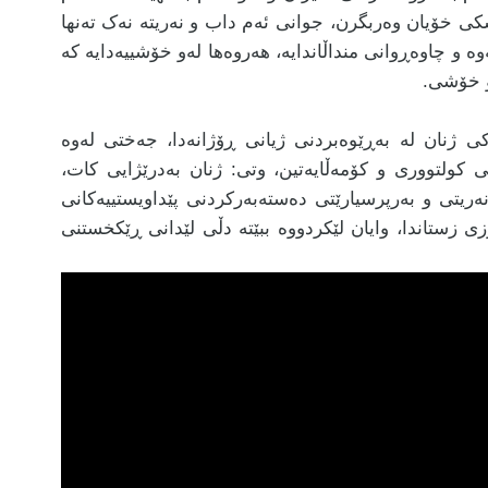
کی خۆیان وەربگرن، جوانی ئەم داب و نەریتە نەک تەنها
وە و چاوەڕوانی منداڵاندایە، هەروەها لەو خۆشییەدایە کە
و خۆشی.
ژنان لە بەڕێوەبردنی ژیانی ڕۆژانەدا، جەختی لەوە
 کولتووری و کۆمەڵایەتین، وتی: ژنان بەدرێژایی کات،
ریتی و بەرپرسیارێتی دەستەبەرکردنی پێداویستییەکانی
زی زستاندا، وایان لێکردووە ببێتە دڵی لێدانی ڕێکخستنی