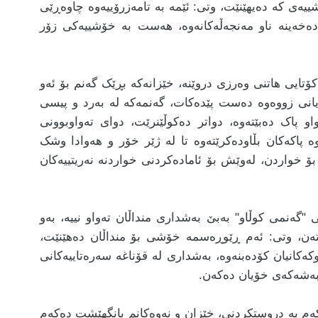
شییەی کە دەیھێنێت، وتی: ئێمە بە تامەزرۆییەوە چاوەڕێی
دەخەینە ناو مەنجەڵەکانەوە، هەست بە خۆشییەکی زۆر
تایی هاتنی وەرزی دروێنە، خێزانەکە بڕێک گەنم بۆ ئەو
ەیانی زووەوە دەست پێدەکات، گەنمەکە لە بەرد و پیسی
و پاک دەبێتەوە، دواتر دەکوڵێنرێت، دوای تەواوبوونی
پاکەکان بڵاودەکرێتەوە تا لە ژێر خۆر و هەوادا وشک
ۆ خواردن، لەوێش بۆ ئامادەکردنی خواردنە نەریتییەکان
"گەنمی کوڵاو" بەبێ بەشداری منداڵان تەواو نییە، بەو
تەن، وتی: ئەم ڕێوڕەسمە خۆشی بۆ منداڵان دەهێنێت،
ەکانیان کۆدەبنەوە، بەشداری لە قۆناغە سەرەتاییەکانی
 بەشەکەی خۆیان دەکەن.
ەم بە دروستکردنی، خێزان و نەوەکانم بانگهێشت دەکەم