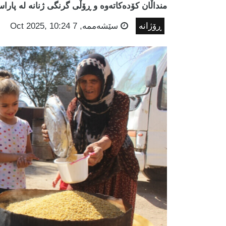
منداڵان کۆدەکاتەوە و ڕۆڵی گرنگی ژنانە لە پارا
ڕۆژانە
سێشه‌ممه‌, 7 Oct 2025, 10:24