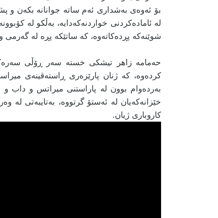
بۆ ئەوەی بەشداری ئەم ساتە جوانانە بکەن و پش
لە ئامادەکردنی خواردنەکەدایە، بەڵکو لە کۆبوونە
شوێنەکە پڕدەکاتەوە، کە ساتێکە پڕە لە گەرمی 
حەمامە زاهر تیشکی خستە سەر ڕۆڵی سەرەکی 
کردەوە، کە ژنان پارێزەری ڕاستەقینەی میراسی
بەردەوام بوون لە پاراستنی میراتس و داب و نە
خێزانەکەیان لە ئەستۆ گرتووە، بەتایبەتی لە وەر
کاروباری ژیان.