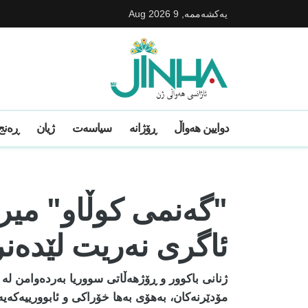
یه‌كشه‌ممه‌, 9 Aug 2026
دوایین ھەواڵ
ڕۆژانە
سیاسەت
ژیان
ڕەنج 
"گەنمی کوڵاو" میرا
ئاگری نەریت لێدەن
ژنانی باکوور و ڕۆژهەڵاتی سووریا بەردەوامن لە
مۆدێرنەکان، بەهۆی بەها خۆراکی و ئابوورییەکەیە