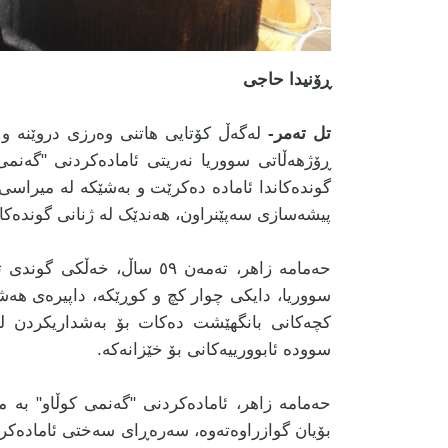
ڕۆنیدا حاجی
تل تەمر-
لەگەڵ کۆتایی هاتنی وەرزی دروێنە و 
ڕۆژهەڵاتی سووریا نەریتی ئامادەکردنی "گەنمی 
گوندەکاندا ئامادە دەکرێت و بەشێکە لە میراسی 
پیشەسازی سەپێنراون، هەندێک لە ژنانی گوندەکان 
حەمامە زاهر، تەمەن ٥٩ ساڵ،
سووریا، دایکی چوار کچ و کوڕێکە، داپیرەی هەشت
کچەکانی بانگهێشت دەکات بۆ بەشداریکردن لە
سوودە ئابوورییەکانی بۆ خێزانەکە.
حەمامە زاهر، ئامادەکردنی "گەنمی کوڵاو" بە می
بۆیان گوازراوەتەوە، سەرەڕای سەختی ئامادەکرد