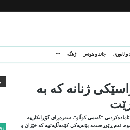
و ئابوری
چاند و هونەر
ژینگه
سێکی ژنانە کە بە
ه
رێت
 ئامادەکردنی "گەنمی کوڵاو"، سەرەڕای گۆڕانکارییە
وە، ئەم ڕێوڕەسمە بۆنەیەکی کۆمەڵایەتییە کە خێزان و
26