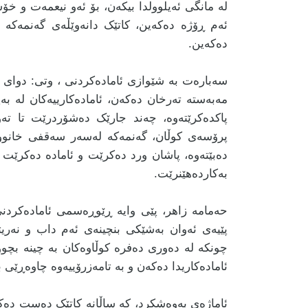
لە مانگی ئەیلوولدا بیکەن، بۆ ئەو نیعمەت و خۆ
ئەم ڕۆژە دەکەین، کاتێک دانەوێڵەی گەنمەکە 
دەکەین.
سەبارەت بە شێوازی ئامادەکردنی ، وتی: دوای کۆ
مەبەستە تەرخان دەکەن، ئامادەکارییەکان لە ب
پاکدەکرێتەوە، چەند جارێک دەشۆردرێت تا تەوا
پرۆسەی کوڵان، گەنمەکە لەسەر سەقفی خانووە 
دەبێتەوە، پاشان ورد دەکرێت و ئامادە دەکرێت ب
بەکاردەهێنرێت.
حەمامە زاهر، پێی وایە ڕێوڕەسمی ئامادەکردنی 
پێیەی ئەوان بەشێکی بنچینەی ئەم داب و نەری
چونکە لە دەوری دەفرە کوڵاوەکان بە چینە بچووک
ئامادەکاریدا دەکەن و بە تامەزرۆییەوە چاوەڕێی
ئاماژەی بەوەشکرد، کە ساڵانە کاتێک دەست دەک