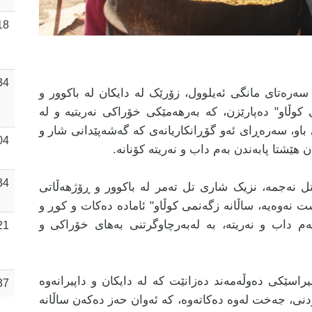
18
34
سەرەتای مانگی ئەیلوول، زۆرێک لە دایکان لە باکوور و
کوڵاو" دەپارێزن، کە بەرهەمێکی خۆراکی نەریتیە و لە
باو، سەرەڕای ئەو گۆڕانکاریانەی کە گەشەپێدانی شار و
04
هێشتا پابەندن بەم داب و نەریتە کۆنانە.
34
 خەڵکی گوندی تل نەجمە، نزیک شاری تل تەمر لە باکوور و ڕۆژهەڵاتی
 نەوەیە، ساڵانە زگەنمی کوڵاو" ئامادە دەکات و کوڕ و
م داب و نەریتە، بە لەبەرچاوگرتنی بەهای خۆراکی و
21
راسێکی دەوڵەمەند دەزانێت کە لە دایکان و داپیرانەوە
37
نی، جەخت لەوە دەکاتەوە، کە ئەوان حەز دەکەن ساڵانە