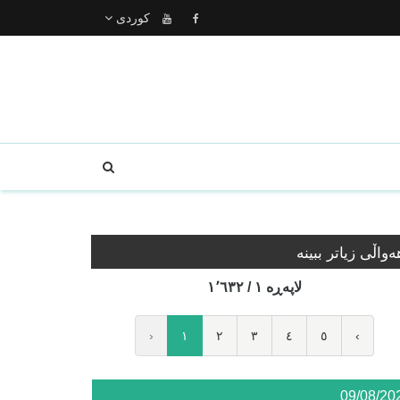
كوردى
ه‌واڵی زیاتر ببینە
لاپه‌ڕه‌ ١ / ١٬٦٣٢
‹
١
٢
٣
٤
٥
›
09/08/20