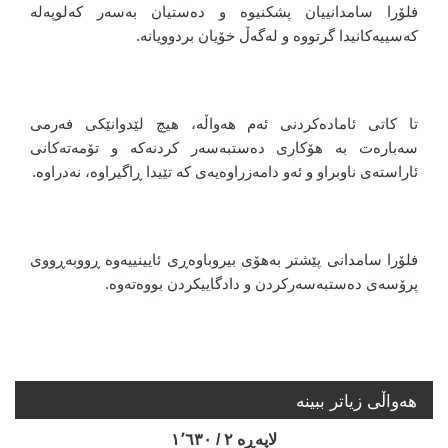
فلۆرا سامدانییان پشکنیوە و دەستیان بەسەر کەلوپەلە
کەسییەکانیدا گرتووە و لەگەڵ خۆیان بردوویانە.
تا کاتی ئامادەکردنی ئەم هەواڵە، هیچ لێدوانێکی فەرمی
سەبارەت بە هۆکاری دەستبەسەر کردنەکە و تۆمەتەکانی
ئاراستەی ناوبراو و ئەو دامەزراوەیەی کە تێیدا ڕاگیراوە، نەدراوە.
فلۆرا سامدانی پێشتر بەهۆی بیروباوەڕی ئایینییەوە ڕووبەڕووی
پرۆسەی دەستبەسەرکردن و دادگاییکردن بووەتەوە.
هه‌واڵی زیاتر ببینە
لاپه‌ڕه‌ ٢ / ١٬٦٣٠