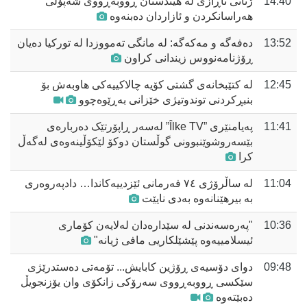
14:40
ژنانی ناڕازی لە هیندستان ڕووبەڕووی شەپۆلی
هەراسانکردن و ئازاردان دەبنەوە
13:52
دەفەگە و مەکەگە: لە مانگی تەمووزدا لە تورکیا دەیان
ڕۆژنامەنووس زیندانی کراون
12:45
لە کتێبخانەى گشتى کۆیە چالاکییەکی هاوبەش بۆ
بنبڕکردنی توندوتیژی خێزانی بەڕێوەچوو
11:41
پەیامنێری ”Îlke TV” لەسەر ڕاپۆرتێک دەربارەی
بێسەروشوێنبوونی گوڵستان دوکۆ لێکۆڵینەوەی لەگەڵ
کرا
11:04
لە ساڵرۆژی ٧٤ فەرمانی ئێزدییەکاندا… دادپەروەری
بە بیرهێنانەوە بەدی نایێت
10:36
"پەرەسەندنی لە سێدارەدان لەلایەن کۆماری
ئیسلامییەوە پێشێلکاریی مافی ژیانە"
09:48
دوای دۆسیەی ڕۆژین كابايش... تۆمه‌تی دەستدرێژی
سێكسی ڕووبەڕووی سەرۆکی زانکۆی وان یۆزنجویڵ
دەبێتەوە