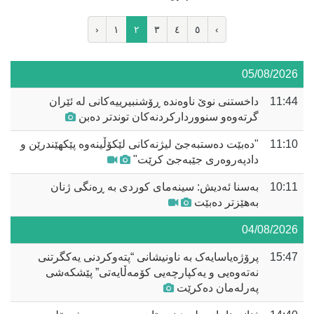
‹
١
٢
٣
٤
٥
›
05/08/2026
11:44
داخستنی نوێ ناوەندە ڕۆشنبیرییەکانی لە ئێران
گرتەوەو سنووردارکردنەکان توندتر دەبن
11:10
"دەبێت دەستبەجێ لیژنەکانی لێکۆڵینەوە پێکهێندرێن و
دادپەروەری جێبەجێ کرێت"
10:11
بەسنا ئەدیش: سینەمای کوردی بە ڕەنگی ژنان
بەهێزتر دەبێت
04/08/2026
15:47
پرۆژەیاسایەک بە ناونیشانی “پتەوکردنی یەکگرتنی
نەتەوەیی و یەکپارچەیی کۆمەڵایەتی” پێشکەشی
پەرلەمان دەکرێت