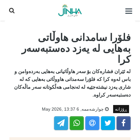
كردنه‌وه‌ی
لیست|
داخستن
فلۆرا سامدانی هاوڵاتی
بەهایی لە یەزد دەستبەسەر
کرا
لە ئێران فشارەکان بۆ سەر هاوڵاتیانی بەهایی بەردەوامن و
باس لەوە کرا کە فلۆرا سەمدانی هاووڵاتی بەهایی کە لە
شاری یەزد نیشتەجێیە لە ئەنجامی هەڵکوتانە سەر ماڵەکان
دەستبەسەر کراوە.
ڕۆژانە
چوارشه‌ممه‌, 6 May 2026, 13:37