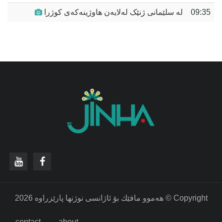
09:35
لە سلێمانی ژنێک لەلایەن هاوژینەکەی کوژرا
‫Copyright © هه‌موو مافێك بۆ ئاژانسی نوژنها پارێزراوه‌ 2026
contact
about