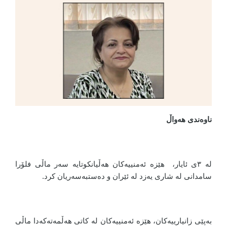
ناوەندی هەواڵ
لە ٣ی ئایار، هێزە ئەمنییەکان هەڵیانکوتایە سەر ماڵی فلۆرا
سامدانی لە شاری یەزد لە ئێران و دەستبەسەریان کرد.
بەپێی زانیارییەکان، هێزە ئەمنییەکان لە کاتی هەڵمەتەکەدا ماڵی