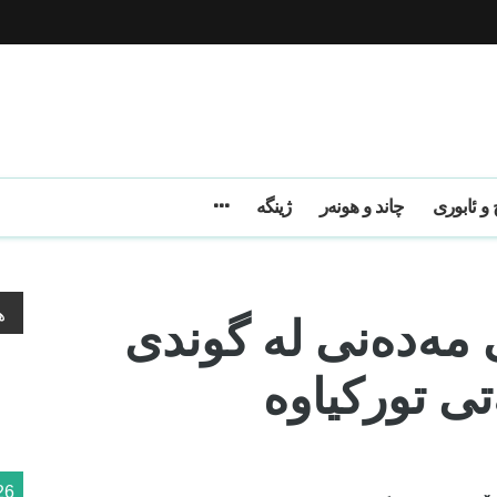
و ئابوری
چاند و هونەر
ژینگه
ی مەدەنی لە گوندی
ه
ی تورکیاوە
26