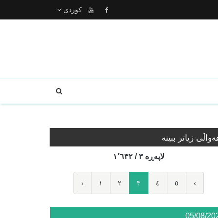
كوردى
ه‌واڵی زیاتر ببینە
لاپه‌ڕه‌ ٣ / ١٬٦٣٢
‹
١
٢
٣
٤
٥
›
05/08/20