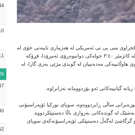
44
10
خراوی سی پی تی ئەمریکی لە هەژماری تایبەتی خۆی لە
تۆڕی کۆمەڵایەتی فەیسبوک بڵاوی کردووەتەوە، لە کاتژمێر ٣:٤٠ خولەکی دوانیوەڕۆی ئەمڕۆدا، فڕۆکە
11
ی هاوڵاتییەکی مەدەنییان لە گوندی مژێی بەری گارا، لە
26
47
زیانە گیانییەکانی ئەو بۆردوومانە نەزانراوە.
 عوسمان ئەوەشی خستەڕوو، لە ١٥ی حوزەیرانی ساڵی ڕابردووەوە، سوپای تورکیا ئۆپەراسیۆنی
40
ەشێک لە گوندەکانی بەرواری باڵا دەستپێکردووە.
و گرگاشێ لەگەڵ دەستپێکی ئۆپەراسیۆنەکەی سوپای
52