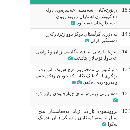
15:
ڕاپۆرتەکان : شەمسی خەسرەوی دوای
دادگاییکردن لە تاران رووبەڕووی
لەسێدارەدان دەبێتەوە
14:
لە دۆزی گوڵستان دوکۆ دوو ژێرئاوگەڕ
دەستگیر کران
14:
تەژەئا: ئاشتی بە پێشەنگایەتی ژنان و ئازادیی
عەبدوڵا ئۆجالان پێکدێت
13:
دانیشتووانی مەخموور: هیچ هێزێک ناتوانێت
ڕێگری لە گەلێک بکات کە خۆیان ڕێکدەخەن
و پەروەردە دەکەن
13:
دەم پارتی پڕۆژەیاسای چوارچێوەی واژۆ کرد
13:
بزووتنەوەی ئازادیی ژنانی ئەفغانستان: پێنج
ساڵ لە سەرکوتکاری و دەنگی ژنان بێدەنگ
نەکرا