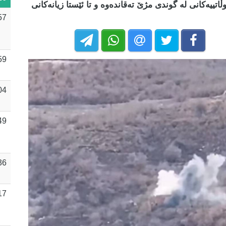
تییەکانی لە گوندی مژێ تەقاندەوە و تا ئێستا زیانەکانی
57
59
04
49
36
17