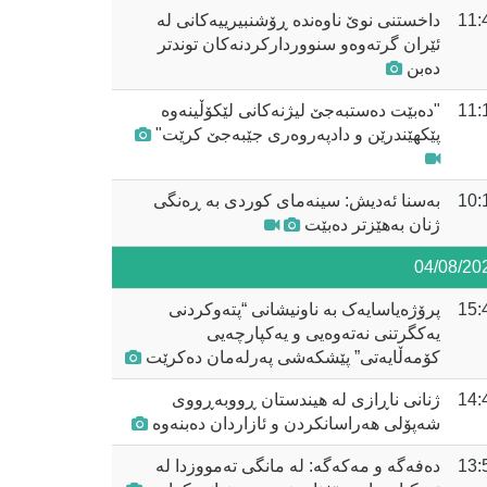
11:
داخستنی نوێ ناوەندە ڕۆشنبیرییەکانی لە
ئێران گرتەوەو سنووردارکردنەکان توندتر
دەبن
11:
"دەبێت دەستبەجێ لیژنەکانی لێکۆڵینەوە
پێکهێندرێن و دادپەروەری جێبەجێ کرێت"
10:
بەسنا ئەدیش: سینەمای کوردی بە ڕەنگی
ژنان بەهێزتر دەبێت
04/08/20
15:
پرۆژەیاسایەک بە ناونیشانی “پتەوکردنی
یەکگرتنی نەتەوەیی و یەکپارچەیی
کۆمەڵایەتی” پێشکەشی پەرلەمان دەکرێت
14:
ژنانی ناڕازی لە هیندستان ڕووبەڕووی
شەپۆلی هەراسانکردن و ئازاردان دەبنەوە
13:
دەفەگە و مەکەگە: لە مانگی تەمووزدا لە