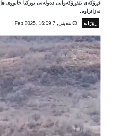
فڕۆکەی بێفڕۆکەوانی دەوڵەتی تورکیا خانووی هاوڵا
نەزانراوە.
ڕۆژانە
هه‌ینی, 7 Feb 2025, 16:09