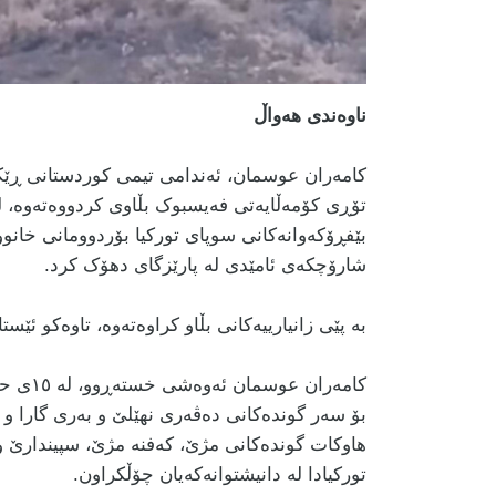
ناوەندی هەواڵ
کامەران عوسمان، ئەندامی تیمی کوردستانی ڕێک
بێفڕۆکەوانەکانی سوپای تورکیا بۆردوومانی خانوو
شارۆچکەی ئامێدی لە پارێزگای دهۆک کرد.
بە پێی زانیارییەکانی بڵاو کراوەتەوە، تاوەکو ئێستا 
کامەران
بۆ سەر گوندەکانی دەڤەری نهێلێ و بەری گارا و ب
هاوکات گوندەکانی مژێ، کەفنە مژێ، سپیندارێ 
تورکیادا لە دانیشتوانەکەیان چۆڵکراون.