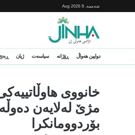
شه‌ممه‌, 8 Aug 2026
دوایین ھەواڵ
ڕۆژانە
سیاسەت
ژیان
ڕەنج 
خانووی هاوڵاتییەک
مژێ لەلایەن دەوڵەت
بۆردوومانکرا