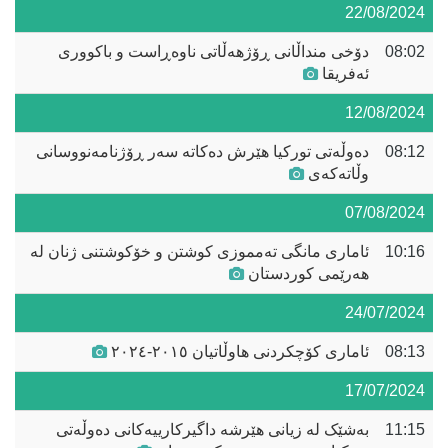
22/08/2024
08:02
دۆخی منداڵانی ڕۆژهەڵاتی ناوەڕاست و باکووری
ئەفریقا
12/08/2024
08:12
دەوڵەتی تورکیا هێرش دەکاتە سەر ڕۆژنامەنووسانی
وڵاتەکەی
07/08/2024
10:16
ئاماری مانگی تەمموزی کوشتن و خۆکوشتنی ژنان لە
هەرێمی کوردستان
24/07/2024
08:13
ئاماری کۆچکردنی هاوڵاتیان ٢٠١٥-٢٠٢٤
17/07/2024
11:15
بەشێک لە زیانی هێرشە داگیرکارییەکانی دەوڵەتی