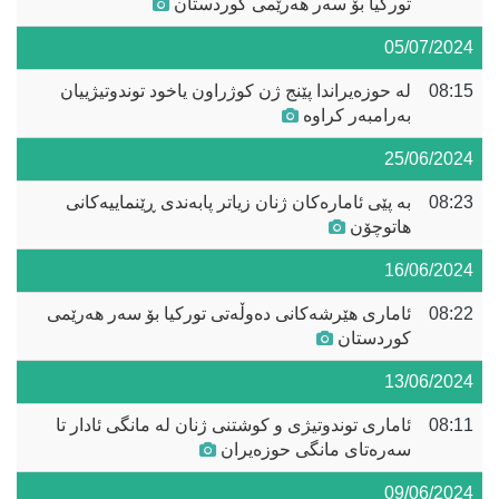
تورکیا بۆ سەر هەرێمی کوردستان
05/07/2024
08:15
لە حوزەیراندا پێنج ژن کوژراون یاخود توندوتیژییان
بەرامبەر کراوە
25/06/2024
08:23
بە پێی ئامارەکان ژنان زیاتر پابەندی ڕێنماییەکانی
هاتوچۆن
16/06/2024
08:22
ئاماری هێرشەکانی دەوڵەتی تورکیا بۆ سەر هەرێمی
کوردستان
13/06/2024
08:11
ئاماری توندوتیژی و کوشتنی ژنان لە مانگی ئادار تا
سەرەتای مانگی حوزەیران
09/06/2024