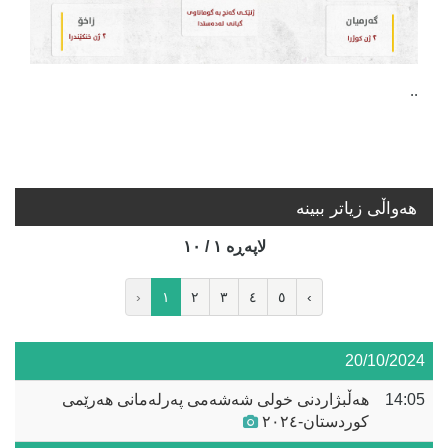
..
هه‌واڵی زیاتر ببینە
لاپه‌ڕه‌ ١ / ١٠
‹
١
٢
٣
٤
٥
›
20/10/2024
14:05
هەڵبژاردنی خولی شەشەمی پەرلەمانی هەرێمی
کوردستان-٢٠٢٤