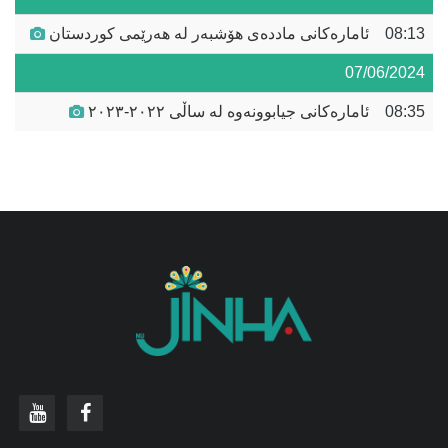
08:13
ئامارەکانی ماددەی هۆشبەر لە هەرێمی کوردستان
07/06/2024
08:35
ئامارەکانی جیابوونەوە لە ساڵی ٢٠٢٢-٢٠٢٣