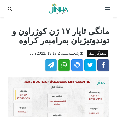
كردنه‌وه‌ی
لیست|
داخستن
مانگی ئایار ١٧ ژن کوژراون و
توندوتیژیان بەرامبەر کراوە
ئینفۆگرافیک
پێنجشه‌ممه‌, 2 Jun 2022, 13:17