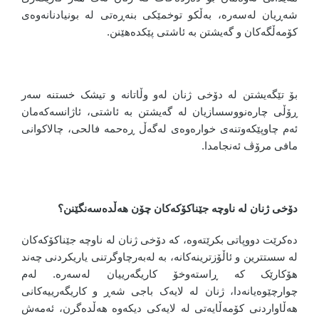
شەڕیان لەسەرە، بەڵکو توخمێکی بنەڕەتی لە بونیادنانەوەی
کۆمەڵگەکان و گەیشتن بە ئاشتی پێکدەهێنن.
بۆ تێگەیشتن لە دۆخی ژنان لەو وڵاتانە و تیشک خستنە سەر
ڕۆڵی چارەنووسسازیان لە گەیشتن بە ئاشتی، ئاژانسەکەمان
ئەم چاوپێکەوتنەی خوارەوەی لەگەڵ ڕەحمە فالحی، چالاکوانی
مافی مرۆڤ ئەنجامدا.
دۆخی ژنان لە ناوچە جێناکۆکەکان چۆن هەڵدەسەنگێنن؟
دەکرێت دووپاتی بکرێتەوە، کە دۆخی ژنان لە ناوچە جێناکۆکەکان
لە سستترین و ئاڵۆزترینەکانە، بە لەبەرچاوگرتنی یاریکردنی چەند
هۆکارێک کە ڕاستەوخۆ کاریگەرییان لەسەرە. لەم
چوارچێوەیانەدا، ژنان لە لایەک باجی شەڕ و کاریگەرییەکانی
هەڵاواردنی کۆمەڵایەتی لە لایەکی دیکەوە هەڵدەگرن، ئەمەش