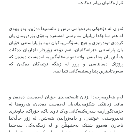
ئازارەکانیان زیاتر دەکات.
ئەوان لە دۆخێکی بەردەوامی ترس و نائەمنیدا دەژین، بەو پێیەی
لە هەر ساتێکدا ژیانیان مەترسی لەسەرە بەهۆی بۆردوومان یان
کردەی توندوتیژی و هیچ مسۆگەرییەکیان نییە بۆ پاراستنی خۆیان
یان پاراستنی خێزانەکانیان، ئەم دۆخە زۆرجار ناچاریان دەکات
هەڵبێن یان پەنا ببەن، واتە ئەو سەقامگیرییە لەدەست دەدەن کە
ڕۆژێک دەیانناسی و ڕوو لە ژینگە نوێیەکان دەکەن کە
سەرەتاییترین پێداویستییەکانی تێدا نییە.
لەم هەلومەرجەدا ،ژنان تایبەتمەندی خۆیان لەدەست دەدەن و
مافی ژیانێکی شکۆمەندانەیان لەدەست دەدەن، هەروەها لە
خزمەتگوزارییە سەرەکییەکانی وەک ئاوی پاک، خۆراک، چاودێری
تەندروستی، خوێندن، و دامەزراندن بێبەشن، لە زۆر حاڵەتدا
ناچارن هەموو شتێک بەجێبهێڵن و لە ژینگەیەکی سەختدا