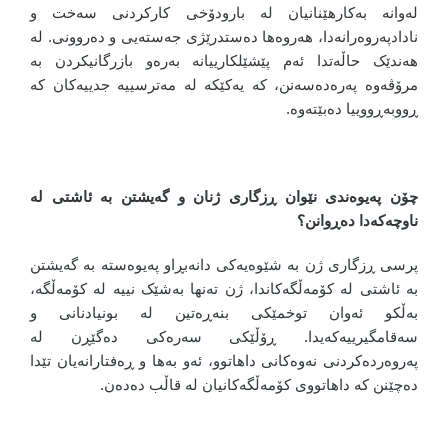
لەوانە بەکارهێنانیان لە بارودۆخی کارکردنی سەخت و
نادادپەروەرانەدا، هەروەها دەستدرێژی جەستەیی و دەروونی. لە
هەندێک حاڵەتدا ئەم پێشێلکارییانە بەرەو بازرگانیکردن بە
مرۆڤەوە پەرەدەسەنن، کە یەکێکە لە مەترسییە جدییەکان کە
ڕووبەڕووییا دەبێتەوە.
چۆن پەیوەندی نێوان ڕزگاری ژنان و گەیشتن بە ئاشتی لە
ناوچەکەدا دەڕوانن؟
پرسی ڕزگاری ژن بە شێوەیەکی دانەبڕاو پەیوەستە بە گەیشتن
بە ئاشتی لە کۆمەڵگەکاندا، ژن تەنها بەشێک نییە لە کۆمەڵگە،
بەڵکو ئەوان توخمێکی بنەڕەتین لە بونیادنانی و
سەقامگیرییەکەیدا. ڕۆڵێکی سەرەکی دەگێڕن لە
پەروەردەکردنی نەوەکانی داهاتوو، ئەو بەها و ڕەفتارانەیان تێدا
دەچێنن کە داهاتووی کۆمەڵگەکانیان لە قاڵب دەدەن.