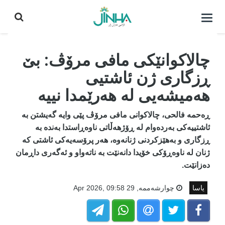
كردنه‌وه‌ی
لیست|
داخستن
چالاکوانێکی مافی مرۆڤ: بێ
ڕزگاری ژن ئاشتیی
هەمیشەیی لە هەرێمدا نییە
ڕەحمە فالحی، چالاکوانی مافی مرۆڤ پێی وایە گەیشتن بە
ئاشتییەکی بەردەوام لە ڕۆژهەڵاتی ناوەڕاستدا بەندە بە
ڕزگاری و بەهێزکردنی ژنانەوە، هەر پرۆسەیەکی ئاشتی کە
ژنان لە ناوەڕۆکی خۆیدا دانەنێت بە ناتەواو و ئەگەری داڕمان
دەزانێت.
یاسا
چوارشه‌ممه‌, 29 Apr 2026, 09:58