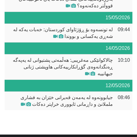
قووڵتر دەکەنەوە؟
15/05/2026
09:44
لە تونسەوە بۆ ڕۆژئاوای کوردستان: خەبات یەکە لە
شەڕی یەکسانی و بووندا
14/05/2026
10:10
چالاکوانێکی مەغریبی: هەڵمەتی پشتیوانی لە یەپەگە
ڕەنگدانەوەی گۆڕانکارییەکانی هاوپشتی ژنانی
جیهانییە
12/05/2026
08:46
جیابوونەوە لە یەمەن قەیرانی خێزان بە فشاری
ململانێ و داڕمانی ئابووری خراپتر دەکات