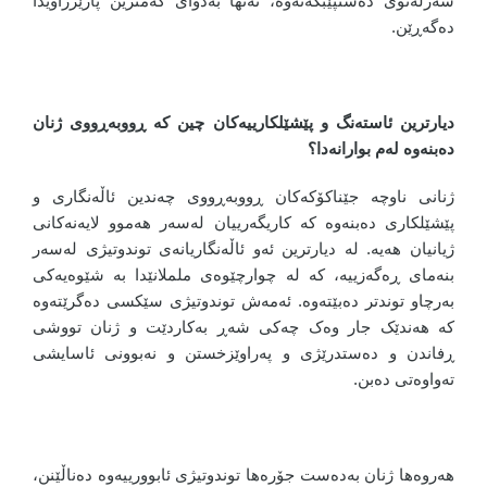
سەرلەنوێ دەستپێبکەنەوە، تەنها بەدوای کەمترین پارێزراویدا
دەگەڕێن.
دیارترین ئاستەنگ و پێشێلکارییەکان چین کە ڕووبەڕووی ژنان
دەبنەوە لەم بوارانەدا؟
ژنانی ناوچە جێناکۆکەکان ڕووبەڕووی چەندین ئاڵەنگاری و
پێشێلکاری دەبنەوە کە کاریگەرییان لەسەر هەموو لایەنەکانی
ژیانیان هەیە. لە دیارترین ئەو ئاڵەنگاریانەی توندوتیژی لەسەر
بنەمای ڕەگەزییە، کە لە چوارچێوەی ململانێدا بە شێوەیەکی
بەرچاو توندتر دەبێتەوە. ئەمەش توندوتیژی سێکسی دەگرێتەوە
کە هەندێک جار وەک چەکی شەڕ بەکاردێت و ژنان تووشی
ڕفاندن و دەستدرێژی و پەراوێزخستن و نەبوونی ئاسایشی
تەواوەتی دەبن.
هەروەها ژنان بەدەست جۆرەها توندوتیژی ئابوورییەوە دەناڵێنن،