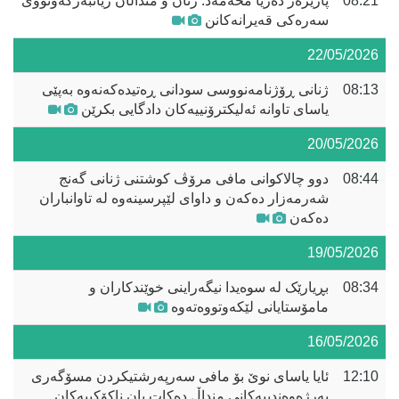
08:21
پارێزەر دەریا محەمەد: ژنان و منداڵان زیانبەرکەوتووی
سەرەکی قەیرانەکانن
22/05/2026
08:13
ژنانی ڕۆژنامەنووسی سودانی ڕەتیدەکەنەوە بەپێی
یاسای تاوانە ئەلیکترۆنییەکان دادگایی بکرێن
20/05/2026
08:44
دوو چالاکوانی مافی مرۆڤ کوشتنی ژنانی گەنج
شەرمەزار دەکەن و داوای لێپرسینەوە لە تاوانباران
دەکەن
19/05/2026
08:34
بڕیارێک لە سوەیدا نیگەراینی خوێندکاران و
مامۆستایانی لێکەوتووەتەوە
16/05/2026
12:10
ئایا یاسای نوێ بۆ مافی سەرپەرشتیکردن مسۆگەری
بەرژەوەندییەکانی منداڵ دەکات یان ناکۆکییەکان