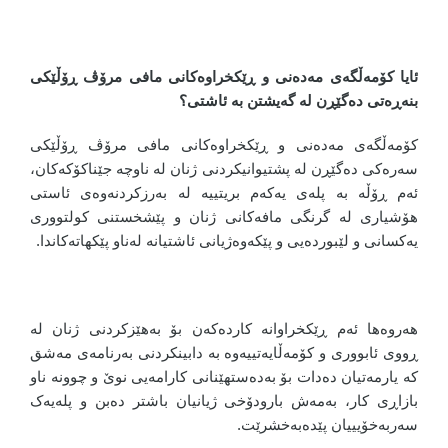
ئایا کۆمەڵگەی مەدەنی و ڕێکخراوەکانی مافی مرۆڤ ڕۆڵێکی
بنەڕەتی دەگێڕن لە گەیشتن بە ئاشتی؟
کۆمەڵگەی مەدەنی و ڕێکخراوەکانی مافی مرۆڤ ڕۆڵێکی
سەرەکی دەگێڕن لە پشتیوانیکردنی ژنان لە ناوچە جێناکۆکەکان،
ئەم ڕۆڵە بە پلەی یەکەم بریتییە لە بەرزکردنەوەی ئاستی
هۆشیاری لە گرنگی مافەکانی ژنان و پێشخستنی کولتووری
یەکسانی و لێبوردەیی و پێکەوەژیانی ئاشتیانە لەناو پێکهاتەکاندا.
هەروەها ئەم ڕێکخراوانە کاردەکەن بۆ بەهێزکردنی ژنان لە
ڕووی ئابووری و کۆمەڵایەتییەوە بە دابینکردنی بەرنامەی مەشق
کە یارمەتیان دەدات بۆ بەدەستهێنانی کارامەیی نوێ و چوونە ناو
بازاڕی کار، بەمەش بارودۆخی ژیانیان باشتر دەبن و پلەیەک
سەربەخۆیییان پێدەبەخشرێت.