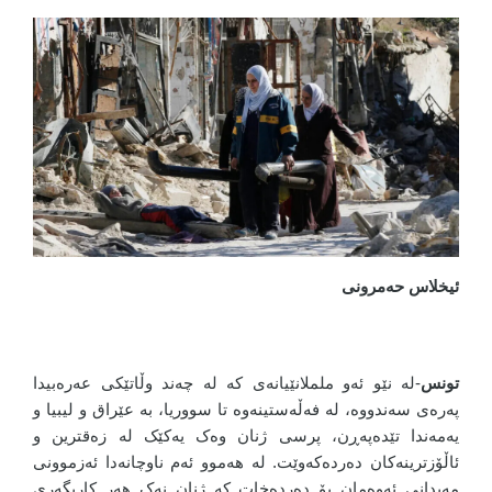
ئیخلاس حەمرونی
تونس
-لە نێو ئەو ململانێیانەی کە لە چەند وڵاتێکی عەرەبیدا
پەرەی سەندووە، لە فەڵەستینەوە تا سووریا، بە عێراق و لیبیا و
یەمەندا تێدەپەڕن، پرسی ژنان وەک یەکێک لە زەقترین و
ئاڵۆزترینەکان دەردەکەوێت. لە هەموو ئەم ناوچانەدا ئەزموونی
مەیدانی ئەوەمان بۆ دەردەخات کە ژنان نەک هەر کاریگەری