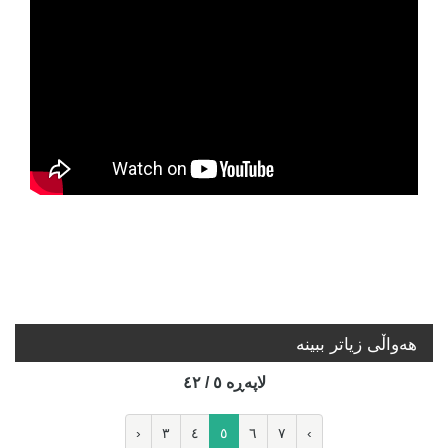
هه‌واڵی زیاتر ببینە
لاپه‌ڕه‌ ٥ / ٤٢
‹
٣
٤
٥
٦
٧
›