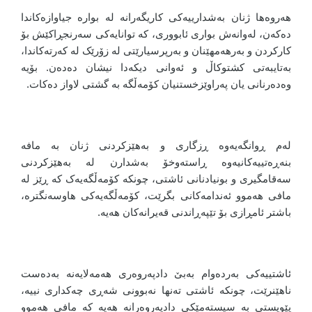
هەروەها ژنان بەشدارییەکی کاریگەرانە لە بوارە جیاوازەکاندا
دەکەن، لەوانەش بواری ئابووری، کە توانایەکی سەرنجڕاکێش بۆ
کارکردن و بەرهەمهێنان و بەرپرسیارێتی لە زۆرێک لە کەرتەکاندا،
بەتایبەتی کشتوکاڵ و ئەوانی دیکەدا نیشان دەدەن. بۆیە
وەدەرنانی یان پەراوێزخستنیان کۆمەڵگە بە گشتی لاواز دەکات.
لەم ڕوانگەیەوە ڕزگاری و بەهێزکردنی ژنان بە مافە
بنەڕەتییەکانیەوە ڕاستەوخۆ بەشدارن لە بەهێزکردنی
سەقامگیری و بونیادنانی ئاشتی، چونکە کۆمەڵگەیەک کە ڕێز لە
مافی هەموو ئەندامەکانی بگرێت، کۆمەڵگەیەکی هاوسەنگترە،
باشتر ئامڕازی بۆ تێپەڕاندنی قەیرانەکان هەیە.
ئاشتییەکی بەردەوام بەبێ دادپەروەری هەمەلایەنە بەدەست
ناهێنرێت، چونکە ئاشتی تەنها نەبوونی شەڕی چەکداری نییە،
پێویستی بە سیستەمێکی دادپەروەرانە هەیە کە مافی هەموو