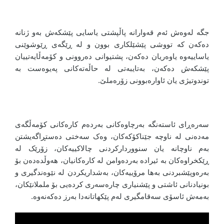
جگە لەوەش ئەم قەوارانە پاڵپشتی یاسایی پێشکەش بەو ژنانە
دەکەن کە تووشی پێشێلکاری بوون و لە ڕێگەی ڕێوشوێنی
یاساییەوە یاوەریان دەکەن، پشتیوانی دەروونی و کۆمەڵایەتییان
پێشکەش دەکەن، بەتایبەتی لە حاڵەتەکانی پەیوەست بە
توندوتیژی یان ئاوارەبوونی زۆرەملێ.
سەرەڕای ئاستەنگە بەرچاوەکانی بەردەم کارەکانی کۆمەڵگەی
مەدەنی لە ناوچە جێناکۆکەکان، وەک سەختی دەستڕاگەیشتن
بەم ناوچانە یان سنووردارکردنی چالاکییەکان، زۆرێک لە
ڕێکخراوەکان بە ئیرادە بەردەوامن لە کارەکانیان، هەوڵدەدەن بۆ
بەرەوپێشبردنی بەها مرۆییەکان، بەشداریکردن لە نێوەندگیری و
بونیادنانی ئاشتی و پێشنیاری چارەسەری کردەیی بۆ ململانێکان،
بەمەش ئاسۆی سەقامگیری لەم پێکهاتانەدا بەرز دەکەنەوە.