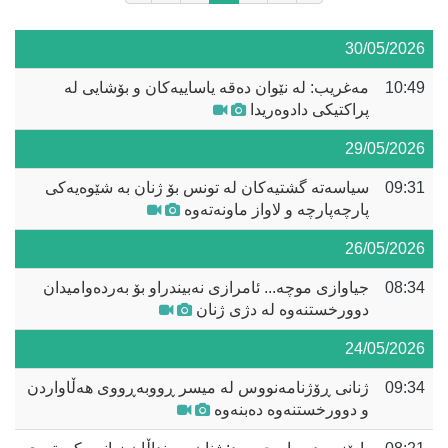
30/05/2026
10:49
مەغریب: لە نێوان دەقە یاساییەکان و بۆشایی لە
پراکتیکی دادوەریدا
29/05/2026
09:31
سیاسەتە گشتیەکان لە تونس بۆ ژنان بە شێوەیەکی
پارچەپارچە و لاواز ماونەتەوە
26/05/2026
08:34
جیاوازی موچە... ئامرازی نەبیندراو بۆ بەردەوامیدان
دوورخستنەوە لە دژی ژنان
24/05/2026
09:34
ژنانی ڕۆژنامەنووس لە میسر ڕووبەڕووی هەڵاواردن
و دوورخستنەوە دەبنەوە