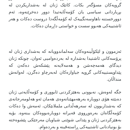
گروپەکان مسۆگەر بکات. کاتێک ژنان لە بەشداریکردن لە
بڕیاردانی سیاسی یان کۆمەڵایەتیدا دوور دەخرێنەوە، ئەم
دوورخستنە ناهاوسەنگییەک لە کۆمەڵگەدا دروست دەکات و هەر
ئاشتییەکی هەبوو سست و خواستی داڕمان دەکات.
ئەزموون و لێکۆڵینەوەکان سەلماندوویانە کە بەشداری ژنان لە
پرۆسەکانی ئاشتیدا بەشدارە لە بەردەوامیی ئەوان، چونکە ژنان
دیدگای هەمەچەشن و هەمەلایەنە پێشکەش دەکەن کە
پێداویستییەکانی گروپە جیاوازەکان لەبەرچاو دەگرن، لەوانەش
منداڵان.
جگە لەوەش، نەبوونی بەهێزکردنی ئابووری و کۆمەڵایەتی ژنان
دەبێتە هۆی دووبارە بەرهەمهێنانەوەی هەمان ئەو هەلومەرجانەی
کە بەشداربوون لە سەرهەڵدانی ململانێکان، ئەمەش وا دەکات
کۆمەڵگاەان بەرەوڕووی قەیرانە دووبارەبووەکان ببنەوە. بۆیە
بەهێزکردنی ژنان و پێدانی شوێنی شیاویان مەرجێکی پێشوەختە
بۆ بونیادنانی ئاشتییەکی ڕاستەقینە و بەردەوام.