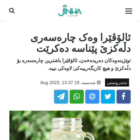
كردنه‌وه‌ی
لیست|
داخستن
ئالۆڤێرا وەک چارەسەری
دڵەکزێ پێناسە دەکرێت
توێژینەوەکان دەریدەخەن، ئالۆڤێرا باشترین چارەسەرە بۆ
دڵەکزێ و هیچ کاریگەرییەکی لاوەکی نییە.
تەندروستی
شه‌ممه‌, 19 Aug 2023, 13:37