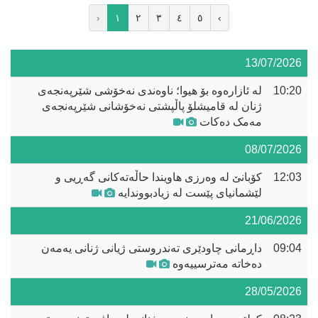
‹
١
٢
٣
٤
٥
›
13/07/2026
10:20
لە ئازارەوە بۆ هیوا؛ ناوەندی نەخۆشی شێرپەنجەی
ژنان لە قامیشلۆ پاڵپشتی نەخۆشانی شێرپەنجەی
مەمک دەکات
08/07/2026
12:03
کۆبانێ لە وەرزی هاویندا حاڵەتەکانی گەڕیی و
لێشمانیای پێست لە زیادبووندایە
21/06/2026
09:04
داڕمانی چاودێری تەندروستی ژیانی ژنانی یەمەن
دەخاتە مەترسییەوە
28/05/2026