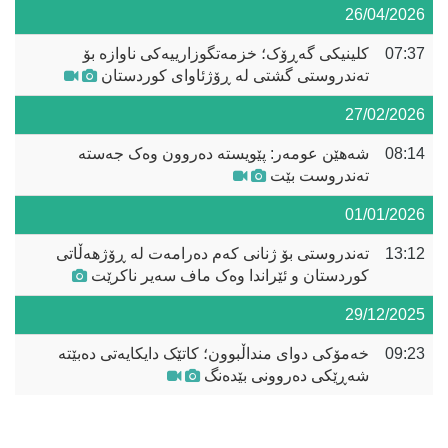
26/04/2026
07:37
کلینیکی گەڕۆک؛ خزمەتگوزارییەکی ناوازە بۆ
تەندروستی گشتی لە ڕۆژئاوای کوردستان
27/02/2026
08:14
شەهێن عومەر: پێویستە دەروون وەک جەستە
تەندروست بێت
01/01/2026
13:12
تەندروستی بۆ ژنانی کەم دەرامەت لە ڕۆژهەڵاتی
کوردستان و ئێراندا وەک ماف سەیر ناکرێت
29/12/2025
09:23
خەمۆکی دوای منداڵبوون؛ کاتێک دایکایەتی دەبێتە
شەڕێکی دەروونی بێدەنگ