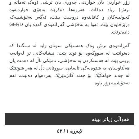
زۆر خواردن یان خواردنی چەوری یان ترشی (وەک تەماتە و
ترش) زیاد دەکات، هەروەها دەکرێت بەهۆی خواردنەوە
کحولییەکان و کافاینەوە دروست ببێت، ئەگەر نەخۆشییەکە
درێژخایەن بێت، ئەوا بە نەخۆشی گەڕانەوەی گەدە یان GERD
دادەنرێت.
گەڕانەوەی ترش وەک هەستێکی سوتان وایە لە سنگتدا کە
دەتوانێت لە سووکەوە بۆ توند بێت، نیشانەکانی تر لەوانەیە
بریتی بێت لە هەستکردن بە نەخۆشی، تامێکی تاڵ لە دەمت یان
هەڵئاوسان، بە شێوەیەکی ئاسایی، سووتانی دڵ لە هەر شوێنێک
لە چەند خولەکێک بۆ چەند کاتژمێرێک بەردەوام دەبێت، ئەم
نەخۆشییە زۆر باوە.
هه‌واڵی زیاتر ببینە
لاپه‌ڕه‌ ١ / ٤٢