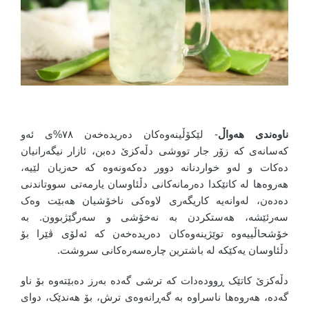
ناوەندی هەواڵ
- لێکۆڵینەوەکان دەریدەخەن ٧٨%ی ئەو
کەسانەی کە زۆر جار تووشی دڵەکزێ دەبن، ئازار نیگەرانیان
دەکات و لەو خواردنانە دوور دەکەونەوە کە حەزیان لێیە،
هەروەها لە کاتێکدا دەرمانەکانی دڵئاوسان یارمەتی سووتاندنی
دەدەن، لەوانەیە کاریگەری لاوەکی ناخۆشیان هەبێت وەک
سەرئێشە، هەستکردن بە نەخۆشی و سەرگێژبوون. بە
خۆشحاڵییەوە توێژینەوەکان دەریدەخەن کە ئەلۆی ڤێرا بۆ
دڵئاوسان یەکێکە لە باشترین چارەسەرەکانی سروشت.
دڵەکزێ کاتێک ڕوودەدات کە ترشی گەدە بەرز دەبێتەوە بۆ ناو
گەدە، هەروەها ناسراوە بە گەڕانەوەی ترش، بۆ هەندێک، دوای