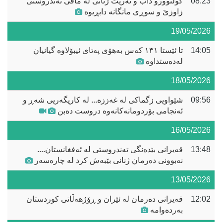
08:23
کولتوورو داب و نەریت ژنانی لە مافی تەندروستی
زاوزێ و سوڕی مانگانە دابڕیوە
19/05/2026
14:05
تا ئێستا ١٣١ کەس بەهۆی پەتای ئيبۆلاوە گیانیان
لەدەستداوە
18/05/2026
09:56
شێواویی زگماکی لە غەززە... لە کاریگەریی شەڕ و
ئەنجامی بۆردومانەکانەوە دروست دەبن
16/05/2026
13:48
قەیرانی بێدەنگی تەندروستی لە ئەفغانستان....
نەبوونی دەرمان ژنانی بێبەش کرد لە چارەسەر
13/05/2026
12:02
قەیرانی دەرمان لە ئێران و ڕۆژهەڵاتی کوردستان
بەردەوامە