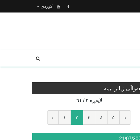
كوردى
ه‌واڵی زیاتر ببینە
لاپه‌ڕه‌ ٢ / ٦١
‹
١
٢
٣
٤
٥
›
21/07/20