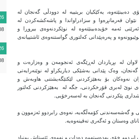
ی دەبینێتەوە، یەکێکیان بریتییە لە دوودڵی گەنجان لە
26
نێوان فەرمانڕەوا و سزادراواندا و پاشەکشەکردن لە
ەرێنی ئەمە خۆیدەبینێتەوە لە نوێکردنەوەی بیروڕا و
08
وێبوونەوە و پەرەپێدانی کەلتوری گواستنەوەی ئاشتییانەی
26
08
 لاوان له بڕیاردان لەڕێگەی ئەنجومەن و وەزارەت و
گەنجان، وەک پێدانی بەشێکی دیاریکراو لە نوێنەرایەتی
ان نەوەکان بۆ بەهێزکردنی لێکتێگەیشتنی هاوبەش و
ی نوێ لەبری قۆرخکردنی، جگە لە بەهێزکردنی کەلتور
ەشداری پێکردنی گەنجان بە لەسەرخۆیی.
تی و گەشەسەندنی کۆمەڵگەیە، نەوەی رابردوو ئەزموون و
انای وەستان و ئەگەری تەقینەوەیە.
رابردوو خۆی بەدەستەوە دەدات و نەوەی ئێستاش بونیاد