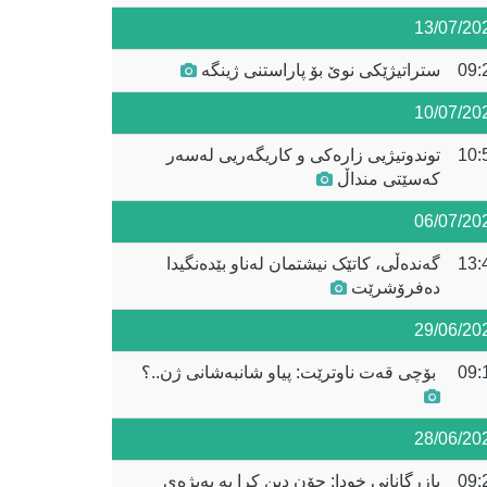
13/07/20
09:
ستراتیژێکی نوێ بۆ پاراستنی ژینگە
10/07/20
10:
توندوتیژیی زارەکی و کاریگەریی لەسەر
کەسێتی منداڵ
06/07/20
13:
گەندەڵی، کاتێک نیشتمان لەناو بێدەنگیدا
دەفرۆشرێت
29/06/20
09:
28/06/20
09:
بازرگانانی خودا: چۆن دین کرا بە پەیژەی