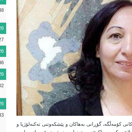
48
26
27
26
36
26
02
26
33
کانی کۆمەڵگە، گۆڕانی بەهاکان و پێشکەوتنی تەکنەلۆژیا و