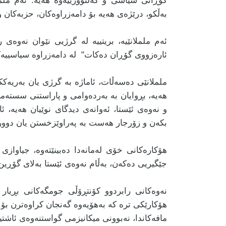
گۆڕانی سیاسی و کەلتوورییەوە هەیە. ئەم ململ
بەڵکو، درێژەی هەیە بۆ دامەزراوەکان، حزبەکان 
ئەم ململانێیە، بریتییە لە گرژیی نێوان نەوەی 
ئارەزووی گۆڕان دەکات" لە دامەزراوە سیاسییەکا
ململانێی دەسەڵات، ئاماژە بە گرژی یان بەریەکک
هەیە، بڕوایان بە بەردەوامی و پاراستنی سستەمە
و نەوەی ئێستا، ئەوانەی دیدگای نوێیان هەیە، ئ
بکەن و زۆرجار هەست بە پەراوێزخستن یان دوو
هۆکارەکانی خۆی لەمانەدا دەبینێتەوە، جیاوازی 
جێگیریی دەکەن، بەڵام نەوەی ئێستا بەلای گۆڕی
نەوەکانی رابردوو کۆنتڕۆڵی جومگەکانی بڕیار
هۆکارێکی ترە کە بەهۆیەوە گەنجان کراوەترن بۆ 
مافەکاندا، نەبوونی میکانیزمی گواستنەوەی ئاشتی