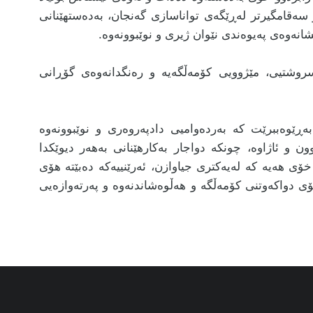
و سەقامگیرتر لەڕێگەی تواناسازی گەنجان، بەدەستهێنانی
نەوەی پەیوەندی نێوان ژیری و نوێبوونەوە.
سروشتیی، مێژوویی کۆمەڵگەیە و رەنگدانەوەی گۆڕانی
بەڕێوەببرێت کە بەردەوامیی دادپەروەری و نوێبوونەوە
 و ئاژاوە، چونکە دواجار بەکارهێنانی بەهەر دیوێکدا
خۆی هەیە کە لەیەکتری جیاوازن، ئەرێنییەکە دەبێتە هۆی
ی دواکەوتنی کۆمەڵگە و هەڵوەشاندنەوە و پەرتەوازەیی