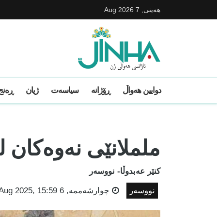
هه‌ینی, 7 Aug 2026
دوایین ھەواڵ
ڕۆژانە
سیاسەت
ژیان
ڕەنج 
ململانێی نەوەکان ل
کنێر عەبدوڵا- نووسەر
نووسەر
چوارشه‌ممه‌, 6 Aug 2025, 15:59