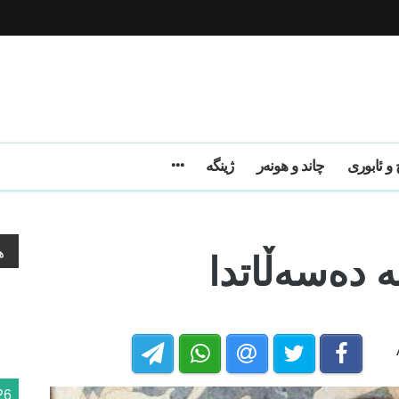
و ئابوری
چاند و هونەر
ژینگه
ە دەسەڵاتدا
ه
26