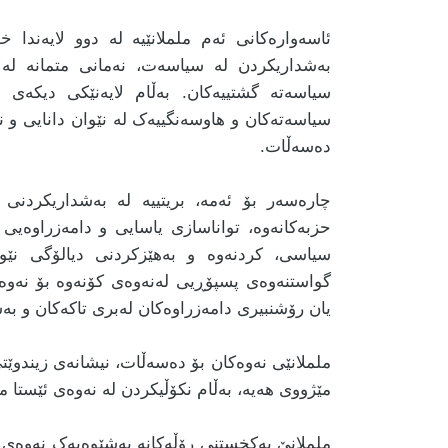
ئاسەوارەکانی ئەم ململانێیە لە دوو لایەندا خۆ
بەشداریکردن لە سیاسەت، نەمانی متمانە لە 
سیاسەتە گشتییەکان. بەڵام لایەنێکی دیکەی ئ
سیاسەتەکان و هاوسەنگییەک لە نێوان دانایی و ن
دەسەڵات.
چارەسەر بۆ ئەمە، بریتییە لە بەشداریکردنی
حزبەکانەوە، تواناسازی یاسایی و دامەزراوەیی 
سیاسی، کردنەوە و بەهێزکردنی دیالۆگی نێو
گواستنەوەی پسپۆڕیی لەنەوەی کۆنەوە بۆ نەوە
یان رۆشنبیری دامەزراوەکان لەبری تاکەکان و ب
ململانێی نەوەکان بۆ دەسەڵات، نیشانەی زیندوێ
مێژووی هەیە، بەڵام نکۆڵیکردن لە نەوەی ئێستا م
ململانێ یەکخستنی رۆڵەکانە بەشێوەیەک نەوەی 