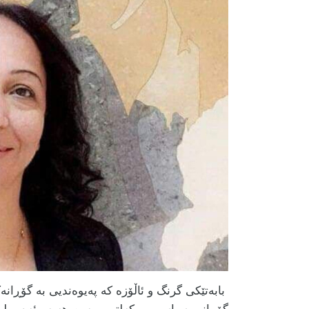
بابەتێکی گرنگ و ئاڵۆزە کە پەیوەندیی بە گۆڕانە