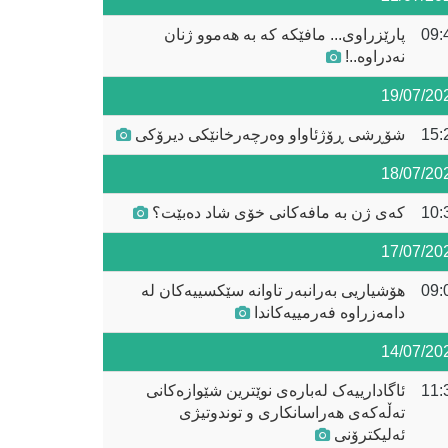
09:
پارێزراوی... مافێکە کە بە هەموو ژنان
نەدراوە..!
19/07/20
15:
شۆڕشی ڕۆژئاواو وەرچەرخانێکی دیرۆکی
18/07/20
10:
کەی ژن بە مافەکانی خۆی شاد دەبێت؟
17/07/20
09:
هۆشیاریی بەرانبەر تاوانە سێکسییەکان لە
دامەزراوە فەرمییەکاندا
14/07/20
11:
ئاگادارییەک لەبارەی نوێترین شێوازەکانی
تەڵەکەی هەراسانکاری و توندوتیژی
ئەلیکترۆنی