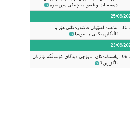
دەسەڵات و فەتوا بە چەکی سڕینەوە
25/06/20
10:
نه‌ته‌وه‌ له‌نێوان فاكته‌ره‌كانى هێز و
ئاڵنگارییه‌كانى مانه‌وه‌دا
23/06/20
09:
پاشماوەکان"... بۆچی دیدگای کۆمەڵگە بۆ ژنان
ناگۆڕین؟