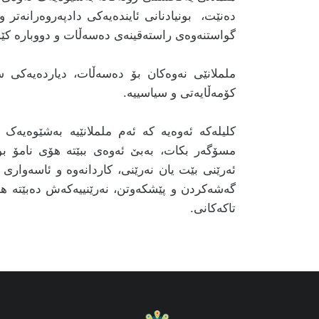
دەنێت، بونیادنانی ئایندەیەکی دادپەروەرانەتر 
گواستنەوەی راستەقینەی دەسەڵات و دووبارە کێشا
ململانێی نەوەکان بۆ دەسەڵات، دیاردەیەکی 
کۆمەڵایەتی و سیاسییە.
کلیلەکە ئەوەیە کە ئەم ململانێیە بەشێوەیەک 
مسۆگەر بکات، بەبێ ئەوەی ببێتە هۆی نامۆ بوون
ئەرێنی بێت یان نەرێنی، کاردانەوە و ئاسەواری 
گەشەکردن و پێشکەوتن، نەرێنییەکەش دەبێتە هۆ
تاکەکانی.