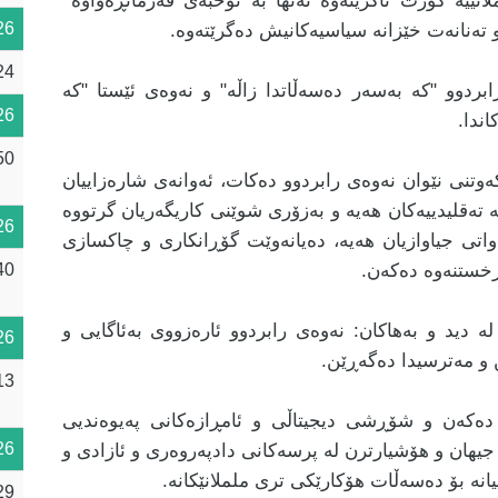
انێیە کورت ناکرێتەوە تەنها بە نوخبەی فەرمانڕەواوە
26
و تەنانەت خێزانە سیاسیەکانیش دەگرێتەوە.
24
رابردوو "کە بەسەر دەسەڵاتدا زاڵە" و نەوەی ئێستا "کە
26
ندا.
50
ەوتنی نێوان نەوەی رابردوو دەکات، ئەوانەی شارەزاییان
 تەقلیدییەکان هەیە و بەزۆری شوێنی کاریگەریان گرتووە
26
اواتی جیاوازیان هەیە، دەیانەوێت گۆڕانکاری و چاکسازی
رخستنەوە دەکەن.
40
لە دید و بەهاکان: نەوەی رابردوو ئارەزووی بەئاگایی و
26
ن و مەترسیدا دەگەڕێن.
13
 دەکەن و شۆڕشی دیجیتاڵی و ئامڕازەکانی پەیوەندیی
26
جیهان و هۆشیارترن لە پرسەکانی دادپەروەری و ئازادی و
یانە بۆ دەسەڵات هۆکارێکی تری ململانێکانە.
29