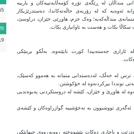
ی منداڵان لە ڕێگەی تۆڕە کۆمەڵایەتییەکان و یارییە
55
وانە ئەوەیە کە لە زۆربەی حاڵەتەکاندا، دەستدرێژیکار
تمانەی منداڵەکەیە؛ وەک خزم، هاوڕێی خێزان، دراوسێ،
سکاڵا بکات و هەست بە تاوانباری بکات.
26
19
 ئازاری جەستەییدا کورت نابێتەوە، بەڵکو برینێکی
کات.
، ترس لە خەڵک، لەدەستدانی متمانە بە هەموو کەسێک،
ڵەتی تونددا بیرکردنەوە لە خۆکوشتن.
وە لە هاوڕێ و خێزان، کێشە لە دروستکردنی پەیوەندیی
 ئەگەری تووشبوون بە نەخۆشییە گوازراوەکان و کێشەی
 دەدزێت و ناچاری دەکات پێشوەختە ڕووبەڕووی جیهانێکی