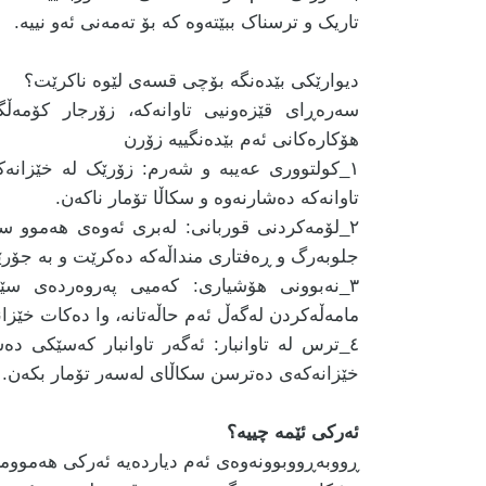
تاریک و ترسناک ببێتەوە کە بۆ تەمەنی ئەو نییە.
دیوارێکی بێدەنگە بۆچی قسەی لێوە ناکرێت؟
سەرەڕای قێزەونیی تاوانەکە، زۆرجار کۆمەڵگ
هۆکارەکانی ئەم بێدەنگییە زۆرن
۱_کولتووری عەیبە و شەرم: زۆرێک لە خێزان
تاوانەکە دەشارنەوە و سکاڵا تۆمار ناکەن.
۲_لۆمەکردنی قوربانی: لەبری ئەوەی هەموو سەر
جلوبەرگ و ڕەفتاری منداڵەکە دەکرێت و بە جۆرێک
۳_نەبوونی هۆشیاری: کەمیی پەروەردەی سێ
مامەڵەکردن لەگەڵ ئەم حاڵەتانە، وا دەکات خێزا
٤_ترس لە تاوانبار: ئەگەر تاوانبار کەسێکی د
خێزانەکەی دەترسن سکاڵای لەسەر تۆمار بکەن.
ئەرکی ئێمە چییە؟
ڕووبەڕووبوونەوەی ئەم دیاردەیە ئەرکی هەمووما