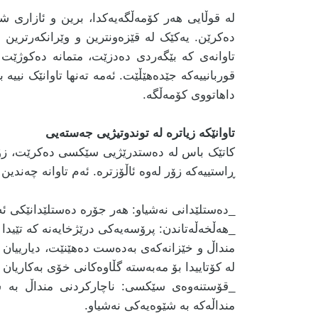
لە قوڵایی هەر کۆمەڵگەیەکدا، برین و ئازاری 
دەکرێن. یەکێک لە قێزەونترین و وێرانکەرترین ئ
تاوانەی کە بێگەردی دەدزێت، متمانە دەکوژێ
قوربانییەکە جێدەهێڵێت. ئەمە تەنها تاوانێک نییە
داهاتووی کۆمەڵگە.
تاوانێکە زیاترە لە توندوتیژیی جەستەیی
کاتێک باس لە دەستدرێژیی سێکسی دەکرێت، زۆرجا
ڕاستییەکە زۆر لەوە ئاڵۆزترە. ئەم تاوانە چەندین
_دەستلێدانی نەشیاو: هەر جۆرە دەستلێدانێکی ئ
_هەڵخەڵەتاندن: پرۆسەیەکی درێژخایەنە کە تێیدا 
منداڵ و خێزانەکەی بەدەست دەهێنێت، دیارییان ب
لە کۆتاییدا بۆ مەبەستە گڵاوەکانی خۆی بەکاریان 
_قۆستنەوەی سێکسی: ناچارکردنی منداڵ بە سە
منداڵەکە بە شێوەیەکی نەشیاو.