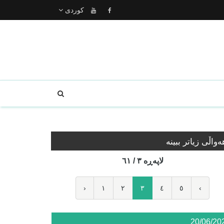
كوردى
ه‌واڵی زیاتر ببینە
لاپه‌ڕه‌ ٣ / ٦١
‹
١
٢
٣
٤
٥
›
20/06/20