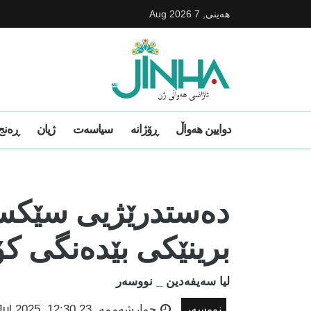
هه‌ینی, 7 Aug 2026
دوایین ھەواڵ
ڕۆژانە
سیاسەت
ژیان
ڕەنج 
دەستدرێژیی سێکسی
برینێکی بێدەنگی ک
لیا سەیفەدین _ نووسەر
نووسەر
چوارشه‌ممه‌, 23 Jul 2025, 12:30