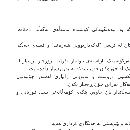
ە بە بێدەنگییەکی کوشندە مامەڵەی لەگەڵدا دەکات،
ەکان لە ترسی "لەکەداربوونی شەرەف" و قسەی خەڵک،
کۆنەیەک ئاراستەی تاوانبار بکرێت، زۆرجار پرسیار لە
 لە جۆرەکان قوربانییەکە بە بەرپرسیار دادەنرێت.
کسیی دروست و نەبوونی زانیاری لەسەر چۆنیەتیی
نەکان نەزانن چۆن ڕەفتار بکەن.
ەسەڵاتدار یان خاوەن پێگەی کۆمەڵایەتی بێت، قوربانی و
نە و پێویستی بە هەنگاوی کرداری هەیە