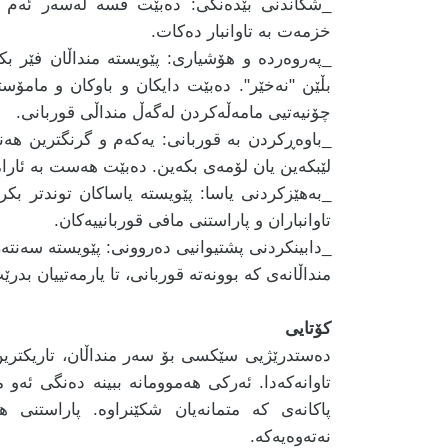
_شکاندنی بێدەنگی: دەبێت قسە لەسەر ئەم با
خزمەت بە تاوانبار دەکات.
_پەروەردە و هۆشیاری: پێویستە منداڵان فێر ب
بڵێن "نەخێر". دەبێت دایکان و باوکان و مامۆس
چۆنیەتیی مامەڵەکردن لەگەڵ منداڵی قوربانی.
_باوەڕکردن بە قوربانی: یەکەم و گرنگترین هەنگ
لێبکەین یان لۆمەی بکەین. دەبێت هەست بە ئارا
_بەهێزکردنی یاسا: پێویستە یاساکان توندتر بک
تاوانباران و پاراستنی مافی قوربانییەکان.
_دابینکردنی پشتیوانیی دەروونی: پێویستە سەنتە
منداڵانەی کە بوونەتە قوربانی، تا یارمەتییان بدرێ
کۆتایی
دەستدرێژیی سێکسی بۆ سەر منداڵان، تاریکترین 
تاوانەکەدا. ئەرکی هەموومانە ببینە دەنگی ئەو م
پاکانەی کە متمانەیان شکێنراوە. پاراستنی ه
نەتەوەیەکە.