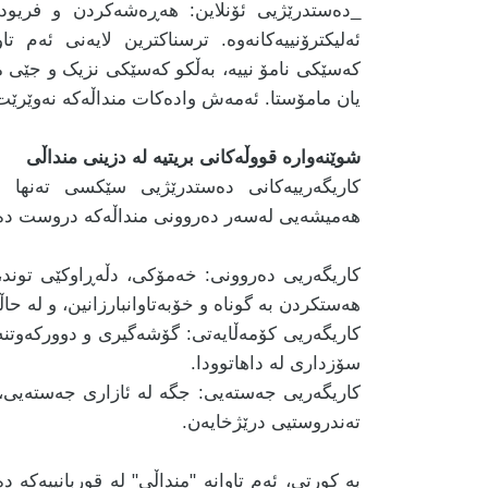
_دەستدرێژیی ئۆنلاین: هەڕەشەکردن و فریودان
ئەلیکترۆنییەکانەوە. ترسناکترین لایەنی ئەم تا
کەسێکی نامۆ نییە، بەڵکو کەسێکی نزیک و جێی م
یان مامۆستا. ئەمەش وادەکات منداڵەکە نەوێرێت 
شوێنەوارە قووڵەکانی بریتیە لە دزینی منداڵی
کاریگەرییەکانی دەستدرێژیی سێکسی تەنها لە
هەمیشەیی لەسەر دەروونی منداڵەکە دروست دە
کاریگەریی دەروونی: خەمۆکی، دڵەڕاوکێی توند
هەستکردن بە گوناه و خۆبەتاوانبارزانین، و لە حا
کاریگەریی کۆمەڵایەتی: گۆشەگیری و دوورکەوتنە
سۆزداری لە داهاتوودا.
کاریگەریی جەستەیی: جگە لە ئازاری جەستەیی،
تەندروستیی درێژخایەن.
بە کورتی، ئەم تاوانە "منداڵی" لە قوربانییەکە