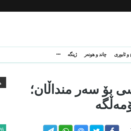
و ئابوری
چاند و هونەر
ژینگه
 بۆ سەر منداڵان؛
ه
ۆمەڵگە
26