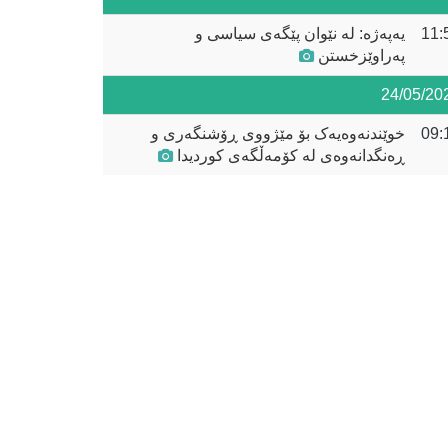
11:
یەپەژە: لە نێوان پێگەی سیاسی و
پەراوێزخستن
24/05/20
09:
خوێندنەوەیەک بۆ مێژووی ڕۆشنگەری و
ڕەنگدانەوەی لە کۆمەڵگەی کوردیدا