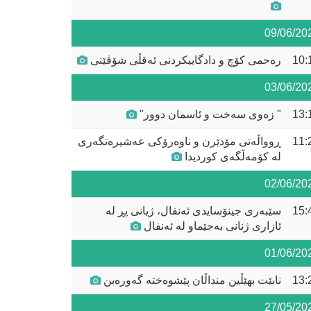
09/06/20
10:
رەحمی کۆچ و دادگاییکردنی ئەقڵی شۆڤێنی
03/06/20
13:
" زەوی سەخت و ئاسمان دوور"
11:
ڕوواڵەتی مۆدێرن و ناوەرۆکی عەشیرەتگەری
لە کۆمەڵگەی کوردیدا
02/06/20
15:
سێبەری جینۆسایدی ئەنفال، ژیانی پڕ لە
ئازاری ژنانی بەجێماو لە ئەنفال
01/06/20
13:
نابێت بهێڵین منداڵان پێشوەختە گەورەبن
27/05/20