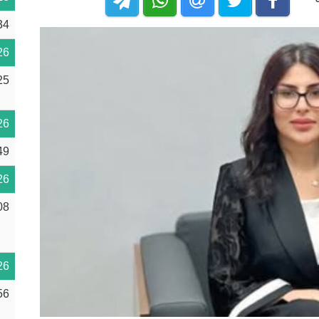
34
26
25
26
49
26
08
26
56