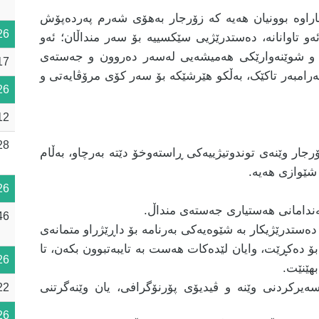
شاراوە بوونیان هەیە کە زۆرجار بەهۆی شەرم پەردەپۆش
26
ەو تاوانانە، دەستدرێژیی سێکسییە بۆ سەر منداڵان؛ ئەو
ت و شوێنەوارێکی هەمیشەیی لەسەر دەروون و جەستەی
17
 بەرامبەر تاکێک، بەڵکو هێرشێکە بۆ سەر کۆی مرۆڤایەتی و
26
12
28
ر وێنەی توندوتیژییەکی ڕاستەوخۆ دێتە بەرچاو، بەڵام
 شێوازی هەیە.
26
ەندامانی هەستیاری جەستەی منداڵ.
46
دەستدرێژیکار بە شێوەیەکی بەرنامە بۆ داڕێژراو متمانەی
ۆ دەکڕێت، وایان لێدەکات هەست بە تایبەتبوون بکەن، تا
26
بهێنێت.
یرکردنی وێنە و ڤیدیۆی پۆرنۆگرافی، یان وێنەگرتنی
22
26