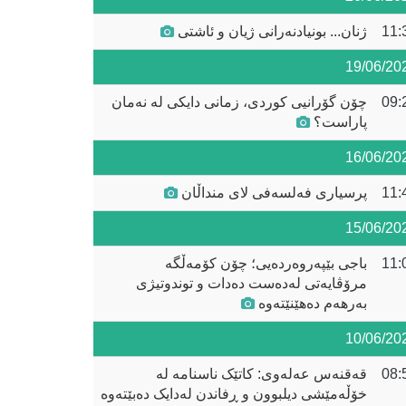
11:
ژنان... بونیادنەرانی ژیان و ئاشتی
19/06/20
09:
چۆن گۆرانیی کوردی، زمانی دایکی لە نەمان
پاراست؟
16/06/20
11:
پرسیاری فەلسەفی لای منداڵان
15/06/20
11:
باجی بێپەروەردەیی؛ چۆن کۆمەڵگە
مرۆڤایەتی لەدەست دەدات و توندوتیژی
بەرهەم دەهێنێتەوە
10/06/20
08:
قەقنەس عەلەوی: کاتێک ناسنامە لە
خۆڵەمێشی دیلبوون و ڕفاندن لەدایک دەبێتەوە