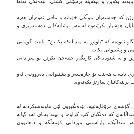
بەتە بکەین و بیکەینە پرسێکی گشتی. بێدەنگی تەنها
کرێن کە جەستەیان موڵکی خۆیانە و مافی ئەوەیان هەیە
تایان هۆشیار بکرێنەوە لەسەر نیشانەکانی دەستدرێژی و
او ئەوەیە کە "باوەڕ بە منداڵەکە بکەین". نابێت گومانی
می و پشتیوانی بکات.
رێن و بە شێوەیەکی کاریگەر جێبەجێ بکرێن بۆ سزادانی
ری تایبەت هەبێت بۆ چارەسەر و پشتیوانیی دەروونیی ئەو
ت برینەکانیان ساڕێژ بکەنەوە.
گۆشەی مرۆڤایەتییە. بێدەنگبوون لێی هاوبەشیکردنە لە
نداڵانەی کە دەنگیان کپ کراوە، و ببینە پەنای ئەو گیانە
ەر منداڵێک، پاراستنی ویژدانی کۆمەڵگە و داهاتووی