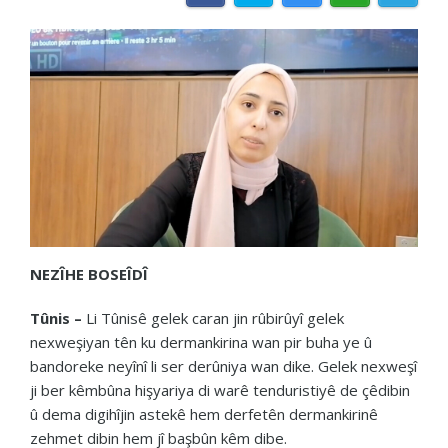
NEZÎHE BOSEÎDÎ
Tûnis –
Li Tûnisê gelek caran jin rûbirûyî gelek
nexweşiyan tên ku dermankirina wan pir buha ye û
bandoreke neyînî li ser derûniya wan dike. Gelek nexweşî
ji ber kêmbûna hişyariya di warê tenduristiyê de çêdibin
û dema digihîjin astekê hem derfetên dermankirinê
zehmet dibin hem jî başbûn kêm dibe.