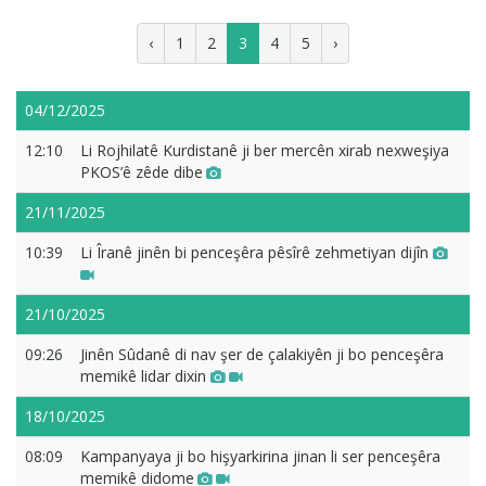
‹
1
2
3
4
5
›
04/12/2025
12:10
Li Rojhilatê Kurdistanê ji ber mercên xirab nexweşiya
PKOS’ê zêde dibe
21/11/2025
10:39
Li Îranê jinên bi penceşêra pêsîrê zehmetiyan dijîn
21/10/2025
09:26
Jinên Sûdanê di nav şer de çalakiyên ji bo penceşêra
memikê lidar dixin
18/10/2025
08:09
Kampanyaya ji bo hişyarkirina jinan li ser penceşêra
memikê didome