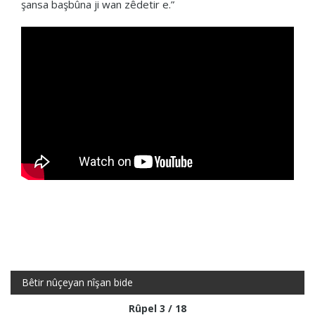
şansa başbûna ji wan zêdetir e.”
Bêtir nûçeyan nîşan bide
Rûpel 3 / 18