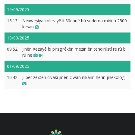
19/09/2025
13:13
Nexweşiya kolerayê li Sûdanê bû sedema mirina 2500
kesan
18/09/2025
09:52
Jinên Xezayê bi pirsgirêkên mezin ên tendirûstî re rû bi
rû ne
01/09/2025
10:42
Ji ber zextên civakî jinên ciwan nikarin herin jinekolog