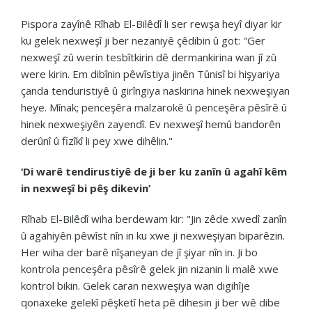
Pispora zayînê Rîhab El-Bilêdî li ser rewşa heyî diyar kir
ku gelek nexweşî ji ber nezaniyê çêdibin û got: "Ger
nexweşî zû werin tesbîtkirin dê dermankirina wan jî zû
were kirin. Em dibînin pêwîstiya jinên Tûnisî bi hişyariya
çanda tenduristiyê û girîngiya naskirina hinek nexweşiyan
heye. Mînak; penceşêra malzarokê û penceşêra pêsîrê û
hinek nexweşiyên zayendî. Ev nexweşî hemû bandorên
derûnî û fizîkî li pey xwe dihêlin."
‘Di warê tendirustiyê de ji ber ku zanîn û agahî kêm
in nexweşî bi pêş dikevin’
Rîhab El-Bilêdî wiha berdewam kir: "Jin zêde xwedî zanîn
û agahiyên pêwîst nîn in ku xwe ji nexweşiyan biparêzin.
Her wiha der barê nîşaneyan de jî şiyar nîn in. Ji bo
kontrola penceşêra pêsîrê gelek jin nizanin li malê xwe
kontrol bikin. Gelek caran nexweşiya wan digihîje
qonaxeke gelekî pêşketî heta pê dihesin ji ber wê dibe