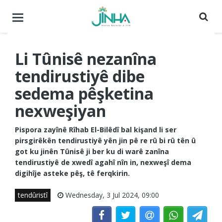
Menuyê
buguherîne
Li Tûnisê nezanîna
tendirustiyê dibe
sedema pêşketina
nexweşiyan
Pispora zayînê Rîhab El-Bilêdî bal kişand li ser
pirsgirêkên tendirustiyê yên jin pê re rû bi rû tên û
got ku jinên Tûnisê ji ber ku di warê zanîna
tendirustiyê de xwedî agahî nîn in, nexweşî dema
digihîje asteke pêş, tê ferqkirin.
tendûristî
Wednesday, 3 Jul 2024, 09:00