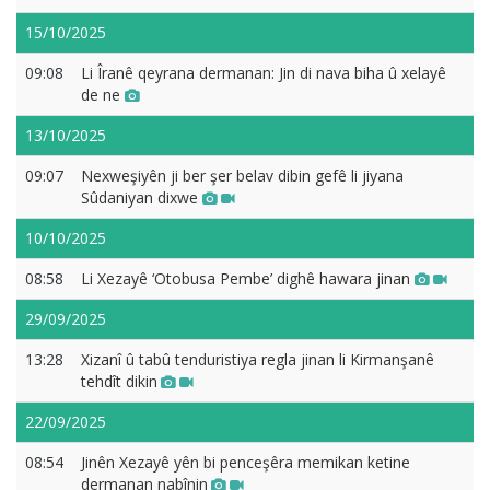
15/10/2025
09:08
Li Îranê qeyrana dermanan: Jin di nava biha û xelayê
de ne
13/10/2025
09:07
Nexweşiyên ji ber şer belav dibin gefê li jiyana
Sûdaniyan dixwe
10/10/2025
08:58
Li Xezayê ‘Otobusa Pembe’ dighê hawara jinan
29/09/2025
13:28
Xizanî û tabû tenduristiya regla jinan li Kirmanşanê
tehdît dikin
22/09/2025
08:54
Jinên Xezayê yên bi penceşêra memikan ketine
dermanan nabînin