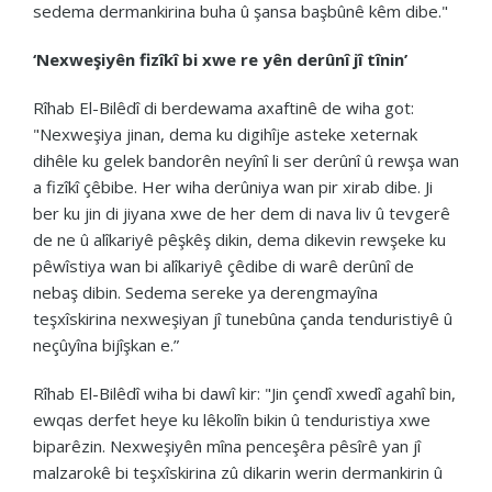
sedema dermankirina buha û şansa başbûnê kêm dibe."
‘Nexweşiyên fizîkî bi xwe re yên derûnî jî tînin’
Rîhab El-Bilêdî di berdewama axaftinê de wiha got:
"Nexweşiya jinan, dema ku digihîje asteke xeternak
dihêle ku gelek bandorên neyînî li ser derûnî û rewşa wan
a fizîkî çêbibe. Her wiha derûniya wan pir xirab dibe. Ji
ber ku jin di jiyana xwe de her dem di nava liv û tevgerê
de ne û alîkariyê pêşkêş dikin, dema dikevin rewşeke ku
pêwîstiya wan bi alîkariyê çêdibe di warê derûnî de
nebaş dibin. Sedema sereke ya derengmayîna
teşxîskirina nexweşiyan jî tunebûna çanda tenduristiyê û
neçûyîna bijîşkan e.”
Rîhab El-Bilêdî wiha bi dawî kir: "Jin çendî xwedî agahî bin,
ewqas derfet heye ku lêkolîn bikin û tenduristiya xwe
biparêzin. Nexweşiyên mîna penceşêra pêsîrê yan jî
malzarokê bi teşxîskirina zû dikarin werin dermankirin û