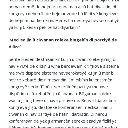
heman demê de hejmara endaman a nû hat diyakirin, di
kongreya nehemîn de hejmar zêde bû lê di vê kongreyê
de hejmar hat kêmkirin. Her wiha desteya hevserokatiyê
ya ku ji 6 kesan pêk tê hat diyarkirin.”
‘Meclisa jin û ciwanan roleke bingehîn di partiyê de
dilîze’
Şerîfe Hesen destnîşan kir ku jin û ciwan roleke girîng di
nav PYD’ê de dilîzin û wiha berdewam kir: “Jixwe sîstema
me xwe dispêre sîstema hevserokatiyê ku jin û mêr bi
hev re xebatê didin meşandin. Em dibînin ku encamên
kongreyê serkeftî bûn, serkeftinên partiya me xwe
dispêrin rol û xebatên jin û ciwanan. Bêguman roleke
wan a girîng heye di nava partiyê de. Beriya lidarxistina
kongreya giştî, destpêkê konferansên meclisa jinan û
ciwanan di nav partiyê de hatin lidarxistin. Di herdu
konferansan de yek ji armancên sereke azadiya fizîkî ya
Rêber Apo bû, heman armanc di kongreya PYD’ê de hat