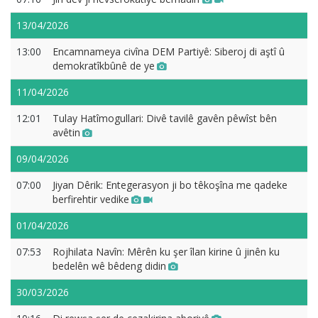
13/04/2026
13:00
Encamnameya civîna DEM Partiyê: Siberoj di aştî û
demokratîkbûnê de ye
11/04/2026
12:01
Tulay Hatîmogullari: Divê tavilê gavên pêwîst bên
avêtin
09/04/2026
07:00
Jiyan Dêrik: Entegerasyon ji bo têkoşîna me qadeke
berfirehtir vedike
01/04/2026
07:53
Rojhilata Navîn: Mêrên ku şer îlan kirine û jinên ku
bedelên wê bêdeng didin
30/03/2026