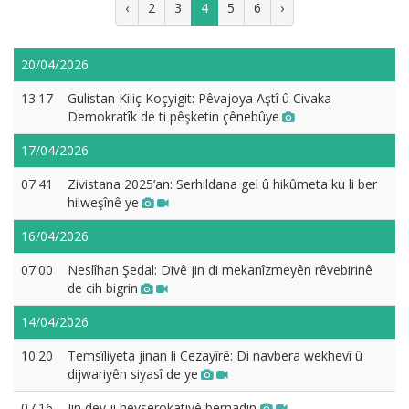
‹
2
3
4
5
6
›
20/04/2026
13:17
Gulistan Kiliç Koçyigit: Pêvajoya Aştî û Civaka
Demokratîk de ti pêşketin çênebûye
17/04/2026
07:41
Zivistana 2025’an: Serhildana gel û hikûmeta ku li ber
hilweşînê ye
16/04/2026
07:00
Neslîhan Şedal: Divê jin di mekanîzmeyên rêvebirinê
de cih bigrin
14/04/2026
10:20
Temsîliyeta jinan li Cezayîrê: Di navbera wekhevî û
dijwariyên siyasî de ye
07:16
Jin dev ji hevserokatiyê bernadin