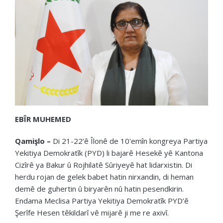
EBÎR MUHEMED
Qamişlo –
Di 21-22’ê Îlonê de 10'emîn kongreya Partiya
Yekitiya Demokratîk (PYD) li bajarê Hesekê yê Kantona
Cizîrê ya Bakur û Rojhilatê Sûriyeyê hat lidarxistin. Di
herdu rojan de gelek babet hatin nirxandin, di heman
demê de guhertin û biryarên nû hatin pesendkirin.
Endama Meclisa Partiya Yekitiya Demokratîk PYD’ê
Şerîfe Hesen têkildarî vê mijarê ji me re axivî.