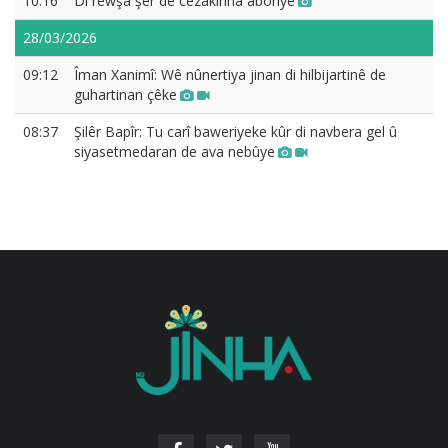
10:16
Di rewşa şer de cezakirina aboriyê
28/03/2026
09:12
Îman Xanimî: Wê nûnertiya jinan di hilbijartinê de
guhartinan çêke
08:37
Şilêr Bapîr: Tu carî baweriyeke kûr di navbera gel û
siyasetmedaran de ava nebûye