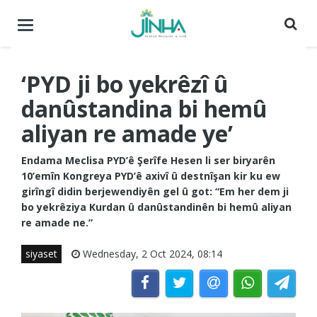
Menuyê
buguherîne
‘PYD ji bo yekrêzî û
danûstandina bi hemû
aliyan re amade ye’
Endama Meclisa PYD’ê Şerîfe Hesen li ser biryarên
10’emîn Kongreya PYD’ê axivî û destnîşan kir ku ew
girîngî didin berjewendiyên gel û got: “Em her dem ji
bo yekrêziya Kurdan û danûstandinên bi hemû aliyan
re amade ne.”
siyaset
Wednesday, 2 Oct 2024, 08:14