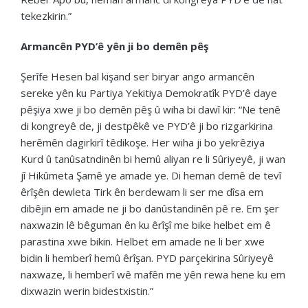
tekezkirin.”
Armancên PYD’ê yên ji bo demên pêş
Şerîfe Hesen bal kişand ser biryar ango armancên
sereke yên ku Partiya Yekitiya Demokratîk PYD’ê daye
pêşiya xwe ji bo demên pêş û wiha bi dawî kir: “Ne tenê
di kongreyê de, ji destpêkê ve PYD’ê ji bo rizgarkirina
herêmên dagirkirî têdikoşe. Her wiha ji bo yekrêziya
Kurd û tanûsatndinên bi hemû aliyan re li Sûriyeyê, ji wan
jî Hikûmeta Şamê ye amade ye. Di heman demê de tevî
êrîşên dewleta Tirk ên berdewam li ser me dîsa em
dibêjin em amade ne ji bo danûstandinên pê re. Em şer
naxwazin lê bêguman ên ku êrîşî me bike helbet em ê
parastina xwe bikin. Helbet em amade ne li ber xwe
bidin li hemberî hemû êrîşan. PYD parçekirina Sûriyeyê
naxwaze, li hemberî wê mafên me yên rewa hene ku em
dixwazin werin bidestxistin.”