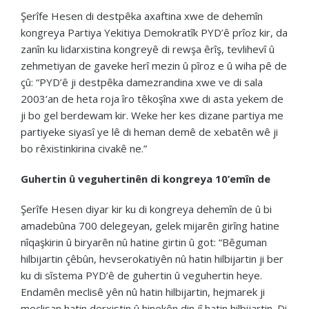
Şerîfe Hesen di destpêka axaftina xwe de dehemîn
kongreya Partiya Yekitiya Demokratîk PYD’ê prîoz kir, da
zanîn ku lidarxistina kongreyê di rewşa êrîş, tevlihevî û
zehmetiyan de gaveke herî mezin û pîroz e û wiha pê de
çû: “PYD’ê ji destpêka damezrandina xwe ve di sala
2003’an de heta roja îro têkoşîna xwe di asta yekem de
ji bo gel berdewam kir. Weke her kes dizane partiya me
partiyeke siyasî ye lê di heman demê de xebatên wê ji
bo rêxistinkirina civakê ne.”
Guhertin û veguhertinên di kongreya 10’emîn de
Şerîfe Hesen diyar kir ku di kongreya dehemîn de û bi
amadebûna 700 delegeyan, gelek mijarên girîng hatine
nîqaşkirin û biryarên nû hatine girtin û got: “Bêguman
hilbijartin çêbûn, hevserokatiyên nû hatin hilbijartin ji ber
ku di sîstema PYD’ê de guhertin û veguhertin heye.
Endamên meclisê yên nû hatin hilbijartin, hejmarek ji
meclisan hatin derxistin û hinekên din jî hatin hilbijartin. Di