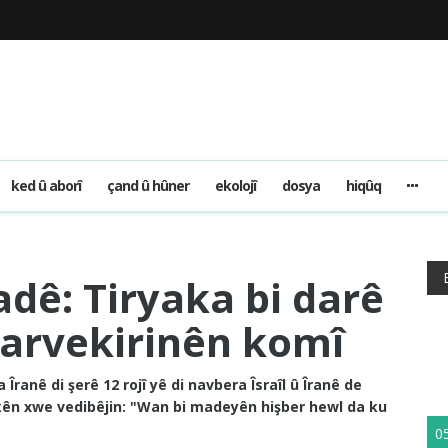
ked û aborî
çand û hûner
ekolojî
dosya
hiqûq
dê: Tiryaka bi darê
darvekirinên komî
Îranê di şerê 12 rojî yê di navbera Îsraîl û Îranê de
îrokên xwe vedibêjin: "Wan bi madeyên hişber hewl da ku
0