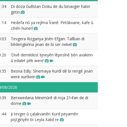
1:34
Di doza Gulîstan Doku de du binavger hatin
girtin
1:14
Hedefa nû ya rejîma Îranê: Pirtûkxane, kafe û
cihên hunerî
0:03
Tevgera Rizgariya Jinên Efgan: Talîban di
bêdengkirina jinan de bi ser neket
9:20
‘Divê demildest lijneyên lêpirsînê bên avakirin
û edalet pêk were’
8:35
Besna Edîş: Sînemaya Kurdî dê bi rengê jinan
were xurtkirin
4/08/2026
3:39
Berxwedana Mexmûrê di roja 214’an de di
dome
1:44
Ji tevger û çalakvanên Kurd peyamên
piştgiriyên bi Leyla Xalid re