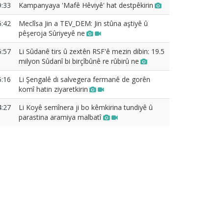
9:33
Kampanyaya 'Mafê Hêviyê' hat destpêkirin
6:42
Meclîsa Jin a TEV_DEM: Jin stûna aştiyê û
pêşeroja Sûriyeyê ne
5:57
Li Sûdanê tirs û zextên RSF'ê mezin dibin: 19.5
milyon Sûdanî bi birçîbûnê re rûbirû ne
5:16
Li Şengalê di salvegera fermanê de gorên
komî hatin ziyaretkirin
4:27
Li Koyê semînera ji bo kêmkirina tundiyê û
parastina aramiya malbatî