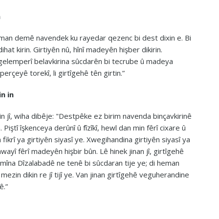
n
eman demê navendek ku rayedar qezenc bi dest dixin e. Bi
hat kirin. Girtiyên nû, hînî madeyên hişber dikirin.
 gelemperî belavkirina sûcdarên bi tecrube û madeya
perçeyê torekî, li girtîgehê tên girtin.”
in in
rin jî, wiha dibêje: "Destpêke ez birim navenda binçavkirinê
iştî îşkenceya derûnî û fîzîkî, hewl dan min fêrî cixare û
ikrî ya girtiyên siyasî ye. Xwegihandina girtiyên siyasî ya
awayî fêrî madeyên hişbir bûn. Lê hinek jinan jî, girtîgehê
mîna Dîzalabadê ne tenê bi sûcdaran tije ye; di heman
ezin dikin re jî tijî ye. Van jinan girtîgehê veguherandine
ê.”