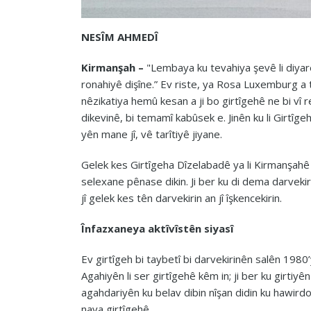
NESÎM AHMEDÎ
Kirmanşah –
"Lembaya ku tevahiya şevê li diyarê
ronahiyê dişîne.” Ev riste, ya Rosa Luxemburg a 
nêzikatiya hemû kesan a ji bo girtîgehê ne bi vî ren
dikevinê, bi temamî kabûsek e. Jinên ku li Girtîg
yên mane jî, vê tarîtiyê jiyane.
Gelek kes Girtîgeha Dîzelabadê ya li Kirmanşahê m
selexane pênase dikin. Ji ber ku di dema darvekiri
jî gelek kes tên darvekirin an jî îşkencekirin.
Înfazxaneya aktîvîstên siyasî
Ev girtîgeh bi taybetî bi darvekirinên salên 1980’yî
Agahiyên li ser girtîgehê kêm in; ji ber ku girtiy
agahdariyên ku belav dibin nîşan didin ku hawirdo
nava girtîgehê….