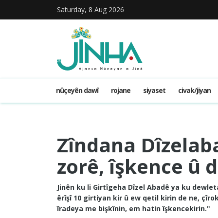
Saturday, 8 Aug 2026
nûçeyên dawî
rojane
siyaset
civak/jiyan
Zîndana Dîzelaba
zorê, îşkence û 
Jinên ku li Girtîgeha Dîzel Abadê ya ku dewleta 
êrîşî 10 girtiyan kir û ew qetil kirin de ne, ç
îradeya me bişkînin, em hatin îşkencekirin."