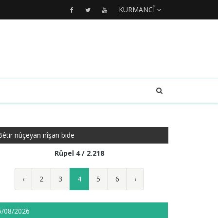
KURMANCÎ
Bêtir nûçeyan nîşan bide
Rûpel 4 / 2.218
‹
2
3
4
5
6
›
5/08/2026