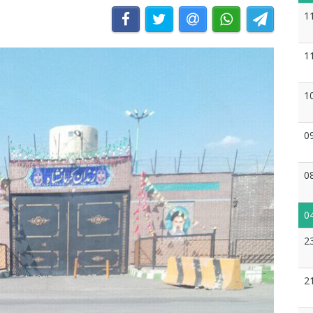
1
1
1
0
0
0
2
2