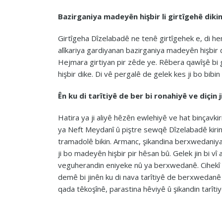
Bazirganiya madeyên hişbir
l
i girtîgehê
diki
Girtîgeha Dîzelabadê ne tenê girtîgehek e, di h
alîkariya gardiyanan bazirganiya madeyên hişbir di
Hejmara girtiyan pir zêde ye. Rêbera qawîşê bi
hişbir dike. Di vê pergalê de gelek kes ji bo bibin 
Ên ku di tarîtiyê de ber bi ronahiyê ve diçin j
Hatira ya ji aliyê hêzên ewlehiyê ve hat binçavki
ya Neft Meydanî û piştre sewqê Dîzelabadê kirin. P
tramadolê bikin. Armanc, şikandina berxwedaniya f
ji bo madeyên hişbir pir hêsan bû. Gelek jin bi vî 
veguherandin eniyeke nû ya berxwedanê. Cihekî 
demê bi jinên ku di nava tarîtiyê de berxwedanê m
qada têkoşînê, parastina hêviyê û şikandin tarîtiy