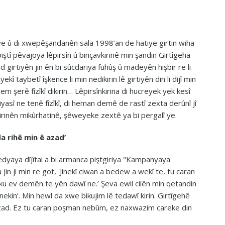
 ye û di xwepêşandanên sala 1998’an de hatiye girtin wiha
piştî pêvajoya lêpirsîn û binçavkirinê min şandin Girtîgeha
d girtiyên jin ên bi sûcdariya fuhûş û madeyên hişbir re li
aybetî îşkence li min nedikirin lê girtiyên din li dijî min
dem şerê fîzîkî dikirin… Lêpirsînkirina di hucreyek yek kesî
iyasî ne tenê fîzîkî, di heman demê de rastî zexta derûnî jî
arkirinên mikûrhatinê, şêweyeke zextê ya bi pergalî ye.
a rihê min ê azad’
 medyaya dîjîtal a bi armanca piştgiriya "Kampanyaya
jin ji min re got, 'Jinekî ciwan a bedew a wekî te, tu caran
ber ku ev demên te yên dawî ne.’ Şeva ewil cilên min qetandin
nekin’. Min hewl da xwe bikujim lê tedawî kirin. Girtîgehê
 azad. Ez tu caran poşman nebûm, ez naxwazim careke din