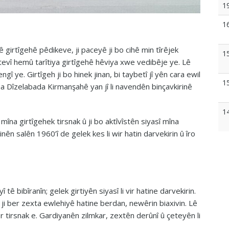
1
1
 girtîgehê pêdikeve, ji paceyê ji bo cihê min tîrêjek
1
tevî hemû tarîtiya girtîgehê hêviya xwe vedibêje ye. Lê
gî ye. Girtîgeh ji bo hinek jinan, bi taybetî jî yên cara ewil
1
eha Dîzelabada Kirmanşahê yan jî li navendên binçavkirinê
1
îna girtîgehek tirsnak û ji bo aktîvîstên siyasî mîna
nên salên 1960’î de gelek kes li wir hatin darvekirin û îro
 tê bibîranîn; gelek girtiyên siyasî li vir hatine darvekirin.
ên ji ber zexta ewlehiyê hatine berdan, newêrin biaxivin. Lê
r tirsnak e. Gardiyanên zilmkar, zextên derûnî û çeteyên li