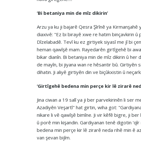
‘
Bi
betaniya min de mîz dikirin’
Arzu ya ku ji bajarê Qesra Şîrînê ya Kirmanşahê
diaxivê: "Ez bi birayê xwe re hatim binçavkirin û 
Dîzelabadê. Tevî ku ez girtiyek siyasî me jî bi çen
heman qawîşê mam. Rayedarên girtîgehê bi awayekî t
bikar dianîn. Bi betaniya min de mîz dikirin û her 
de mayîn, bi jiyana wan re hêsantir bû. Girtiyên s
dihatin. Ji aliyê girtiyên din ve biçûkxistin û neç
‘Girtîgehê bedena min perçe kir lê zirarê ned
Jina ciwan a 19 salî ya ji ber parvekirinên li ser
Azadiyên Veşartî" hat girtin, wiha got: "Gardiyana 
nikare li vê qawîşê bimîne. Ji vir kêfê bigre, ji 
û porê min kişandin. Gardiyanan tenê digotin ‘qîr 
bedena min perçe kir lê zirarê neda rihê min ê
van şevan bijîm.