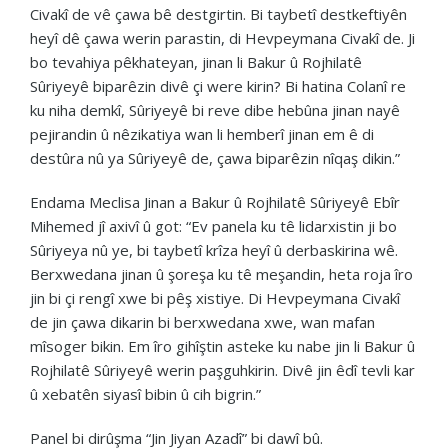
Civakî de vê çawa bê destgirtin. Bi taybetî destkeftiyên
heyî dê çawa werin parastin, di Hevpeymana Civakî de. Ji
bo tevahiya pêkhateyan, jinan li Bakur û Rojhilatê
Sûriyeyê biparêzin divê çi were kirin? Bi hatina Colanî re
ku niha demkî, Sûriyeyê bi reve dibe hebûna jinan nayê
pejirandin û nêzikatiya wan li hemberî jinan em ê di
destûra nû ya Sûriyeyê de, çawa biparêzin nîqaş dikin.”
Endama Meclisa Jinan a Bakur û Rojhilatê Sûriyeyê Ebîr
Mihemed jî axivî û got: “Ev panela ku tê lidarxistin ji bo
Sûriyeya nû ye, bi taybetî krîza heyî û derbaskirina wê.
Berxwedana jinan û şoreşa ku tê meşandin, heta roja îro
jin bi çi rengî xwe bi pêş xistiye. Di Hevpeymana Civakî
de jin çawa dikarin bi berxwedana xwe, wan mafan
mîsoger bikin. Em îro gihîştin asteke ku nabe jin li Bakur û
Rojhilatê Sûriyeyê werin paşguhkirin. Divê jin êdî tevli kar
û xebatên siyasî bibin û cih bigrin.”
Panel bi dirûşma “Jin Jiyan Azadî” bi dawî bû.