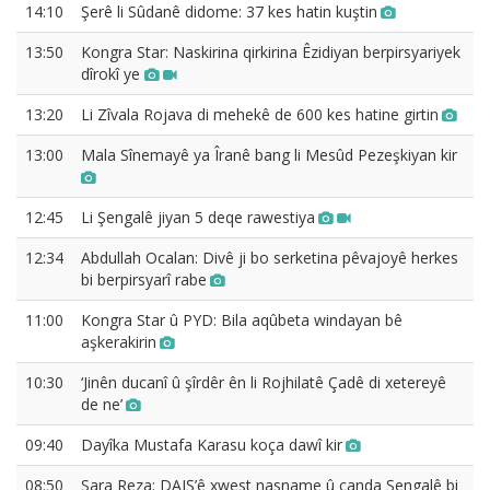
14:10
Şerê li Sûdanê didome: 37 kes hatin kuştin
13:50
Kongra Star: Naskirina qirkirina Êzidiyan berpirsyariyek
dîrokî ye
13:20
Li Zîvala Rojava di mehekê de 600 kes hatine girtin
13:00
Mala Sînemayê ya Îranê bang li Mesûd Pezeşkiyan kir
12:45
Li Şengalê jiyan 5 deqe rawestiya
12:34
Abdullah Ocalan: Divê ji bo serketina pêvajoyê herkes
bi berpirsyarî rabe
11:00
Kongra Star û PYD: Bila aqûbeta windayan bê
aşkerakirin
10:30
‘Jinên ducanî û şîrdêr ên li Rojhilatê Çadê di xetereyê
de ne’
09:40
Dayîka Mustafa Karasu koça dawî kir
08:50
Sara Reza: DAIŞ’ê xwest nasname û çanda Şengalê bi