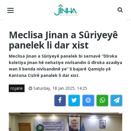
Menuyê
buguherîne
Meclisa Jinan a Sûriyeyê
panelek li dar xist
Meclisa Jinan a Sûriyeyê panelek bi sernavê “Dîroka
koletiya jinan hê nehatiye nivîsandin û dîroka azadiya
wan li benda nivîsandinê ye” li bajarê Qamişlo yê
Kantona Cizîrê panalek li dar xist.
rojane
Saturday, 18 Jan 2025, 14:25