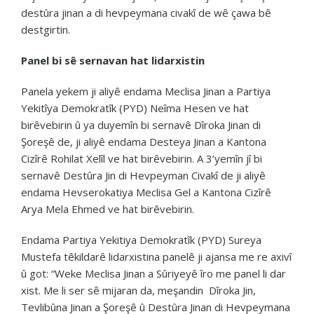
destûra jinan a di hevpeymana civakî de wê çawa bê
destgirtin.
Panel bi sê sernavan hat lidarxistin
Panela yekem ji aliyê endama Meclisa Jinan a Partiya
Yekitîya Demokratîk (PYD) Neîma Hesen ve hat
birêvebirin û ya duyemîn bi sernavê Dîroka Jinan di
Şoreşê de, ji aliyê endama Desteya Jinan a Kantona
Cizîrê Rohilat Xelîl ve hat birêvebirin. A 3’yemîn jî bi
sernavê Destûra Jin di Hevpeyman Civakî de ji aliyê
endama Hevserokatiya Meclisa Gel a Kantona Cizîrê
Arya Mela Ehmed ve hat birêvebirin.
Endama Partiya Yekitiya Demokratîk (PYD) Sureya
Mustefa têkildarê lidarxistina panelê ji ajansa me re axivî
û got: “Weke Meclisa Jinan a Sûriyeyê îro me panel li dar
xist. Me li ser sê mijaran da, meşandin Dîroka Jin,
Tevlibûna Jinan a Şoreşê û Destûra Jinan di Hevpeymana