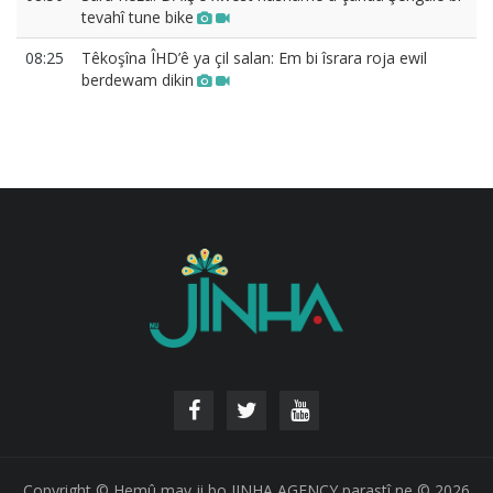
tevahî tune bike
08:25
Têkoşîna ÎHD’ê ya çil salan: Em bi îsrara roja ewil
berdewam dikin
Copyright © Hemû mav ji bo JINHA AGENCY parastî ne © 2026