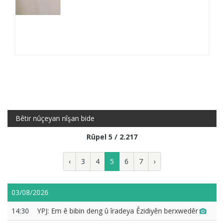
Bêtir nûçeyan nîşan bide
Rûpel 5 / 2.217
‹
3
4
5
6
7
›
03/08/2026
14:30
YPJ: Em ê bibin deng û îradeya Êzidiyên berxwedêr