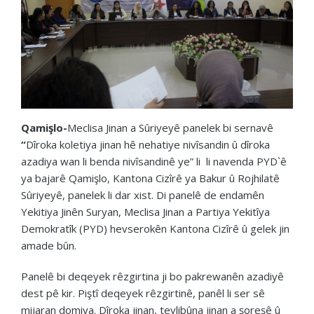
Qamişlo-
Meclisa Jinan a Sûriyeyê panelek bi sernavê
“
Dîroka koletiya jinan hê nehatiye nivîsandin û dîroka
azadiya wan li benda nivîsandinê ye” li li navenda PYD`ê
ya bajarê Qamişlo, Kantona Cizîrê ya Bakur û Rojhilatê
Sûriyeyê, panelek li dar xist. Di panelê de endamên
Yekitiya Jinên Suryan, Meclisa Jinan a Partiya Yekitîya
Demokratîk (PYD) hevserokên Kantona Cizîrê û gelek jin
amade bûn.
Panelê bi deqeyek rêzgirtina ji bo pakrewanên azadiyê
dest pê kir. Piştî deqeyek rêzgirtinê, panêl li ser sê
mijaran domiya. Dîroka jinan, tevlibûna jinan a şoreşê û