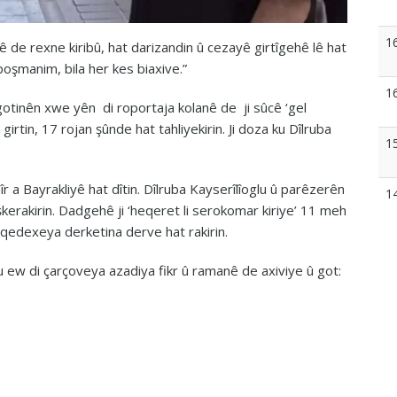
1
nê de rexne kiribû, hat darizandin û cezayê girtîgehê lê hat
poşmanim, bila her kes biaxive.”
1
r gotinên xwe yên di roportaja kolanê de ji sûcê ‘gel
girtin, 17 rojan şûnde hat tahliyekirin. Ji doza ku Dîlruba
1
r a Bayrakliyê hat dîtin. Dîlruba Kayserîlîoglu û parêzerên
1
aşkerakirin. Dadgehê ji ‘heqeret li serokomar kiriye’ 11 meh
û qedexeya derketina derve hat rakirin.
 ku ew di çarçoveya azadiya fikr û ramanê de axiviye û got: