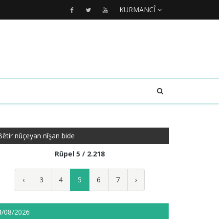
KURMANCÎ
Bêtir nûçeyan nîşan bide
Rûpel 5 / 2.218
‹
3
4
5
6
7
›
4/08/2026