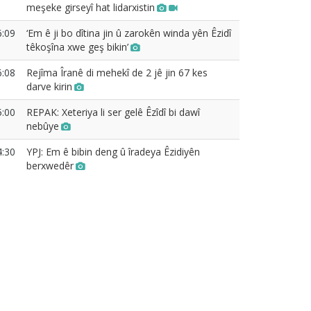
meşeke girseyî hat lidarxistin
6:09
‘Em ê ji bo dîtina jin û zarokên winda yên Êzidî
têkoşîna xwe geş bikin’
6:08
Rejîma Îranê di mehekî de 2 jê jin 67 kes
darve kirin
5:00
REPAK: Xeteriya li ser gelê Êzîdî bi dawî
nebûye
4:30
YPJ: Em ê bibin deng û îradeya Êzidiyên
berxwedêr