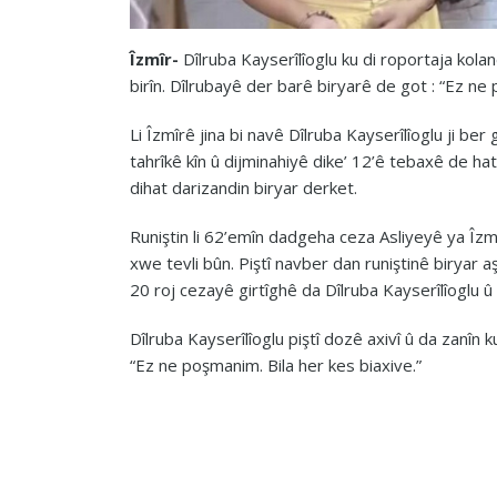
Îzmîr-
Dîlruba Kayserîlîoglu ku di roportaja kola
birîn. Dîlrubayê der barê biryarê de got : “Ez ne 
Li Îzmîrê jina bi navê Dîlruba Kayserîlîoglu ji be
tahrîkê kîn û dijminahiyê dike’ 12’ê tebaxê de hat 
dihat darizandin biryar derket.
Runiştin li 62’emîn dadgeha ceza Asliyeyê ya Îzmî
xwe tevli bûn. Piştî navber dan runiştinê biryar 
20 roj cezayê girtîghê da Dîlruba Kayserîlîoglu 
Dîlruba Kayserîlîoglu piştî dozê axivî û da zanîn
“Ez ne poşmanim. Bila her kes biaxive.”