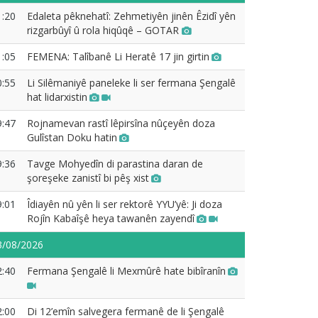
1:20
Edaleta pêknehatî: Zehmetiyên jinên Êzidî yên
rizgarbûyî û rola hiqûqê – GOTAR
1:05
FEMENA: Talîbanê Li Heratê 17 jin girtin
0:55
Li Silêmaniyê paneleke li ser fermana Şengalê
hat lidarxistin
9:47
Rojnamevan rastî lêpirsîna nûçeyên doza
Gulîstan Doku hatin
9:36
Tavge Mohyedîn di parastina daran de
şoreşeke zanistî bi pêş xist
9:01
Îdiayên nû yên li ser rektorê YYU’yê: Ji doza
Rojîn Kabaîşê heya tawanên zayendî
3/08/2026
2:40
Fermana Şengalê li Mexmûrê hate bibîranîn
2:00
Di 12’emîn salvegera fermanê de li Şengalê