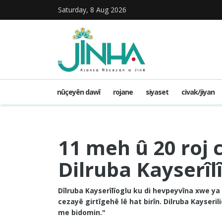
Saturday, 8 Aug 2026
nûçeyên dawî
rojane
siyaset
civak/jiyan
11 meh û 20 roj c
Dilruba Kayserîlî
Dîlruba Kayserîlîoglu ku di hevpeyvîna xwe ya 
cezayê girtîgehê lê hat birîn. Dilruba Kayseri
me bidomin."