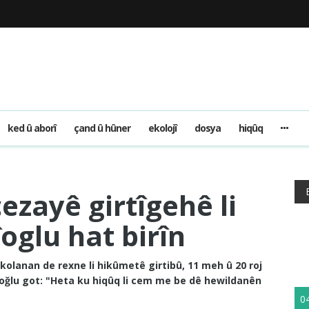
ked û aborî
çand û hûner
ekolojî
dosya
hiqûq
ezayê girtîgehê li
oglu hat birîn
kolanan de rexne li hikûmetê girtibû, 11 meh û 20 roj
lioğlu got: "Heta ku hiqûq li cem me be dê hewildanên
0