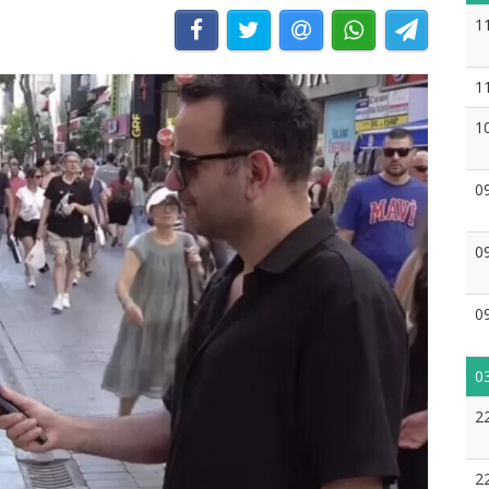
1
1
1
0
0
0
0
2
2