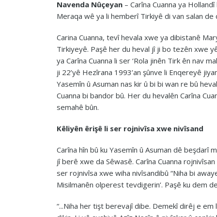
Navenda Nûçeyan
– Carîna Cuanna ya Hollandî
Meraqa wê ya li hemberî Tirkiyê di van salan de 
Carina Cuanna, tevî hevala xwe ya dibistanê Mar
Tirkiyeyê. Paşê her du heval jî ji bo tezên xwe yê x
ya Carîna Cuanna li ser ‘Rola jinên Tirk ên nav m
ji 22’yê Hezîrana 1993’an şûnve li Enqereyê jiya
Yasemîn û Asuman nas kir û bi bi wan re bû heval
Cuanna bi bandor bû. Her du hevalên Carîna Cua
semahê bûn.
Kêliyên êrişê li ser rojnivîsa xwe nivîsand
Carîna hîn bû ku Yasemîn û Asuman dê beşdarî mih
jî berê xwe da Sêwasê. Carîna Cuanna rojnivîsan 
ser rojnivîsa xwe wiha nivîsandibû “Niha bi awayek
Misilmanên olperest tevdigerin’. Paşê ku dem de
“...Niha her tişt berevajî dibe. Demekî dirêj e em