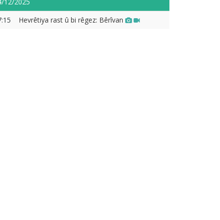
4/12/2025
7:15
Hevrêtiya rast û bi rêgez: Bêrîvan