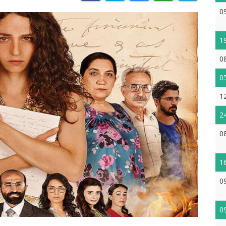
0
1
0
0
1
2
0
1
0
0