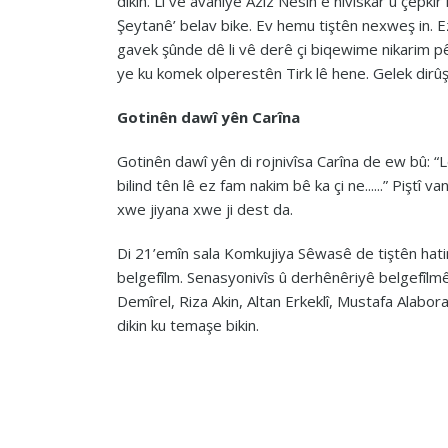
dikin. Li vê avahiyê Azîz Nesîn ê nivîskar û çepki
Şeytanê’ belav bike. Ev hemu tiştên nexweş in. 
gavek şûnde dê li vê derê çi biqewime nikarim pê
ye ku komek olperestên Tirk lê hene. Gelek dirûşim 
Gotinên dawî yên Carîna
Gotinên dawî yên di rojnivîsa Carîna de ew bû: “Lê
bilind tên lê ez fam nakim bê ka çi ne......” Piştî
xwe jiyana xwe ji dest da.
Di 21’emîn sala Komkujiya Sêwasê de tiştên hatin 
belgefîlm. Senasyonivîs û derhênêriyê belgefîlmê
Demîrel, Riza Akin, Altan Erkeklî, Mustafa Alabora, 
dikin ku temaşe bikin.