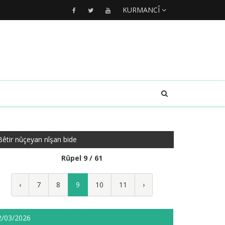
KURMANCÎ
Bêtir nûçeyan nîşan bide
Rûpel 9 / 61
‹
7
8
9
10
11
›
2/03/2026