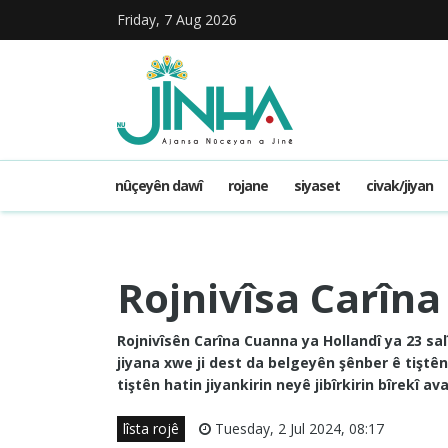
Friday, 7 Aug 2026
nûçeyên dawî
rojane
siyaset
civak/jiyan
Rojnivîsa Carîna
Rojnivîsên Carîna Cuanna ya Hollandî ya 23 sa
jiyana xwe ji dest da belgeyên şênber ê tiştên 
tiştên hatin jiyankirin neyê jibîrkirin bîrekî av
lîsta rojê
Tuesday, 2 Jul 2024, 08:17