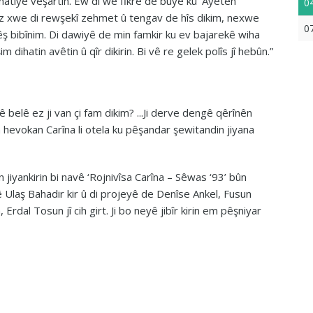
r hatiye veşartin. Ew di wê fikrê de bûye ku ‘Ayetên
0
Ez xwe di rewşekî zehmet û tengav de hîs dikim, nexwe
0
ş bibînim. Di dawiyê de min famkir ku ev bajarekê wiha
dihatin avêtin û qîr dikirin. Bi vê re gelek polîs jî hebûn.”
 belê ez ji van çi fam dikim? ...Ji derve dengê qêrînên
 van hevokan Carîna li otela ku pêşandar şewitandin jiyana
jiyankirin bi navê ‘Rojnivîsa Carîna – Sêwas ‘93’ bûn
 Ulaş Bahadir kir û di projeyê de Denîse Ankel, Fusun
Erdal Tosun jî cih girt. Ji bo neyê jibîr kirin em pêşniyar