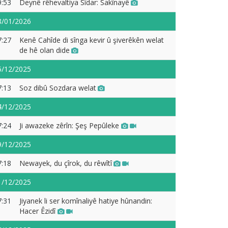
9:53
Deynê rêhevaltiya Sîdar: Sakînayê
8/01/2026
7:27
Kenê Cahîde di sînga kevir û şiverêkên welat
de hê olan dide
5/12/2025
7:13
Soz dibû Sozdara welat
4/12/2025
7:24
Ji awazeke zêrîn: Şeş Pepûleke
9/12/2025
7:18
Newayek, du çîrok, du rêwîtî
1/12/2025
7:31
Jiyanek li ser komînaliyê hatiye hûnandin:
Hacer Êzidî