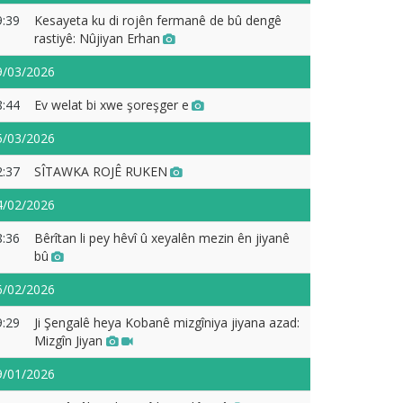
9:39
Kesayeta ku di rojên fermanê de bû dengê
rastiyê: Nûjiyan Erhan
9/03/2026
8:44
Ev welat bi xwe şoreşger e
5/03/2026
2:37
SÎTAWKA ROJÊ RUKEN
4/02/2026
8:36
Bêrîtan li pey hêvî û xeyalên mezin ên jiyanê
bû
6/02/2026
9:29
Ji Şengalê heya Kobanê mizgîniya jiyana azad:
Mizgîn Jiyan
9/01/2026