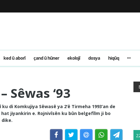
ked û aborî
çand û hûner
ekolojî
dosya
hiqûq
 – Sêwas ‘93
lî ku di Komkujiya Sêwasê ya 2’ê Tirmeha 1993’an de
hat jiyankirin e. Rojnivîsên ku bûn belgefîlm ji bo
a dike.
2