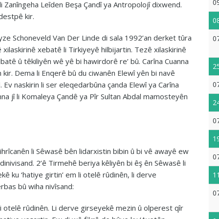
0
 li Zanîngeha Leîden Beşa Çandî ya Antropolojî dixwend.
destpê kir.
0
yze Schoneveld Van Der Linde di sala 1992’an derket tûra
0
ilaskirinê xebatê li Tirkiyeyê hilbijartin. Tezê xilaskirinê
albatê û têkiliyên wê yê bi hawirdorê re’ bû. Carîna Cuanna
2
n kir. Dema li Enqerê bû du ciwanên Elewî yên bi navê
0
. Ev naskirin li ser eleqedarbûna çanda Elewî ya Carîna
nna jî li Komaleya Çandê ya Pîr Sultan Abdal mamosteyên
2
0
1
rîcanên li Sêwasê bên lidarxistin bibin û bi vê awayê ew
0
dinivisand. 2’ê Tirmehê beriya kêliyên bi êş ên Sêwasê li
ê ku ‘hatiye girtin’ em li otelê rûdinên, li derve
1
rbas bû wiha nivîsand:
0
 li otelê rûdinên. Li derve girseyekê mezin û olperest qîr