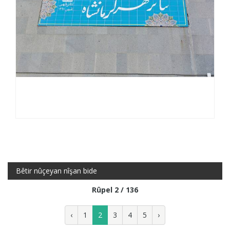
Bêtir nûçeyan nîşan bide
Rûpel 2 / 136
‹
1
2
3
4
5
›