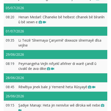
05/07/2026
08:20
Henan Medarî: Cîhaneke bê helbest cîhanek bê bîranîn
û bê xewn e
01/07/2026
09:35
Li Teizê ‘Sînemaya Çarşemê’ dixwaze sînemayê dîsa
vejîne
29/06/2026
08:19
Peymangeha Vejîn nifşekî afirîner di warê çandî û
civakî de ava dike
28/06/2026
08:45
Rêwîtiya jinek bale ji Yemenê heta Rûsyayê
26/06/2026
09:15
Şadiye Manap: Heta jin nenivîse wê dîroka wê nebe