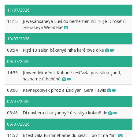
11/07/2026
11:15
Ji weşanxaneya Luvî du berhemên nû: ‘Hişê Dîrokê’ û
‘Henaseya Welatekê’
10/07/2026
08:54
Piştî 13 salên bêkariyê niha karê xwe dike
09/07/2026
14:55
Ji xwendekarên li Kobanê festîvala parastina çand,
nasname û hebûnê
08:00
Kevneşopiyek pîroz a Êzidiyan: Gera Tawis
07/07/2026
08:46
Di navbera dika şanoyê û rastiya kolanê de
06/07/2026
11:57
Ji festîvala Birminghamê du xelat ji bo fîlma "Jin"