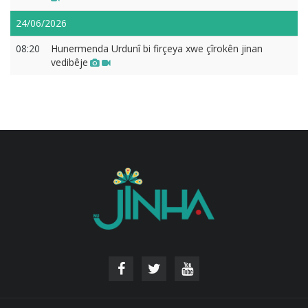
24/06/2026
08:20
Hunermenda Urdunî bi firçeya xwe çîrokên jinan
vedibêje