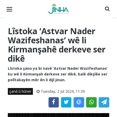
Menuyê
buguherîne
Lîstoka ‘Astvar Nader
Wazifeshanas’ wê li
Kirmanşahê derkeve ser
dikê
Lîstoka şano ya bi navê ‘Astvar Nader Wazifeshanas’
ku wê li Kirmanşah derkeve ser dikê, balê dikşîêe ser
polîtakayên mêr ên li dijî jinan.
çand û hûner
Tuesday, 2 Jul 2024, 11:39