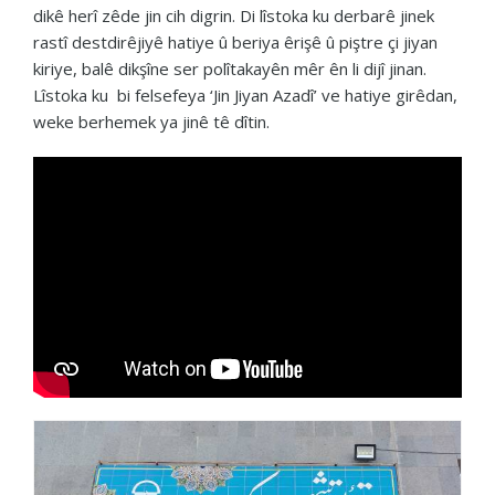
dikê herî zêde jin cih digrin. Di lîstoka ku derbarê jinek
rastî destdirêjiyê hatiye û beriya êrişê û piştre çi jiyan
kiriye, balê dikşîne ser polîtakayên mêr ên li dijî jinan.
Lîstoka ku bi felsefeya ‘Jin Jiyan Azadî’ ve hatiye girêdan,
weke berhemek ya jinê tê dîtin.