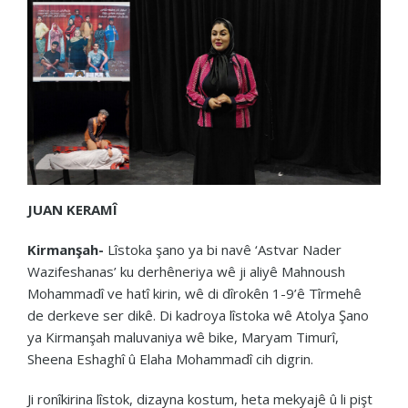
JUAN KERAMÎ
Kirmanşah-
Lîstoka şano ya bi navê ‘Astvar Nader
Wazifeshanas’ ku derhêneriya wê ji aliyê Mahnoush
Mohammadî ve hatî kirin, wê di dîrokên 1-9’ê Tîrmehê
de derkeve ser dikê. Di kadroya lîstoka wê Atolya Şano
ya Kirmanşah maluvaniya wê bike, Maryam Timurî,
Sheena Eshaghî û Elaha Mohammadî cih digrin.
Ji ronîkirina lîstok, dizayna kostum, heta mekyajê û li pişt