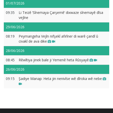
01/07/2026
09:35
Li Teizê ‘Sînemaya Çarşemê’ dixwaze sînemayê dîsa
vejîne
29/06/2026
08:19
Peymangeha Vejîn nifşekî afirîner di warê çandî û
civakî de ava dike
28/06/2026
08:45
Rêwîtiya jinek bale ji Yemenê heta Rûsyayê
26/06/2026
09:15
Şadiye Manap: Heta jin nenivîse wê dîroka wê nebe