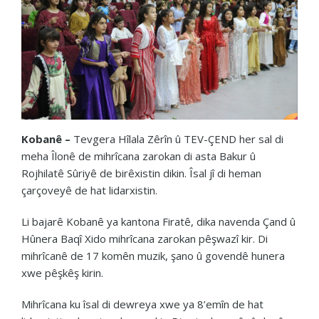
Kobanê –
Tevgera Hîlala Zêrîn û TEV-ÇEND her sal di
meha Îlonê de mihrîcana zarokan di asta Bakur û
Rojhilatê Sûriyê de birêxistin dikin. Îsal jî di heman
çarçoveyê de hat lidarxistin.
Li bajarê Kobanê ya kantona Firatê, dika navenda Çand û
Hûnera Baqî Xido mihrîcana zarokan pêşwazî kir. Di
mihrîcanê de 17 komên muzik, şano û govendê hunera
xwe pêşkêş kirin.
Mihrîcana ku îsal di dewreya xwe ya 8’emîn de hat