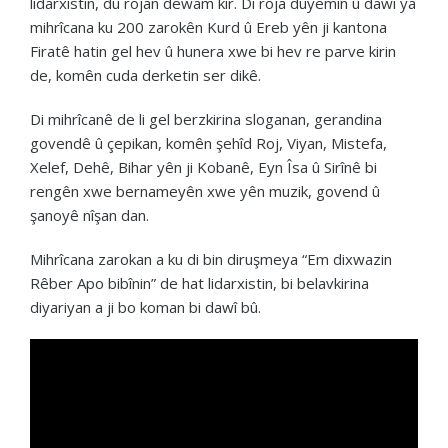
lidarxistin, du rojan dewam kir. Di roja duyemîn û dawî ya
mihrîcana ku 200 zarokên Kurd û Ereb yên ji kantona
Firatê hatin gel hev û hunera xwe bi hev re parve kirin
de, komên cuda derketin ser dikê.
Di mihrîcanê de li gel berzkirina sloganan, gerandina
govendê û çepikan, komên şehîd Roj, Viyan, Mistefa,
Xelef, Dehê, Bihar yên ji Kobanê, Eyn Îsa û Sirînê bi
rengên xwe bernameyên xwe yên muzik, govend û
şanoyê nîşan dan.
Mihrîcana zarokan a ku di bin diruşmeya “Em dixwazin
Rêber Apo bibînin” de hat lidarxistin, bi belavkirina
diyariyan a ji bo koman bi dawî bû.