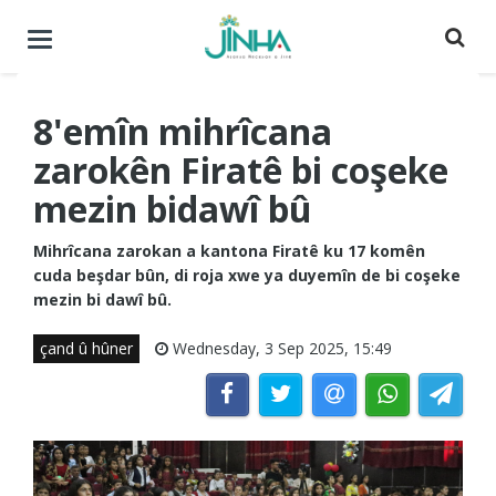
Menuyê
buguherîne
8'emîn mihrîcana
zarokên Firatê bi coşeke
mezin bidawî bû
Mihrîcana zarokan a kantona Firatê ku 17 komên
cuda beşdar bûn, di roja xwe ya duyemîn de bi coşeke
mezin bi dawî bû.
çand û hûner
Wednesday, 3 Sep 2025, 15:49