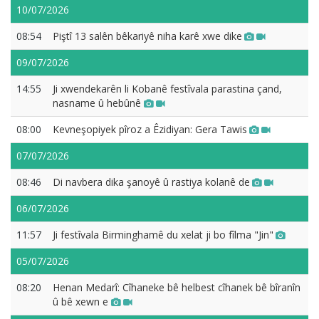
10/07/2026
08:54
Piştî 13 salên bêkariyê niha karê xwe dike
09/07/2026
14:55
Ji xwendekarên li Kobanê festîvala parastina çand,
nasname û hebûnê
08:00
Kevneşopiyek pîroz a Êzidiyan: Gera Tawis
07/07/2026
08:46
Di navbera dika şanoyê û rastiya kolanê de
06/07/2026
11:57
Ji festîvala Birminghamê du xelat ji bo fîlma "Jin"
05/07/2026
08:20
Henan Medarî: Cîhaneke bê helbest cîhanek bê bîranîn
û bê xewn e