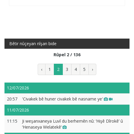
Bêtir nûçeyan nîşan bide
Rûpel 2 / 136
‹
1
2
3
4
5
›
12/07/2026
20:57
'Civakek bê huner civakek bê nasname ye'
11/07/2026
11:15
Ji weşanxaneya Luvî du berhemên nû: ‘Hişê Dîrokê’ û
‘Henaseya Welatekê’