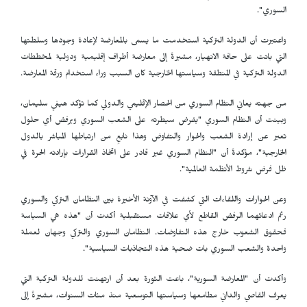
السوري".
واعتبرت أن الدولة التركية استخدمت ما يسمى بالمعارضة لإعادة وجودها وسلطتها
التي باتت على حافة الانهيار، مشيرةً إلى معارضة أطراف إقليمية ودولية لمخططات
الدولة التركية في المنطقة وسياستها الخارجية كان السبب وراء استخدام ورقة المعارضة.
من جهته يعاني النظام السوري من الحصار الإقليمي والدولي كما تؤكد هيفي سليمان،
وبينت أن النظام السوري "يفرض سيطرته على الشعب السوري ويرفض أي حلول
تعبر عن إرادة الشعب والحوار والتفاوض وهذا نابعٍ من ارتباطها المباشر بالدول
الخارجية"، مؤكدةً أن "النظام السوري غير قادر على اتخاذ القرارات بإرادته الحرة في
ظل فرض شروط الأنظمة العالمية".
وعن الحوارات واللقاءات التي كشفت في الآونة الأخيرة بين النظامان التركي والسوري
رغم ادعائهما الرفض القاطع لأي علاقات مستقبلية أكدت أن "هذه هي السياسة
فحقوق الشعوب خارج هذه التفاوضات. النظامان السوري والتركي وجهان لعملة
واحدة والشعب السوري بات ضحية هذه التجاذبات السياسية".
وأكدت أن "المعارضة السورية"، باعت الثورة بعد أن ارتهنت للدولة التركية التي
يعرف القاصي والداني مطامعها وسياستها التوسعية منذ مئات السنوات، مشيرةً إلى