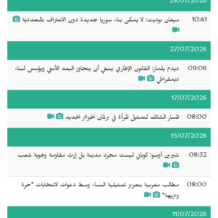
29/07/2026
10:41
ميغان بوديت: لا يمكن بناء سوريا جديدة دون الاعتراف بالتعددية
27/07/2026
09:06
ديدم يلماز: القانون الإطاري ينبغي أن يتجاوز البعد الأمني ويؤسس لبناء
ديمقراطي
17/07/2026
08:00
المسار الشائك لتمثيل المرأة في برلمان الجزائر الجديد
15/07/2026
08:32
شيرين أوسو: كوباني ليست مجرد مدينة بل إرث مقاومة وهوية شعب
08:00
مطالب مغربية بتعزيز تمثيلية النساء وسط دعوات لانتخابات "حرة
ونزيهة"
11/07/2026