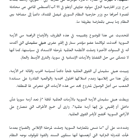
الشهباء ـ
ظهرت في الفترة الأخيرة مؤشرات على تقارب تركي - سوري، وذلك بعدما
صرح وزير الخارجية التركي مولود جاويش أوغلو في 11 آب/أغسطس الماضي عن محادثة
قصيرة أجراها مع وزير خارجية النظام السوري فيصل المقداد، داعياً إلى مصالحة بين
النظام وما يسمى بالمعارضة بطريقة ما.
للحديث عن هذا الموضوع وتقييمه في هذه الظروف والأوضاع الراهنة من الأزمة
السورية تحدثت لوكالتنا عضو مؤتمر ستار في إقليم عفرين
هيفي سليمان
التي أكدت
أنه في السنوات الأخيرة وصلت الأنظمة العالمية لمرحلة الانسداد في سياستها، كما أنها
لا تتمكن من حل القضايا والأزمات الإنسانية في سوريا، والشرق الأوسط والعالم.
وبينت هيفي سليمان أن القوى العالمية تلجأ دائماً لسياسة الحرب وإطالة عمر الأزمة،
ويأتي هذا من إفلاسها وعدم امتلاكها الحلول الجدية والواقعية القادرة على مساندة
الشعب من أجل الوصول لمشروع يحد من هذه الأزمات التي تتعرض لها المنطقة.
وربطت هيفي سليمان الأزمة السورية بالأزمات العالمية قائلةً "لم تعد أزمة سوريا شأن
داخلي أو إقليمي بل إنها أزمة عالمية". وترى أن جميع الأطراف التي تتصارع على
الأراضي السورية تخضع لأوامر القوى العالمية.
وشددت على أن "ما تسمى بالمعارضة السورية وصلت لمرحلة الإفلاس والضياع بعدما
لجأت للدولة التركية التي أوهمتها أنها ستكون السند والقوة للوقوف بوجه النظام