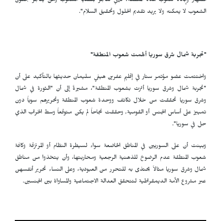
انصهار وإبادة شعوب هذه المنطقة، فهي تتاجر بقضايا الشعوب ومن يتاجر بحقوق
الشعوب لا يمكنه ولا يريد تقديم الحلول وتحقيق السلام".
"تجربة شمال شرق سوريا ألهمت شعوب المنطقة"
واختتمت عضو مؤتمر ستار في إقليم عفرين هيفي سليمان حديثها بالتأكيد على أن
"تجربة شمال وشرق سوريا أثرت بشعوب المنطقة"، مشيرةً إلى أن "الثورة في شمال
وشرق سوريا تحققت من خلال تكاتف ووحدة شعوب المنطقة وتحريرهم سوياً دون
تمييز على أساس الجنس أو القومية, وحققت نجاحاً لم يكن متوقعاً وسط الخراب الذي
حل في سوريا".
وبينت أن على السوريين في المناطق الخاضعة سواء لسيطرة النظام أو المرتزقة وكافة
شعوب المنطقة عدم الرضوخ للذهنية الرجعية ومحاربتها، وأن يتخذوا من مناطق
شمال وشرق سوريا مثالاً يحتذى به للتحرر من العبودية، وعلى النساء تحرير أنفسهن
عبر مشروع الأمة الديمقراطية لتتحقق العدالة الاجتماعية والمساواة بين الجنسين.