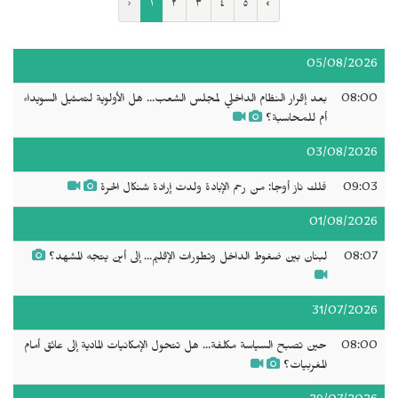
‹
١
٢
٣
٤
٥
›
05/08/2026
08:00
بعد إقرار النظام الداخلي لمجلس الشعب... هل الأولوية لتمثيل السويداء
أم للمحاسبة؟
03/08/2026
09:03
فلك ناز أوجا: من رحم الإبادة ولدت إرادة شنكال الحرة
01/08/2026
08:07
لبنان بين ضغوط الداخل وتطورات الإقليم... إلى أين يتجه المشهد؟
31/07/2026
08:00
حين تصبح السياسة مكلفة... هل تتحول الإمكانيات المادية إلى عائق أمام
المغربيات؟