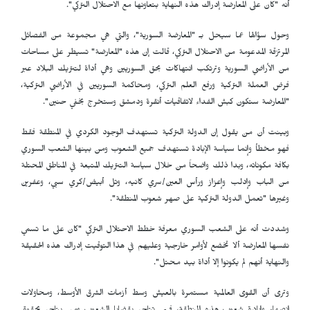
أنه "كان على المعارضة إدراك هذه النهاية بتعاونها مع الاحتلال التركي".
وحول سؤالها عما سيحل بـ "المعارضة السورية"، والتي هي مجموعة من الفصائل
المرتزقة المدعومة من الاحتلال التركي، قالت إن هذه "المعارضة" تسيطر على مساحات
من الأراضي السورية وترتكب انتهاكات بحق السوريين وهي أداة لتتريك البلاد عبر
فرض العملة التركية ورفع العلم التركي، ومحاكمة السوريين في الأراضي التركية،
"المعارضة ستكون كبش الفداء لاتفاقيات أنقرة ودمشق وستخرج بخفي حنين".
وبينت أن من يقول إن الدولة التركية تستهدف الوجود الكردي في المنطقة فقط
فهو مخطأ وإنما سياسة الإبادة تستهدف جميع الشعوب ومن بينها الشعب السوري
بكافة مكوناته، وبدا ذلك واضحاً من خلال سياسة التتريك المتبعة في المناطق المحتلة
من الباب وإدلب وإعزاز ورأس العين/سري كانيه، وتل أبيض/كري سبي، وعفرين
وغيرها "تعمل الدولة التركية على صهر شعوب المنطقة".
وشددت أنه على الشعب السوري معرفة خطط الاحتلال التركي "كان على ما تسمي
نفسها المعارضة ألا تخضع لأوامر خارجية وعليهم في هذا التوقيت إدراك هذه الحقيقة
والنهاية أنهم لم يكونوا إلا أداة بيد محتل".
وترى أن القوى العالمية مستمرة بالعيش وسط أزمات الشرق الأوسط، ومحاولات