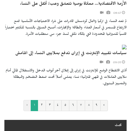
الأزمة الاقتصادية... معاناة يومية تتعمّق وعبءٌ أثقل على النساء
08:47
لم تعد النساء في تركيا وشمال كردستان قادرات على شراء الاحتياجات الأساسية فمع
الارتفاع المستمر في أسعار الغذاء والطاقة والإيجارات، أصبح التسوّق بالنسبة للكثير اختباراً
قاسياً للميزانية المحدودة التي بالكاد تكفي لسدّ جزء من متطلبات الأسرة.
سياسات تقييد الإنترنت في إيران تدفع بملايين النساء إلى الهامش
09:05
أدّى الانقطاع الواسع للإنترنت في إيران إلى إغلاق آخر أبواب الدخل والاستقلال المالي أمام
ملايين العاملات في المهن المنزلية؛ نساء يعشن أصلاً تحت ضغط التضخم والبطالة
والتمييز البنيوي.
‹
١
٢
٣
٤
٥
٦
٧
٨
٩
›
بحث