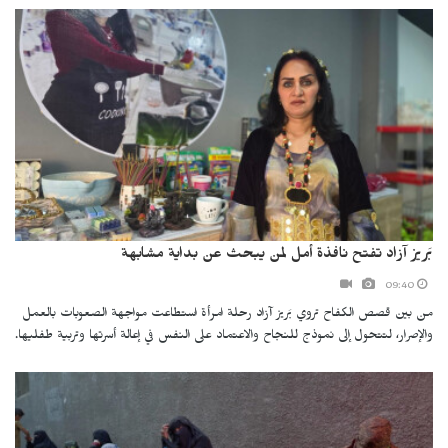
بَريز آزاد تفتح نافذة أمل لمن يبحث عن بداية مشابهة
09:40
من بين قصص الكفاح تروي بَريز آزاد رحلة امرأة استطاعت مواجهة الصعوبات بالعمل
والإصرار، لتتحول إلى نموذج للنجاح والاعتماد على النفس في إعالة أسرتها وتربية طفليها.