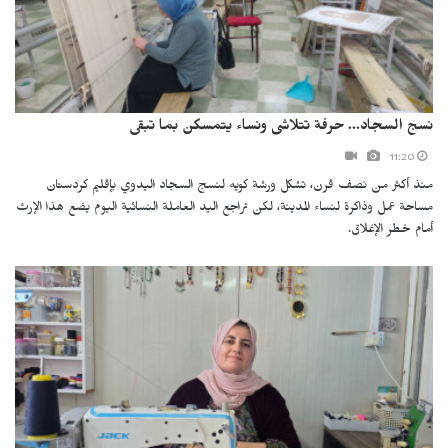
نسج السجاد... حرفة تتلاشى ونساء يتمسكن بما تبقى
11:20
منذ أكثر من نصف قرن، تشكل ورشة كويه لنسج السجاد اليدوي بإقليم كردستان
مساحة عمل وذاكرة لنساء المدينة، لكن تراجع اليد العاملة النسائية اليوم يضع هذا الإرث
أمام خطر الإغلاق.