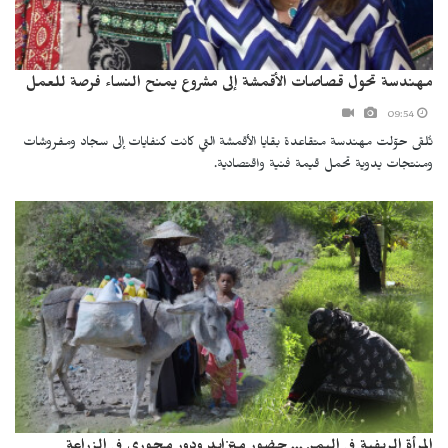
مهندسة تحول قصاصات الأقمشة إلى مشروع يمنح النساء فرصة للعمل
09:54
تُلقى حوّلت مهندسة متقاعدة بقايا الأقمشة التي كانت كنفايات إلى سجاد ومفروشات
ومنتجات يدوية تحمل قيمة فنية واقتصادية.
المرأة الريفية في اليمن... حضور متزايد ودور محوري في الزراعة