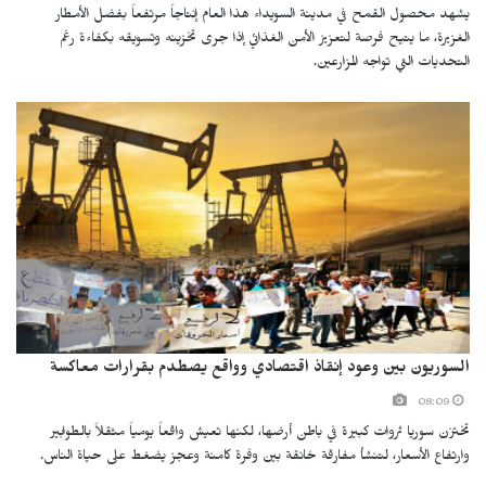
يشهد محصول القمح في مدينة السويداء هذا العام إنتاجاً مرتفعاً بفضل الأمطار
الغزيرة، ما يتيح فرصة لتعزيز الأمن الغذائي إذا جرى تخزينه وتسويقه بكفاءة رغم
التحديات التي تواجه المزارعين.
السوريون بين وعود إنقاذ اقتصادي وواقع يصطدم بقرارات معاكسة
08:09
تختزن سوريا ثروات كبيرة في باطن أرضها، لكنها تعيش واقعاً يومياً مثقلاً بالطوابير
وارتفاع الأسعار، لتنشأ مفارقة خانقة بين وفرة كامنة وعجز يضغط على حياة الناس.