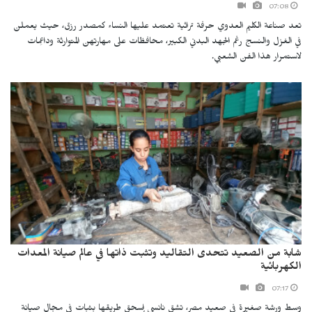
07:08
تعد صناعة الكليم العدوي حرفة تراثية تعتمد عليها النساء كمصدر رزق، حيث يعملن
في الغزل والنسج رغم الجهد البدني الكبير، محافظات على مهارتهن المتوارثة وداعِمات
لاستمرار هذا الفن الشعبي.
شابة من الصعيد تتحدى التقاليد وتثبت ذاتها في عالم صيانة المعدات
الكهربائية
07:17
وسط ورشة صغيرة في صعيد مصر، تشق نانسي إسحق طريقها بثبات في مجال صيانة