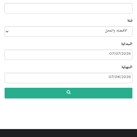
فئة
البداية
النهاية