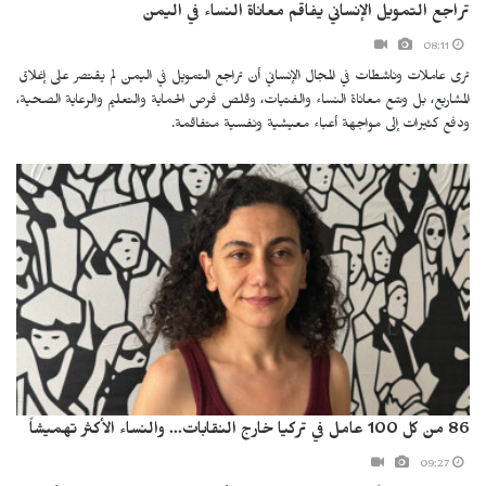
تراجع التمويل الإنساني يفاقم معاناة النساء في اليمن
08:11
ترى عاملات وناشطات في المجال الإنساني أن تراجع التمويل في اليمن لم يقتصر على إغلاق
المشاريع، بل وسّع معاناة النساء والفتيات، وقلص فرص الحماية والتعليم والرعاية الصحية،
ودفع كثيرات إلى مواجهة أعباء معيشية ونفسية متفاقمة.
86 من كل 100 عامل في تركيا خارج النقابات... والنساء الأكثر تهميشاً
09:27