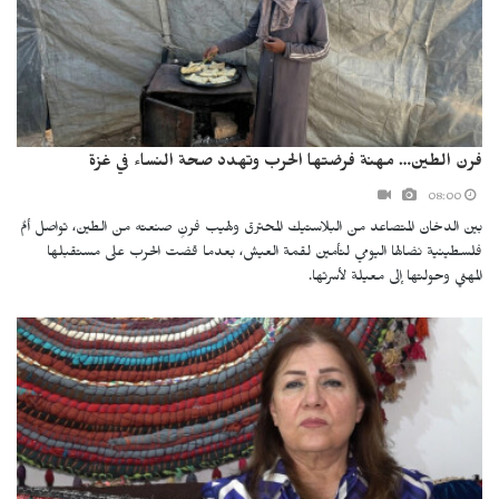
فرن الطين… مهنة فرضتها الحرب وتهدد صحة النساء في غزة
08:00
بين الدخان المتصاعد من البلاستيك المحترق ولهيب فرنٍ صنعته من الطين، تواصل أمٌ
فلسطينية نضالها اليومي لتأمين لقمة العيش، بعدما قضت الحرب على مستقبلها
المهني وحولتها إلى معيلة لأسرتها.