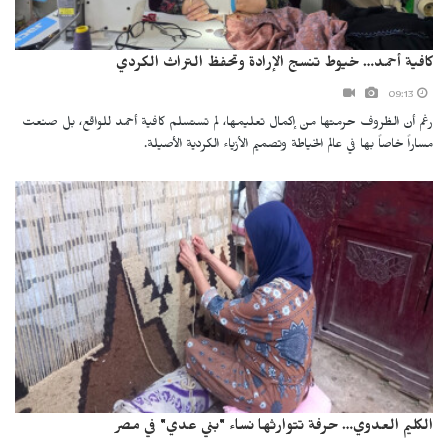
كافية أحمد… خيوط تنسج الإرادة وتحفظ التراث الكردي
09:13
رغم أن الظروف حرمتها من إكمال تعليمها، لم تستسلم كافية أحمد للواقع، بل صنعت
مساراً خاصاً بها في عالم الخياطة وتصميم الأزياء الكردية الأصيلة.
الكليم العدوي… حرفة تتوارثها نساء "بني عدي" في مصر