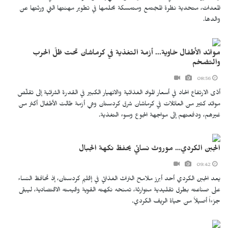
المعدات، متحدية نظرة المجتمع ومتمسكة بحلمها في تطوير مهنتها التي ورثتها عن
والدها.
موائد الأطفال خاوية... أزمة التغذية في كرماشان تحت ظلّ الحرب
والتضخم
08:56
أدّى الارتفاع الحاد في أسعار المواد الغذائية والانهيار الكبير في القدرة الشرائية إلى تقلّص
موائد كثير من العائلات في كرماشان شرق كردستان وهي أزمة طالت الأطفال أكثر من
غيرهم، ودفعتهم إلى مواجهة الجوع وسوء التغذية.
الجبن الكردي… موروث نسائي يحفظ نكهة الجبال
09:42
يعد الجبن الكردي أحد أبرز ملامح التراث الغذائي في إقليم كردستان، إذ تحافظ النساء
على صناعته بطرق تقليدية متوارثة، تمنحه نكهته القوية وقيمته الاقتصادية، ليبقى
جزءاً أصيلاً من حياة الريف الكردي.