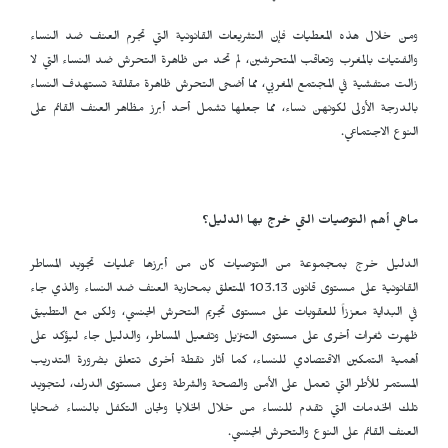
ومن خلال هذه المعطيات فإن التشريعات القانونية التي تجرم العنف ضد النساء
والفتيات بالمغرب وتعاقب المتحرشين، لم تحد من ظاهرة التحرش ضد النساء التي لا
زالت متفشية في المجتمع المغربي، مما أضحى التحرش ظاهرة مقلقة تستهدف النساء
بالدرجة الأولى لكونهن نساء، مما جعلها تشمل أحد أبرز مظاهر العنف القائم على
النوع الاجتماعي.
ماهي أهم التوصيات التي خرج بها الدليل؟
الدليل خرج بمجموعة من التوصيات كان من أبرزها عمليات تجويد المساطر
القانونية على مستوى قانون 103.13 المتعلق بمحاربة العنف ضد النساء والذي جاء
في البداية معززاً للعقوبات على مستوى تجريم التحرش الجنسي، ولكن مع التطبيق
ظهرت ثغرات أخرى على مستوى التنزيل وتفعيل المساطر، والدليل جاء ليؤكد على
أهمية التمكين الاقتصادي للنساء، كما أثار نقطة أخرى تتعلق بضرورة التدريب
المستمر للأطر التي تعمل على الأمن والصحة والشرطة وعلى مستوى الدرك، لتجويد
تلك الخدمات التي تقدم للنساء من خلال الخلايا ولجان التكفل بالنساء ضحايا
العنف القائم على النوع والتحرش الجنسي.