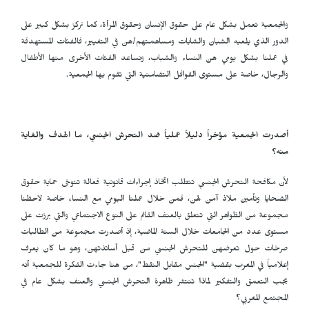
والجمعية تعمل بشكل عام على حقوق الإنسان وحقوق المرأة، كما نركز بشكل كبير على
الدور الذي يلعبه الشبان والشابات ومساهمتهم/هن في التغيير، فالفئات المستهدفة
في عملنا بشكل يومي هن النساء والشباب، ونساعد الفئات الأخرى منها الأطفال
والرجال، خاصة على مستوى القوافل التضامنية التي تقوم بها الجمعية.
أصدرت الجمعية مؤخراً دليلاً عملياً ضد التحرش الجنسي، ما الهدف والغاية
منه؟
لأن مكافحة التحرش الجنسي تتطلب اتخاذ إجراءات قانونية فعالة تتوخى حماية حقوق
الضحايا وتأمين ملاذ آمن لهن، فمن خلال عملنا اليومي مع النساء خاصة لاحظنا
مجموعة من الظواهر التي تتعلق بالعنف القائم على النوع الاجتماعي والتي برزت على
مستوى عدد من الجامعات خلال السنة الماضية، إذ أصدرت مجموعة من الطالبات
صرخات حول تعرضهن للتحرش الجنسي من قبل أساتذتهن، وهو ما كان يعرف
إعلامياً في المغرب بقضية "الجنس مقابل النقط"، من هنا جاءت الفكرة للجمعية أنه
يجب التعمق والتفكير لماذا تنتشر ظاهرة التحرش الجنسي والعنف بشكل عام في
المجتمع المغربي؟