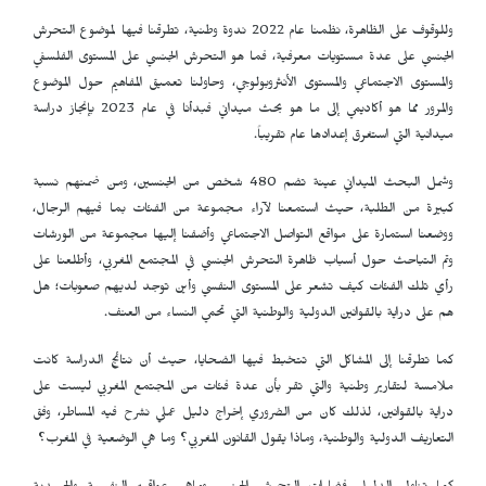
وللوقوف على الظاهرة، نظمنا عام 2022 ندوة وطنية، تطرقنا فيها لموضوع التحرش
الجنسي على عدة مستويات معرفية، فما هو التحرش الجنسي على المستوى الفلسفي
والمستوى الاجتماعي والمستوى الأنثروبولوجي، وحاولنا تعميق المفاهيم حول الموضوع
والمرور مما هو أكاديمي إلى ما هو بحث ميداني فبدأنا في عام 2023 بإنجاز دراسة
ميدانية التي استغرق إعدادها عام تقريباً.
وشمل البحث الميداني عينة تضم 480 شخص من الجنسين، ومن ضمنهم نسبة
كبيرة من الطلبة، حيث استمعنا لآراء مجموعة من الفئات بما فيهم الرجال،
ووضعنا استمارة على مواقع التواصل الاجتماعي وأضفنا إليها مجموعة من الورشات
وتم التباحث حول أسباب ظاهرة التحرش الجنسي في المجتمع المغربي، وأطلعنا على
رأي تلك الفئات كيف تشعر على المستوى النفسي وأين توجد لديهم صعوبات؛ هل
هم على دراية بالقوانين الدولية والوطنية التي تحمي النساء من العنف.
كما تطرقنا إلى المشاكل التي تتخبط فيها الضحايا، حيث أن نتائج الدراسة كانت
ملامسة لتقارير وطنية والتي تقر بأن عدة فئات من المجتمع المغربي ليست على
دراية بالقوانين، لذلك كان من الضروري إخراج دليل عملي نشرح فيه المساطر، وفق
التعاريف الدولية والوطنية، وماذا يقول القانون المغربي؟ وما هي الوضعية في المغرب؟