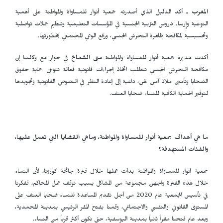
المغرب
ـ أكد الدليل الذي أصدرته جمعية أنوار للمساواة والمواطنة على أهمية
التوعية وإرساء دروس التربية الجنسية في المؤسسات التعليمية وتنظيم حملات تواصلية
وتحسيسية لمكافحة ظاهرة التحرش الجنسي، ورفع الوعي المجتمعي بخطورتها.
أكدت مديرة جمعية أنوار للمساواة والمواطنة
منى الشماخ
في حوار مع وكالتنا إن
مكافحة التحرش الجنسي تتطلب اتخاذ إجراءات قانونية فعالة تتوخى حماية حقوق
الضحايا وتأمين ملاذ آمن لهن، داعية إلى إعادة النظر في النصوص القانونية وتجويدها
لتوفير الحماية الكافية للنساء ضحايا العنف.
ما هي أهداف جمعية أنوار للمساواة والمواطنة، وماهي القضايا التي تعمل عليها،
والفئات المستهدفة؟
جمعية أنوار للمساواة والمواطنة بدأت عملها خلال فترة جائحة كورونا، لأن النساء
خلال هذه الفترة واجهن مجموعة من المشاكل بسبب توقف عمل المحاكم، ففكرنا
في تأسيس الجمعية عام 2020 من أجل تقديم المساعدة للنساء ضحايا العنف على
المستوى القانوني والنفسي والاجتماعي، وقمنا بفتح المقر الرئيسي بمدينة المحمدية،
وبعد عام فتحنا مقراً ثانياً بمدينة اليوسفية، حتى نكون أكثر قرباً من النساء.