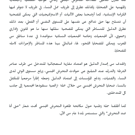
كما تناول الدليل فضاءات التحرش الجنسي وماهي عواقبه النفسية والجسدية
والمهنية على الضحايا، وكذلك تطرق إلى ظروف عمل النساء في ظروف لا تتوفر فيها
الكرامة الإنسانية، كما أوضحنا بعض الآليات أو الاستراتيجيات التي يمكن للضحية
أن تتسلح بها حتى تدافع عن نفسها على المستوى النفسي أو الفعلي، بعد ذلك
تطرق الدليل للمساطر التي يمكن للضحية سلكها منها ما هو قانوني وإداري
وجمعوي، لأن الجمعيات وخاصة الجمعيات النسائية متواجدة في عدة مناطق من
المغرب ويمكن للضحايا اللجوء لها، فبالتالي بينا هذه المساطر والإجراءات كامله
للضحايا.
والهدف من إصدار الدليل هو اعتماد مقاربة استعجالية للتدخل من طرف عناصر
الشرطة والدرك عند التبليغ عن حوادث التحرش الجنسي، ورفع مستوى الوعي لدى
النساء والفتيات، ودفع المؤسسات إلى اعتماد الدليل وجعله إطاراً مرجعياً للتكفل
بالنساء ضحايا التحرش الجنسي من خلال حملة ترافعية ستقودها الجمعية إلى جانب
كل المتدخلين.
كما أطلقنا حملة وطنية حول مكافحة ظاهرة التحرش الجنسي تحت شعار "حتى أنا
ضد التحرش" والتي ستستمر لمدة عام من الآن.