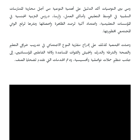
ومن بين التوصيات أكد الدليل على أهمية التوعية من أجل محاربة الممارسات
السلبية في الوسط التعليمي وأماكن العمل، وإرساء دروس التربية الجنسية في
المؤسسات التعليمية، واعتماد آلية لرصد الظاهرة وإحصائها ونشرها لرفع الوعي
المجتمعي بخطورتها.
وحثت الجمعية كذلك على إدراج مقاربة النوع الاجتماعي في تدريب خريجي التعليم
والصحة والشرطة والدرك والجيش والقوات المساعدة وكافة الفاعلين المؤسساتيين، إلى
جانب تنظيم حملات تواصلية وتحسيسية، ودعم الخدمات التي تقدم لضحايا العنف.