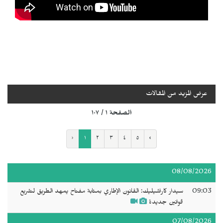
عرض المزيد من المقالات
الصفحة ١ / ١٠٧
‹
١
٢
٣
٤
٥
›
08/08/2026
09:03
سيدار كاراشيليك: القانون الإطاري بمثابة مفتاح يمهد الطريق لتشريع
قوانين جديدة
07/08/2026