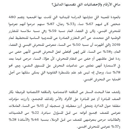
ماهي الأرقام والإحصائيات التي تضمنها الدليل؟
بالعودة للعينة اللي تناولتها الدراسة الميدانية التي قامت بها الجمعية وتضم 480
شخص كان فيهم 67% نساء و33% رجال، 87% منهم صرحوا أنهم تعرضوا
للتحرش الجنسي، وكان في الفضاء العام نسبة 59% وهي نسبة ملامسة للتقارير
الوطنية التي تتحدث عن آخر التقارير الصادرة عن المندوبية السامية للتخطيط لعام
2019 والتي أظهرت أن نسبة 50% من النساء تتعرضن للتحرش الجنسي في الفضاء
العام، و58% من النساء قلن إنهن تجاهلن فعل التحرش الجنسي لأنهن خفن من
ردة فعل عائلتهن أو خفن من انتقام المتحرش، لأن هؤلاء النساء صرحن فيما بعد
في الاستمارة أنهن تعانين من تداعيات التحرش على المستوى النفسي، وبين نحو
78% نساء ورجال إنه ليس لهم علم بالمسطرة القانونية التي يمكن سلكها من أجل
الحماية من التحرش الجنسي.
وكشف هذا البحث الستار عن التكلفة الاجتماعية والتكلفة الاقتصادية المرتبطة بآثار
العنف المباشرة أو غير المباشرة على الأفراد والأسر وكذلك المجتمع، وأبرزت مؤشرات
مقلقة حول الدائرة، وتتجلى أبرز معطياته في تسجيله أن 15% من النساء العاملات
تعرضن للعنف بجميع أنواعه من قبل المسؤول مباشرة، 22% من التلميذات
والطالبات صرحن بتعرضهن للعنف من قبل الزملاء بنسبة 46% والأساتذة 28%
و37% تعرضن للتحرش الجنسي.