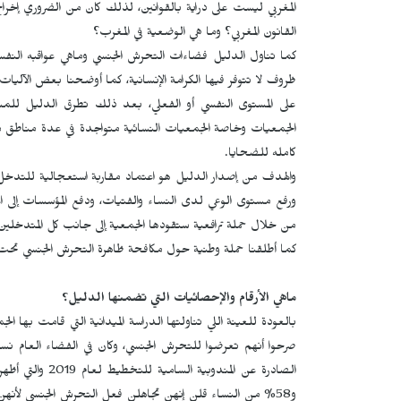
المغربي ليست على دراية بالقوانين، لذلك كان من الضروري إخراج 
القانون المغربي؟ وما هي الوضعية في المغرب؟
كما تناول الدليل فضاءات التحرش الجنسي وماهي عواقبه النفسي
ظروف لا تتوفر فيها الكرامة الإنسانية، كما أوضحنا بعض الآلي
على المستوى النفسي أو الفعلي، بعد ذلك تطرق الدليل للمس
الجمعيات وخاصة الجمعيات النسائية متواجدة في عدة مناطق من ا
كامله للضحايا.
والهدف من إصدار الدليل هو اعتماد مقاربة استعجالية للتدخ
ورفع مستوى الوعي لدى النساء والفتيات، ودفع المؤسسات إلى اع
من خلال حملة ترافعية ستقودها الجمعية إلى جانب كل المتدخلين
كما أطلقنا حملة وطنية حول مكافحة ظاهرة التحرش الجنسي تحت 
ماهي الأرقام والإحصائيات التي تضمنها الدليل؟
و58% من النساء قلن إنهن تجاهلن فعل التحرش الجنسي لأنه