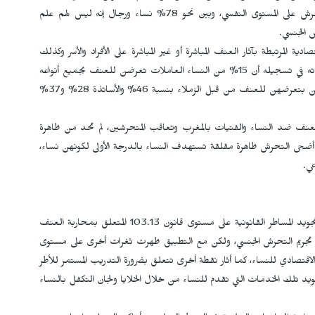
صرحن فيما بعد في الاستمارة أنهن تعانين من تداعيات التحرش على المستوى النفسي، وبين نحو 78% نساء ورجال إنه ليس لهم علم
 الجنسي.
ة المرتبطة بآثار العنف المباشرة أو غير المباشرة على الأفراد والأسر وكذلك
المجتمع، وأبرزت مؤشرات مقلقة حول الدائرة، وتتجلى أبرز معطياته في تسجيله أن 15% من النساء العاملات تعرضن للعنف بجميع أنواعه
من قبل المسؤول مباشرة، 22% من التلميذات والطالبات صرحن بتعرضهن للعنف من قبل الزملاء بنسبة 46% والأساتذة 28% و37%
العنف ضد النساء والفتيات بالمغرب وتعاقب المتحرشين، لم تحد من ظاهرة
ما أضحى التحرش ظاهرة مقلقة تستهدف النساء بالدرجة الأولى لكونهن نساء،
عي.
الدليل خرج بمجموعة من التوصيات كان من أبرزها عمليات تجويد المساطر القانونية على مستوى قانون 103.13 المتعلق بمحاربة العنف
ى تجريم التحرش الجنسي، ولكن مع التطبيق ظهرت ثغرات أخرى على مستوى
الاقتصادي للنساء، كما أثار نقطة أخرى تتعلق بضرورة التدريب المستمر للأطر
د تلك الخدمات التي تقدم للنساء من خلال الخلايا ولجان التكفل بالنساء