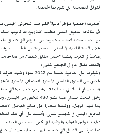
التغيير، فالفئات المستهدفة في عملنا بشكل يومي هن النساء 
القوافل التضامنية التي تقوم بها الجمعية.
أصدرت الجمعية مؤخراً دليلاً عملياً ضد التحرش الجنسي، ما
لأن مكافحة التحرش الجنسي تتطلب اتخاذ إجراءات قانونية فعالة
مع النساء خاصة لاحظنا مجموعة من الظواهر التي تتعلق بالعن
خلال السنة الماضية، إذ أصدرت مجموعة من الطالبات صرخ
إعلامياً في المغرب بقضية "الجنس مقابل النقط"، من هنا جاءت ا
والعنف بشكل عام في المجتمع المغربي؟
وللوقوف على الظاهرة، نظمنا 
الجنسي على المستوى الفلسفي والمستوى الاجتماعي والمستوى الأنثروب
بحث ميداني فبدأنا في عام 2023 بإنجاز دراسة ميدانية التي استغرق إعدادها عام تقريباً.
وشمل البحث الميداني عينة تضم 
بما فيهم الرجال، ووضعنا استمارة على مواقع التواصل الاج
التحرش الجنسي في المجتمع المغربي، وأطلعنا على رأي تلك ال
دراية بالقوانين الدولية والوطنية التي تحمي النساء من العنف.
كما تطرقنا إلى المشاكل التي تتخبط فيها الضحايا، حيث أن نتائ