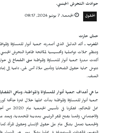
حوادث التحرش الجنسي.
الحقوق
الجمعـة, 7 يونيو 2024, 08:17
حنان حارت
المغرب
ـ أكد الدليل الذي أصدرته جمعية أنوار للمساواة والمواط
وتنظيم حملات تواصلية وتحسيسية لمكافحة ظاهرة التحرش الجنسي، 
أكدت مديرة جمعية أنوار للمساواة والمواطنة
منى الشماخ
في حوار 
تتوخى حماية حقوق الضحايا وتأمين ملاذ آمن لهن، داعية إلى إعادة
العنف.
ما هي أهداف جمعية أنوار للمساواة والمواطنة، وماهي القضاي
جمعية أنوار للمساواة والمواطنة بدأت عملها خلال فترة جائحة 
عمل المحاكم،
والاجتماعي، وقمنا بفتح المقر الرئيسي بمدينة المحمدية، وبعد عام 
والجمعية تعمل بشكل عام على حقوق الإنسان وحقوق المرأة، كما 