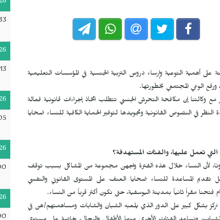
26
33
26
13
نة على أهمية التوعية وإرساء دروس التربية الجنسية في المؤسسات التعليمية
ورفع الوعي المجتمعي بخطورتها.
26
مع وكالتنا إن مكافحة التحرش الجنسي تتطلب اتخاذ إجراءات قانونية فعالة
 النظر في النصوص القانونية وتجويدها لتوفير الحماية الكافية للنساء ضحايا
05
26
ا التي تعمل عليها، والفئات المستهدفة؟
كورونا، لأن النساء خلال هذه الفترة واجهن مجموعة من المشاكل بسبب توقف
00
 ففكرنا في تأسيس الجمعية عام 2020 من أجل تقديم المساعدة للنساء ضحايا العنف على المستوى القانوني والنفسي
فتحنا مقراً ثانياً بمدينة اليوسفية، حتى نكون أكثر قرباً من النساء.
26
نركز بشكل كبير على الدور الذي يلعبه الشبان والشابات ومساهمتهم/هن في
00