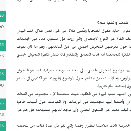
والشباب، ونساعد الفئات الأخرى منها الأطفال والرجال، خاصة على مستوى
26
 الهدف والغاية منه؟
00
 تتوخى حماية حقوق الضحايا وتأمين ملاذ آمن لهن، فمن خلال عملنا اليومي
ف القائم على النوع الاجتماعي والتي برزت على مستوى عدد من الجامعات
26
ات حول تعرضهن للتحرش الجنسي من قبل أساتذتهن، وهو ما كان يعرف
لفكرة للجمعية أنه يجب التعمق والتفكير لماذا تنتشر ظاهرة التحرش الجنسي
13
عام 2022 ندوة وطنية، تطرقنا فيها لموضوع التحرش الجنسي على عدة مستويات معرفية، فما هو التحرش
26
ولوجي، وحاولنا تعميق المفاهيم حول الموضوع والمرور مما هو أكاديمي إلى ما هو
00
480 شخص من الجنسين، ومن ضمنهم نسبة كبيرة من الطلبة، حيث استمعنا لآراء مجموعة من الفئات
تماعي وأضفنا إليها مجموعة من الورشات وتم التباحث حول أسباب ظاهرة
26
فئات كيف تشعر على المستوى النفسي وأين توجد لديهم صعوبات؛ هل هم على
13
ج الدراسة كانت ملامسة لتقارير وطنية والتي تقر بأن عدة فئات من المجتمع
26