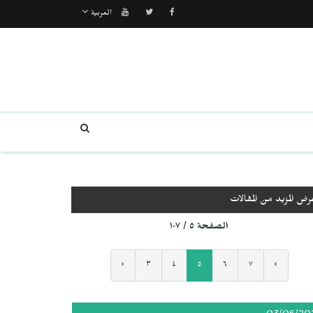
العربية
رض المزيد من المقالات
الصفحة ٥ / ١٠٧
‹
٣
٤
٥
٦
٧
›