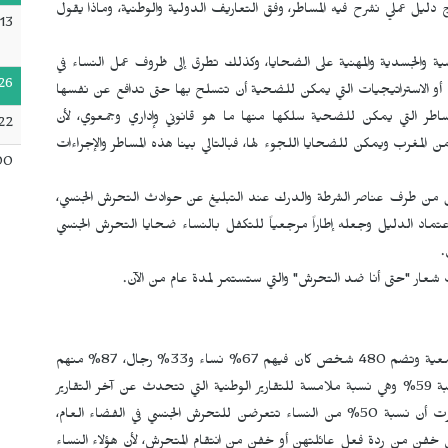
دليل عملي نشرح فيه المساطر، وفق التعاريف الدولية والوطنية، وماذا يقول
13
ة والجسدية والمهنية على الضحايا، وكذلك تطرق إلى ظروف عمل النساء في
26
ات أو الاستراتيجيات التي يمكن للضحية أن تتسلح بها حتى تدافع عن نفسها
اطر التي يمكن للضحية سلكها منها ما هو قانوني وإداري وجمعوي، لأن
22
لمغرب ويمكن للضحايا اللجوء لها، فبالتالي بينا هذه المساطر والإجراءات
00
ل من طرف عناصر الشرطة والدرك عند التبليغ عن حوادث التحرش الجنسي،
تماد الدليل وجعله إطاراً مرجعياً للتكفل بالنساء ضحايا التحرش الجنسي
.
شعار "حتى أنا ضد التحرش" والتي ستستمر لمدة عام من الآن.
بالعودة للعينة اللي تناولتها الدراسة الميدانية التي قامت بها الجمعية وتضم 480 شخص كان فيهم 67% نساء و33% رجال، 87% منهم
صرحوا أنهم تعرضوا للتحرش الجنسي، وكان في الفضاء العام نسبة 59% وهي نسبة ملامسة للتقارير الوطنية التي تتحدث عن آخر التقارير
الصادرة عن المندوبية السامية للتخطيط لعام 2019 والتي أظهرت أن نسبة 50% من النساء تتعرضن للتحرش الجنسي في الفضاء العام،
ن خفن من ردة فعل عائلتهن أو خفن من انتقام المتحرش، لأن هؤلاء النساء