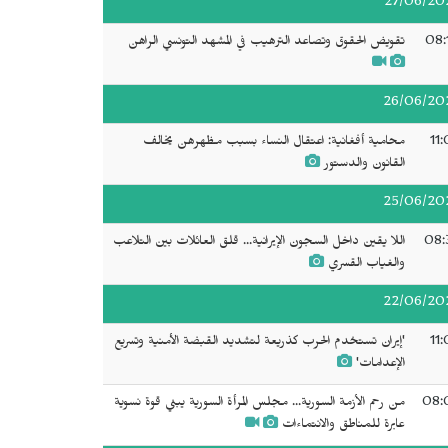
27/06/20
08:
تقويض الحقوق وتصاعد الترهيب في المشهد التونسي الراهن
26/06/20
11
محامية أفغانية: اعتقال النساء بسبب مظهرهن يخالف
القانون والدستور
25/06/20
08:
اللا يقين داخل السجون الإيرانية... قلق العائلات بين التلاعب
والغياب القسري
22/06/20
11
'إيران تستخدم الحرب كذريعة لتشديد القبضة الأمنية وتسريع
الإعدامات'
08:
من رحم الأزمة السورية... مجلس المرأة السورية يبني قوة نسوية
عابرة للمناطق والانتماءات