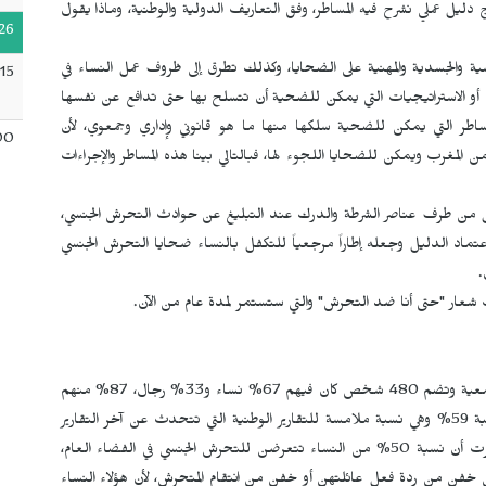
دليل عملي نشرح فيه المساطر، وفق التعاريف الدولية والوطنية، وماذا يقول
26
ة والجسدية والمهنية على الضحايا، وكذلك تطرق إلى ظروف عمل النساء في
15
ات أو الاستراتيجيات التي يمكن للضحية أن تتسلح بها حتى تدافع عن نفسها
اطر التي يمكن للضحية سلكها منها ما هو قانوني وإداري وجمعوي، لأن
00
لمغرب ويمكن للضحايا اللجوء لها، فبالتالي بينا هذه المساطر والإجراءات
ل من طرف عناصر الشرطة والدرك عند التبليغ عن حوادث التحرش الجنسي،
تماد الدليل وجعله إطاراً مرجعياً للتكفل بالنساء ضحايا التحرش الجنسي
.
شعار "حتى أنا ضد التحرش" والتي ستستمر لمدة عام من الآن.
بالعودة للعينة اللي تناولتها الدراسة الميدانية التي قامت بها الجمعية وتضم 480 شخص كان فيهم 67% نساء و33% رجال، 87% منهم
صرحوا أنهم تعرضوا للتحرش الجنسي، وكان في الفضاء العام نسبة 59% وهي نسبة ملامسة للتقارير الوطنية التي تتحدث عن آخر التقارير
الصادرة عن المندوبية السامية للتخطيط لعام 2019 والتي أظهرت أن نسبة 50% من النساء تتعرضن للتحرش الجنسي في الفضاء العام،
ن خفن من ردة فعل عائلتهن أو خفن من انتقام المتحرش، لأن هؤلاء النساء