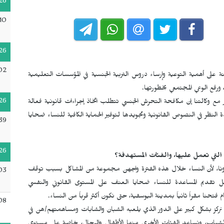
26
10
26
:02
نة على أهمية التوعية وإرساء دروس التربية الجنسية في المؤسسات التعليمية
ورفع الوعي المجتمعي بخطورتها.
26
مع وكالتنا إن مكافحة التحرش الجنسي تتطلب اتخاذ إجراءات قانونية فعالة
 النظر في النصوص القانونية وتجويدها لتوفير الحماية الكافية للنساء ضحايا
39
26
ا التي تعمل عليها، والفئات المستهدفة؟
كورونا، لأن النساء خلال هذه الفترة واجهن مجموعة من المشاكل بسبب توقف
:03
 ففكرنا في تأسيس الجمعية عام 2020 من أجل تقديم المساعدة للنساء ضحايا العنف على المستوى القانوني والنفسي
فتحنا مقراً ثانياً بمدينة اليوسفية، حتى نكون أكثر قرباً من النساء.
08
نركز بشكل كبير على الدور الذي يلعبه الشبان والشابات ومساهمتهم/هن في