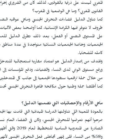
المغربي ليست على دراية بالقوانين، لذلك كان من الضروري إخراج 
القانون المغربي؟ وما هي الوضعية في المغرب؟
كما تناول الدليل فضاءات التحرش الجنسي وماهي عواقبه النفسي
ظروف لا تتوفر فيها الكرامة الإنسانية، كما أوضحنا بعض الآلي
على المستوى النفسي أو الفعلي، بعد ذلك تطرق الدليل للمس
الجمعيات وخاصة الجمعيات النسائية متواجدة في عدة مناطق من ا
كامله للضحايا.
والهدف من إصدار الدليل هو اعتماد مقاربة استعجالية للتدخ
ورفع مستوى الوعي لدى النساء والفتيات، ودفع المؤسسات إلى اع
من خلال حملة ترافعية ستقودها الجمعية إلى جانب كل المتدخلين
كما أطلقنا حملة وطنية حول مكافحة ظاهرة التحرش الجنسي تحت 
ماهي الأرقام والإحصائيات التي تضمنها الدليل؟
و58% من النساء قلن إنهن تجاهلن فعل التحرش الجنسي لأنه