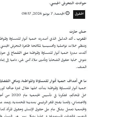
حوادث التحرش الجنسي.
الحقوق
الجمعـة, 7 يونيو 2024, 08:17
حنان حارت
المغرب
ـ أكد الدليل الذي أصدرته جمعية أنوار للمساواة والمواط
وتنظيم حملات تواصلية وتحسيسية لمكافحة ظاهرة التحرش الجنسي، 
أكدت مديرة جمعية أنوار للمساواة والمواطنة
منى الشماخ
في حوار 
تتوخى حماية حقوق الضحايا وتأمين ملاذ آمن لهن، داعية إلى إعادة
العنف.
ما هي أهداف جمعية أنوار للمساواة والمواطنة، وماهي القضاي
جمعية أنوار للمساواة والمواطنة بدأت عملها خلال فترة جائحة 
عمل المحاكم،
والاجتماعي، وقمنا بفتح المقر الرئيسي بمدينة المحمدية، وبعد عام 
والجمعية تعمل بشكل عام على حقوق الإنسان وحقوق المرأة، كما 