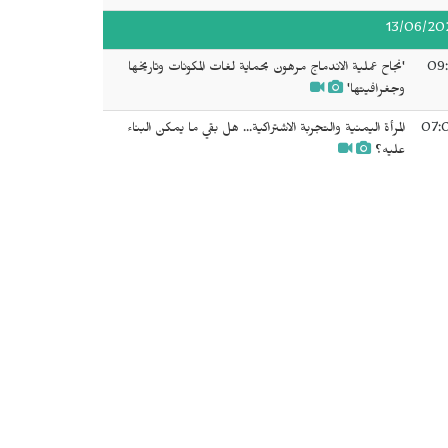
13/06/20
09:
'نجاح عملية الاندماج مرهون بحماية لغات المكونات وتاريخها
وجغرافيتها'
07:
المرأة اليمنية والتجربة الاشتراكية... هل بقي ما يمكن البناء
عليه؟