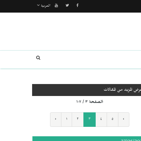
العربية
رض المزيد من المقالات
الصفحة ٣ / ١٠٧
‹
١
٢
٣
٤
٥
›