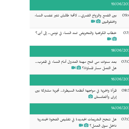
19/06/20
09:
بين القمع والزواج القسري… لائحة طالبان تثير غضب النساء
والحقوقيين
07:
خطاب الكراهية والتحريض ضد النساء في تونس... إلى أين؟
18/06/20
07:
بعد سنوات من فتح مهنة العدول أمام النساء في المغرب...
هل اكتمل مسار المساواة؟
16/06/20
08:
المرأة والحرية في مواجهة أنظمة السيطرة... تجربة مشتركة بين
إيران وأفغانستان
14/06/20
07:
هل تنجح التشريعات الجديدة في تقليص الفجوة الجندرية
داخل سوق العمل؟