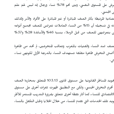
صرحن فيما بعد في الاستمارة أنهن تعانين من تداعيات التحرش على المستوى النفسي، وبين نحو 78% نساء ورجال إنه ليس لهم علم
 الجنسي.
ة المرتبطة بآثار العنف المباشرة أو غير المباشرة على الأفراد والأسر وكذلك
المجتمع، وأبرزت مؤشرات مقلقة حول الدائرة، وتتجلى أبرز معطياته في تسجيله أن 15% من النساء العاملات تعرضن للعنف بجميع أنواعه
من قبل المسؤول مباشرة، 22% من التلميذات والطالبات صرحن بتعرضهن للعنف من قبل الزملاء بنسبة 46% والأساتذة 28% و37%
العنف ضد النساء والفتيات بالمغرب وتعاقب المتحرشين، لم تحد من ظاهرة
ما أضحى التحرش ظاهرة مقلقة تستهدف النساء بالدرجة الأولى لكونهن نساء،
عي.
الدليل خرج بمجموعة من التوصيات كان من أبرزها عمليات تجويد المساطر القانونية على مستوى قانون 103.13 المتعلق بمحاربة العنف
ى تجريم التحرش الجنسي، ولكن مع التطبيق ظهرت ثغرات أخرى على مستوى
الاقتصادي للنساء، كما أثار نقطة أخرى تتعلق بضرورة التدريب المستمر للأطر
د تلك الخدمات التي تقدم للنساء من خلال الخلايا ولجان التكفل بالنساء