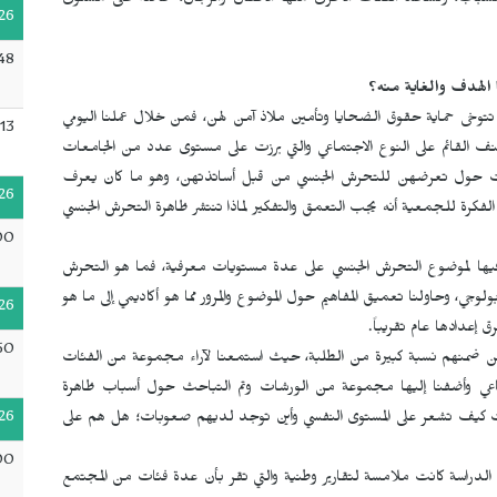
والشباب، ونساعد الفئات الأخرى منها الأطفال والرجال، خاصة على مستوى
26
48
 الهدف والغاية منه؟
 تتوخى حماية حقوق الضحايا وتأمين ملاذ آمن لهن، فمن خلال عملنا اليومي
13
ف القائم على النوع الاجتماعي والتي برزت على مستوى عدد من الجامعات
ات حول تعرضهن للتحرش الجنسي من قبل أساتذتهن، وهو ما كان يعرف
26
لفكرة للجمعية أنه يجب التعمق والتفكير لماذا تنتشر ظاهرة التحرش الجنسي
00
عام 2022 ندوة وطنية، تطرقنا فيها لموضوع التحرش الجنسي على عدة مستويات معرفية، فما هو التحرش
ولوجي، وحاولنا تعميق المفاهيم حول الموضوع والمرور مما هو أكاديمي إلى ما هو
26
50
480 شخص من الجنسين، ومن ضمنهم نسبة كبيرة من الطلبة، حيث استمعنا لآراء مجموعة من الفئات
تماعي وأضفنا إليها مجموعة من الورشات وتم التباحث حول أسباب ظاهرة
26
فئات كيف تشعر على المستوى النفسي وأين توجد لديهم صعوبات؛ هل هم على
00
ج الدراسة كانت ملامسة لتقارير وطنية والتي تقر بأن عدة فئات من المجتمع