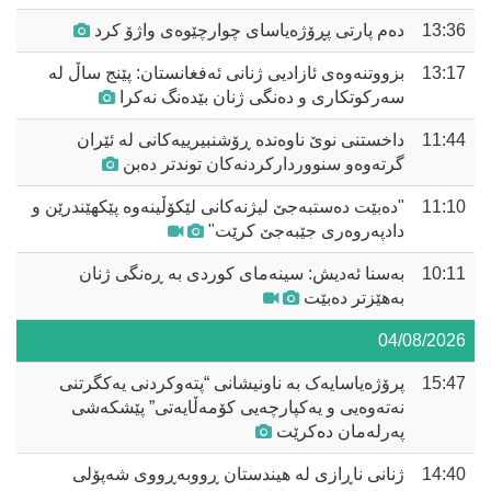
13:36
دەم پارتی پڕۆژەیاسای چوارچێوەی واژۆ کرد
13:17
بزووتنەوەی ئازادیی ژنانی ئەفغانستان: پێنج ساڵ لە
سەرکوتکاری و دەنگی ژنان بێدەنگ نەکرا
11:44
داخستنی نوێ ناوەندە ڕۆشنبیرییەکانی لە ئێران
گرتەوەو سنووردارکردنەکان توندتر دەبن
11:10
"دەبێت دەستبەجێ لیژنەکانی لێکۆڵینەوە پێکهێندرێن و
دادپەروەری جێبەجێ کرێت"
10:11
بەسنا ئەدیش: سینەمای کوردی بە ڕەنگی ژنان
بەهێزتر دەبێت
04/08/2026
15:47
پرۆژەیاسایەک بە ناونیشانی “پتەوکردنی یەکگرتنی
نەتەوەیی و یەکپارچەیی کۆمەڵایەتی” پێشکەشی
پەرلەمان دەکرێت
14:40
ژنانی ناڕازی لە هیندستان ڕووبەڕووی شەپۆلی