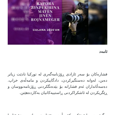
ئامەد
فشارەکان بۆ سەر ئازادی ڕۆژنامەگەری لە تورکیا تادێت زیاتر
دەبن، لەوانە دەستگیرکردن، دادگاییکردن و مامەڵەی خراپ.
دەسەڵاتداران ئەم فشارانە بۆ بێدەنگکردنی ڕۆژنامەنووسان و
ڕێگریکردن لە ئاشکراکردنی ڕاستییەکانیان بەکاردەهێنن.