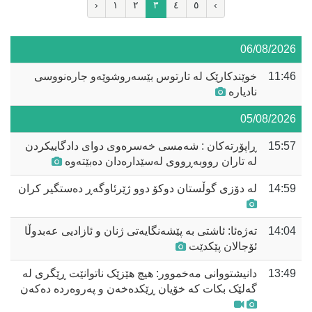
‹
١
٢
٣
٤
٥
›
06/08/2026
11:46
خوێندکارێک لە تارتوس بێسەروشوێەو جارەنووسی
نادیارە
05/08/2026
15:57
ڕاپۆرتەکان : شەمسی خەسرەوی دوای دادگاییکردن
لە تاران رووبەڕووی لەسێدارەدان دەبێتەوە
14:59
لە دۆزی گوڵستان دوکۆ دوو ژێرئاوگەڕ دەستگیر کران
14:04
تەژەئا: ئاشتی بە پێشەنگایەتی ژنان و ئازادیی عەبدوڵا
ئۆجالان پێکدێت
13:49
دانیشتووانی مەخموور: هیچ هێزێک ناتوانێت ڕێگری لە
گەلێک بکات کە خۆیان ڕێکدەخەن و پەروەردە دەکەن