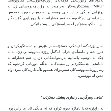
بەگوێرەی ڕاپۆرتێکی کۆمەڵەی ڕۆژنامەنووسانی میزۆپۆتامیا
"MKG"، پێشێلکارییەکان بەرامبەر بە ڕۆژنامەنووسانی ژن بە
درێژایی مانگی ئایار بەبێ وەستان بەردەوام بوون، ئەمەش
پشتڕاستی دەکاتەوە کە ئەم فشارانە تەنیا ڕووداوی گۆشەگیر
نین، بەڵکو بەشێکن لە سیاسەتێکی سیستماتیکی.
لە ڕاپۆرتەکەدا تیشکی خستۆتەسەر هێرش و دەستگیرکردن و
هەڕەشە و مامەڵەی خراپ لەگەڵ ڕۆژنامەنووسانی ژن، ئەمە
جگە لە دۆسیە یاساییە بەردەوامەکانی دژیان. ئەم فشارانە بە
ئامانجی بێدەنگکردنی ڕاستییەکانە، بەڵام دووپاتی کردەوە کە
ژنە ڕۆژنامەنووسەکان سەرەڕای هەموو ئاڵەنگاریەکان بەردەوام
دەبن لە نووسین.
"مافی وەرگرتنی زانیاری پێشێل دەکرێت"
لە ڕاپۆرتەکەدا ئاماژە بەوە کراوە کە لە مانگی ئایاری ڕابردوودا