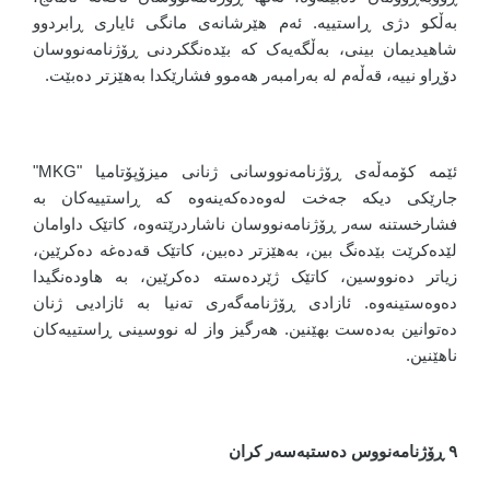
بەڵکو دژی ڕاستییە. ئەم هێرشانەی مانگی ئایاری ڕابردوو
شاهیدیمان بینی، بەڵگەیەک کە بێدەنگکردنی ڕۆژنامەنووسان
دۆڕاو نییە، قەڵەم لە بەرامبەر هەموو فشارێکدا بەهێزتر دەبێت.
ئێمە کۆمەڵەی ڕۆژنامەنووسانی ژنانی میزۆپۆتامیا "MKG"
جارێکی دیکە جەخت لەوەدەکەینەوە کە ڕاستییەکان بە
فشارخستنە سەر ڕۆژنامەنووسان ناشاردرێتەوە، کاتێک داوامان
لێدەکرێت بێدەنگ بین، بەهێزتر دەبین، کاتێک قەدەغە دەکرێین،
زیاتر دەنووسین، کاتێک ژێردەستە دەکرێین، بە هاودەنگیدا
دەوەستینەوە. ئازادی ڕۆژنامەگەری تەنیا بە ئازادیی ژنان
دەتوانین بەدەست بهێنین. هەرگیز واز لە نووسینی ڕاستییەکان
ناهێنین.
٩ ڕۆژنامەنووس دەستبەسەر کران