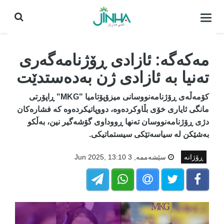
كردنه‌وه‌ی
لیست|
داخستن
مەکەگە: ئازادی ڕۆژنامەگەری
تەنیا بە ئازادی ژن بەدەستدێت
کۆمەڵەی ڕۆژنامەنووسانی میزۆپۆتامیا "MKG" ڕاپۆرتی
مانگی ئایاری خۆی بڵاوکردەوە، دووپاتیکردەوە کە فشارەکان
دژی ڕۆژنامەنووسان تەنها ڕووداوی گۆشەگیر نین، بەڵکو
بەشێکن لە سیاسەتێکی سیستماتیکی.
ڕۆژانە
سێشه‌ممه‌, 3 Jun 2025, 13:10