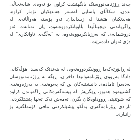
چەند ڕۆژنامەنووسێک بانگهێشت کراون بۆ ئەوەی شایەتحاڵی
بدەن، سکاڵای یاسایی لەسەر هەندێکیان تۆمار کراوە،
هەندێکیان هێشتا لە زینداندان. ئەو پۆستە هەواڵانەی لە
ڕاگریاندنی دیجیتاڵیدا بڵاویانکردووەتەوە، یان تەنانەت ئەو
دروشمانەی کە بەرزیانکردووەتەوە، بە "بەڵگەی تاوانکاری" لە
دژی ئەوان دادەنرێت.
لە ڕاپۆرتەکەدا ڕوونیکردووەتەوە، لە هەندێک کەیسدا هۆڵەکانی
دادگا بەڕووی ڕۆژنامەوانیدا داخران، ڕێگە بە ڕۆژنامەنووسان
نەدەدرا ئامادەی دانیشتنەکان بن کە پەیوەندی بە بەرژەوەندی
گشتییەوە هەبوو، ڕێگریش لە پیشەگەرەکانی ڕاگەیاندن کراوە
کە شوێنپێی ڕووداوەکان بگرن. ئەمەش نەک تەنها پێشێلکردنی
ئازادی ڕۆژنامەگەری بەڵکو پێشێلکردنی مافی کۆمەڵگەیە بۆ
زانیاری.