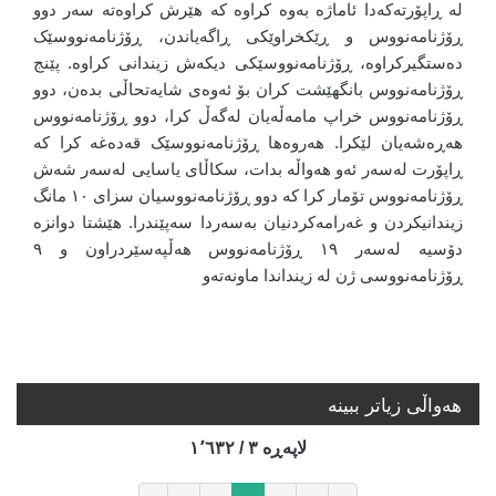
لە ڕاپۆرتەکەدا ئاماژە بەوە کراوە کە هێرش کراوەتە سەر دوو
ڕۆژنامەنووس و ڕێکخراوێکی ڕاگەیاندن، ڕۆژنامەنووسێک
دەستگیرکراوە، ڕۆژنامەنووسێکی دیکەش زیندانی کراوە. پێنج
ڕۆژنامەنووس بانگهێشت کران بۆ ئەوەی شایەتحاڵی بدەن، دوو
ڕۆژنامەنووس خراپ مامەڵەیان لەگەڵ کرا، دوو ڕۆژنامەنووس
هەڕەشەیان لێکرا. هەروەها ڕۆژنامەنووسێک قەدەغە کرا کە
ڕاپۆرت لەسەر ئەو هەواڵە بدات، سکاڵای یاسایی لەسەر شەش
ڕۆژنامەنووس تۆمار کرا کە دوو ڕۆژنامەنووسیان سزای ١٠ مانگ
زیندانیکردن و غەرامەکردنیان بەسەردا سەپێندرا. هێشتا دوانزە
دۆسیە لەسەر ١٩ ڕۆژنامەنووس هەڵپەسێردراون و ٩
ڕۆژنامەنووسی ژن لە زینداندا ماونەتەو
هه‌واڵی زیاتر ببینە
لاپه‌ڕه‌ ٣ / ١٬٦٣٢