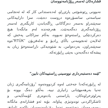
فشارەکان لەسەر ڕۆژنامەنووسان
نەبوونی ڕێوشوێنی پارێزراو، لەدەستدانی کار کە لە ئەنجامی
سیاسەتی سانسۆرەوە دروست دەبێت، سزا داراییەکانی
سەپێندراو بەسەر دەزگاکانی ڕاگەیاندن، کاریگەری لەسەر
ڕۆژنامەگەری دەگەیەنێت. هەرچەندە لەم مانگەدا هیچ
دەرکردنێکی ڕاستەوخۆ نەبووە، بەڵام سزاکانی پەخش کە
لەلایەن ئەنجومەنی باڵای ڕادیۆ و تەلەفزیۆن "RTÜK"ەوە
سەپێندراون، بەردەوامن، بە شێوەیەکی ناڕاستەوخۆ زیان بە
پیشەکە دەگەیەنن، بەپێی ڕاپۆرتەکە.
"ئێمە دەستبەرداری نووسینی ڕاستییەکان نابین"
لە ڕاپۆرتەکەدا جەختی لەوە کردووەتەوە "رۆژنامەگەری ژنان
تەنیا بەرهەمهێنانی زانیاری نییە، بەڵکو دەنگ بوونە بۆ
پەراوێزخراوەکان، پاراستنی یادەوەری کۆمەڵایەتی و
ئاشکراکردنی توندوتیژی پیاوانە. بۆیە ئەو فشارانەی مانگانە
ڕووبەڕوومان دەبێتەوە، تەنها ڕۆژنامەنووسان ناکەنە ئامانج،