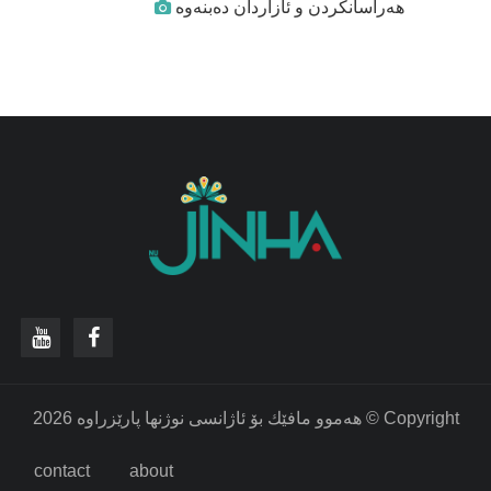
هەراسانکردن و ئازاردان دەبنەوە
‫Copyright © هه‌موو مافێك بۆ ئاژانسی نوژنها پارێزراوه‌ 2026
contact
about