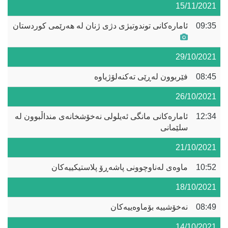
15/11/2021
09:35
ئامارەکانی توندوتیژی دژی ژنان لە هەرێمی کوردستان
29/10/2021
08:45
فێربوون لەڕێی تەکنەلۆژیاوە
26/10/2021
12:34
ئامارەکانی مانگی ئەیلولی نەخۆشخانەی منداڵبوون لە
سلێمانی
21/10/2021
10:52
ماوەی لەناوچوونی پاشەڕۆ پلاستیکییەکان
18/10/2021
08:49
نەخۆشییە بۆماوەییەکان
14/10/2021