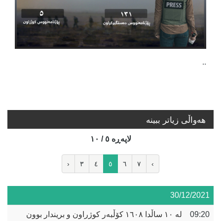
..
هه‌واڵی زیاتر ببینە
لاپه‌ڕه‌ ٥ / ١٠
‹
٣
٤
٥
٦
٧
›
30/12/2021
09:20
لە ١٠ ساڵدا ١٦٠٨ کۆڵبەر کوژراون و بریندار بوون