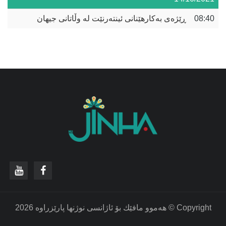
08:40
ڕێژەی بەکارهێنانی ئینتەرنێت لە وڵاتانی جیهان
‫Copyright © هه‌موو مافێك بۆ ئاژانسی نوژنها پارێزراوه‌ 2026