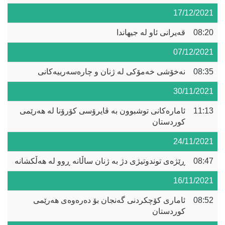
17/12/2021
08:20
قەیرانی ئاو لە جیهاندا
07/12/2021
08:35
نەخۆشی خەمۆکی لە ژنان و چارەسەرییەکانی
30/11/2021
11:13
ئامارەکانی توشبوون بە ڤایرۆسی کۆرۆنا لە هەرێمی
کوردستان
24/11/2021
08:47
ڕێژەی توندوتیژی دژ بە ژنان ساڵانە ڕوو لە هەڵکشانە
16/11/2021
08:52
ئاماری کۆچکردنی گەنجان بۆ دەرەوەی هەرێمی
کوردستان