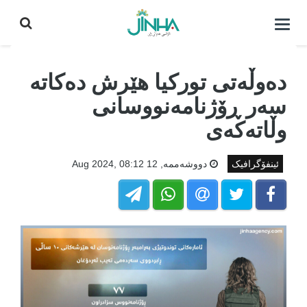
كردنه‌وه‌ی
لیست|
داخستن
دەوڵەتی تورکیا هێرش دەکاتە
سەر ڕۆژنامەنووسانی
وڵاتەکەی
ئینفۆگرافیک
دووشه‌ممه‌, 12 Aug 2024, 08:12