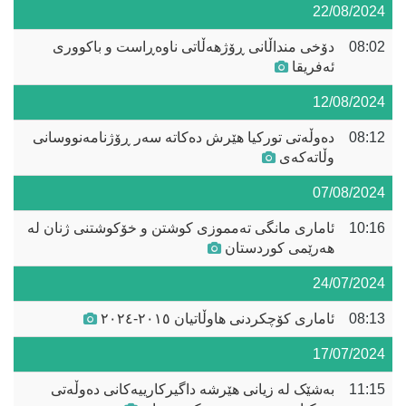
22/08/2024
08:02
دۆخی منداڵانی ڕۆژهەڵاتی ناوەڕاست و باکووری
ئەفریقا
12/08/2024
08:12
دەوڵەتی تورکیا هێرش دەکاتە سەر ڕۆژنامەنووسانی
وڵاتەکەی
07/08/2024
10:16
ئاماری مانگی تەمموزی کوشتن و خۆکوشتنی ژنان لە
هەرێمی کوردستان
24/07/2024
08:13
ئاماری کۆچکردنی هاوڵاتیان ٢٠١٥-٢٠٢٤
17/07/2024
11:15
بەشێک لە زیانی هێرشە داگیرکارییەکانی دەوڵەتی