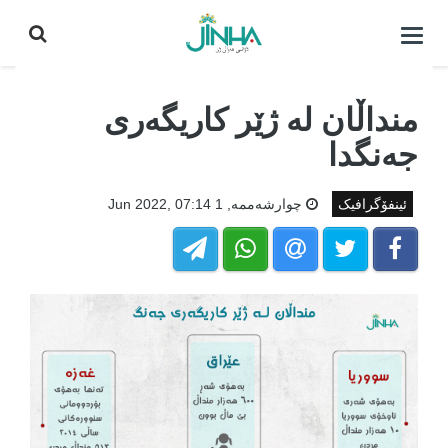
كردنه‌وه‌ی
لیست|
داخستن
منداڵان لە ژێر کاریگەری
جەنگدا
ئینفۆگرافیک
چوارشه‌ممه‌, 1 Jun 2022, 07:14