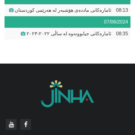
08:13
ئامارەکانی ماددەی هۆشبەر لە هەرێمی کوردستان
07/06/2024
08:35
ئامارەکانی جیابوونەوە لە ساڵی ٢٠٢٢-٢٠٢٣