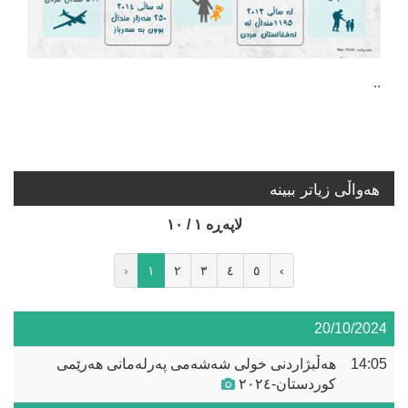
..
هه‌واڵی زیاتر ببینە
لاپه‌ڕه‌ ١ / ١٠
‹
١
٢
٣
٤
٥
›
20/10/2024
14:05
هەڵبژاردنی خولی شەشەمی پەرلەمانی هەرێمی
کوردستان-٢٠٢٤