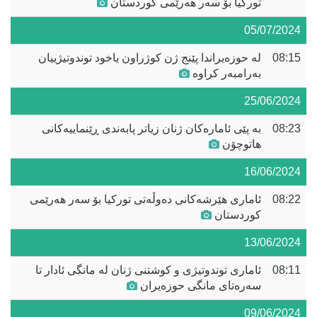
تورکیا بۆ سەر هەرێمی کوردستان
05/07/2024
08:15
لە حوزەیراندا پێنج ژن کوژراون یاخود توندوتیژییان
بەرامبەر کراوە
25/06/2024
08:23
بە پێی ئامارەکان ژنان زیاتر پابەندی ڕێنماییەکانی
هاتوچۆن
16/06/2024
08:22
ئاماری هێرشەکانی دەوڵەتی تورکیا بۆ سەر هەرێمی
کوردستان
13/06/2024
08:11
ئاماری توندوتیژی و کوشتنی ژنان لە مانگی ئادار تا
سەرەتای مانگی حوزەیران
09/06/2024