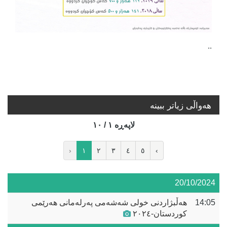
..
هه‌واڵی زیاتر ببینە
لاپه‌ڕه‌ ١ / ١٠
‹
١
٢
٣
٤
٥
›
20/10/2024
14:05
هەڵبژاردنی خولی شەشەمی پەرلەمانی هەرێمی
کوردستان-٢٠٢٤