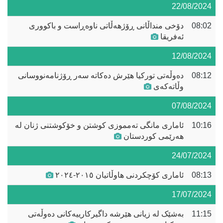
22/08/2024
08:02
دۆخی منداڵانی ڕۆژهەڵاتی ناوەڕاست و باکووری
ئەفریقا
12/08/2024
08:12
دەوڵەتی تورکیا هێرش دەکاتە سەر ڕۆژنامەنووسانی
وڵاتەکەی
07/08/2024
10:16
ئاماری مانگی تەمموزی کوشتن و خۆکوشتنی ژنان لە
هەرێمی کوردستان
24/07/2024
08:13
ئاماری کۆچکردنی هاوڵاتیان ٢٠١٥-٢٠٢٤
17/07/2024
11:15
بەشێک لە زیانی هێرشە داگیرکارییەکانی دەوڵەتی