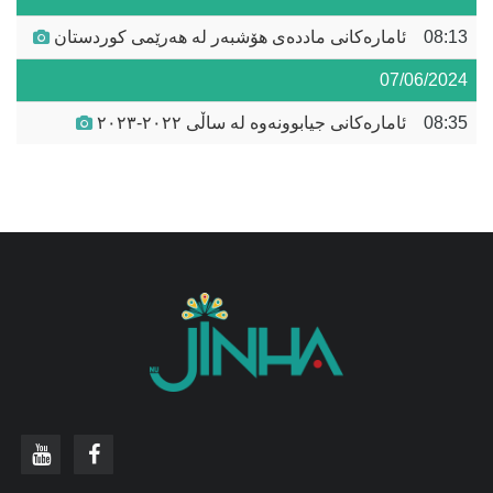
08:13
ئامارەکانی ماددەی هۆشبەر لە هەرێمی کوردستان
07/06/2024
08:35
ئامارەکانی جیابوونەوە لە ساڵی ٢٠٢٢-٢٠٢٣