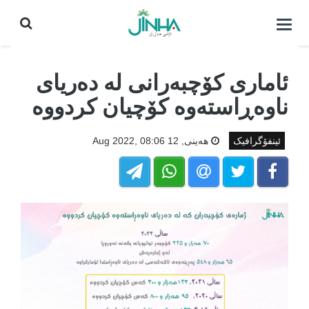
كردنه‌وه‌ی
لیست|
داخستن
ئاماری کۆچبەرانی لە دەریای
ناوەڕاستەوە کۆچیان کردووە
ئینفۆگرافیک
هه‌ینی, 12 Aug 2022, 08:06