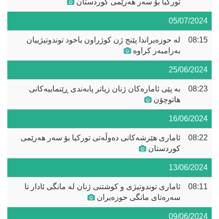
تورکیا بۆ سەر هەرێمی کوردستان
05/07/2024
08:15
لە حوزەیراندا پێنج ژن کوژراون یاخود توندوتیژییان
بەرامبەر کراوە
25/06/2024
08:23
بە پێی ئامارەکان ژنان زیاتر پابەندی ڕێنماییەکانی
هاتوچۆن
16/06/2024
08:22
ئاماری هێرشەکانی دەوڵەتی تورکیا بۆ سەر هەرێمی
کوردستان
13/06/2024
08:11
ئاماری توندوتیژی و کوشتنی ژنان لە مانگی ئادار تا
سەرەتای مانگی حوزەیران
09/06/2024