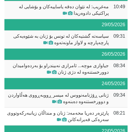
10:49
مەغریب: لە نێوان دەقە یاساییەکان و بۆشایی لە
پراکتیکی دادوەریدا
29/05/2026
09:31
سیاسەتە گشتیەکان لە تونس بۆ ژنان بە شێوەیەکی
پارچەپارچە و لاواز ماونەتەوە
26/05/2026
08:34
جیاوازی موچە... ئامرازی نەبیندراو بۆ بەردەوامیدان
دوورخستنەوە لە دژی ژنان
24/05/2026
09:34
ژنانی ڕۆژنامەنووس لە میسر ڕووبەڕووی هەڵاواردن
و دوورخستنەوە دەبنەوە
08:21
پارێزەر دەریا محەمەد: ژنان و منداڵان زیانبەرکەوتووی
سەرەکی قەیرانەکانن
22/05/2026