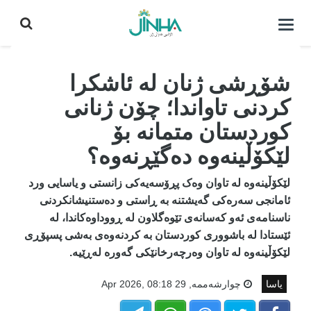
كردنه‌وه‌ی
لیست|
داخستن
شۆڕشی ژنان لە ئاشکرا
کردنی تاواندا؛ چۆن ژنانی
کوردستان متمانە بۆ
لێکۆڵینەوە دەگێڕنەوە؟
لێکۆڵینەوە لە تاوان وەک پڕۆسەیەکی زانستی و یاسایی ورد
ئامانجی سەرەکی گەیشتنە بە ڕاستی و دەستنیشانکردنی
ناسنامەی ئەو کەسانەی تێوەگلاون لە ڕووداوەکاندا، لە
ئێستادا لە باشووری کوردستان بە کردنەوەی بەشی پسپۆڕی
لێکۆڵینەوە لە تاوان وەرچەرخانێکی گەورە لەڕێیە.
یاسا
چوارشه‌ممه‌, 29 Apr 2026, 08:18