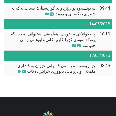
09:44
لە تونسەوە بۆ ڕۆژئاوای کوردستان: خەبات یەکە لە
شەڕی یەکسانی و بووندا
14/05/2026
10:10
چالاکوانێکی مەغریبی: هەڵمەتی پشتیوانی لە یەپەگە
ڕەنگدانەوەی گۆڕانکارییەکانی هاوپشتی ژنانی
جیهانییە
12/05/2026
08:46
جیابوونەوە لە یەمەن قەیرانی خێزان بە فشاری
ململانێ و داڕمانی ئابووری خراپتر دەکات