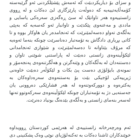
و سزای بۆ دیاریکردبێت کە ئەمەش پێشێلکردنی ئەو گرێبەستە
کۆمەڵایەتییەیە کە دەوڵەت پارێزگاری لێ دەکات و لە ڕووی
زانستییەوە هەر تاوانێک لە سێ ڕەگەزی سەرەکی یاسایی و
ماددی و مەعنەوی پێکدێت و تاوانبار ئەو کەسەیە کە بەپێی
بەڵگەی تەواو دەسەلمێنرێت کە ئەنجامدەر یان هاوکار بووە و تا
کاتی بڕیاری دادگاش بە تۆمەتبار دەناسرێت چونکە بنەما ئەوەیە
کە مرۆڤ بێتاوانە تا دەسەلمێنرێت و شێوازی ئەنجامدانی
لێکۆڵینەوەی زانستی دەبێت لە پاراستنی شوێنی تاوان و
دەستنەدان لە بەڵگەکان و وێنەگرتن و هەڵگرتنەوەی پەنجەمۆر و
نمونەی بایۆلۆژی دەست پێ بکات و لێکۆڵەر دەبێت خاوەنی
ژیرییەکی لۆجیکی بێت بۆ بەستنەوەی سەرەداوەکان بە
یەکترەوە و دوورکەوتنەوە لە هەر فشارێکی دەروونی یان
جەستەیی دژ بە تۆمەتباران چونکە لێکۆڵینەوەی سەرکەوتوو تەنها
لەسەر بنەمای زانستی و بەڵگەی بێدەنگ بونیاد دەنرێت.
ئەم وەرچەرخانە زانستییەی لە هەرێمی کوردستان ڕوویداوە
خوێندکاران ئاشنا دەکات بە تەکنەلۆژیای نوێی وەک پشکنینی دی