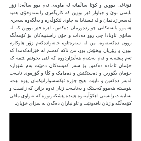
قۆناغی دووین و کۆتا ساڵمانە لە ماوەی ئەم دوو ساڵەدا زۆر
بابەتی نوێ و جیاواز فێر بووین کە کاریگەری راستەوخۆی هەیە
لەسەر ژیانمان و لە ئیستادا بە چاوی لێکۆڵەرە و بەڵگەوە سەیری
هەموو بابەتەکانی چواردەورمان دەکەین، لێرە فێر بووین کە لە
سانۆی تاونادا چی روو دەدات و چۆن راستییەکان بۆ کۆمەڵگە
روون دەکەینەوە، من لە سەرەتاوە خانەوادەکەم زۆر هاوکارم
بوون و زۆریان پیخۆش بوو، من تاکە کەسم لە خێزانەکەمدا کە
ئەم پیشەیە و ئەم بەشەم هەڵبژاردووە کە لێی بخوێنم .ئێمە کە
خۆمان ئامادە دەکەین بۆ سەر کەیسەکان دەبێت بەم شێوازە
خۆمان بگۆڕین و دەستکێش و دەمامک و کڵا و گۆرەوی تایبەت
لەبەر دەکەین و نابێت هیچ جۆرە ئێکسسواراتێکمان پێوە بێت،
پێویستە هەموو کەسێک و بەتایبەت ژنان ئەوە بزانن کە زانست و
بەتایبەت زانستی لێکۆڵینەوە هێندە پێشکەوتووە کە تەواوی مافی
کۆمەڵگە و ژنان نافەوتێت و تاوانباران دەگەن بە سزای خۆیان.