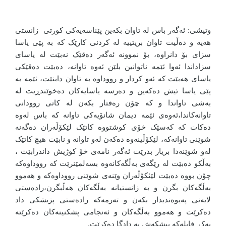
وتیشی: ئەگەر باس لە تاوان بکەین پێناسەیەکی کورتی زانستی
هەیە و دەڵیت تاوان بریتییە لە کردنی کارێک کە بە پێی یاسا
سزای بۆ دانراوە، بۆ نموونە ئەگەر دەقێک نەبێت لە یاسای
سزاداندا ئەوا ئێمە ناتوانین بلێن ئەوە تاوانە، دەبێت دەقێکی
یاسای هەبێت کە ئەو کردار و رووداوە بە تاوان دابنێت، ئێمە بە
پێی یاسا ئیش دەکەین و دەرسە یاسایەکان دەخوێندڕیت لە
بەشی تاواندا و کە چۆن رەفتار بکەن لە کاتی روودانی
تاوانەکاندا،ئەوەی ئێمە دیمان شانۆیەکی تاوانە کە باس لەوە
دەکات کە کەسێک خۆی کوشتووە کاتێک لێکۆڵەران دەگەنە
شوێنی تاوانەکە، لێکۆڵینەوە دەکەن لەو تاوانە و نابێت هیچ کاتێک
لەو شوێنەدا بریار بدرێت ئەگەر نامەی خۆ کوژیش داندرابێت ،
بەڵکو دەبێت لە رێگەی بەڵگەکانەوە بسەلمێنرێت کە رووداوەکە
چۆن بووە دەبێت لێئکۆڵەران وێنەی شوێنی رووداوەکە و هەموو
بەڵگەکان بگرن و بە زانستیانە بەڵگەکان هەڵبگرن،رادەستی
لایەنی پەیوەندیدار بکەن و تەرمەکە رادەستی پزیشکی داد
دەکرێت و هەموو بەڵگەکان و ئەنجامی پشکنینەکان دەکرێتە
یەک فایلەکە پیشکەش بە دادگا دەکرێت.