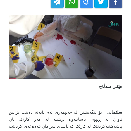
هێڤی سەڵاح
سلێمانی_
بۆ تێگەیشتن لە جەوهەری ئەم بابەتە دەبێت بزانین
تاوان لە ڕووی یاساییەوە بریتییە لە هەر کارێک یان
پاشەکشەکردنێک لە کارێک کە یاسای سزادان قەدەغەی کردبێت