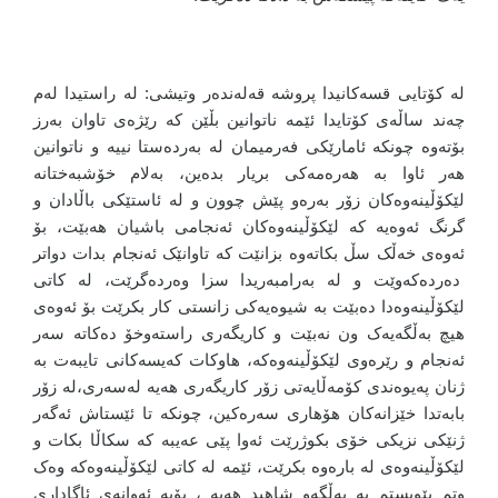
لە کۆتایی قسەکانیدا پروشە قەلەندەر وتیشی: لە راستیدا لەم
چەند ساڵەی کۆتایدا ئێمە ناتوانین بڵێن کە رێژەی تاوان بەرز
بۆتەوە چونکە ئامارێکی فەرمیمان لە بەردەستا نییە و ناتوانین
هەر ئاوا بە هەرەمەکی بریار بدەین، بەلام خۆشبەختانە
لێکۆڵینەوەکان زۆر بەرەو پێش چوون و لە ئاستێکی باڵادان و
گرنگ ئەوەیە کە لێکۆڵینەوەکان ئەنجامی باشیان هەبێت، بۆ
ئەوەی خەڵک سڵ بکاتەوە بزانێت کە تاوانێک ئەنجام بدات دواتر
دەردەکەوێت و لە بەرامبەریدا سزا وەردەگرێت، لە کاتی
لێکۆڵینەوەدا دەبێت بە شیوەیەکی زانستی کار بکرێت بۆ ئەوەی
هیچ بەڵگەیەک ون نەبێت و کاریگەری راستەوخۆ دەکاتە سەر
ئەنجام و رێرەوی لێکۆڵینەوەکە، هاوکات کەیسەکانی تایبەت بە
ژنان پەیوەندی کۆمەڵایەتی زۆر کاریگەری هەیە لەسەری،لە زۆر
بابەتدا خێزانەکان هۆهاری سەرەکین، چونکە تا ئێستاش ئەگەر
ژنێکی نزیکی خۆی بکوژرێت ئەوا پێی عەیبە کە سکاڵا بکات و
لێکۆڵینەوەی لە بارەوە بکرێت، ئێمە لە کاتی لێکۆڵینەوەکە وەک
وتم پێویستم بە بەڵگەو شاهید هەیە ، بۆیە ئەوانەی ئاگاداری