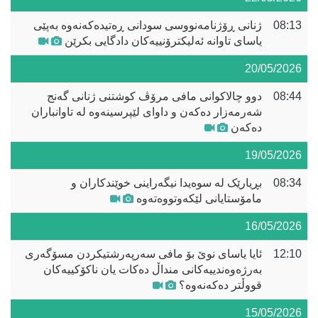
08:13
ژنانی ڕۆژنامەنووسی سودانی ڕەتیدەکەنەوە بەپێی
یاسای تاوانە ئەلیکترۆنییەکان دادگایی بکرێن
20/05/2026
08:44
دوو چالاکوانی مافی مرۆڤ کوشتنی ژنانی گەنج
شەرمەزار دەکەن و داوای لێپرسینەوە لە تاوانباران
دەکەن
19/05/2026
08:34
بڕیارێک لە سوەیدا نیگەراینی خوێندکاران و
مامۆستایانی لێکەوتووەتەوە
16/05/2026
12:10
ئایا یاسای نوێ بۆ مافی سەرپەرشتیکردن مسۆگەری
بەرژەوەندییەکانی منداڵ دەکات یان ناکۆکییەکان
قووڵتر دەکەنەوە؟
15/05/2026