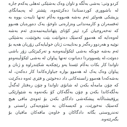
کردو وتی: بەشی بەڵگە و تاوان وەک بەشێکی ئەهلی یەکەم جارە
لە باشووری کوردستاندا دەکرێتەوە، پێشتر لە پەیمانگای
پزیشکی هەولێر ئەم بەشە هەبووە بەڵام تەنها تایبەت بووە بە
ئەفسەران و کارمەندانی وەزارەتی ناوخۆ، یەک دەورەیان هەبوو
کە تەخەروجیان کرد ئیتر کۆتای پێهاتتایبەتمەندی ئەم بەشە
لەوەدایە کە هەموو کەسێک دەتوانێت بێت بخوێنێت، بەشێکی
نوێیە و هەردوو رەگەز و بەتایبەت ژنان خولیایەکی زۆریان هەیە بۆ
ئەم بەشە چونکە بەشی لێکۆڵینەوەیە و تەرکیزێکی زۆر باشی
دەوێت،لە پێسووتردا دەیانوت تەنها پیاوان لە بەشی لێکۆڵینەوەو
تاواندا کار بکات بەڵام ئێستا یەو رێچکەیە شکێندراوە و ژنان و
پیاوان وەک یەک لە هەموو بوارە جیاوازەکاندا کار دەکەن، لە
بەشەکەدا هەموو زانستەکانی داد دەخوێنن و فێری ئەوە دەکرێت
کە چۆن مامەڵە بکەن لە شانۆی تاواندا و چۆن رەفتار لەگەڵ
بەڵگەکاندا بکەن و چۆن بەڵگەکان کۆ بکەنەوە بە شێوازێکی
پرۆفیشناڵانە پیشکەشی دادگای بکەن بۆ ئەوەی مافی هیچ
کەسێک نەخورێت، و کەیسەکان بە شێوەیەکی زانستی و
تەندروستی بگاتە دادگاکان و خاوەن مافەکان مافیان بۆ
بگەرێتەوە.