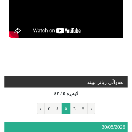
هه‌واڵی زیاتر ببینە
لاپه‌ڕه‌ ٥ / ٤٢
‹
٣
٤
٥
٦
٧
›
30/05/2026