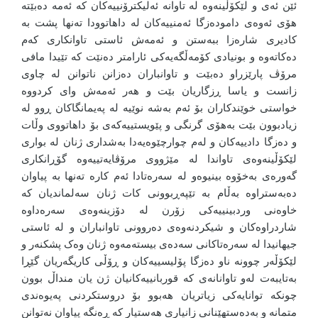
ئێن ئەی و لێکۆڵینەوە لە تاوانە ئەلیکترۆنییەکان کە ئەمە دەبێتە
هۆی ئەوەی دامودەزگا ئەمنییەکان لە داهاتوودا تەنها پشت بە
کادیری شارەزا ببەستن و ئەمەش ئاستی تاوانکاری کەم
دەکاتەوە و بونیادی کۆمەڵگەیەکی ئارامتر دەنێت کە تێیدا مافی
مرۆڤ پارێزراو دەبێت و تاوانباران دەزانن ناتوانن لە چاوی
زانست و یاسا ڕزگاریان بێت و هەر ئەمەش وای کردووە
خواستی خوێندکاران بۆ ئەم بەشە نوێیە لە پەیمانگاکان ڕوو لە
زیادبوون بێت بەهۆی گرنگی و پێویستییەکەی بۆ داهاتووی وڵات
و دەزگا دادییەکان و لەم چوارچێوەیەدا بەشداری ژنان لە بواری
لێکۆڵینەوەی تاواندا لە مێژووی مرۆڤایەتییەوە گۆڕانکاری
گەورەی بەخۆوە بینیوەو لە سەرەتادا ئەم کارە تەنها بە پیاوان
دەبەستراوە بەڵام بە تێپەڕبوونی کات ژنان سەلماندیان کە
خاوەنی وردبینییەکی زۆرن لە دۆزینەوەی سەرەداوە
شاردراوەکان و شیکردنەوەی دەروونی تاوانباران و لە ئاستی
جیهانیدا لە سەرەتاکانی سەدەی بیستەمەوە ژنان وەک پشکنەر و
لێکۆڵەر چوونە ناو دەزگا پۆلیسییەکان و ڕۆڵی کاریگەریان گێڕا
بەتایبەت لەو تاوانانەی کە قوربانییەکانیان ژن یان منداڵ بوون
چونکە توانایەکی زیاتریان هەبوو بۆ دروستکردنی پەیوەندی
متمانە و بەدەستهێنانی زانیاری هەستیار کە ڕەنگە پیاوان نەتوانن