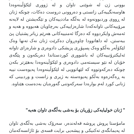
بوونی ژن لە شوێنی تاوان و لە ژووری لێکۆڵینەوەدا
هاوسەنگییەکی زانستی و دەروونی دروست دەکات، چونکە ژنان
لە ڕووی وردبوونەوە لە بەڵگە ماددییەکان و تێگەیشتن لە لایەنە
مرۆییەکانی تاوانەکەدا شارەزاییەکی بەرچاویان هەبووە و هەیە و
ئەمەش وایکردووە کە دەزگا ئەمنییەکانی هەرێم زیاتر پشتیان پێ
ببەستن، لە داهاتوودا چاوەڕوان دەکرێت ژنان نەک تەنها وەک
لێکۆڵەر بەڵکو وەک پسپۆڕی پزیشکی دادوەری و شارەزای تاوانە
ئەلیکترۆنییەکان لە باشووری کوردستاندا دەربکەون و پێگەی
خۆیان لە نێو سیستەمی دادوەری و لێکۆڵینەوەدا بەهێزتر بکەن
چونکە دەرکەوتووە کە لێهاتوویی لە لێکۆڵینەوەدا پەیوەست نییە
بە ڕەگەزەوە بەڵکو پەیوەستە بە ژیری و زانست و وردبینی کە
ژنانی کورد لەم بوارەدا سەرکەوتنی گەورەیان بەدەست هێناوە.
"
ژنان خولیایەکی زۆریان بۆ بەشی بەڵگەی تاوان هەیە"
مامۆستا پروش پروشە قەلەندەر، سەرۆک بەشی بەڵگەی تاوان
لە پەیمانگەی تەکنیکی و پیشەیی برایت قسەی بۆ ئاژانسەکەمان