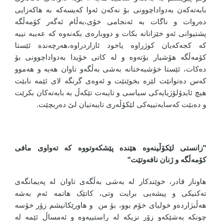
بابەتەکەن بەدواداچوونی بۆ نەکەن ئەوا کەیسەکە بە هاکەزایی
دەروات و ناگات بە ئەنجامی خۆی،بەڵام ئەگەر کۆمەڵگە
پشتیوانی ئەو خێزانانە بکات و دووبارەی بکەنەوە کە عەیبە نییە
کە کجەکەیان کوژراوە یاخود ئازاردراوە،هەرچەندە ئێستا
کۆمەڵگە هۆشیار بۆتەوە و لە کاتی خۆیدا بەدواداچوونی بۆ
دەکات، ئێستا خۆشبەختانە بەشی بەڵگەو تاوان هەیە و هەموو
کەس دەتوانێت لێرە بخوێنێت و ئەوەی گرنگە لای ئێمە نابێت
هیچ ئایدۆلۆژیایەکی سیاسی و تایبەت تێکەڵ بە بابەتەکان بکرێت
و دەبێت کەسایەتییەکی لێکۆڵەری تایبەتیان لێ دەربچێت.
"زانستی لێکۆڵینەوە هێندە پێشکەوتووە کە تەواوی مافی
کۆمەڵگە و ژنان نافەوتێت"
هاوناز قادر، خوێندکار لە بەشی بەڵگەی تاوان لە پەیمانگەی
تەکنیکی و پیشەیی برایت وتی، کاتێک هاتمە ئەم بەشە
هەڵبژاردەو خولیای خۆم بوو، بۆ من و هاورێکانیشم زۆر خۆسە
چونکە بەشێکەو زۆر نزیکە لە راستییەوە و ئەمساڵ ئێمە لە