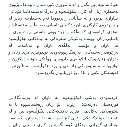
بەو ئاسانییە پێی بگەن و لە باشووری کوردستان تایبەتدا مێژووی
بەشداری ژنان لە کاری لێکۆڵینەوە و دەزگا ئەمنییەکاندا قۆناغی
جیاوازی بڕیوە و لە ساڵانی ڕابردوودا ئەم بەشدارییە زیاتر لە
چوارچێوەی کارگێڕی یان پشکنینی ئاسایی بوو بەڵام لە ئێستادا و
بەهۆی کرانەوەی کۆمەڵگە و زیادبوونی ئاستی ڕۆشنبیری و
یاسایی ژنان بوونەتە بەشێکی سەرەکی لە تیمەکانی لێکۆڵینەوە
لە تاوان و پۆلیسی بەڵگەی تاوان و بەتایبەت لە
بەڕێوەبەرایەتییەکانی بەرەنگاربوونەوەی توندوتیژی دژی ژنان و
خێزان، ژنان وەک لێکۆڵەری دادوەری ڕۆڵێکی بێوێنە دەگێڕن و
توانیویانە بە شێوەیەکی زانستی و ورد لێکۆڵینەوە لە ئاڵۆزترین
کەیسەکان بکەن و ماف بۆ قوربانییان بگەڕێننەوە.
کردنەوەی بەشی لێکۆڵینەوە لە تاوان لە پەیمانگاکانی
کوردستان دەرفەتێکی زێڕینی بۆ ژنان ڕەخساندووە تا بە
شێوەیەکی ئەکادیمی فێری تەکنیکەکانی لێکۆڵینەوە ببن و لە
ئێستادا خوێندکارێکی زۆری کچ لەم بەشەدا دەخوێنن، کە ئەمە
نیشانەی گۆڕانی دیدگای کۆمەڵگەیە بۆ کاری ئەمنیی ژنان و